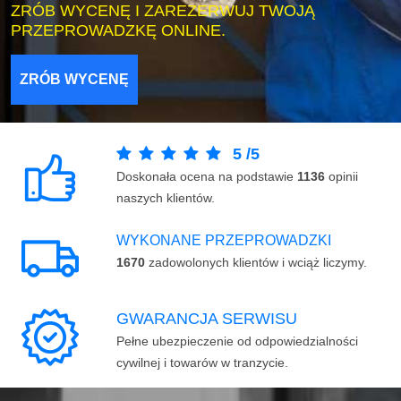
ZRÓB WYCENĘ I ZAREZERWUJ TWOJĄ
PRZEPROWADZKĘ ONLINE.
ZRÓB WYCENĘ
5
/
5
Doskonała ocena na podstawie
1136
opinii
naszych klientów.
WYKONANE PRZEPROWADZKI
1670
zadowolonych klientów i wciąż liczymy.
GWARANCJA SERWISU
Pełne ubezpieczenie od odpowiedzialności
cywilnej i towarów w tranzycie.