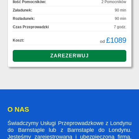
Ilość Pomocników:
2 Pomocników
Załadunek:
90 min
Rozładunek:
90 min
Czas Przeprowadzki
7 godz.
£1089
Koszt:
od
O NAS
Świadczymy Usługi Przeprowadzkowe z Londynu
do Barnstaple lub z Barnstaple do Londynu.
Jesteśmy zarejestrowaną i ubezpieczoną firmą.