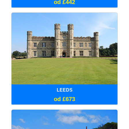
od £442
LEEDS
od £673