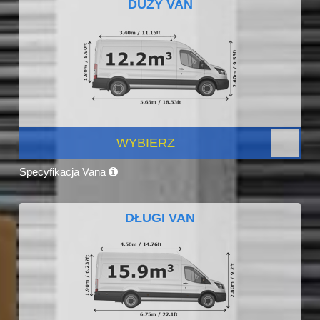
DUŻY VAN
WYBIERZ
Specyfikacja Vana
DŁUGI VAN