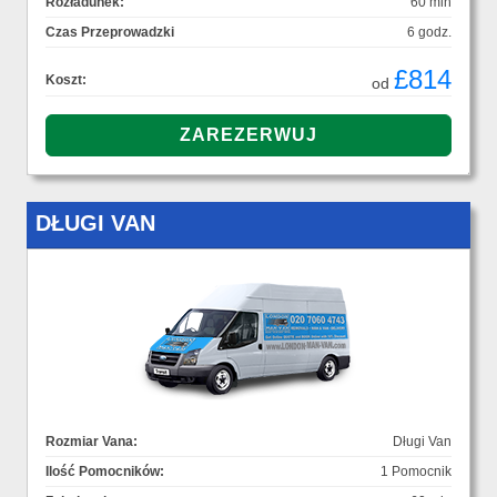
Rozładunek:
60 min
Czas Przeprowadzki
6 godz.
£814
Koszt:
od
DŁUGI VAN
Rozmiar Vana:
Długi Van
Ilość Pomocników:
1 Pomocnik