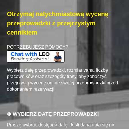
Otrzymaj natychmiastową wycenę
przeprowadzki z przejrzystym
cennikiem
POTRZEBUJESZ POMOCY?
Wybierz datę przeprowadzki, rozmiar vana, liczbę
pracowników oraz szczegóły trasy, aby zobaczyć
przejrzystą wycenę online swojej przeprowadzki przed
dokonaniem rezerwacji.
WYBIERZ DATĘ PRZEPROWADZKI
Proszę wybrać dostępna datę. Jeśli dana data się nie