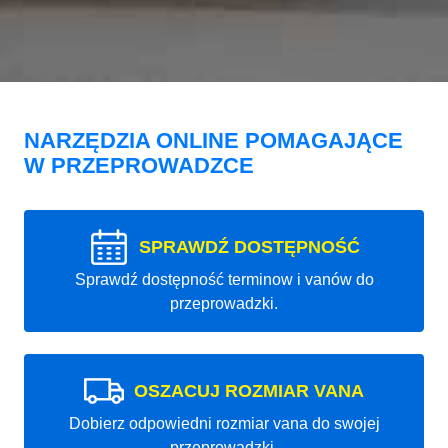
NARZĘDZIA ONLINE POMAGAJĄCE
W PRZEPROWADZCE
SPRAWDŹ DOSTĘPNOŚĆ
Sprawdź dostępność terminow i vanów do
przeprowadzki.
OSZACUJ ROZMIAR VANA
Dobierz odpowiedni rozmiar vana do swojej
przeprowadzki.