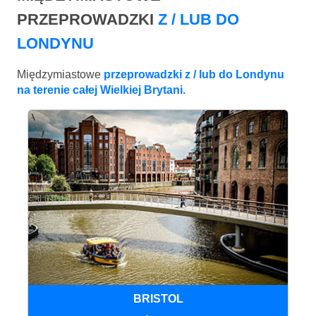
PRZEPROWADZKI
Z / LUB DO
LONDYNU
Międzymiastowe
przeprowadzki z / lub do Londynu
na terenie całej Wielkiej Brytani.
BRISTOL