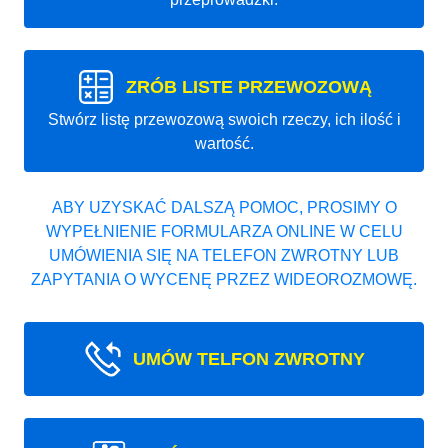
ZRÓB LISTE PRZEWOZOWĄ
Stwórz listę przewozową swoich rzeczy, ich ilość i
wartość.
ABY UZYSKAĆ DALSZĄ POMOC, PROSIMY O
WYPEŁNIENIE FORMULARZA ONLINE W CELU
UMÓWIENIA SIĘ NA TELEFON ZWROTNY LUB
ZAPYTANIA O WYCENĘ PRZEZ WIDEOROZMOWĘ.
UMÓW TELFON ZWROTNY