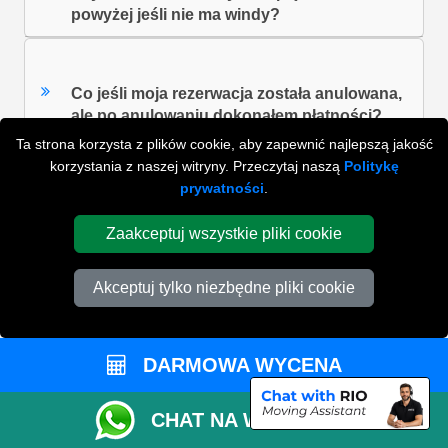
powyżej jeśli nie ma windy?
Co jeśli moja rezerwacja została anulowana,
ale po anulowaniu dokonałem płatności?
Ta strona korzysta z plików cookie, aby zapewnić najlepszą jakość
korzystania z naszej witryny. Przeczytaj naszą
Politykę
prywatności
.
ZOBACZ WSZYSTKIE FAQ'S
Zaakceptuj wszystkie pliki cookie
WYSZUKAJ W NAJCZĘŚCIEJ ZADAWANYCH
Akceptuj tylko niezbędne pliki cookie
PYTANIACH
DARMOWA WYCENA
ZACZNIJ WPISYWAĆ SWOJE PYTANIE I WYBIERZ Z
PONIŻSZYCH WYNIKÓW
CHAT NA WHATSAPP