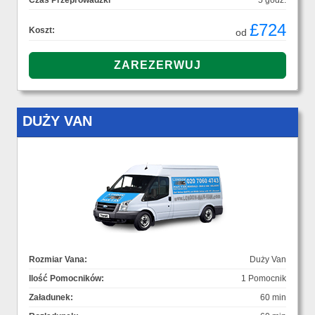
Czas Przeprowadzki
5 godz.
£724
Koszt:
od
DUŻY VAN
Rozmiar Vana:
Duży Van
Ilość Pomocników:
1 Pomocnik
Załadunek:
60 min