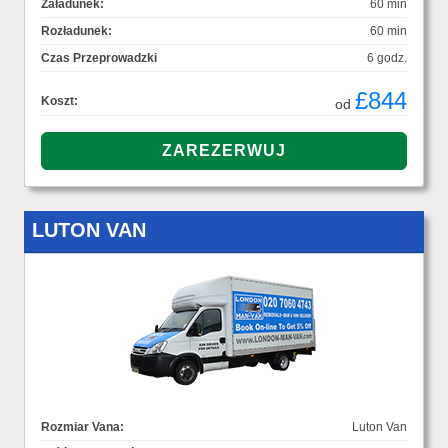
Załadunek:
60 min
Rozładunek:
60 min
Czas Przeprowadzki
6 godz.
£844
Koszt:
od
LUTON VAN
Rozmiar Vana:
Luton Van