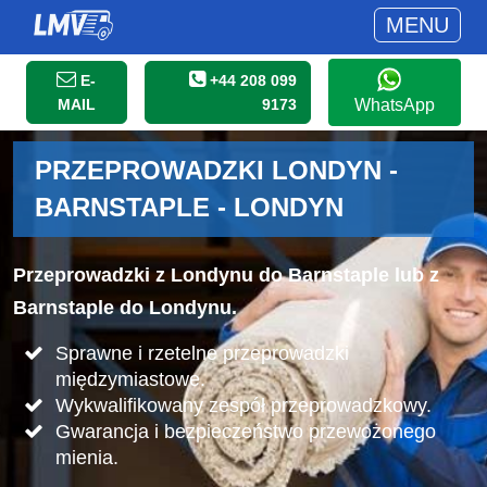
MENU
E-
+44 208 099
MAIL
9173
WhatsApp
PRZEPROWADZKI LONDYN -
BARNSTAPLE - LONDYN
Przeprowadzki z Londynu do Barnstaple lub z
Barnstaple do Londynu.
Sprawne i rzetelne przeprowadzki
międzymiastowe.
Wykwalifikowany zespół przeprowadzkowy.
Gwarancja i bezpieczeństwo przewożonego
mienia.