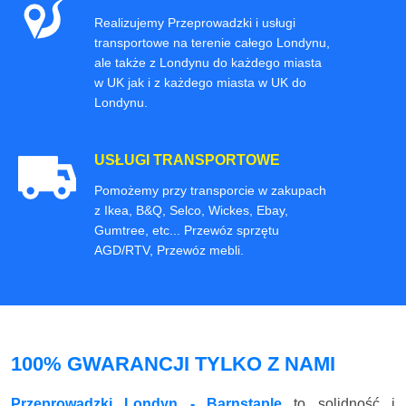
Realizujemy Przeprowadzki i usługi
transportowe na terenie całego Londynu,
ale także z Londynu do każdego miasta
w UK jak i z każdego miasta w UK do
Londynu.
USŁUGI TRANSPORTOWE
Pomożemy przy transporcie w zakupach
z Ikea, B&Q, Selco, Wickes, Ebay,
Gumtree, etc... Przewóz sprzętu
AGD/RTV, Przewóz mebli.
100% GWARANCJI TYLKO Z NAMI
Przeprowadzki Londyn - Barnstaple
to solidność i