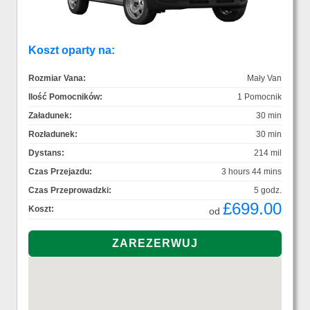
Koszt oparty na:
Rozmiar Vana:
Mały Van
Ilość Pomocników:
1 Pomocnik
Załadunek:
30 min
Rozładunek:
30 min
Dystans:
214 mil
Czas Przejazdu:
3 hours 44 mins
Czas Przeprowadzki:
5 godz.
£699.00
Koszt:
od