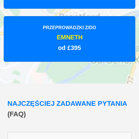
PRZEPROWADZKI Z/DO
EMNETH
od £395
NAJCZĘŚCIEJ ZADAWANE PYTANIA
(FAQ)