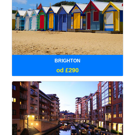
BRIGHTON
od £290