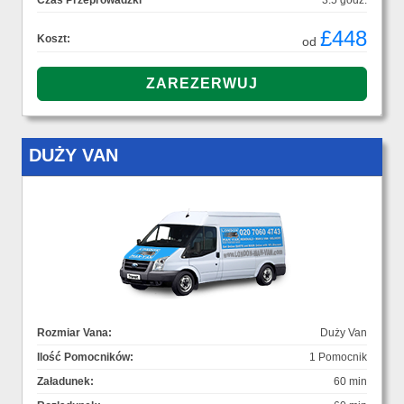
Czas Przeprowadzki
3.5 godz.
£448
Koszt:
od
DUŻY VAN
Rozmiar Vana:
Duży Van
Ilość Pomocników:
1 Pomocnik
Załadunek:
60 min