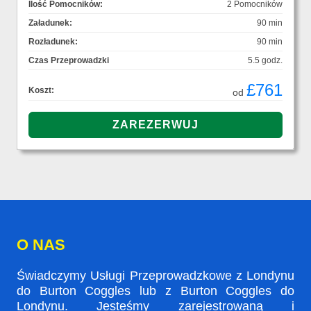
Ilość Pomocników:
2 Pomocników
Załadunek:
90 min
Rozładunek:
90 min
Czas Przeprowadzki
5.5 godz.
£761
Koszt:
od
O NAS
Świadczymy Usługi Przeprowadzkowe z Londynu
do Burton Coggles lub z Burton Coggles do
Londynu. Jesteśmy zarejestrowaną i