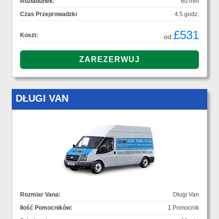
Rozładunek:
60 min
Czas Przeprowadzki
4.5 godz.
£531
Koszt:
od
DŁUGI VAN
Rozmiar Vana:
Długi Van
Ilość Pomocników:
1 Pomocnik