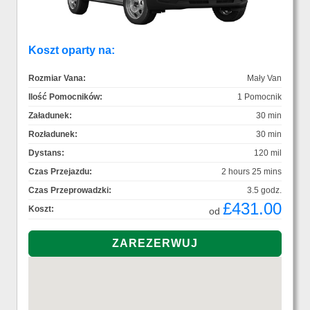
Koszt oparty na:
Rozmiar Vana:
Mały Van
Ilość Pomocników:
1 Pomocnik
Załadunek:
30 min
Rozładunek:
30 min
Dystans:
120 mil
Czas Przejazdu:
2 hours 25 mins
Czas Przeprowadzki:
3.5 godz.
£431.00
Koszt:
od