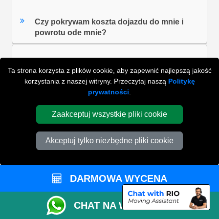
Czy pokrywam koszta dojazdu do mnie i
powrotu ode mnie?
Ta strona korzysta z plików cookie, aby zapewnić najlepszą jakość
Jaka jest opłata za piętra?
korzystania z naszej witryny. Przeczytaj naszą
Politykę
prywatności
.
ZOBACZ WSZYSTKIE FAQ'S
Zaakceptuj wszystkie pliki cookie
Akceptuj tylko niezbędne pliki cookie
WYSZUKAJ W NAJCZĘŚCIEJ ZADAWANYCH
PYTANIACH
DARMOWA WYCENA
ZACZNIJ WPISYWAĆ SWOJE PYTANIE I WYBIERZ Z
CHAT NA WHATSAPP
PONIŻSZYCH WYNIKÓW