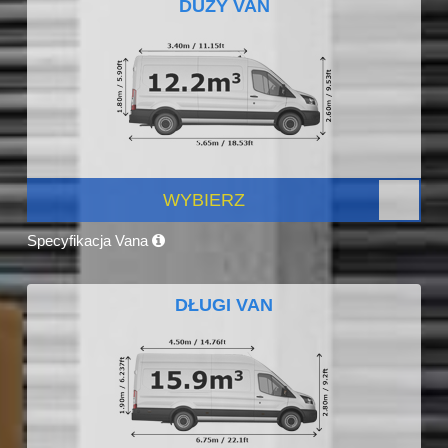
DUŻY VAN
WYBIERZ
Specyfikacja Vana
DŁUGI VAN