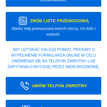
ZRÓB LISTE PRZEWOZOWĄ
Stwórz listę przewozową swoich rzeczy, ich ilość i
wartość.
ABY UZYSKAĆ DALSZĄ POMOC, PROSIMY O
WYPEŁNIENIE FORMULARZA ONLINE W CELU
UMÓWIENIA SIĘ NA TELEFON ZWROTNY LUB
ZAPYTANIA O WYCENĘ PRZEZ WIDEOROZMOWĘ.
UMÓW TELFON ZWROTNY