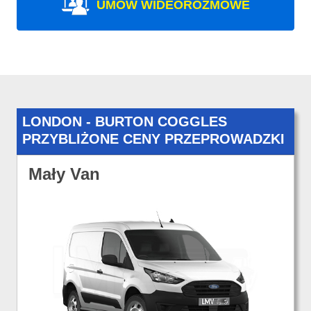
UMÓW WIDEOROZMOWE
LONDON - BURTON COGGLES
PRZYBLIŻONE CENY PRZEPROWADZKI
Mały Van