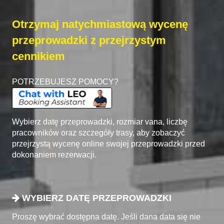
Otrzymaj natychmiastową wycenę
przeprowadzki z przejrzystym
cennikiem
POTRZEBUJESZ POMOCY?
Wybierz datę przeprowadzki, rozmiar vana, liczbę
pracowników oraz szczegóły trasy, aby zobaczyć
przejrzystą wycenę online swojej przeprowadzki przed
dokonaniem rezerwacji.
WYBIERZ DATĘ PRZEPROWADZKI
Proszę wybrać dostępna datę. Jeśli dana data się nie