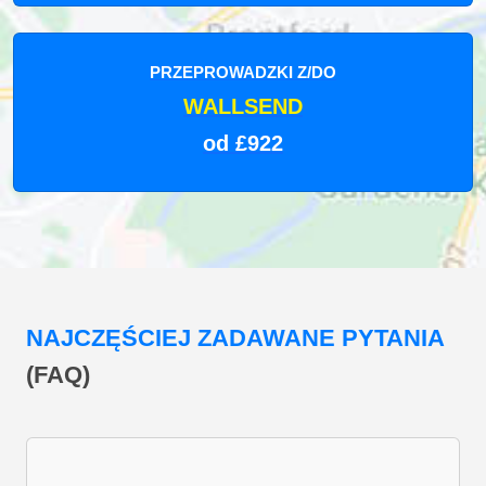
PRZEPROWADZKI Z/DO
WALLSEND
od £922
NAJCZĘŚCIEJ ZADAWANE PYTANIA
(FAQ)