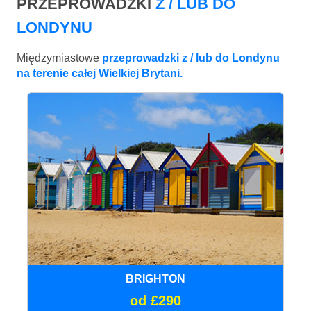
PRZEPROWADZKI
Z / LUB DO
LONDYNU
Międzymiastowe
przeprowadzki z / lub do Londynu
na terenie całej Wielkiej Brytani.
BRIGHTON
od £290