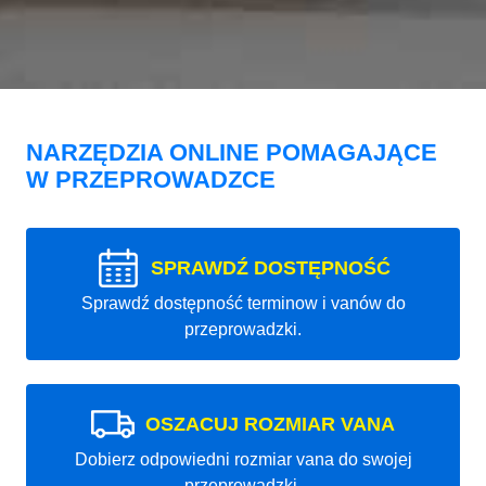
NARZĘDZIA ONLINE POMAGAJĄCE
W PRZEPROWADZCE
SPRAWDŹ DOSTĘPNOŚĆ
Sprawdź dostępność terminow i vanów do
przeprowadzki.
OSZACUJ ROZMIAR VANA
Dobierz odpowiedni rozmiar vana do swojej
przeprowadzki.