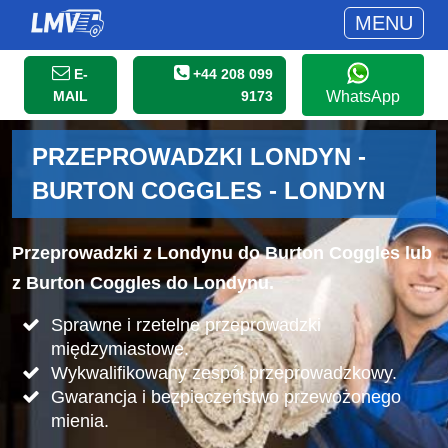
MENU
E-
+44 208 099
MAIL
9173
WhatsApp
PRZEPROWADZKI LONDYN -
BURTON COGGLES - LONDYN
Przeprowadzki z Londynu do Burton Coggles lub
z Burton Coggles do Londynu.
Sprawne i rzetelne przeprowadzki
międzymiastowe.
Wykwalifikowany zespół przeprowadzkowy.
Gwarancja i bezpieczeństwo przewożonego
mienia.