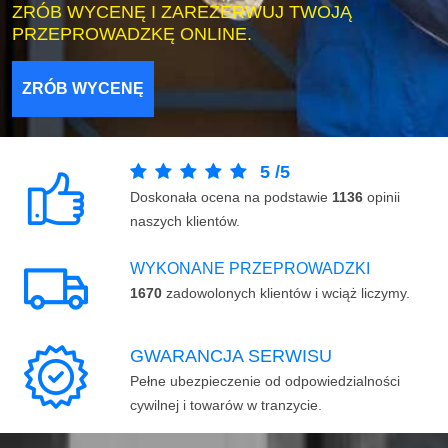
ZRÓB WYCENĘ I ZAREZERWUJ TWOJĄ
PRZEPROWADZKĘ ONLINE.
ZRÓB WYCENĘ
5
/
5
Doskonała ocena na podstawie
1136
opinii
naszych klientów.
WYKONANE PRZEPROWADZKI
1670
zadowolonych klientów i wciąż liczymy.
GWARANCJA SERWISU
Pełne ubezpieczenie od odpowiedzialności
cywilnej i towarów w tranzycie.