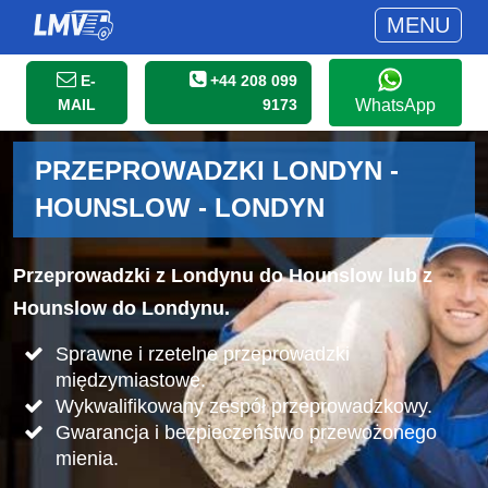
MENU
E-
+44 208 099
MAIL
9173
WhatsApp
PRZEPROWADZKI LONDYN -
HOUNSLOW - LONDYN
Przeprowadzki z Londynu do Hounslow lub z
Hounslow do Londynu.
Sprawne i rzetelne przeprowadzki
międzymiastowe.
Wykwalifikowany zespół przeprowadzkowy.
Gwarancja i bezpieczeństwo przewożonego
mienia.