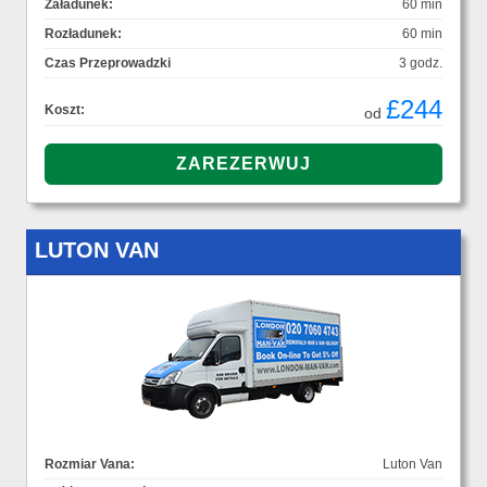
Załadunek:
60 min
Rozładunek:
60 min
Czas Przeprowadzki
3 godz.
£244
Koszt:
od
LUTON VAN
Rozmiar Vana:
Luton Van