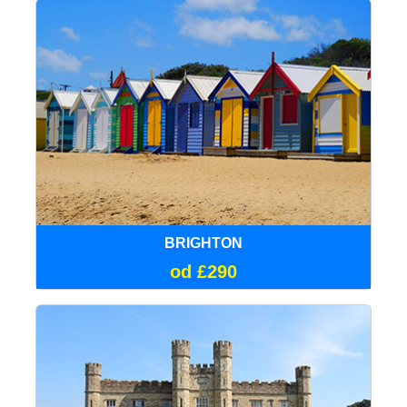
BRIGHTON
od £290