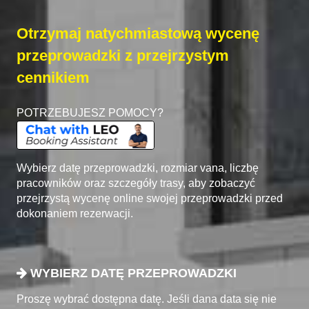
Otrzymaj natychmiastową wycenę
przeprowadzki z przejrzystym
cennikiem
POTRZEBUJESZ POMOCY?
Wybierz datę przeprowadzki, rozmiar vana, liczbę
pracowników oraz szczegóły trasy, aby zobaczyć
przejrzystą wycenę online swojej przeprowadzki przed
dokonaniem rezerwacji.
WYBIERZ DATĘ PRZEPROWADZKI
Proszę wybrać dostępna datę. Jeśli dana data się nie