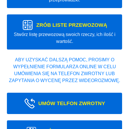
ZRÓB LISTE PRZEWOZOWĄ
Stwórz listę przewozową swoich rzeczy, ich ilość i
wartość.
ABY UZYSKAĆ DALSZĄ POMOC, PROSIMY O
WYPEŁNIENIE FORMULARZA ONLINE W CELU
UMÓWIENIA SIĘ NA TELEFON ZWROTNY LUB
ZAPYTANIA O WYCENĘ PRZEZ WIDEOROZMOWĘ.
UMÓW TELFON ZWROTNY