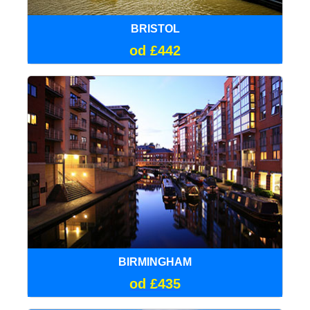
BRISTOL
od £442
BIRMINGHAM
od £435