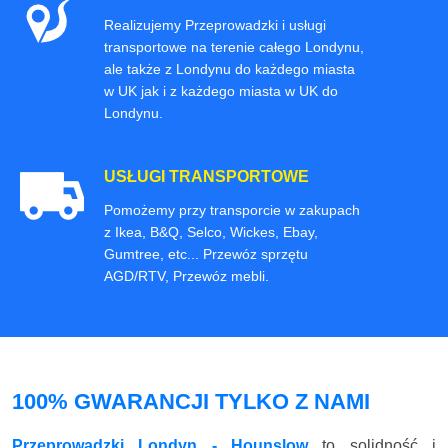
Realizujemy Przeprowadzki i usługi
transportowe na terenie całego Londynu,
ale także z Londynu do każdego miasta
w UK jak i z każdego miasta w UK do
Londynu.
USŁUGI TRANSPORTOWE
Pomożemy przy transporcie w zakupach
z Ikea, B&Q, Selco, Wickes, Ebay,
Gumtree, etc... Przewóz sprzętu
AGD/RTV, Przewóz mebli.
100% GWARANCJI TYLKO Z NAMI
Przeprowadzki Londyn - Hounslow
to solidność i