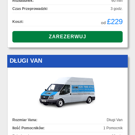
Rozładunek:
60 min
Czas Przeprowadzki
3 godz.
£229
Koszt:
od
DŁUGI VAN
Rozmiar Vana:
Długi Van
Ilość Pomocników:
1 Pomocnik