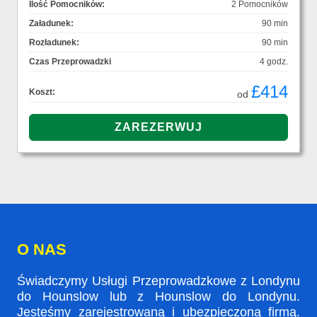
Ilość Pomocników:
2 Pomocników
Załadunek:
90 min
Rozładunek:
90 min
Czas Przeprowadzki
4 godz.
£414
Koszt:
od
O NAS
Świadczymy Usługi Przeprowadzkowe z Londynu
do Hounslow lub z Hounslow do Londynu.
Jesteśmy zarejestrowaną i ubezpieczoną firmą.