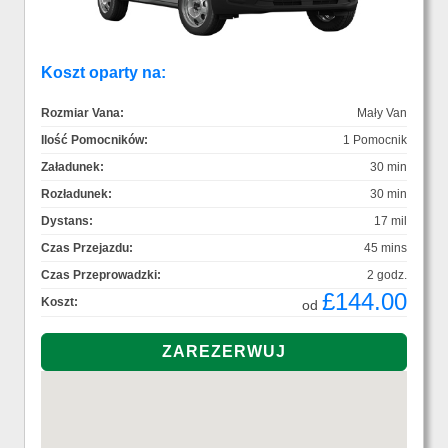
Koszt oparty na:
Rozmiar Vana:
Mały Van
Ilość Pomocników:
1 Pomocnik
Załadunek:
30 min
Rozładunek:
30 min
Dystans:
17 mil
Czas Przejazdu:
45 mins
Czas Przeprowadzki:
2 godz.
£144.00
Koszt:
od