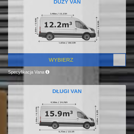
DUŻY VAN
WYBIERZ
Specyfikacja Vana
DŁUGI VAN