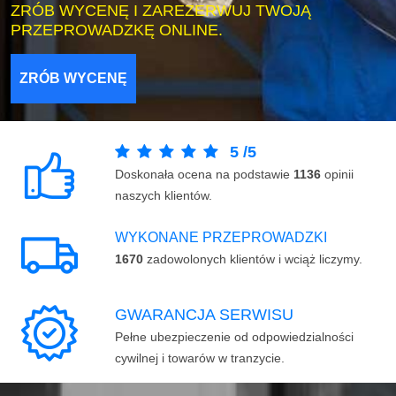
ZRÓB WYCENĘ I ZAREZERWUJ TWOJĄ
PRZEPROWADZKĘ ONLINE.
ZRÓB WYCENĘ
5
/
5
Doskonała ocena na podstawie
1136
opinii
naszych klientów.
WYKONANE PRZEPROWADZKI
1670
zadowolonych klientów i wciąż liczymy.
GWARANCJA SERWISU
Pełne ubezpieczenie od odpowiedzialności
cywilnej i towarów w tranzycie.