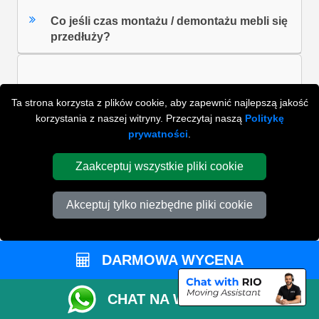
Co jeśli czas montażu / demontażu mebli się
przedłuży?
Czy robicie przeprowadzki w weekendy?
Ta strona korzysta z plików cookie, aby zapewnić najlepszą jakość
korzystania z naszej witryny. Przeczytaj naszą
Politykę
prywatności
.
Ilu pomocników będę potrzebować?
Zaakceptuj wszystkie pliki cookie
Akceptuj tylko niezbędne pliki cookie
ZOBACZ WSZYSTKIE FAQ'S
DARMOWA WYCENA
WYSZUKAJ W NAJCZĘŚCIEJ ZADAWANYCH
PYTANIACH
CHAT NA WHATSAPP