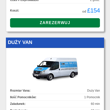
Czas Przeprowadzki
2 godz.
£154
Koszt:
od
DUŻY VAN
Rozmiar Vana:
Duży Van
Ilość Pomocników:
1 Pomocnik
Załadunek:
60 min