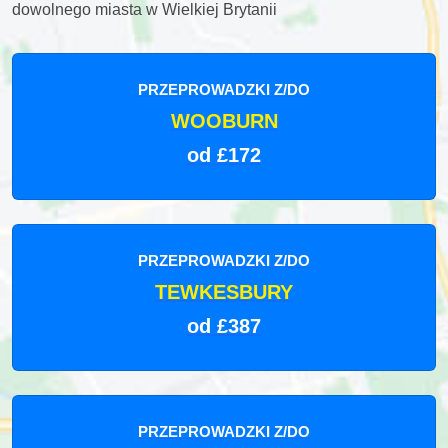
dowolnego miasta w Wielkiej Brytanii
PRZEPROWADZKI Z/DO
WOOBURN
od £172
PRZEPROWADZKI Z/DO
TEWKESBURY
od £387
PRZEPROWADZKI Z/DO