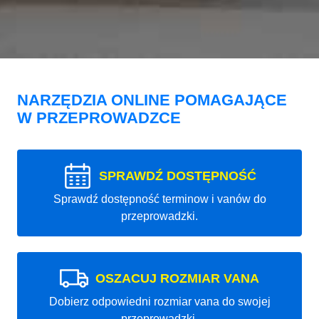
NARZĘDZIA ONLINE POMAGAJĄCE
W PRZEPROWADZCE
SPRAWDŹ DOSTĘPNOŚĆ
Sprawdź dostępność terminow i vanów do
przeprowadzki.
OSZACUJ ROZMIAR VANA
Dobierz odpowiedni rozmiar vana do swojej
przeprowadzki.