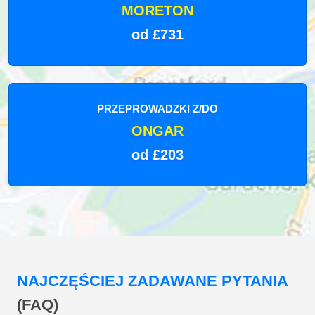
MORETON
od £731
PRZEPROWADZKI Z/DO
ONGAR
od £203
NAJCZĘŚCIEJ ZADAWANE PYTANIA
(FAQ)