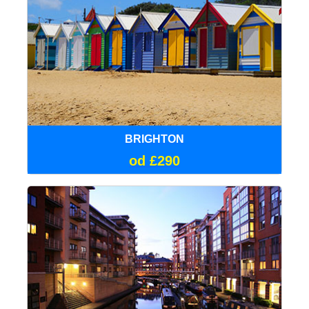
BRIGHTON
od £290