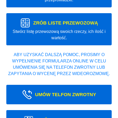
ZRÓB LISTE PRZEWOZOWĄ
Stwórz listę przewozową swoich rzeczy, ich ilość i
wartość.
ABY UZYSKAĆ DALSZĄ POMOC, PROSIMY O
WYPEŁNIENIE FORMULARZA ONLINE W CELU
UMÓWIENIA SIĘ NA TELEFON ZWROTNY LUB
ZAPYTANIA O WYCENĘ PRZEZ WIDEOROZMOWĘ.
UMÓW TELFON ZWROTNY