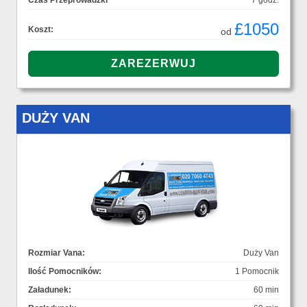
Czas Przeprowadzki
7 godz.
£1050
Koszt:
od
DUŻY VAN
Rozmiar Vana:
Duży Van
Ilość Pomocników:
1 Pomocnik
Załadunek:
60 min