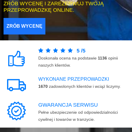
ZRÓB WYCENĘ I ZAREZERWUJ TWOJĄ
PRZEPROWADZKĘ ONLINE.
ZRÓB WYCENĘ
5
/
5
Doskonała ocena na podstawie
1136
opinii
naszych klientów.
WYKONANE PRZEPROWADZKI
1670
zadowolonych klientów i wciąż liczymy.
GWARANCJA SERWISU
Pełne ubezpieczenie od odpowiedzialności
cywilnej i towarów w tranzycie.