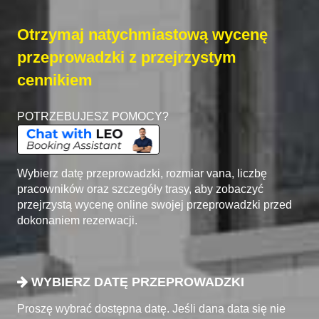
Otrzymaj natychmiastową wycenę
przeprowadzki z przejrzystym
cennikiem
POTRZEBUJESZ POMOCY?
Wybierz datę przeprowadzki, rozmiar vana, liczbę
pracowników oraz szczegóły trasy, aby zobaczyć
przejrzystą wycenę online swojej przeprowadzki przed
dokonaniem rezerwacji.
WYBIERZ DATĘ PRZEPROWADZKI
Proszę wybrać dostępna datę. Jeśli dana data się nie