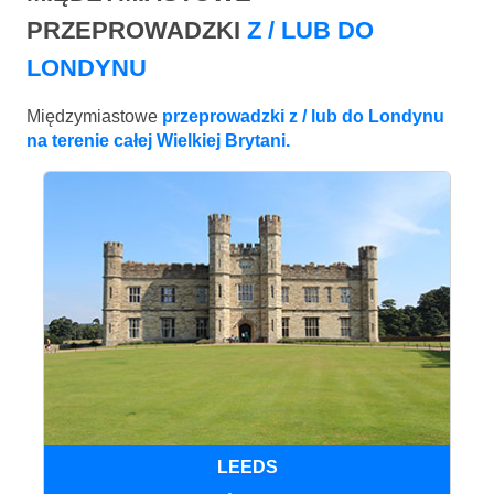
PRZEPROWADZKI
Z / LUB DO
LONDYNU
Międzymiastowe
przeprowadzki z / lub do Londynu
na terenie całej Wielkiej Brytani.
LEEDS