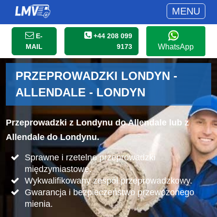
MENU
E-
+44 208 099
MAIL
9173
WhatsApp
PRZEPROWADZKI LONDYN -
ALLENDALE - LONDYN
Przeprowadzki z Londynu do Allendale lub z
Allendale do Londynu.
Sprawne i rzetelne przeprowadzki
międzymiastowe.
Wykwalifikowany zespół przeprowadzkowy.
Gwarancja i bezpieczeństwo przewożonego
mienia.