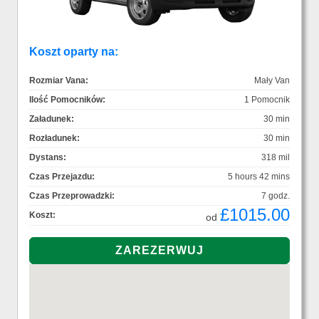
Koszt oparty na:
Rozmiar Vana:
Mały Van
Ilość Pomocników:
1 Pomocnik
Załadunek:
30 min
Rozładunek:
30 min
Dystans:
318 mil
Czas Przejazdu:
5 hours 42 mins
Czas Przeprowadzki:
7 godz.
£1015.00
Koszt:
od