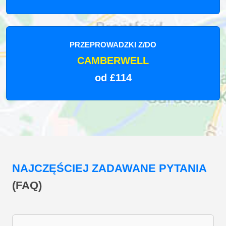
PRZEPROWADZKI Z/DO
CAMBERWELL
od £114
NAJCZĘŚCIEJ ZADAWANE PYTANIA
(FAQ)