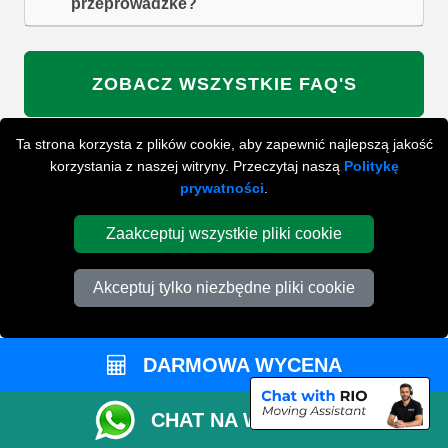
przeprowadzke?
ZOBACZ WSZYSTKIE FAQ'S
Ta strona korzysta z plików cookie, aby zapewnić najlepszą jakość
korzystania z naszej witryny. Przeczytaj naszą
Politykę
WYSZUKAJ W NAJCZĘŚCIEJ ZADAWANYCH
prywatności
.
PYTANIACH
Zaakceptuj wszystkie pliki cookie
ZACZNIJ WPISYWAĆ SWOJE PYTANIE I WYBIERZ Z
PONIŻSZYCH WYNIKÓW
Akceptuj tylko niezbędne pliki cookie
DARMOWA WYCENA
CHAT NA WHATSAPP
PRZYGOTUJ SIĘ DO SWOJEJ