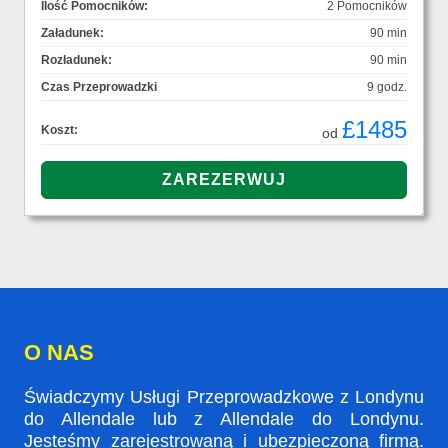
Ilość Pomocników:
2 Pomocników
Załadunek:
90 min
Rozładunek:
90 min
Czas Przeprowadzki
9 godz.
£1485
Koszt:
od
O NAS
Świadczymy Usługi Przeprowadzkowe z Londynu
do Allendale lub z Allendale do Londynu.
Jesteśmy zarejestrowaną i ubezpieczoną firmą.