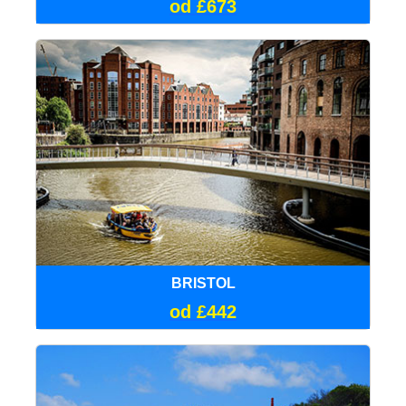
od £673
BRISTOL
od £442