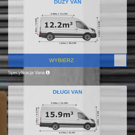
DUŻY VAN
WYBIERZ
Specyfikacja Vana
DŁUGI VAN