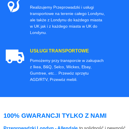
Realizujemy Przeprowadzki i usługi
transportowe na terenie całego Londynu,
ale także z Londynu do każdego miasta
w UK jak i z każdego miasta w UK do
Londynu.
USŁUGI TRANSPORTOWE
Pomożemy przy transporcie w zakupach
z Ikea, B&Q, Selco, Wickes, Ebay,
Gumtree, etc... Przewóz sprzętu
AGD/RTV, Przewóz mebli.
100% GWARANCJI TYLKO Z NAMI
Przeprowadzki Londyn - Allendale
to solidność i pewność