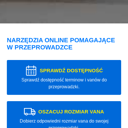
NARZĘDZIA ONLINE POMAGAJĄCE
W PRZEPROWADZCE
SPRAWDŹ DOSTĘPNOŚĆ
Sprawdź dostępność terminow i vanów do
przeprowadzki.
OSZACUJ ROZMIAR VANA
Dobierz odpowiedni rozmiar vana do swojej
przeprowadzki.