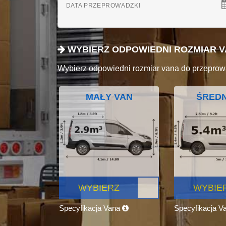
DATA PRZEPROWADZKI
WYBIERZ ODPOWIEDNI ROZMIAR 
Wybierz odpowiedni rozmiar vana do przeprow
MAŁY VAN
ŚREDN
WYBIERZ
WYBIE
Specyfikacja Vana
Specyfikacja V