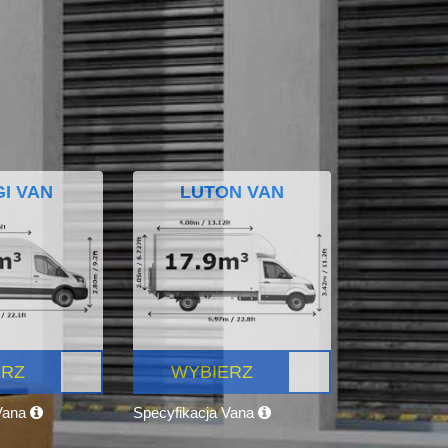
I VAN
LUTON VAN
ERZ
WYBIERZ
 Vana
Specyfikacja Vana