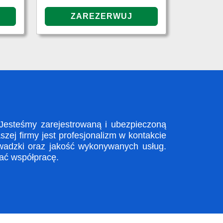
esteśmy zarejestrowaną i ubezpieczoną
ej firmy jest profesjonalizm w kontakcie
wadzki oraz jakość wykonywanych usług.
zać współpracę.