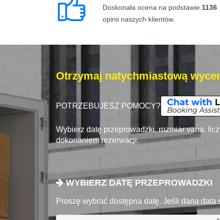
Doskonała ocena na podstawie
1136
opinii naszych klientów.
Otrzymaj natychmiastową wycen
POTRZEBUJESZ POMOCY?
Wybierz datę przeprowadzki, rozmiar vana, lic
dokonaniem rezerwacji.
WYBIERZ DATĘ PRZEPROWADZKI
Proszę wybrać dostępna datę. Jeśli dana data 