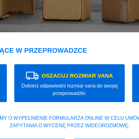
JĄCE W PRZEPROWADZCE
OSZACUJ ROZMIAR VANA
Dobierz odpowiedni rozmiar vana do swojej
przeprowadzki.
MY O WYPEŁNIENIE FORMULARZA ONLINE W CELU UMÓW
ZAPYTANIA O WYCENĘ PRZEZ WIDEOROZMOWĘ.