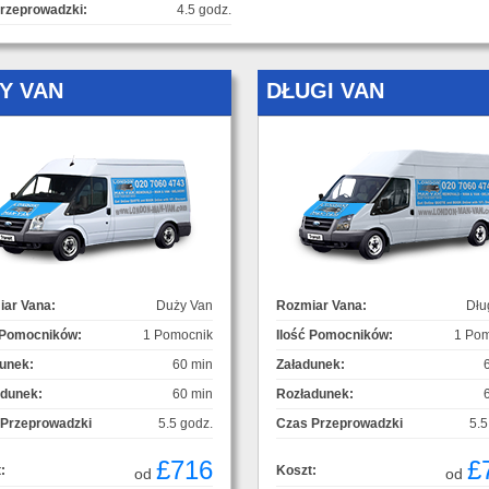
rzeprowadzki:
4.5 godz.
Y VAN
DŁUGI VAN
ar Vana:
Duży Van
Rozmiar Vana:
Dłu
 Pomocników:
1 Pomocnik
Ilość Pomocników:
1 Pom
unek:
60 min
Załadunek:
adunek:
60 min
Rozładunek:
 Przeprowadzki
5.5 godz.
Czas Przeprowadzki
5.5
£716
£
:
Koszt:
od
od