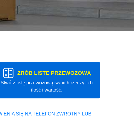
ZRÓB LISTE PRZEWOZOWĄ
Stwórz listę przewozową swoich rzeczy, ich
ilość i wartość.
IENIA SIĘ NA TELEFON ZWROTNY LUB