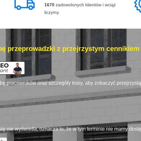
1670
zadowolonych klientów i wciąż
liczymy.
ę przeprowadzki z przejrzystym cennikiem
zbę pracowników oraz szczegóły trasy, aby zobaczyć przejrzyst
się nie wyświetla, oznacza to, że w tym terminie nie mamy dos