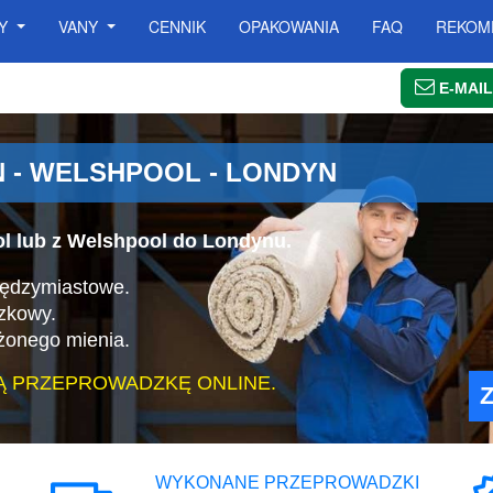
SY
VANY
CENNIK
OPAKOWANIA
FAQ
REKOM
E-MAIL
 - WELSHPOOL - LONDYN
l lub z Welshpool do Londynu.
iędzymiastowe.
zkowy.
żonego mienia.
Ą PRZEPROWADZKĘ ONLINE.
WYKONANE PRZEPROWADZKI