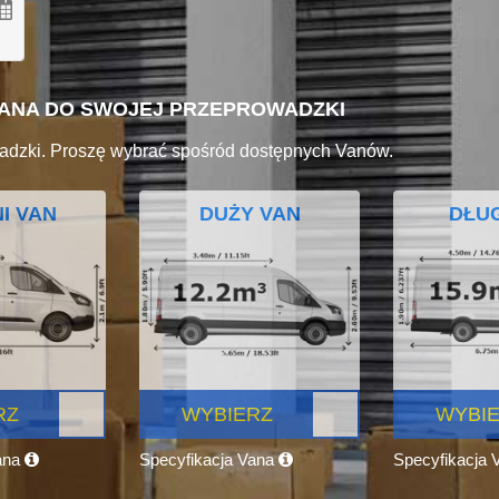
VANA DO SWOJEJ PRZEPROWADZKI
adzki. Proszę wybrać spośród dostępnych Vanów.
I VAN
DUŻY VAN
DŁUG
RZ
WYBIERZ
WYBI
ana
Specyfikacja Vana
Specyfikacja