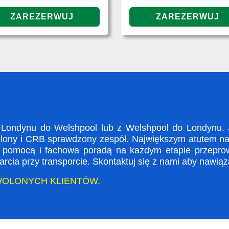
Londynu do Welshpool lub z Welshpool do Londynu. J
olony i CRB sprawdzony zespół. Największym atutem nasz
a pomocą i fachowa poradą na każdym etapie przepro
rcia przy transporcie. Skontaktuj się z nami aby nawią
WOLONYCH KLIENTÓW.