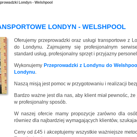
prowadzki Londyn - Welshpool
RANSPORTOWE LONDYN - WELSHPOOL
Oferujemy przeprowadzki oraz usługi transportowe z 
do Londynu. Zajmujemy się profesjonalnym serwi
standard usług, profesjonalny sprzęt i przyjazny persone
Wykonujemy
Przeprowadzki z Londynu do Welshpoo
Londynu
.
Naszą misją jest pomoc w przygotowaniu i realizacji be
Bardzo ważne jest dla nas, aby klient miał pewnośc, że
w profesjonalny sposób.
W naszej ofercie mamy propozycje zarówno dla osób
równiez dla najbardziej wymagających klientów, szukajac
Ceny
od £45
i akceptujemy wszystkie ważniejsze metody