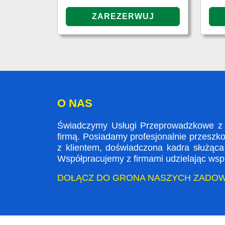
O NAS
Świadczymy Usługi Przeprowadzkowe z 
firmą. Posiadamy profesjonalnie przeszk
z klientem, doświadczona kadra służąc
Współpracujemy z firmami udzielając wspa
DOŁĄCZ DO GRONA NASZYCH ZADO