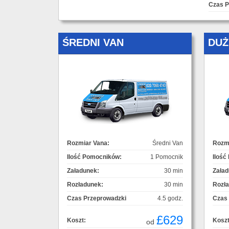
Czas P
ŚREDNI VAN
DUŻ
Rozmiar Vana:
Średni Van
Rozmi
Ilość Pomocników:
1 Pomocnik
Ilość
Załadunek:
30 min
Załad
Rozładunek:
30 min
Rozł
Czas Przeprowadzki
4.5 godz.
Czas
£629
Koszt:
Koszt
od