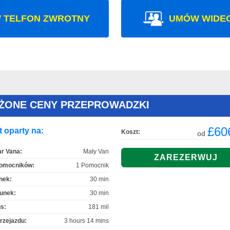
 TELFON ZWROTNY
UMÓW WIDE
IŻONE CENY PRZEPROWADZKI
£60
 oparty na:
Koszt:
od
r Vana:
Mały Van
Pomocników:
1 Pomocnik
nek:
30 min
unek:
30 min
s:
181 mil
rzejazdu:
3 hours 14 mins