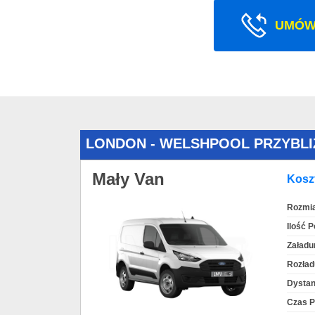
UMÓW
LONDON - WELSHPOOL PRZYBL
Mały Van
Koszt
Rozmia
Ilość 
Załadu
Rozład
Dystan
Czas P