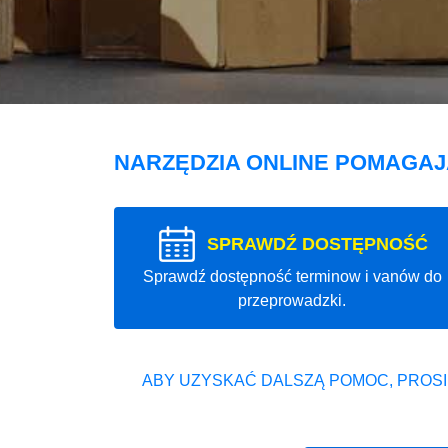
NARZĘDZIA ONLINE POMAGA
SPRAWDŹ DOSTĘPNOŚĆ
Sprawdź dostępność terminow i vanów do
przeprowadzki.
ABY UZYSKAĆ DALSZĄ POMOC, PROSI