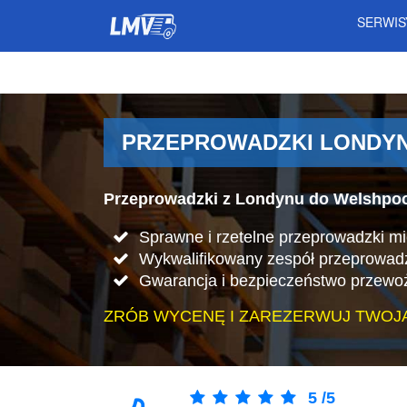
SERWI
PRZEPROWADZKI LONDYN
Przeprowadzki z Londynu do Welshpoo
Sprawne i rzetelne przeprowadzki m
Wykwalifikowany zespół przeprowad
Gwarancja i bezpieczeństwo przewo
ZRÓB WYCENĘ I ZAREZERWUJ TWOJ
5
/
5