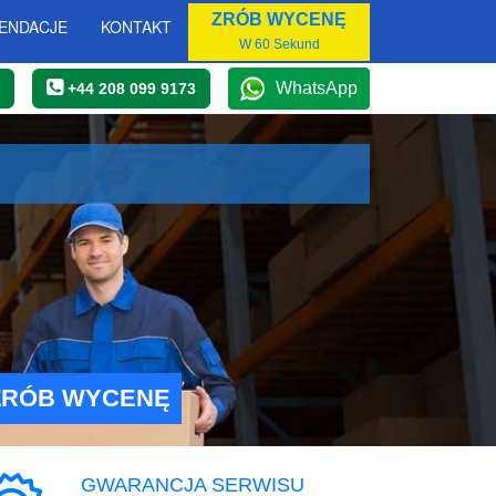
ZRÓB WYCENĘ
ENDACJE
KONTAKT
W 60 Sekund
WhatsApp
+44 208 099 9173
ZRÓB WYCENĘ
GWARANCJA SERWISU