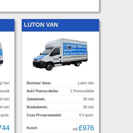
LUTON VAN
gi Van
Rozmiar Vana:
Luton Van
ocnik
Ilość Pomocników:
2 Pomocników
60 min
Załadunek:
90 min
60 min
Rozładunek:
90 min
 godz.
Czas Przeprowadzki
6.5 godz.
744
£976
Koszt:
od