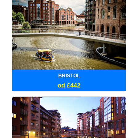
BRISTOL
od £442