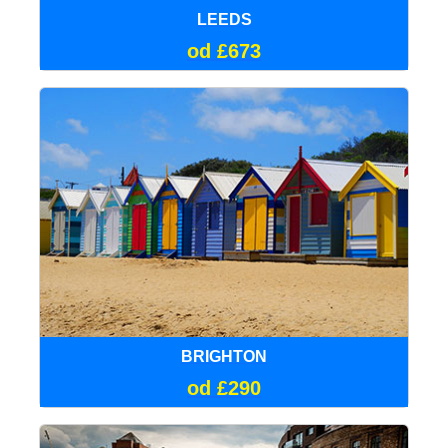
LEEDS
od £673
BRIGHTON
od £290