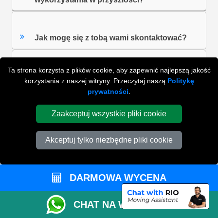
Jak mogę się z tobą wami skontaktować?
Ta strona korzysta z plików cookie, aby zapewnić najlepszą jakość
Co zrobić, jeśli narzędzie do szacowania
korzystania z naszej witryny. Przeczytaj naszą
Politykę
rozmiaru vanów online zasugeruje rozmiar
prywatności
.
samochodu dostawczego, który moim
zdaniem jest za mały lub za duży?
Zaakceptuj wszystkie pliki cookie
Akceptuj tylko niezbędne pliki cookie
Czy mogę korzystać z narzędzia do
szacowania wielkości vana online w
przypadku przeprowadzek
DARMOWA WYCENA
międzynarodowych?
CHAT NA WHATSAPP