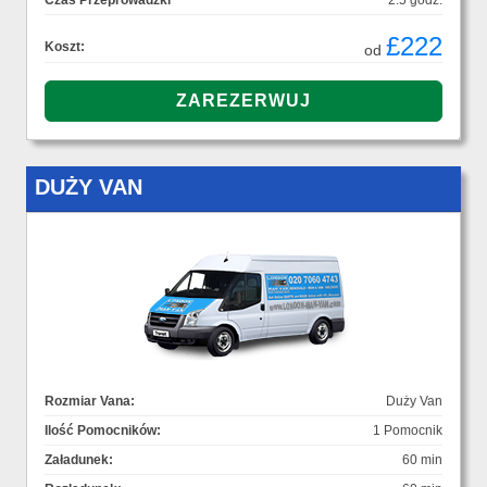
Czas Przeprowadzki
2.5 godz.
£222
Koszt:
od
DUŻY VAN
Rozmiar Vana:
Duży Van
Ilość Pomocników:
1 Pomocnik
Załadunek:
60 min