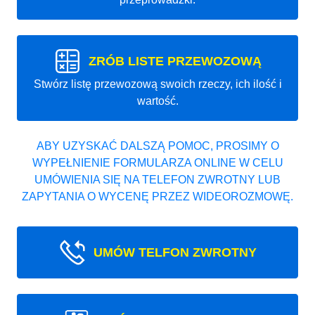
ZRÓB LISTE PRZEWOZOWĄ
Stwórz listę przewozową swoich rzeczy, ich ilość i
wartość.
ABY UZYSKAĆ DALSZĄ POMOC, PROSIMY O
WYPEŁNIENIE FORMULARZA ONLINE W CELU
UMÓWIENIA SIĘ NA TELEFON ZWROTNY LUB
ZAPYTANIA O WYCENĘ PRZEZ WIDEOROZMOWĘ.
UMÓW TELFON ZWROTNY