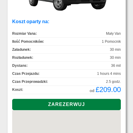
Koszt oparty na:
Rozmiar Vana:
Mały Van
Ilość Pomocników:
1 Pomocnik
Załadunek:
30 min
Rozładunek:
30 min
Dystans:
36 mil
Czas Przejazdu:
1 hours 4 mins
Czas Przeprowadzki:
2.5 godz.
£209.00
Koszt:
od