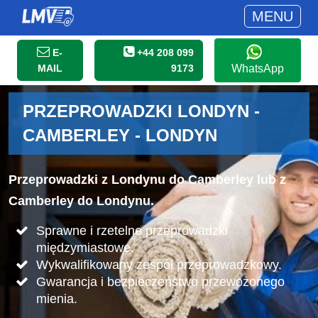
MENU
E-
+44 208 099
MAIL
9173
WhatsApp
PRZEPROWADZKI LONDYN -
CAMBERLEY - LONDYN
Przeprowadzki z Londynu do Camberley lub z
Camberley do Londynu.
Sprawne i rzetelne przeprowadzki
międzymiastowe.
Wykwalifikowany zespół przeprowadzkowy.
Gwarancja i bezpieczeństwo przewożonego
mienia.