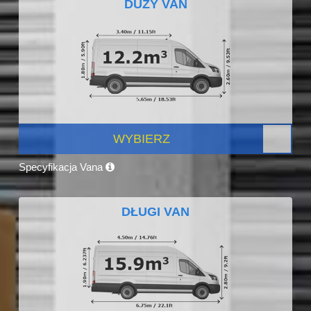
DUŻY VAN
WYBIERZ
Specyfikacja Vana
DŁUGI VAN