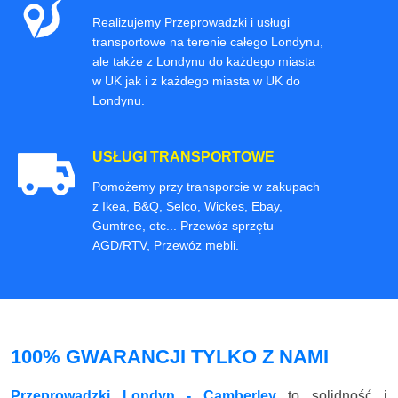
Realizujemy Przeprowadzki i usługi
transportowe na terenie całego Londynu,
ale także z Londynu do każdego miasta
w UK jak i z każdego miasta w UK do
Londynu.
USŁUGI TRANSPORTOWE
Pomożemy przy transporcie w zakupach
z Ikea, B&Q, Selco, Wickes, Ebay,
Gumtree, etc... Przewóz sprzętu
AGD/RTV, Przewóz mebli.
100% GWARANCJI TYLKO Z NAMI
Przeprowadzki Londyn - Camberley
to solidność i