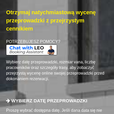
Otrzymaj natychmiastową wycenę
przeprowadzki z przejrzystym
cennikiem
POTRZEBUJESZ POMOCY?
Wybierz datę przeprowadzki, rozmiar vana, liczbę
pracowników oraz szczegóły trasy, aby zobaczyć
przejrzystą wycenę online swojej przeprowadzki przed
dokonaniem rezerwacji.
WYBIERZ DATĘ PRZEPROWADZKI
Proszę wybrać dostępna datę. Jeśli dana data się nie