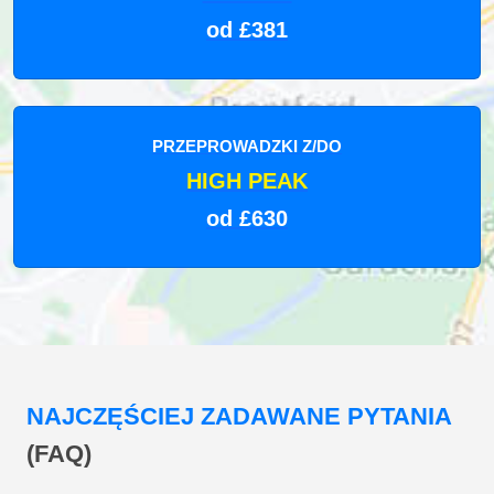
od £381
PRZEPROWADZKI Z/DO
HIGH PEAK
od £630
NAJCZĘŚCIEJ ZADAWANE PYTANIA
(FAQ)