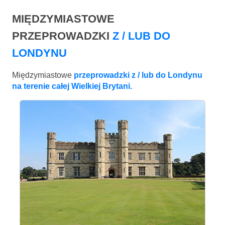
MIĘDZYMIASTOWE
PRZEPROWADZKI
Z / LUB DO
LONDYNU
Międzymiastowe
przeprowadzki z / lub do Londynu
na terenie całej Wielkiej Brytani.