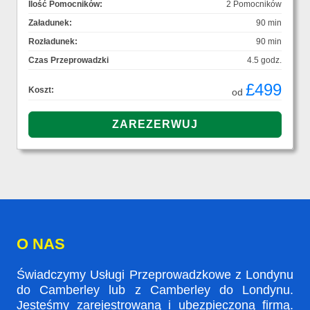
Ilość Pomocników:
2 Pomocników
Załadunek:
90 min
Rozładunek:
90 min
Czas Przeprowadzki
4.5 godz.
£499
Koszt:
od
O NAS
Świadczymy Usługi Przeprowadzkowe z Londynu
do Camberley lub z Camberley do Londynu.
Jesteśmy zarejestrowaną i ubezpieczoną firmą.