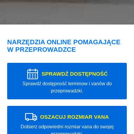
NARZĘDZIA ONLINE POMAGAJĄCE
W PRZEPROWADZCE
SPRAWDŹ DOSTĘPNOŚĆ
Sprawdź dostępność terminow i vanów do
przeprowadzki.
OSZACUJ ROZMIAR VANA
Dobierz odpowiedni rozmiar vana do swojej
przeprowadzki.