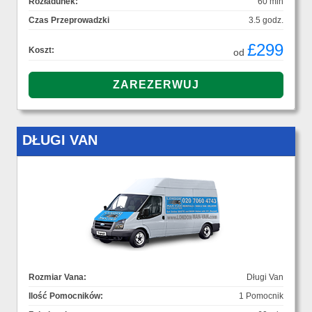
Rozładunek:
60 min
Czas Przeprowadzki
3.5 godz.
£299
Koszt:
od
DŁUGI VAN
Rozmiar Vana:
Długi Van
Ilość Pomocników:
1 Pomocnik