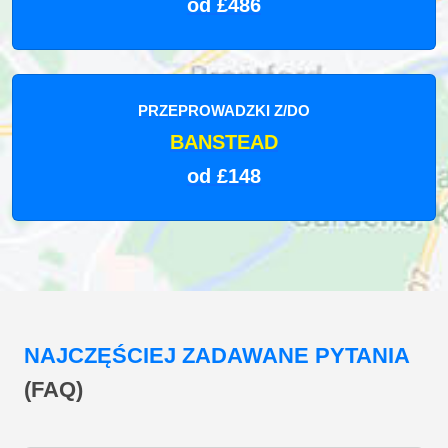
od £486
PRZEPROWADZKI Z/DO
BANSTEAD
od £148
NAJCZĘŚCIEJ ZADAWANE PYTANIA
(FAQ)