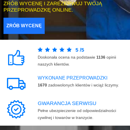
ZRÓB WYCENĘ I ZAREZERWUJ TWOJĄ
PRZEPROWADZKĘ ONLINE.
ZRÓB WYCENĘ
5
/
5
Doskonała ocena na podstawie
1136
opinii
naszych klientów.
WYKONANE PRZEPROWADZKI
1670
zadowolonych klientów i wciąż liczymy.
GWARANCJA SERWISU
Pełne ubezpieczenie od odpowiedzialności
cywilnej i towarów w tranzycie.