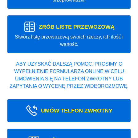
ZRÓB LISTE PRZEWOZOWĄ
Stwórz listę przewozową swoich rzeczy, ich ilość i
wartość.
ABY UZYSKAĆ DALSZĄ POMOC, PROSIMY O
WYPEŁNIENIE FORMULARZA ONLINE W CELU
UMÓWIENIA SIĘ NA TELEFON ZWROTNY LUB
ZAPYTANIA O WYCENĘ PRZEZ WIDEOROZMOWĘ.
UMÓW TELFON ZWROTNY