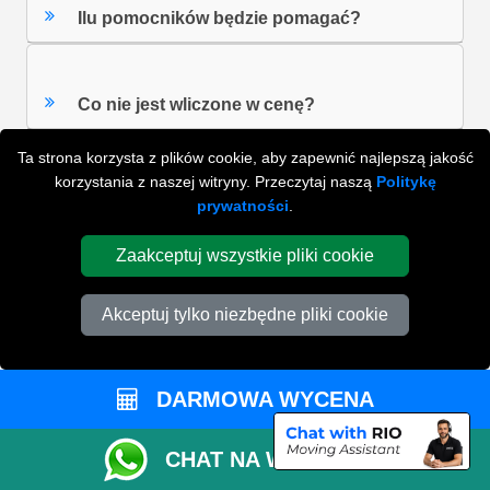
Ilu pomocników będzie pomagać?
Co nie jest wliczone w cenę?
Ta strona korzysta z plików cookie, aby zapewnić najlepszą jakość
korzystania z naszej witryny. Przeczytaj naszą
Politykę
ZOBACZ WSZYSTKIE FAQ'S
prywatności
.
Zaakceptuj wszystkie pliki cookie
WYSZUKAJ W NAJCZĘŚCIEJ ZADAWANYCH
Akceptuj tylko niezbędne pliki cookie
PYTANIACH
DARMOWA WYCENA
ZACZNIJ WPISYWAĆ SWOJE PYTANIE I WYBIERZ Z
PONIŻSZYCH WYNIKÓW
CHAT NA WHATSAPP