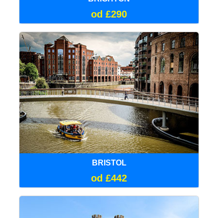
od £290
BRISTOL
od £442