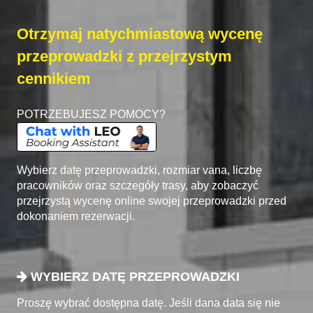
Otrzymaj natychmiastową wycenę
przeprowadzki z przejrzystym
cennikiem
POTRZEBUJESZ POMOCY?
Wybierz datę przeprowadzki, rozmiar vana, liczbę
pracowników oraz szczegóły trasy, aby zobaczyć
przejrzystą wycenę online swojej przeprowadzki przed
dokonaniem rezerwacji.
WYBIERZ DATĘ PRZEPROWADZKI
Proszę wybrać dostępna datę. Jeśli dana data się nie