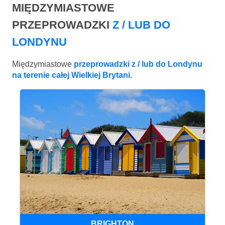
MIĘDZYMIASTOWE
PRZEPROWADZKI
Z / LUB DO
LONDYNU
Międzymiastowe
przeprowadzki z / lub do Londynu
na terenie całej Wielkiej Brytani.
BRIGHTON