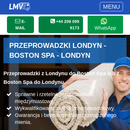
MENU
E-
+44 208 099
MAIL
9173
WhatsApp
PRZEPROWADZKI LONDYN -
BOSTON SPA - LONDYN
Przeprowadzki z Londynu do Boston Spa lub z
Boston Spa do Londynu.
Sprawne i rzetelne przeprowadzki
międzymiastowe.
Wykwalifikowany zespół przeprowadzkowy.
Gwarancja i bezpieczeństwo przewożonego
mienia.