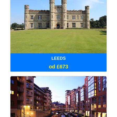
LEEDS
od £673