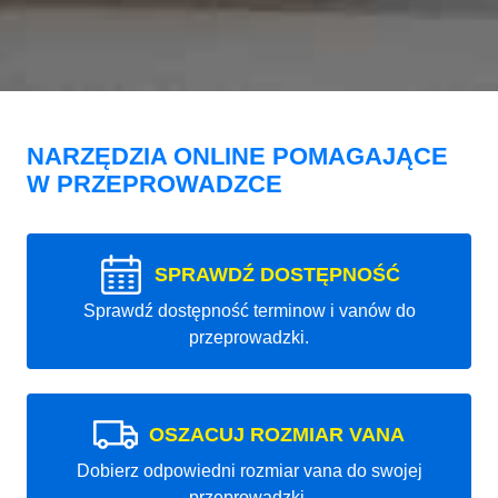
NARZĘDZIA ONLINE POMAGAJĄCE
W PRZEPROWADZCE
SPRAWDŹ DOSTĘPNOŚĆ
Sprawdź dostępność terminow i vanów do
przeprowadzki.
OSZACUJ ROZMIAR VANA
Dobierz odpowiedni rozmiar vana do swojej
przeprowadzki.