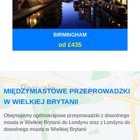
BIRMINGHAM
od £435
MIĘDZYMIASTOWE PRZEPROWADZKI
W WIELKIEJ BRYTANII
Obejmujemy ogólnokrajowe przeprowadzki z dowolnego
miasta w Wielkiej Brytanii do Londynu oraz z Londynu do
dowolnego miasta w Wielkiej Brytanii