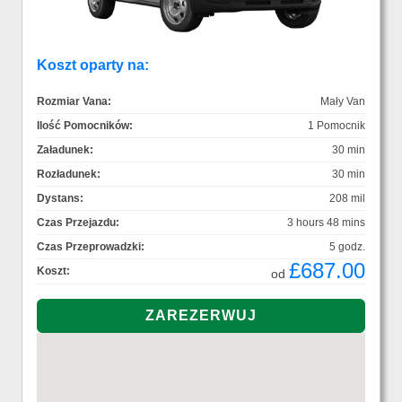
Koszt oparty na:
Rozmiar Vana:
Mały Van
Ilość Pomocników:
1 Pomocnik
Załadunek:
30 min
Rozładunek:
30 min
Dystans:
208 mil
Czas Przejazdu:
3 hours 48 mins
Czas Przeprowadzki:
5 godz.
£687.00
Koszt:
od