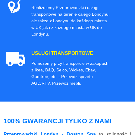
Realizujemy Przeprowadzki i usługi
transportowe na terenie całego Londynu,
ale także z Londynu do każdego miasta
w UK jak i z każdego miasta w UK do
Londynu.
USŁUGI TRANSPORTOWE
Pomożemy przy transporcie w zakupach
z Ikea, B&Q, Selco, Wickes, Ebay,
Gumtree, etc... Przewóz sprzętu
AGD/RTV, Przewóz mebli.
100% GWARANCJI TYLKO Z NAMI
Przeprowadzki Londyn - Boston Spa
to solidność i