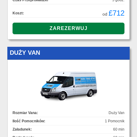
Czas Przeprowadzki
5 godz.
£712
Koszt:
od
DUŻY VAN
Rozmiar Vana:
Duży Van
Ilość Pomocników:
1 Pomocnik
Załadunek:
60 min