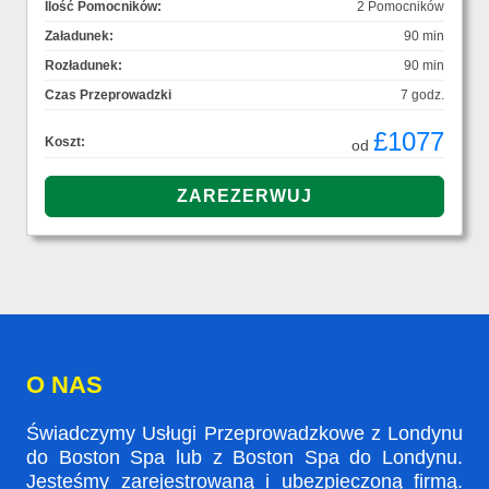
Ilość Pomocników:
2 Pomocników
Załadunek:
90 min
Rozładunek:
90 min
Czas Przeprowadzki
7 godz.
£1077
Koszt:
od
O NAS
Świadczymy Usługi Przeprowadzkowe z Londynu
do Boston Spa lub z Boston Spa do Londynu.
Jesteśmy zarejestrowaną i ubezpieczoną firmą.