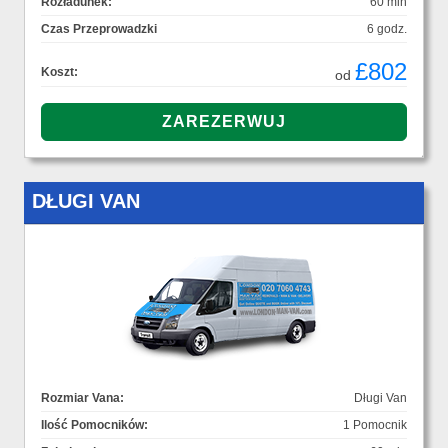
Rozładunek:
60 min
Czas Przeprowadzki
6 godz.
£802
Koszt:
od
DŁUGI VAN
Rozmiar Vana:
Długi Van
Ilość Pomocników:
1 Pomocnik