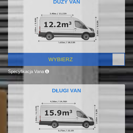
DUŻY VAN
WYBIERZ
Specyfikacja Vana
DŁUGI VAN