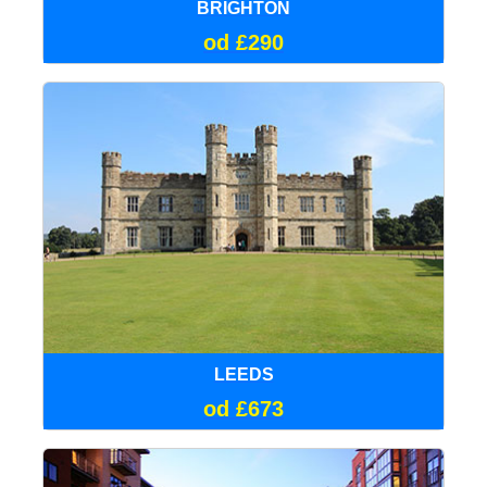
BRIGHTON
od £290
LEEDS
od £673