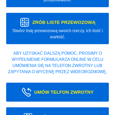
ZRÓB LISTE PRZEWOZOWĄ
Stwórz listę przewozową swoich rzeczy, ich ilość i
wartość.
ABY UZYSKAĆ DALSZĄ POMOC, PROSIMY O
WYPEŁNIENIE FORMULARZA ONLINE W CELU
UMÓWIENIA SIĘ NA TELEFON ZWROTNY LUB
ZAPYTANIA O WYCENĘ PRZEZ WIDEOROZMOWĘ.
UMÓW TELFON ZWROTNY