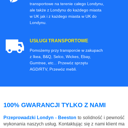
transportowe na terenie całego Londynu,
ale także z Londynu do każdego miasta
w UK jak i z każdego miasta w UK do
Londynu.
USŁUGI TRANSPORTOWE
Pomożemy przy transporcie w zakupach
z Ikea, B&Q, Selco, Wickes, Ebay,
Gumtree, etc... Przewóz sprzętu
AGD/RTV, Przewóz mebli.
100% GWARANCJI TYLKO Z NAMI
Przeprowadzki Londyn - Beeston
to solidność i pewność
wykonania naszych usług. Kontaktując się z nami klient ma