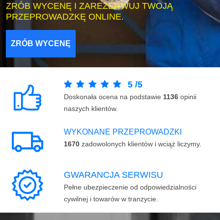
ZRÓB WYCENĘ I ZAREZERWUJ TWOJĄ
PRZEPROWADZKĘ ONLINE.
ZRÓB WYCENĘ
5
/
5
Doskonała ocena na podstawie
1136
opinii
naszych klientów.
WYKONANE PRZEPROWADZKI
1670
zadowolonych klientów i wciąż liczymy.
GWARANCJA SERWISU
Pełne ubezpieczenie od odpowiedzialności
cywilnej i towarów w tranzycie.