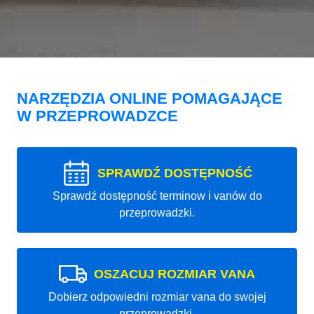
NARZĘDZIA ONLINE POMAGAJĄCE
W PRZEPROWADZCE
SPRAWDŹ DOSTĘPNOŚĆ
Sprawdź dostępność terminow i vanów do
przeprowadzki.
OSZACUJ ROZMIAR VANA
Dobierz odpowiedni rozmiar vana do swojej
przeprowadzki.