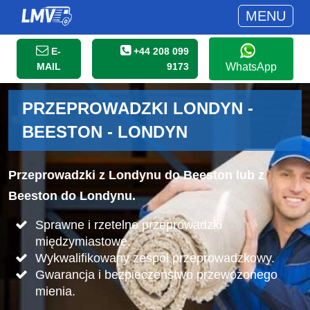
MENU
E-
+44 208 099
MAIL
9173
WhatsApp
PRZEPROWADZKI LONDYN -
BEESTON - LONDYN
Przeprowadzki z Londynu do Beeston lub z
Beeston do Londynu.
Sprawne i rzetelne przeprowadzki
międzymiastowe.
Wykwalifikowany zespół przeprowadzkowy.
Gwarancja i bezpieczeństwo przewożonego
mienia.