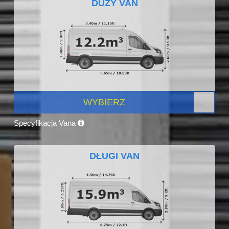
DUŻY VAN
WYBIERZ
Specyfikacja Vana
DŁUGI VAN