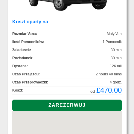
Koszt oparty na:
Rozmiar Vana:
Mały Van
Ilość Pomocników:
1 Pomocnik
Załadunek:
30 min
Rozładunek:
30 min
Dystans:
126 mil
Czas Przejazdu:
2 hours 40 mins
Czas Przeprowadzki:
4 godz.
£470.00
Koszt:
od