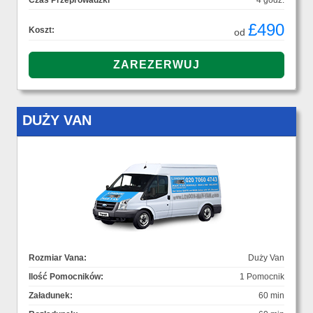
Czas Przeprowadzki
4 godz.
£490
Koszt:
od
DUŻY VAN
Rozmiar Vana:
Duży Van
Ilość Pomocników:
1 Pomocnik
Załadunek:
60 min