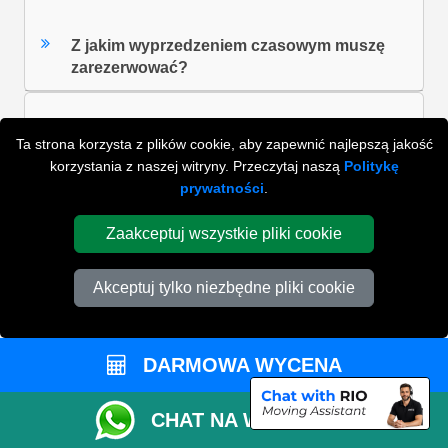
Z jakim wyprzedzeniem czasowym muszę
zarezerwować?
Ta strona korzysta z plików cookie, aby zapewnić najlepszą jakość
Co jeśli potrzebuję wyższego
korzystania z naszej witryny. Przeczytaj naszą
Politykę
ubezpieczenia?
prywatności
.
Zaakceptuj wszystkie pliki cookie
Co ma wpływ na cenę?
Akceptuj tylko niezbędne pliki cookie
ZOBACZ WSZYSTKIE FAQ'S
DARMOWA WYCENA
WYSZUKAJ W NAJCZĘŚCIEJ ZADAWANYCH
CHAT NA WHATSAPP
PYTANIACH