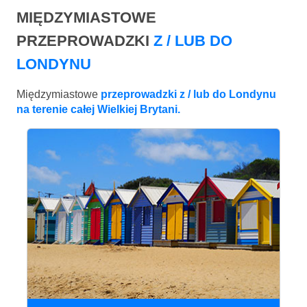
MIĘDZYMIASTOWE
PRZEPROWADZKI
Z / LUB DO
LONDYNU
Międzymiastowe
przeprowadzki z / lub do Londynu
na terenie całej Wielkiej Brytani.