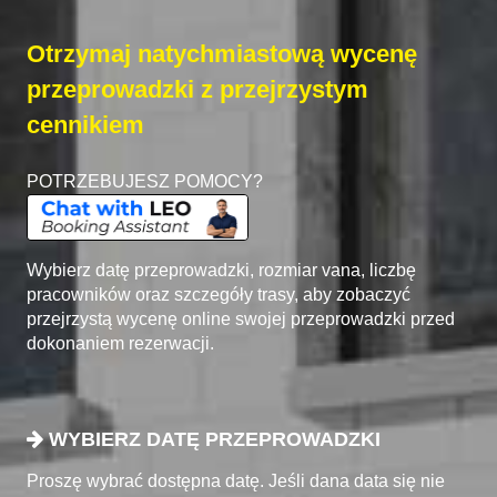
Otrzymaj natychmiastową wycenę
przeprowadzki z przejrzystym
cennikiem
POTRZEBUJESZ POMOCY?
Wybierz datę przeprowadzki, rozmiar vana, liczbę
pracowników oraz szczegóły trasy, aby zobaczyć
przejrzystą wycenę online swojej przeprowadzki przed
dokonaniem rezerwacji.
WYBIERZ DATĘ PRZEPROWADZKI
Proszę wybrać dostępna datę. Jeśli dana data się nie