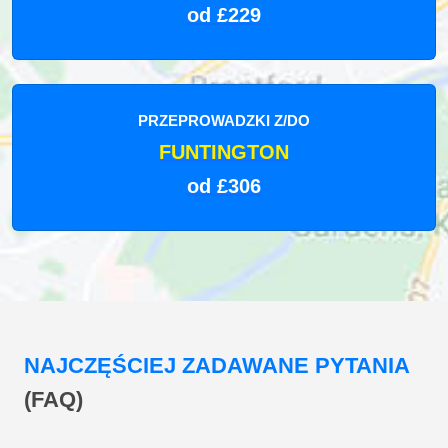
od £229
PRZEPROWADZKI Z/DO
FUNTINGTON
od £306
NAJCZĘŚCIEJ ZADAWANE PYTANIA
(FAQ)