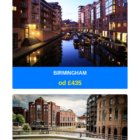
BIRMINGHAM
od £435