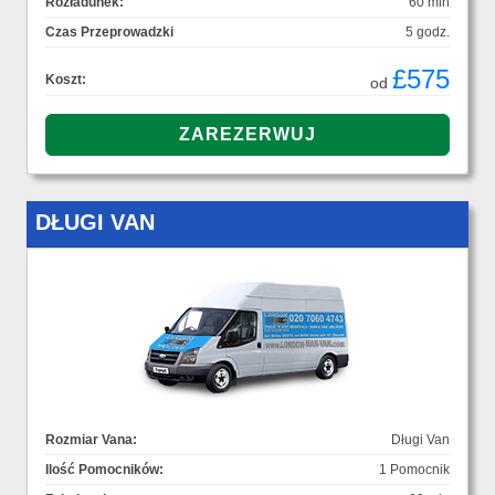
Rozładunek:
60 min
Czas Przeprowadzki
5 godz.
£575
Koszt:
od
DŁUGI VAN
Rozmiar Vana:
Długi Van
Ilość Pomocników:
1 Pomocnik