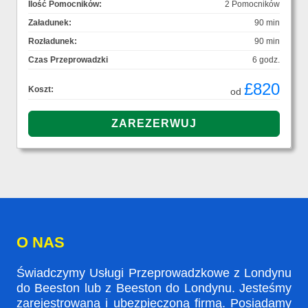
Ilość Pomocników:
2 Pomocników
Załadunek:
90 min
Rozładunek:
90 min
Czas Przeprowadzki
6 godz.
£820
Koszt:
od
O NAS
Świadczymy Usługi Przeprowadzkowe z Londynu
do Beeston lub z Beeston do Londynu. Jesteśmy
zarejestrowaną i ubezpieczoną firmą. Posiadamy