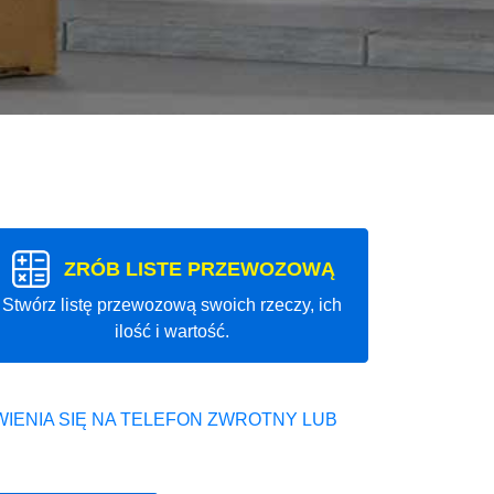
ZRÓB LISTE PRZEWOZOWĄ
Stwórz listę przewozową swoich rzeczy, ich
ilość i wartość.
IENIA SIĘ NA TELEFON ZWROTNY LUB