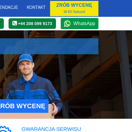
ZRÓB WYCENĘ
ENDACJE
KONTAKT
W 60 Sekund
WhatsApp
+44 208 099 9173
ZRÓB WYCENĘ
GWARANCJA SERWISU