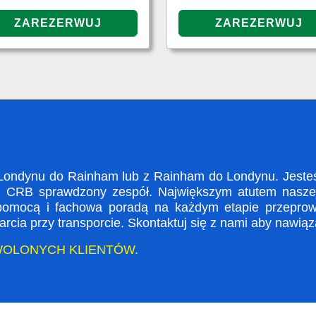
ondynu do Rainham lub z Rainham do Londynu. Jesteśm
i CRB sprawdzony zespół. Największym atutem naszej 
 pomocą i fachowa poradą na każdym etapie przeprow
rcia przy transporcie. Skontaktuj się z nami aby nawią
WOLONYCH KLIENTÓW.