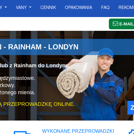
SY
VANY
CENNIK
OPAKOWANIA
FAQ
REKOM
E-MAIL
- RAINHAM - LONDYN
lub z Rainham do Londynu.
iędzymiastowe.
zkowy.
żonego mienia.
Ą PRZEPROWADZKĘ ONLINE.
WYKONANE PRZEPROWADZKI