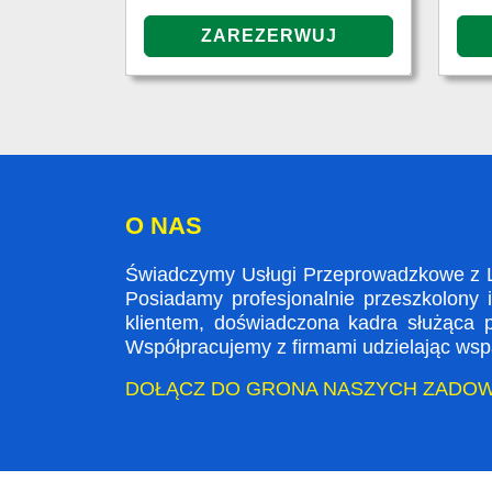
O NAS
Świadczymy Usługi Przeprowadzkowe z L
Posiadamy profesjonalnie przeszkolony 
klientem, doświadczona kadra służąca
Współpracujemy z firmami udzielając wspa
DOŁĄCZ DO GRONA NASZYCH ZADO