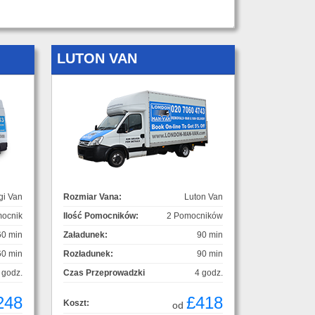
LUTON VAN
gi Van
Rozmiar Vana:
Luton Van
ocnik
Ilość Pomocników:
2 Pomocników
60 min
Załadunek:
90 min
60 min
Rozładunek:
90 min
 godz.
Czas Przeprowadzki
4 godz.
248
£418
Koszt:
od