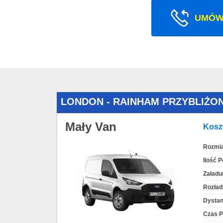
UMÓW
LONDON - RAINHAM PRZYBLIŻO
Mały Van
Koszt
Rozmia
Ilość 
Załadu
Rozład
Dystan
Czas P