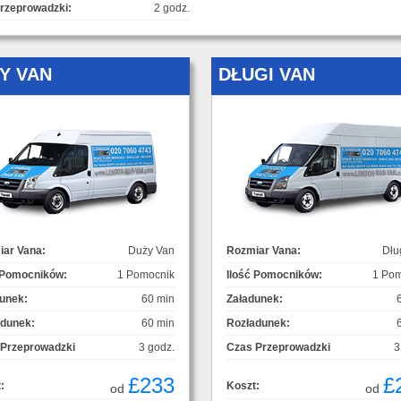
rzeprowadzki:
2 godz.
Y VAN
DŁUGI VAN
ar Vana:
Duży Van
Rozmiar Vana:
Dłu
 Pomocników:
1 Pomocnik
Ilość Pomocników:
1 Pom
unek:
60 min
Załadunek:
adunek:
60 min
Rozładunek:
 Przeprowadzki
3 godz.
Czas Przeprowadzki
3
£233
£
:
Koszt:
od
od