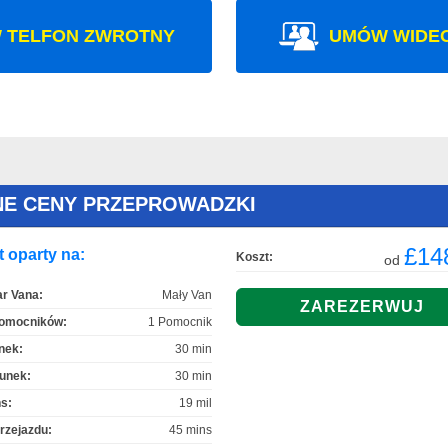
 TELFON ZWROTNY
UMÓW WIDE
NE CENY PRZEPROWADZKI
£14
 oparty na:
Koszt:
od
r Vana:
Mały Van
Pomocników:
1 Pomocnik
nek:
30 min
unek:
30 min
s:
19 mil
rzejazdu:
45 mins