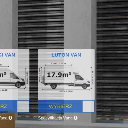
I VAN
LUTON VAN
ERZ
WYBIERZ
 Vana
Specyfikacja Vana