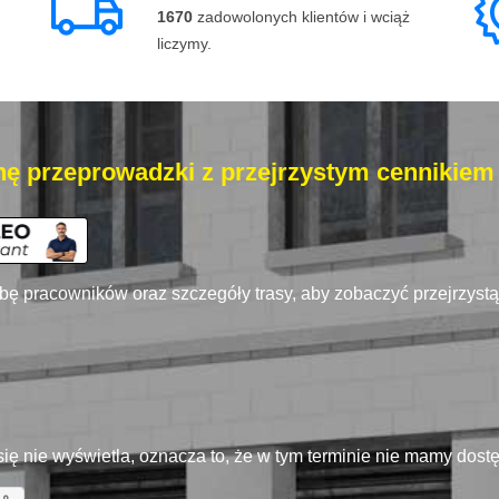
1670
zadowolonych klientów i wciąż
liczymy.
ę przeprowadzki z przejrzystym cennikiem
zbę pracowników oraz szczegóły trasy, aby zobaczyć przejrzyst
się nie wyświetla, oznacza to, że w tym terminie nie mamy dos