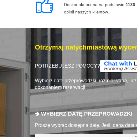
Doskonała ocena na podstawie
1136
opinii naszych klientów.
Otrzymaj natychmiastową wycen
POTRZEBUJESZ POMOCY?
Wybierz datę przeprowadzki, rozmiar vana, lic
dokonaniem rezerwacji.
WYBIERZ DATĘ PRZEPROWADZKI
Proszę wybrać dostępna datę. Jeśli dana data 