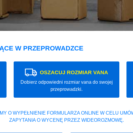
JĄCE W PRZEPROWADZCE
OSZACUJ ROZMIAR VANA
Dobierz odpowiedni rozmiar vana do swojej
przeprowadzki.
MY O WYPEŁNIENIE FORMULARZA ONLINE W CELU UMÓW
ZAPYTANIA O WYCENĘ PRZEZ WIDEOROZMOWĘ.