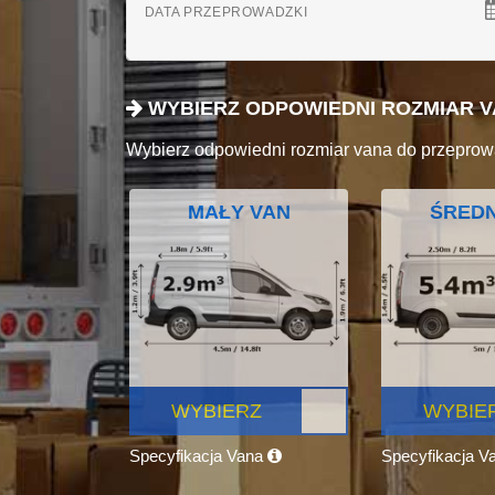
DATA PRZEPROWADZKI
WYBIERZ ODPOWIEDNI ROZMIAR 
Wybierz odpowiedni rozmiar vana do przeprow
MAŁY VAN
ŚREDN
WYBIERZ
WYBIE
Specyfikacja Vana
Specyfikacja V