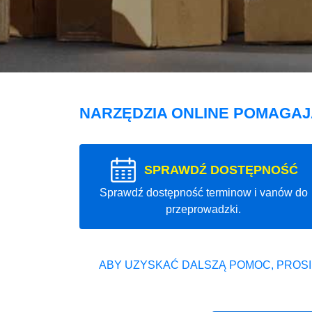
NARZĘDZIA ONLINE POMAGA
SPRAWDŹ DOSTĘPNOŚĆ
Sprawdź dostępność terminow i vanów do
przeprowadzki.
ABY UZYSKAĆ DALSZĄ POMOC, PROSI