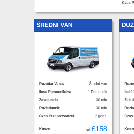
Czas P
ŚREDNI VAN
DUŻ
Rozmiar Vana:
Średni Van
Rozmi
Ilość Pomocników:
1 Pomocnik
Ilość
Załadunek:
30 min
Załad
Rozładunek:
30 min
Rozł
Czas Przeprowadzki
2 godz.
Czas
£158
Koszt:
Koszt
od