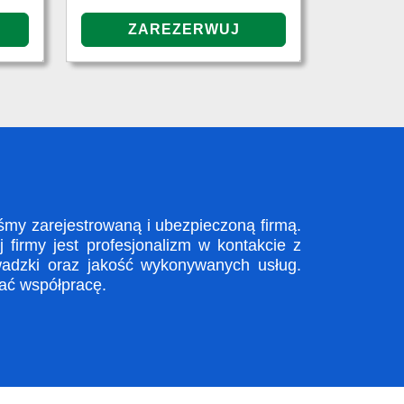
y zarejestrowaną i ubezpieczoną firmą.
firmy jest profesjonalizm w kontakcie z
adzki oraz jakość wykonywanych usług.
zać współpracę.