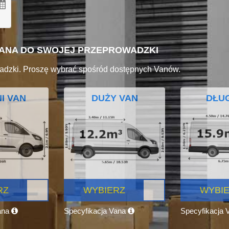
VANA DO SWOJEJ PRZEPROWADZKI
adzki. Proszę wybrać spośród dostępnych Vanów.
I VAN
DUŻY VAN
DŁUG
RZ
WYBIERZ
WYBI
ana
Specyfikacja Vana
Specyfikacja