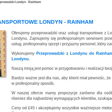
prowadzki Londyn - Rainham
ANSPORTOWE LONDYN - RAINHAM
Oferujemy przeprowadzki oraz usługi transportowe z 
Londynu. Zajmujemy się profesjonalnym serwisem prz
usług, profesjonalny sprzęt i przyjazny personel, który 
Wykonujemy
Przeprowadzki z Londynu do Rainha
Londynu
.
Naszą misją jest pomoc w przygotowaniu i realizacji be
Bardzo ważne jest dla nas, aby klient miał pewnośc, że
w profesjonalny sposób.
W naszej ofercie mamy propozycje zarówno dla osób
równiez dla najbardziej wymagających klientów, szukajac
Ceny
od £45
i akceptujemy wszystkie ważniejsze metody