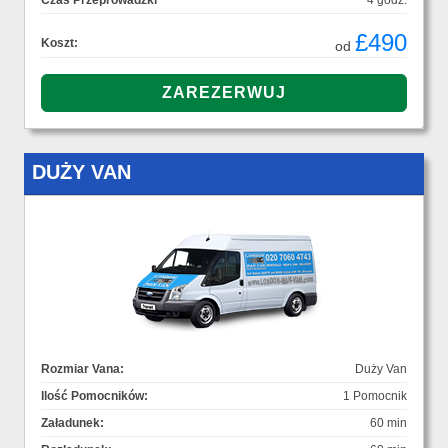
Czas Przeprowadzki
4 godz.
£490
Koszt:
od
DUŻY VAN
Rozmiar Vana:
Duży Van
Ilość Pomocników:
1 Pomocnik
Załadunek:
60 min