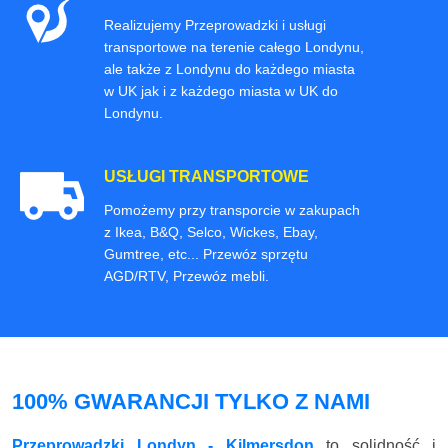
Realizujemy Przeprowadzki i usługi
transportowe na terenie całego Londynu,
ale także z Londynu do każdego miasta
w UK jak i z każdego miasta w UK do
Londynu.
USŁUGI TRANSPORTOWE
Pomożemy przy transporcie w zakupach
z Ikea, B&Q, Selco, Wickes, Ebay,
Gumtree, etc... Przewóz sprzętu
AGD/RTV, Przewóz mebli.
100% GWARANCJI TYLKO Z NAMI
Przeprowadzki Londyn - Kilmersdon
to solidność i