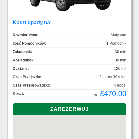
Koszt oparty na:
Rozmiar Vana:
Mały Van
Ilość Pomocników:
1 Pomocnik
Załadunek:
30 min
Rozładunek:
30 min
Dystans:
126 mil
Czas Przejazdu:
2 hours 39 mins
Czas Przeprowadzki:
4 godz.
£470.00
Koszt:
od