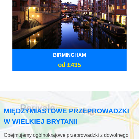
BIRMINGHAM
od £435
MIĘDZYMIASTOWE PRZEPROWADZKI
W WIELKIEJ BRYTANII
Obejmujemy ogólnokrajowe przeprowadzki z dowolnego