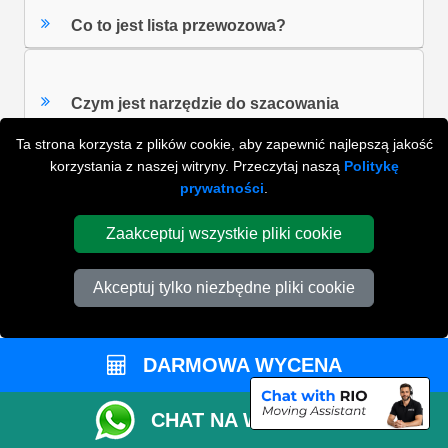
Co to jest lista przewozowa?
Czym jest narzędzie do szacowania
rozmiaru Vana?
Ta strona korzysta z plików cookie, aby zapewnić najlepszą jakość
korzystania z naszej witryny. Przeczytaj naszą
Politykę
prywatności
.
Czy moje rzeczy będą zaniesione do
poszczególnych pomieszczeń?
Zaakceptuj wszystkie pliki cookie
Akceptuj tylko niezbędne pliki cookie
Z jakim wyprzedzeniem czasowym muszę
zarezerwować?
DARMOWA WYCENA
ZOBACZ WSZYSTKIE FAQ'S
CHAT NA WHATSAPP