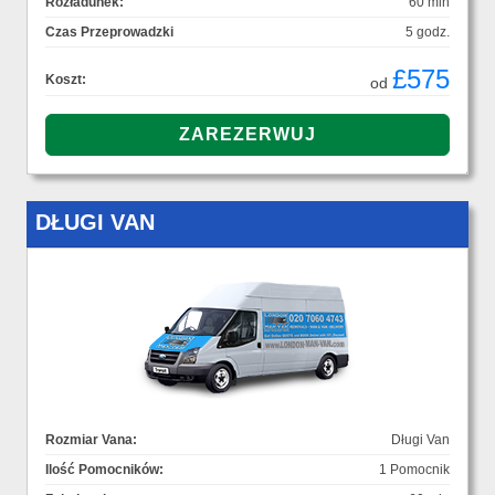
Rozładunek:
60 min
Czas Przeprowadzki
5 godz.
£575
Koszt:
od
DŁUGI VAN
Rozmiar Vana:
Długi Van
Ilość Pomocników:
1 Pomocnik