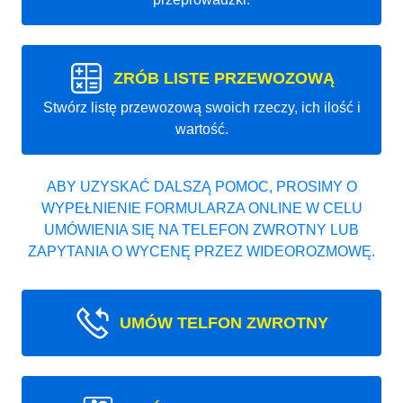
ZRÓB LISTE PRZEWOZOWĄ
Stwórz listę przewozową swoich rzeczy, ich ilość i
wartość.
ABY UZYSKAĆ DALSZĄ POMOC, PROSIMY O
WYPEŁNIENIE FORMULARZA ONLINE W CELU
UMÓWIENIA SIĘ NA TELEFON ZWROTNY LUB
ZAPYTANIA O WYCENĘ PRZEZ WIDEOROZMOWĘ.
UMÓW TELFON ZWROTNY