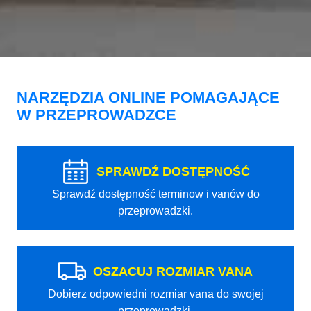
NARZĘDZIA ONLINE POMAGAJĄCE
W PRZEPROWADZCE
SPRAWDŹ DOSTĘPNOŚĆ
Sprawdź dostępność terminow i vanów do
przeprowadzki.
OSZACUJ ROZMIAR VANA
Dobierz odpowiedni rozmiar vana do swojej
przeprowadzki.