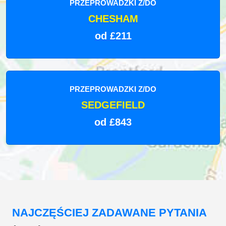
PRZEPROWADZKI Z/DO
CHESHAM
od £211
PRZEPROWADZKI Z/DO
SEDGEFIELD
od £843
NAJCZĘŚCIEJ ZADAWANE PYTANIA