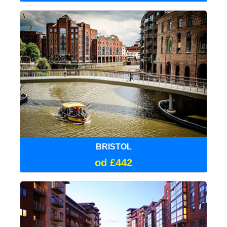
BRISTOL
od £442