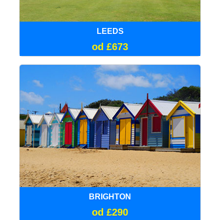
LEEDS
od £673
BRIGHTON
od £290