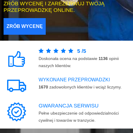
ZRÓB WYCENĘ I ZAREZERWUJ TWOJĄ
PRZEPROWADZKĘ ONLINE.
ZRÓB WYCENĘ
5
/
5
Doskonała ocena na podstawie
1136
opinii
naszych klientów.
WYKONANE PRZEPROWADZKI
1670
zadowolonych klientów i wciąż liczymy.
GWARANCJA SERWISU
Pełne ubezpieczenie od odpowiedzialności
cywilnej i towarów w tranzycie.