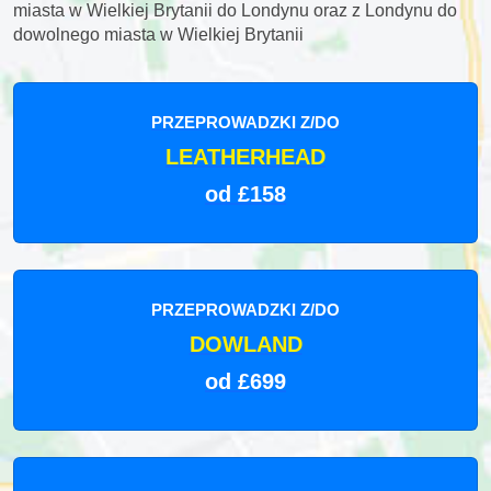
miasta w Wielkiej Brytanii do Londynu oraz z Londynu do
dowolnego miasta w Wielkiej Brytanii
PRZEPROWADZKI Z/DO
LEATHERHEAD
od £158
PRZEPROWADZKI Z/DO
DOWLAND
od £699