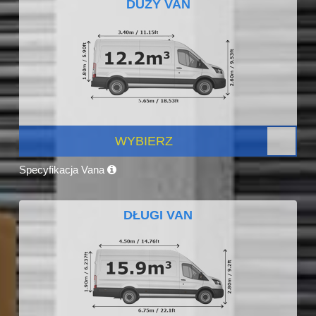
DUŻY VAN
WYBIERZ
Specyfikacja Vana
DŁUGI VAN