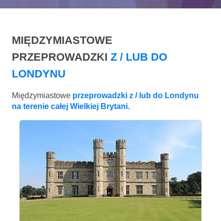
MIĘDZYMIASTOWE
PRZEPROWADZKI
Z / LUB DO
LONDYNU
Międzymiastowe
przeprowadzki z / lub do Londynu
na terenie całej Wielkiej Brytani.