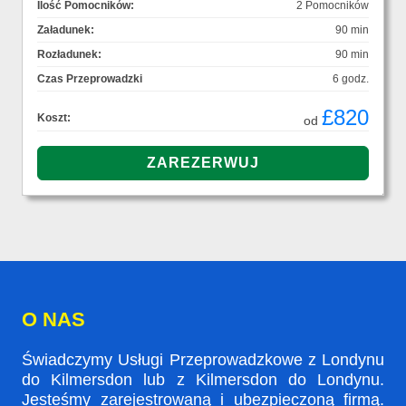
Ilość Pomocników:
2 Pomocników
Załadunek:
90 min
Rozładunek:
90 min
Czas Przeprowadzki
6 godz.
£820
Koszt:
od
O NAS
Świadczymy Usługi Przeprowadzkowe z Londynu
do Kilmersdon lub z Kilmersdon do Londynu.
Jesteśmy zarejestrowaną i ubezpieczoną firmą.