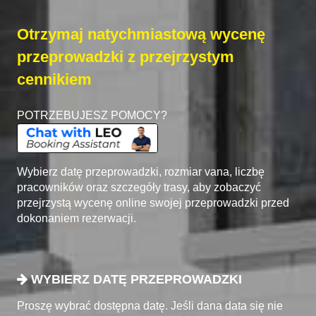
Otrzymaj natychmiastową wycenę
przeprowadzki z przejrzystym
cennikiem
POTRZEBUJESZ POMOCY?
Wybierz datę przeprowadzki, rozmiar vana, liczbę
pracowników oraz szczegóły trasy, aby zobaczyć
przejrzystą wycenę online swojej przeprowadzki przed
dokonaniem rezerwacji.
WYBIERZ DATĘ PRZEPROWADZKI
Proszę wybrać dostępna datę. Jeśli dana data się nie