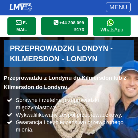
MENU
E-
+44 208 099
MAIL
9173
WhatsApp
PRZEPROWADZKI LONDYN -
KILMERSDON - LONDYN
Przeprowadzki z Londynu do Kilmersdon lub z
Kilmersdon do Londynu.
Sprawne i rzetelne przeprowadzki
międzymiastowe.
Wykwalifikowany zespół przeprowadzkowy.
Gwarancja i bezpieczeństwo przewożonego
mienia.