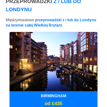
PRZEPROWADZKI
Z / LUB DO
LONDYNU
Międzymiastowe
przeprowadzki z / lub do Londynu
na terenie całej Wielkiej Brytani.
BIRMINGHAM
od £435