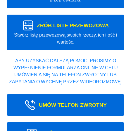
ZRÓB LISTE PRZEWOZOWĄ
Stwórz listę przewozową swoich rzeczy, ich ilość i
wartość.
ABY UZYSKAĆ DALSZĄ POMOC, PROSIMY O
WYPEŁNIENIE FORMULARZA ONLINE W CELU
UMÓWIENIA SIĘ NA TELEFON ZWROTNY LUB
ZAPYTANIA O WYCENĘ PRZEZ WIDEOROZMOWĘ.
UMÓW TELFON ZWROTNY