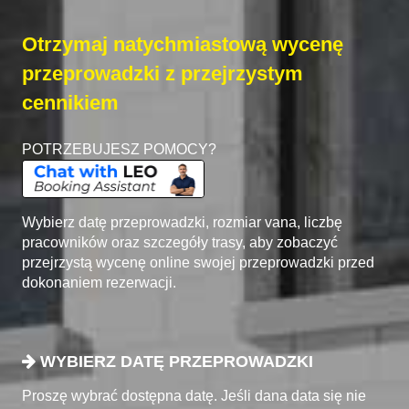
Otrzymaj natychmiastową wycenę
przeprowadzki z przejrzystym
cennikiem
POTRZEBUJESZ POMOCY?
Wybierz datę przeprowadzki, rozmiar vana, liczbę
pracowników oraz szczegóły trasy, aby zobaczyć
przejrzystą wycenę online swojej przeprowadzki przed
dokonaniem rezerwacji.
WYBIERZ DATĘ PRZEPROWADZKI
Proszę wybrać dostępna datę. Jeśli dana data się nie