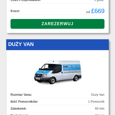
Czas Przeprowadzki
5 godz.
£669
Koszt:
od
DUŻY VAN
Rozmiar Vana:
Duży Van
Ilość Pomocników:
1 Pomocnik
Załadunek:
60 min