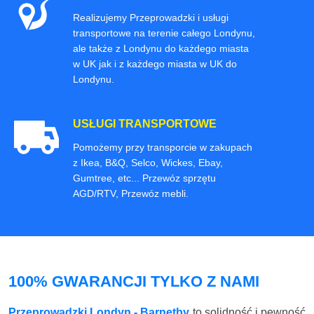
Realizujemy Przeprowadzki i usługi
transportowe na terenie całego Londynu,
ale także z Londynu do każdego miasta
w UK jak i z każdego miasta w UK do
Londynu.
USŁUGI TRANSPORTOWE
Pomożemy przy transporcie w zakupach
z Ikea, B&Q, Selco, Wickes, Ebay,
Gumtree, etc... Przewóz sprzętu
AGD/RTV, Przewóz mebli.
100% GWARANCJI TYLKO Z NAMI
Przeprowadzki Londyn - Barnetby
to solidność i pewność