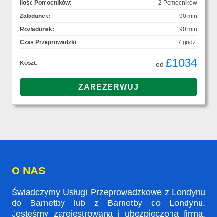
Ilość Pomocników:
2 Pomocników
Załadunek:
90 min
Rozładunek:
90 min
Czas Przeprowadzki
7 godz.
£1034
Koszt:
od
O NAS
Świadczymy Usługi Przeprowadzkowe z Londynu
do Barnetby lub z Barnetby do Londynu.
Jesteśmy zarejestrowaną i ubezpieczoną firmą.