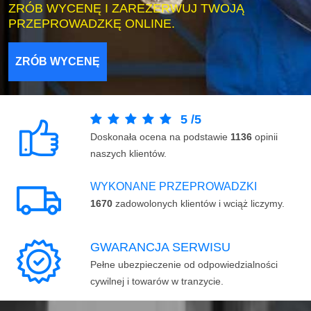
ZRÓB WYCENĘ I ZAREZERWUJ TWOJĄ
PRZEPROWADZKĘ ONLINE.
ZRÓB WYCENĘ
5
/
5
Doskonała ocena na podstawie
1136
opinii
naszych klientów.
WYKONANE PRZEPROWADZKI
1670
zadowolonych klientów i wciąż liczymy.
GWARANCJA SERWISU
Pełne ubezpieczenie od odpowiedzialności
cywilnej i towarów w tranzycie.