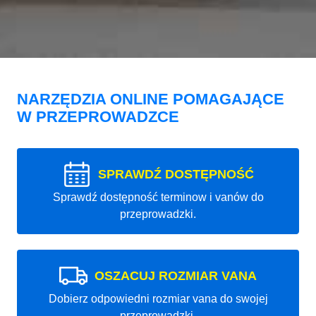
NARZĘDZIA ONLINE POMAGAJĄCE
W PRZEPROWADZCE
SPRAWDŹ DOSTĘPNOŚĆ
Sprawdź dostępność terminow i vanów do
przeprowadzki.
OSZACUJ ROZMIAR VANA
Dobierz odpowiedni rozmiar vana do swojej
przeprowadzki.