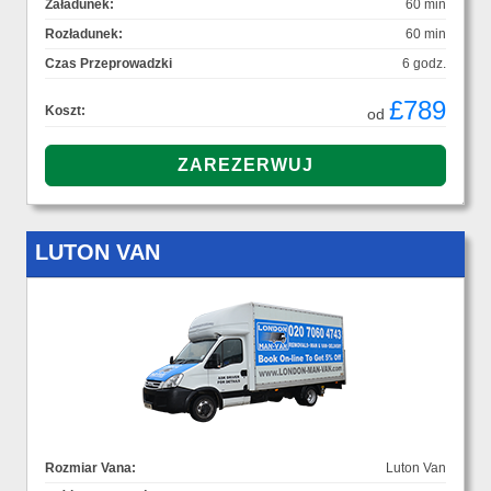
Załadunek:
60 min
Rozładunek:
60 min
Czas Przeprowadzki
6 godz.
£789
Koszt:
od
LUTON VAN
Rozmiar Vana:
Luton Van