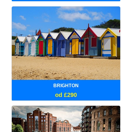
BRIGHTON
od £290