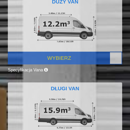
DUŻY VAN
WYBIERZ
Specyfikacja Vana
DŁUGI VAN