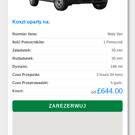
Koszt oparty na:
Rozmiar Vana:
Mały Van
Ilość Pomocników:
1 Pomocnik
Załadunek:
30 min
Rozładunek:
30 min
Dystans:
186 mil
Czas Przejazdu:
3 hours 34 mins
Czas Przeprowadzki:
5 godz.
£644.00
Koszt:
od