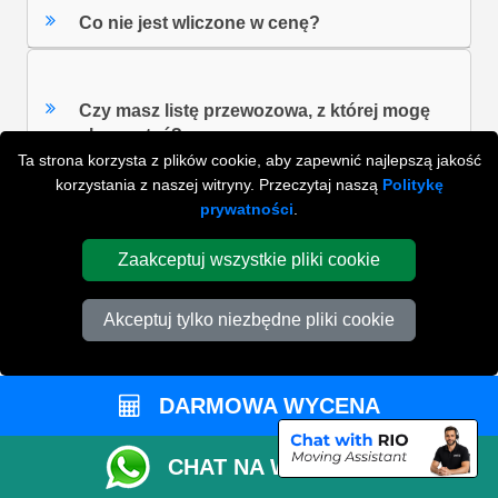
Co nie jest wliczone w cenę?
Czy masz listę przewozowa, z której mogę
skorzystać?
Ta strona korzysta z plików cookie, aby zapewnić najlepszą jakość
korzystania z naszej witryny. Przeczytaj naszą
Politykę
prywatności
.
ZOBACZ WSZYSTKIE FAQ'S
Zaakceptuj wszystkie pliki cookie
Akceptuj tylko niezbędne pliki cookie
WYSZUKAJ W NAJCZĘŚCIEJ ZADAWANYCH
PYTANIACH
DARMOWA WYCENA
ZACZNIJ WPISYWAĆ SWOJE PYTANIE I WYBIERZ Z
PONIŻSZYCH WYNIKÓW
CHAT NA WHATSAPP