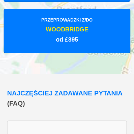
PRZEPROWADZKI Z/DO
WOODBRIDGE
od £395
NAJCZĘŚCIEJ ZADAWANE PYTANIA
(FAQ)