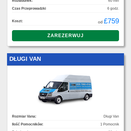
Rozładunek:
60 min
Czas Przeprowadzki
6 godz.
£759
Koszt:
od
DŁUGI VAN
Rozmiar Vana:
Długi Van
Ilość Pomocników:
1 Pomocnik