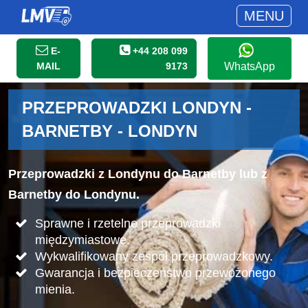
MENU
E-
+44 208 099
MAIL
9173
WhatsApp
PRZEPROWADZKI LONDYN -
BARNETBY - LONDYN
Przeprowadzki z Londynu do Barnetby lub z
Barnetby do Londynu.
Sprawne i rzetelne przeprowadzki
międzymiastowe.
Wykwalifikowany zespół przeprowadzkowy.
Gwarancja i bezpieczeństwo przewożonego
mienia.