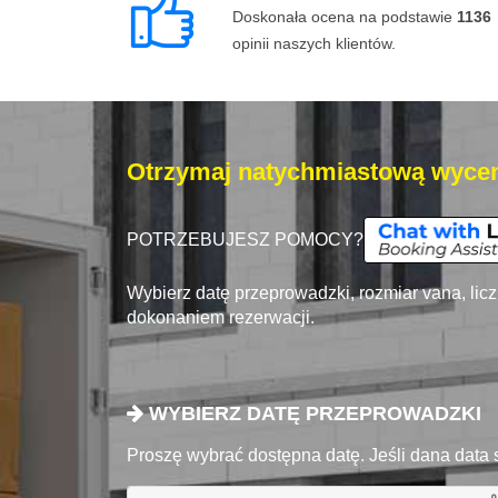
Doskonała ocena na podstawie
1136
opinii naszych klientów.
Otrzymaj natychmiastową wycen
POTRZEBUJESZ POMOCY?
Wybierz datę przeprowadzki, rozmiar vana, lic
dokonaniem rezerwacji.
WYBIERZ DATĘ PRZEPROWADZKI
Proszę wybrać dostępna datę. Jeśli dana data 