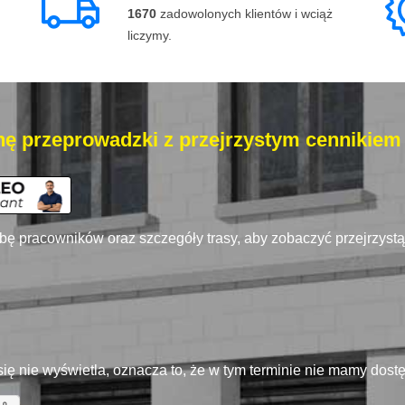
1670
zadowolonych klientów i wciąż
liczymy.
ę przeprowadzki z przejrzystym cennikiem
zbę pracowników oraz szczegóły trasy, aby zobaczyć przejrzyst
się nie wyświetla, oznacza to, że w tym terminie nie mamy dos