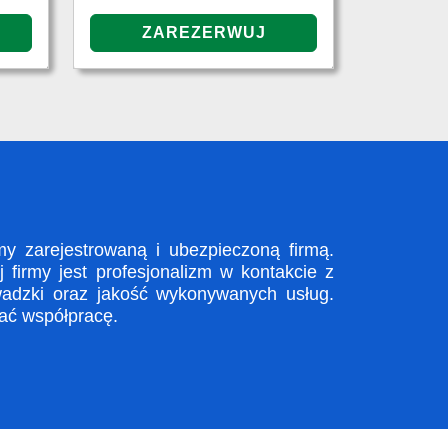
y zarejestrowaną i ubezpieczoną firmą.
firmy jest profesjonalizm w kontakcie z
adzki oraz jakość wykonywanych usług.
zać współpracę.