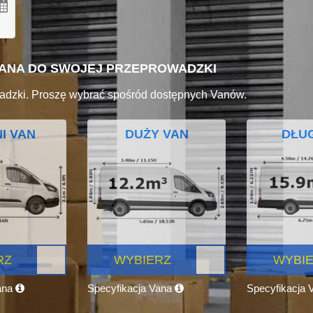
VANA DO SWOJEJ PRZEPROWADZKI
adzki. Proszę wybrać spośród dostępnych Vanów.
I VAN
DUŻY VAN
DŁUG
RZ
WYBIERZ
WYBI
ana
Specyfikacja Vana
Specyfikacja