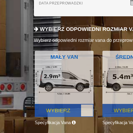
DATA PRZEPROWADZKI
WYBIERZ ODPOWIEDNI ROZMIAR 
Wybierz odpowiedni rozmiar vana do przeprow
MAŁY VAN
ŚREDN
WYBIERZ
WYBIE
Specyfikacja Vana
Specyfikacja V