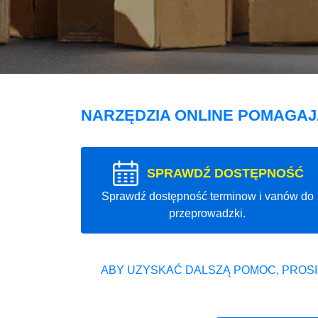
NARZĘDZIA ONLINE POMAGA
SPRAWDŹ DOSTĘPNOŚĆ
Sprawdź dostępność terminow i vanów do
przeprowadzki.
ABY UZYSKAĆ DALSZĄ POMOC, PROSI