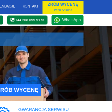
ZRÓB WYCENĘ
ENDACJE
KONTAKT
W 60 Sekund
WhatsApp
+44 208 099 9173
ZRÓB WYCENĘ
GWARANCJA SERWISU