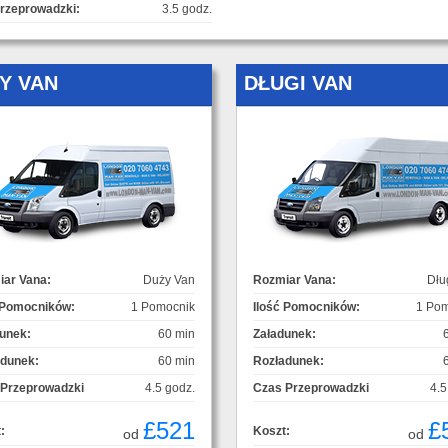
rzeprowadzki:
3.5 godz.
Y VAN
DŁUGI VAN
ar Vana:
Duży Van
Rozmiar Vana:
Dłu
 Pomocników:
1 Pomocnik
Ilość Pomocników:
1 Pom
unek:
60 min
Załadunek:
adunek:
60 min
Rozładunek:
 Przeprowadzki
4.5 godz.
Czas Przeprowadzki
4.5
£521
£
:
Koszt:
od
od