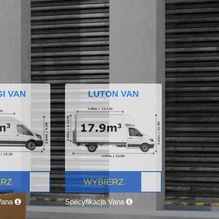
I VAN
LUTON VAN
ERZ
WYBIERZ
 Vana
Specyfikacja Vana