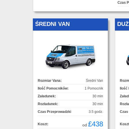
Czas P
ŚREDNI VAN
DUŻ
Rozmiar Vana:
Średni Van
Rozmi
Ilość Pomocników:
1 Pomocnik
Ilość
Załadunek:
30 min
Załad
Rozładunek:
30 min
Rozł
Czas Przeprowadzki
3.5 godz.
Czas
£438
Koszt:
Koszt
od