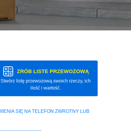
ZRÓB LISTE PRZEWOZOWĄ
Stwórz listę przewozową swoich rzeczy, ich
ilość i wartość.
IENIA SIĘ NA TELEFON ZWROTNY LUB