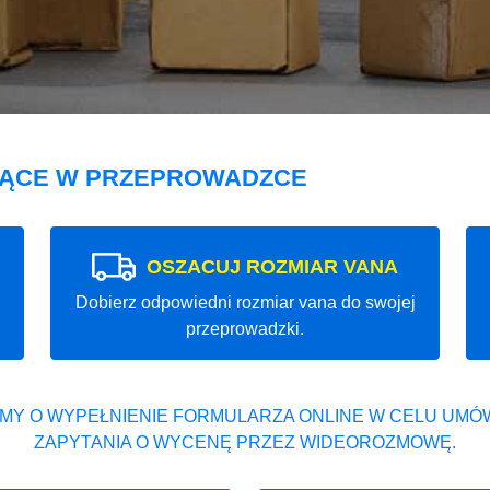
JĄCE W PRZEPROWADZCE
OSZACUJ ROZMIAR VANA
Dobierz odpowiedni rozmiar vana do swojej
przeprowadzki.
MY O WYPEŁNIENIE FORMULARZA ONLINE W CELU UMÓW
ZAPYTANIA O WYCENĘ PRZEZ WIDEOROZMOWĘ.