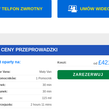
 TELFON ZWROTNY
UMÓW WIDE
E CENY PRZEPROWADZKI
£42
 oparty na:
Koszt:
od
r Vana:
Mały Van
Pomocników:
1 Pomocnik
nek:
30 min
unek:
30 min
s:
115 mil
rzejazdu:
2 hours 11 mins