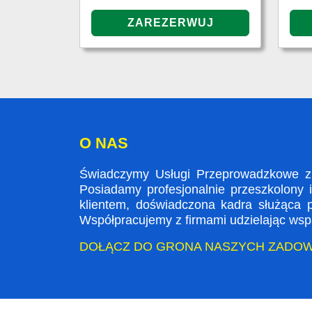
O NAS
Świadczymy Usługi Przeprowadzkowe z L
Posiadamy profesjonalnie przeszkolony 
klientem, doświadczona kadra służąca
Współpracujemy z firmami udzielając wspa
DOŁĄCZ DO GRONA NASZYCH ZADO