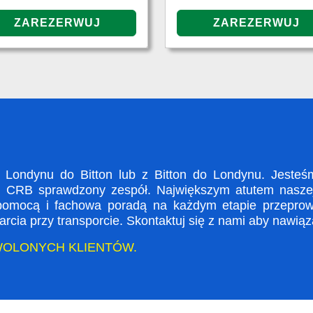
ondynu do Bitton lub z Bitton do Londynu. Jesteśm
i CRB sprawdzony zespół. Największym atutem naszej 
 pomocą i fachowa poradą na każdym etapie przeprow
rcia przy transporcie. Skontaktuj się z nami aby nawią
WOLONYCH KLIENTÓW.