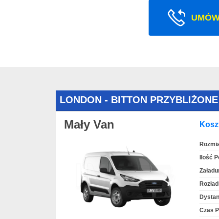
UMÓW
LONDON - BITTON PRZYBLIŻON
Mały Van
Koszt
Rozmia
Ilość 
Załadu
Rozład
Dystan
Czas P