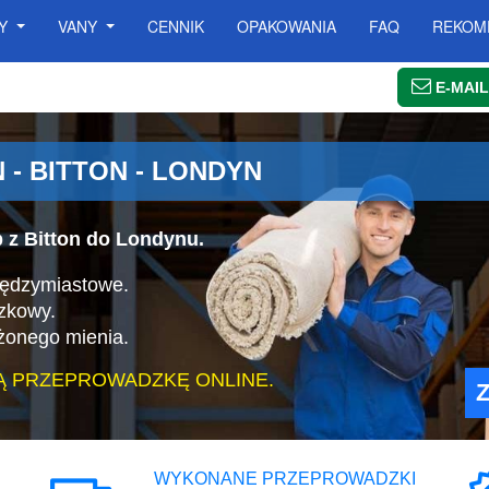
SY
VANY
CENNIK
OPAKOWANIA
FAQ
REKOM
E-MAIL
- BITTON - LONDYN
 z Bitton do Londynu.
iędzymiastowe.
zkowy.
żonego mienia.
Ą PRZEPROWADZKĘ ONLINE.
WYKONANE PRZEPROWADZKI