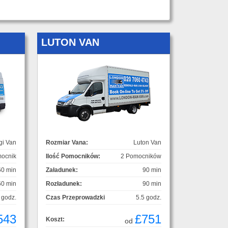
LUTON VAN
gi Van
Rozmiar Vana:
Luton Van
ocnik
Ilość Pomocników:
2 Pomocników
60 min
Załadunek:
90 min
60 min
Rozładunek:
90 min
 godz.
Czas Przeprowadzki
5.5 godz.
543
£751
Koszt:
od