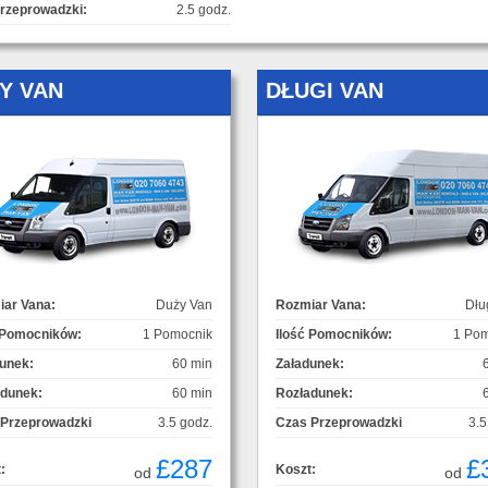
rzeprowadzki:
2.5 godz.
Y VAN
DŁUGI VAN
ar Vana:
Duży Van
Rozmiar Vana:
Dłu
 Pomocników:
1 Pomocnik
Ilość Pomocników:
1 Pom
unek:
60 min
Załadunek:
adunek:
60 min
Rozładunek:
 Przeprowadzki
3.5 godz.
Czas Przeprowadzki
3.5
£287
£
:
Koszt:
od
od