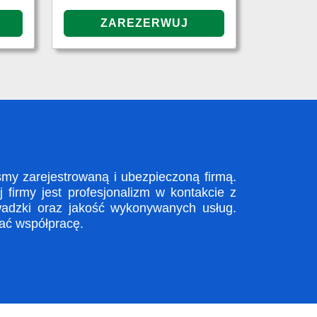
y zarejestrowaną i ubezpieczoną firmą.
firmy jest profesjonalizm w kontakcie z
adzki oraz jakość wykonywanych usług.
zać współpracę.