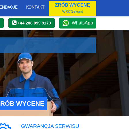
ZRÓB WYCENĘ
ENDACJE
KONTAKT
W 60 Sekund
WhatsApp
+44 208 099 9173
ZRÓB WYCENĘ
GWARANCJA SERWISU