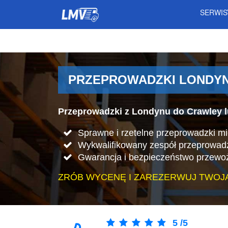
SERWI
PRZEPROWADZKI LONDYN
Przeprowadzki z Londynu do Crawley l
Sprawne i rzetelne przeprowadzki m
Wykwalifikowany zespół przeprowad
Gwarancja i bezpieczeństwo przewo
ZRÓB WYCENĘ I ZAREZERWUJ TWOJ
5
/
5