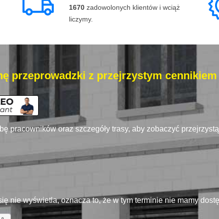
1670
zadowolonych klientów i wciąż
liczymy.
ę przeprowadzki z przejrzystym cennikiem
zbę pracowników oraz szczegóły trasy, aby zobaczyć przejrzyst
się nie wyświetla, oznacza to, że w tym terminie nie mamy dos