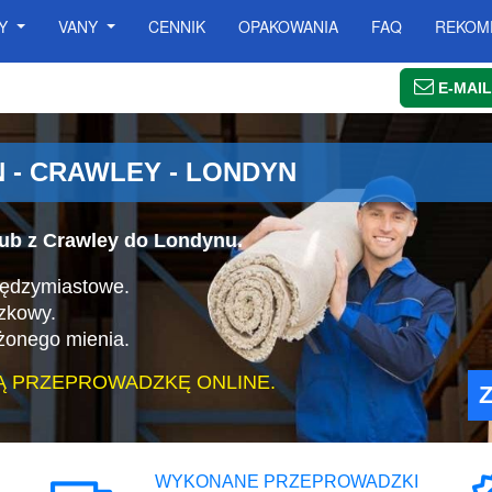
SY
VANY
CENNIK
OPAKOWANIA
FAQ
REKOM
E-MAIL
 - CRAWLEY - LONDYN
ub z Crawley do Londynu.
iędzymiastowe.
zkowy.
żonego mienia.
Ą PRZEPROWADZKĘ ONLINE.
WYKONANE PRZEPROWADZKI