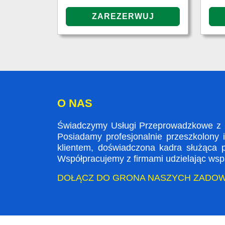
O NAS
Świadczymy Usługi Przeprowadzkowe z L
Posiadamy profesjonalnie przeszkolony 
klientem, doświadczona kadra służąca
Współpracujemy z firmami udzielając wspa
DOŁĄCZ DO GRONA NASZYCH ZADO