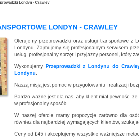
prowadzki Londyn - Crawley
RANSPORTOWE LONDYN - CRAWLEY
Oferujemy przeprowadzki oraz usługi transportowe z 
Londynu. Zajmujemy się profesjonalnym serwisem prz
usług, profesjonalny sprzęt i przyjazny personel, który 
Wykonujemy
Przeprowadzki z Londynu do Crawle
Londynu
.
Naszą misją jest pomoc w przygotowaniu i realizacji be
Bardzo ważne jest dla nas, aby klient miał pewnośc, że
w profesjonalny sposób.
W naszej ofercie mamy propozycje zarówno dla osób
równiez dla najbardziej wymagających klientów, szukajac
Ceny
od £45
i akceptujemy wszystkie ważniejsze metody