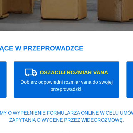
JĄCE W PRZEPROWADZCE
OSZACUJ ROZMIAR VANA
Dobierz odpowiedni rozmiar vana do swojej
przeprowadzki.
MY O WYPEŁNIENIE FORMULARZA ONLINE W CELU UMÓW
ZAPYTANIA O WYCENĘ PRZEZ WIDEOROZMOWĘ.