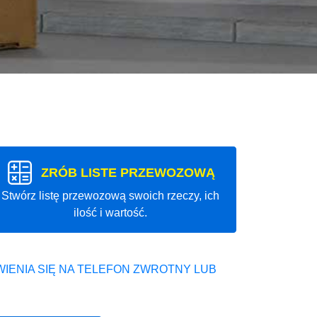
ZRÓB LISTE PRZEWOZOWĄ
Stwórz listę przewozową swoich rzeczy, ich
ilość i wartość.
IENIA SIĘ NA TELEFON ZWROTNY LUB