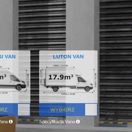
I VAN
LUTON VAN
ERZ
WYBIERZ
 Vana
Specyfikacja Vana