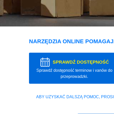
NARZĘDZIA ONLINE POMAGA
SPRAWDŹ DOSTĘPNOŚĆ
Sprawdź dostępność terminow i vanów do
przeprowadzki.
ABY UZYSKAĆ DALSZĄ POMOC, PROSI