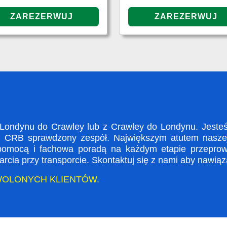
ondynu do Crawley lub z Crawley do Londynu. Jesteśm
i CRB sprawdzony zespół. Największym atutem naszej 
 pomocą i fachowa poradą na każdym etapie przeprow
rcia przy transporcie. Skontaktuj się z nami aby nawią
WOLONYCH KLIENTÓW.