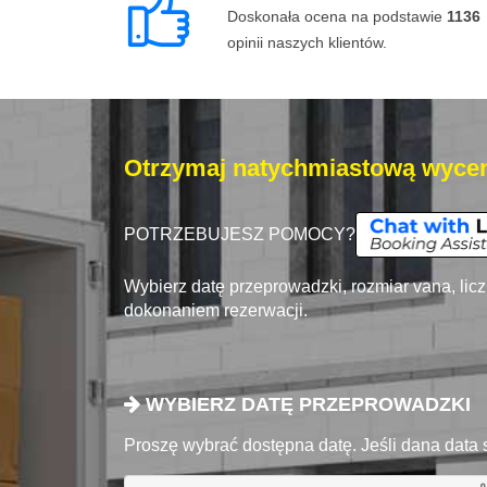
Doskonała ocena na podstawie
1136
opinii naszych klientów.
Otrzymaj natychmiastową wycen
POTRZEBUJESZ POMOCY?
Wybierz datę przeprowadzki, rozmiar vana, lic
dokonaniem rezerwacji.
WYBIERZ DATĘ PRZEPROWADZKI
Proszę wybrać dostępna datę. Jeśli dana data 