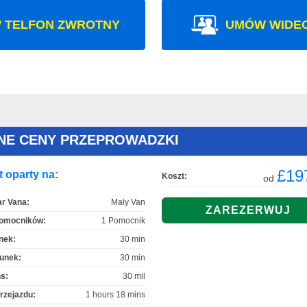
 TELFON ZWROTNY
UMÓW WIDE
NE CENY PRZEPROWADZKI
£19
 oparty na:
Koszt:
od
r Vana:
Mały Van
Pomocników:
1 Pomocnik
nek:
30 min
unek:
30 min
s:
30 mil
rzejazdu:
1 hours 18 mins