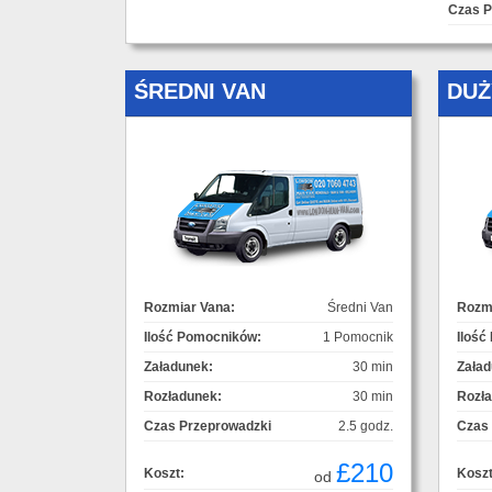
Czas P
ŚREDNI VAN
DUŻ
Rozmiar Vana:
Średni Van
Rozmi
Ilość Pomocników:
1 Pomocnik
Ilość
Załadunek:
30 min
Załad
Rozładunek:
30 min
Rozł
Czas Przeprowadzki
2.5 godz.
Czas
£210
Koszt:
Koszt
od