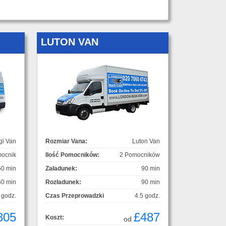
LUTON VAN
gi Van
Rozmiar Vana:
Luton Van
ocnik
Ilość Pomocników:
2 Pomocników
60 min
Załadunek:
90 min
60 min
Rozładunek:
90 min
 godz.
Czas Przeprowadzki
4.5 godz.
305
£487
Koszt:
od