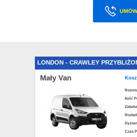
UMÓW
LONDON - CRAWLEY PRZYBLIŻO
Mały Van
Koszt
Rozmia
Ilość 
Załadu
Rozład
Dystan
Czas P