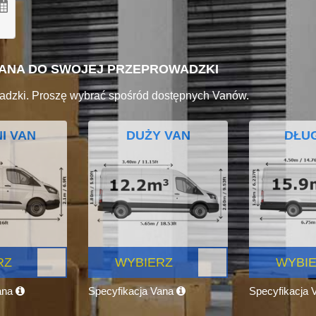
VANA DO SWOJEJ PRZEPROWADZKI
adzki. Proszę wybrać spośród dostępnych Vanów.
I VAN
DUŻY VAN
DŁUG
RZ
WYBIERZ
WYBI
ana
Specyfikacja Vana
Specyfikacja