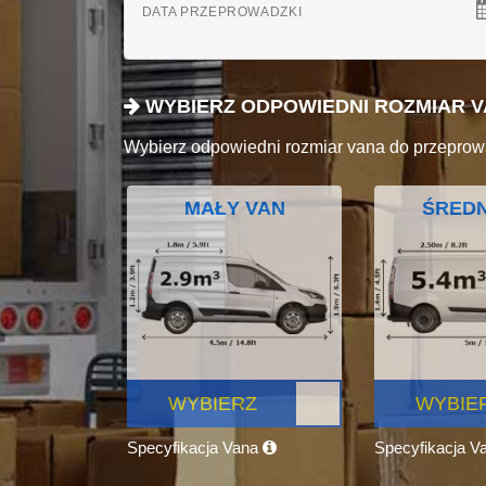
DATA PRZEPROWADZKI
WYBIERZ ODPOWIEDNI ROZMIAR 
Wybierz odpowiedni rozmiar vana do przeprow
MAŁY VAN
ŚREDN
WYBIERZ
WYBIE
Specyfikacja Vana
Specyfikacja V