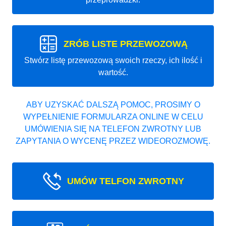
ZRÓB LISTE PRZEWOZOWĄ
Stwórz listę przewozową swoich rzeczy, ich ilość i
wartość.
ABY UZYSKAĆ DALSZĄ POMOC, PROSIMY O
WYPEŁNIENIE FORMULARZA ONLINE W CELU
UMÓWIENIA SIĘ NA TELEFON ZWROTNY LUB
ZAPYTANIA O WYCENĘ PRZEZ WIDEOROZMOWĘ.
UMÓW TELFON ZWROTNY