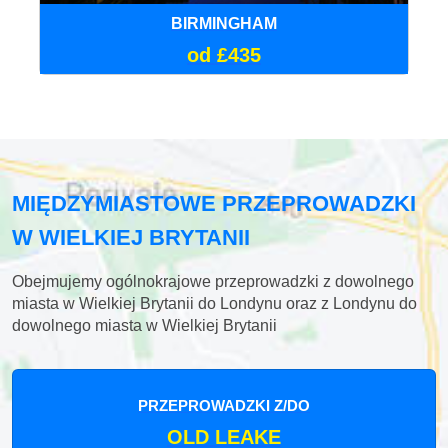
BIRMINGHAM
od £435
MIĘDZYMIASTOWE PRZEPROWADZKI
W WIELKIEJ BRYTANII
Obejmujemy ogólnokrajowe przeprowadzki z dowolnego
miasta w Wielkiej Brytanii do Londynu oraz z Londynu do
dowolnego miasta w Wielkiej Brytanii
PRZEPROWADZKI Z/DO
OLD LEAKE