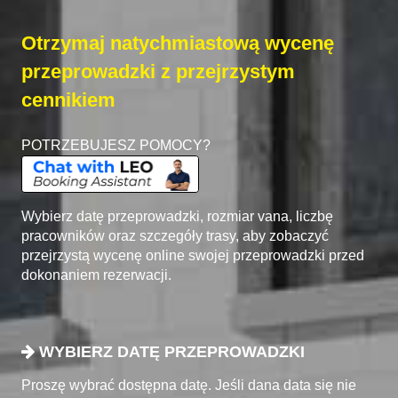
Otrzymaj natychmiastową wycenę
przeprowadzki z przejrzystym
cennikiem
POTRZEBUJESZ POMOCY?
Wybierz datę przeprowadzki, rozmiar vana, liczbę
pracowników oraz szczegóły trasy, aby zobaczyć
przejrzystą wycenę online swojej przeprowadzki przed
dokonaniem rezerwacji.
WYBIERZ DATĘ PRZEPROWADZKI
Proszę wybrać dostępna datę. Jeśli dana data się nie