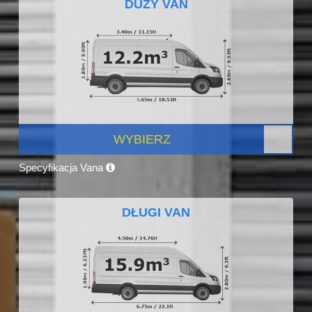
DUŻY VAN
WYBIERZ
Specyfikacja Vana
DŁUGI VAN