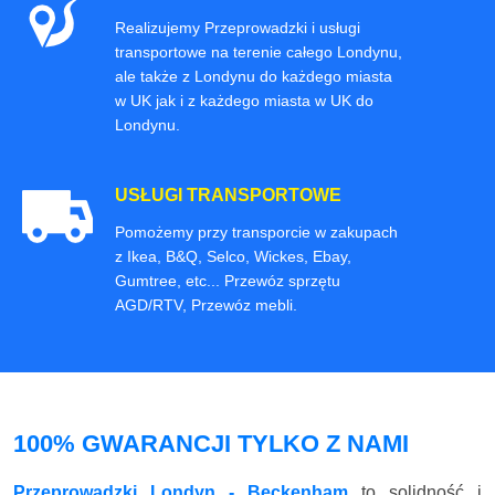
Realizujemy Przeprowadzki i usługi
transportowe na terenie całego Londynu,
ale także z Londynu do każdego miasta
w UK jak i z każdego miasta w UK do
Londynu.
USŁUGI TRANSPORTOWE
Pomożemy przy transporcie w zakupach
z Ikea, B&Q, Selco, Wickes, Ebay,
Gumtree, etc... Przewóz sprzętu
AGD/RTV, Przewóz mebli.
100% GWARANCJI TYLKO Z NAMI
Przeprowadzki Londyn - Beckenham
to solidność i