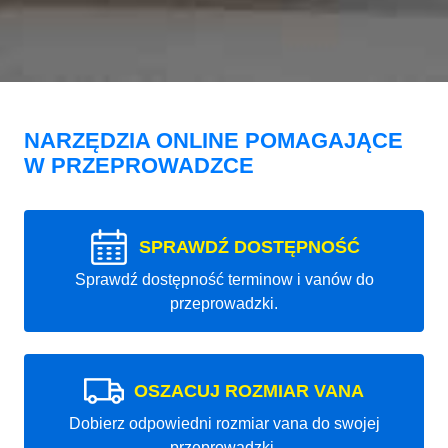
NARZĘDZIA ONLINE POMAGAJĄCE
W PRZEPROWADZCE
SPRAWDŹ DOSTĘPNOŚĆ
Sprawdź dostępność terminow i vanów do
przeprowadzki.
OSZACUJ ROZMIAR VANA
Dobierz odpowiedni rozmiar vana do swojej
przeprowadzki.