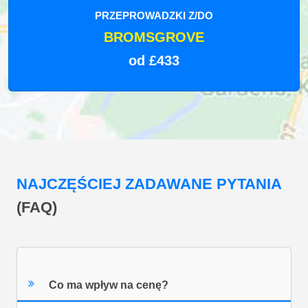
PRZEPROWADZKI Z/DO
BROMSGROVE
od £433
NAJCZĘŚCIEJ ZADAWANE PYTANIA
(FAQ)
Co ma wpływ na cenę?