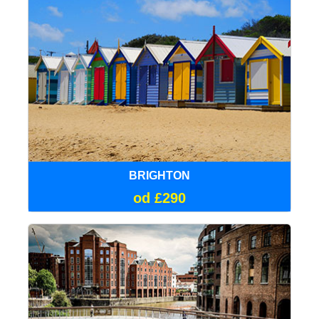
BRIGHTON
od £290