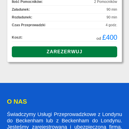
Ilość Pomocników:
2 Pomocników
Załadunek:
90 min
Rozładunek:
90 min
Czas Przeprowadzki
4 godz.
£400
Koszt:
od
O NAS
Świadczymy Usługi Przeprowadzkowe z Londynu
do Beckenham lub z Beckenham do Londynu.
Jesteśmy zarejestrowaną i ubezpieczoną firmą.