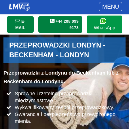
MENU
E-
+44 208 099
MAIL
9173
WhatsApp
PRZEPROWADZKI LONDYN -
BECKENHAM - LONDYN
Przeprowadzki z Londynu do Beckenham lub z
Beckenham do Londynu.
Sprawne i rzetelne przeprowadzki
międzymiastowe.
Wykwalifikowany zespół przeprowadzkowy.
Gwarancja i bezpieczeństwo przewożonego
mienia.