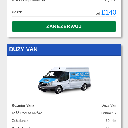
Czas Przeprowadzki
2 godz.
£140
Koszt:
od
DUŻY VAN
Rozmiar Vana:
Duży Van
Ilość Pomocników:
1 Pomocnik
Załadunek:
60 min