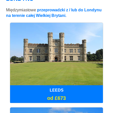
Międzymiastowe
przeprowadzki z / lub do Londynu
na terenie całej Wielkiej Brytani.
LEEDS
od £673