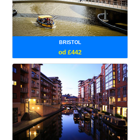
BRISTOL
od £442