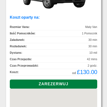
Koszt oparty na:
Rozmiar Vana:
Mały Van
Ilość Pomocników:
1 Pomocnik
Załadunek:
30 min
Rozładunek:
30 min
Dystans:
10 mil
Czas Przejazdu:
42 mins
Czas Przeprowadzki:
2 godz.
£130.00
Koszt:
od