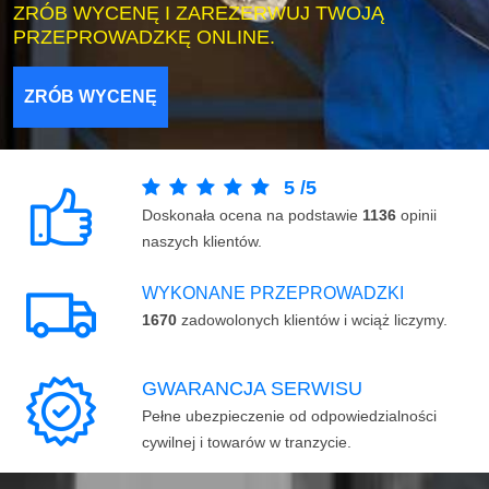
ZRÓB WYCENĘ I ZAREZERWUJ TWOJĄ
PRZEPROWADZKĘ ONLINE.
ZRÓB WYCENĘ
5
/
5
Doskonała ocena na podstawie
1136
opinii
naszych klientów.
WYKONANE PRZEPROWADZKI
1670
zadowolonych klientów i wciąż liczymy.
GWARANCJA SERWISU
Pełne ubezpieczenie od odpowiedzialności
cywilnej i towarów w tranzycie.