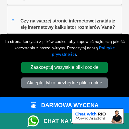
Czy na waszej stronie internetowej znajduje
się internetowy kalkulator rozmiarów Vana?
Ta strona korzysta z plików cookie, aby zapewnić najlepszą jakość
korzystania z naszej witryny. Przeczytaj naszą
Politykę
Jak dokładny jest kalkulator do
prywatności
.
szacowannia rozmiaru vana?
Zaakceptuj wszystkie pliki cookie
ZOBACZ WSZYSTKIE FAQ'S
Akceptuj tylko niezbędne pliki cookie
WYSZUKAJ W NAJCZĘŚCIEJ ZADAWANYCH
DARMOWA WYCENA
PYTANIACH
CHAT NA WHATSAPP