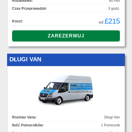
Rozładunek:
60 min
Czas Przeprowadzki
3 godz.
£215
Koszt:
od
DŁUGI VAN
Rozmiar Vana:
Długi Van
Ilość Pomocników:
1 Pomocnik