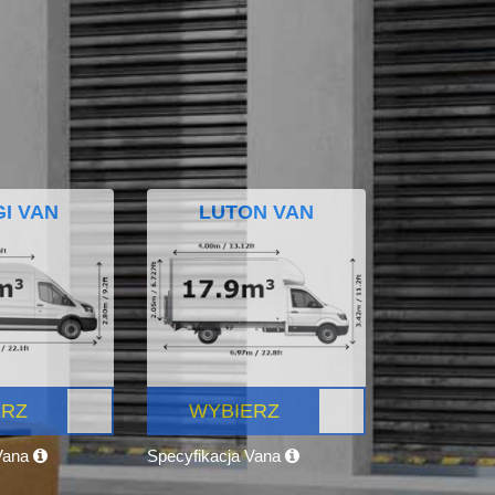
I VAN
LUTON VAN
ERZ
WYBIERZ
 Vana
Specyfikacja Vana