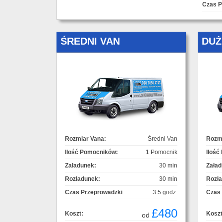
Czas P
ŚREDNI VAN
DUŻ
Rozmiar Vana:
Średni Van
Rozmi
Ilość Pomocników:
1 Pomocnik
Ilość
Załadunek:
30 min
Załad
Rozładunek:
30 min
Rozł
Czas Przeprowadzki
3.5 godz.
Czas
£480
Koszt:
Koszt
od