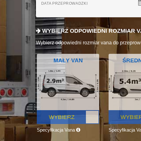
DATA PRZEPROWADZKI
WYBIERZ ODPOWIEDNI ROZMIAR 
Wybierz odpowiedni rozmiar vana do przeprow
MAŁY VAN
ŚREDN
WYBIERZ
WYBIE
Specyfikacja Vana
Specyfikacja V