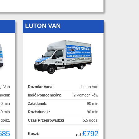
LUTON VAN
gi Van
Rozmiar Vana:
Luton Van
ocnik
Ilość Pomocników:
2 Pomocników
60 min
Załadunek:
90 min
60 min
Rozładunek:
90 min
 godz.
Czas Przeprowadzki
5.5 godz.
585
£792
Koszt:
od