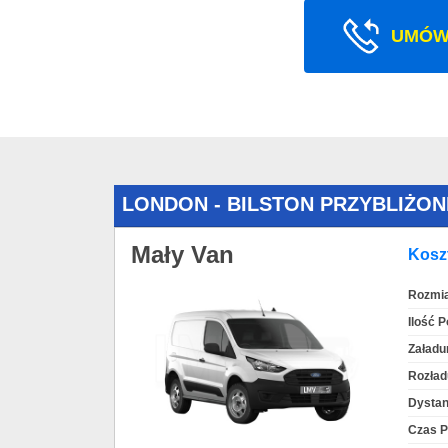
UMÓW
LONDON - BILSTON PRZYBLIŻO
Mały Van
Koszt
Rozmia
Ilość 
Załadu
Rozład
Dystan
Czas P