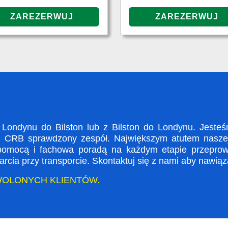
ondynu do Bilston lub z Bilston do Londynu. Jesteśm
i CRB sprawdzony zespół. Największym atutem naszej 
 pomocą i fachowa poradą na każdym etapie przeprow
rcia przy transporcie. Skontaktuj się z nami aby nawią
WOLONYCH KLIENTÓW.