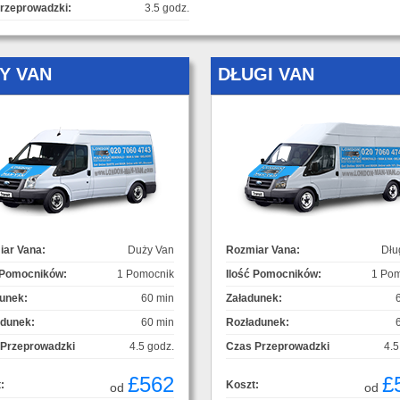
rzeprowadzki:
3.5 godz.
Y VAN
DŁUGI VAN
ar Vana:
Duży Van
Rozmiar Vana:
Dłu
 Pomocników:
1 Pomocnik
Ilość Pomocników:
1 Pom
unek:
60 min
Załadunek:
adunek:
60 min
Rozładunek:
 Przeprowadzki
4.5 godz.
Czas Przeprowadzki
4.5
£562
£
:
Koszt:
od
od