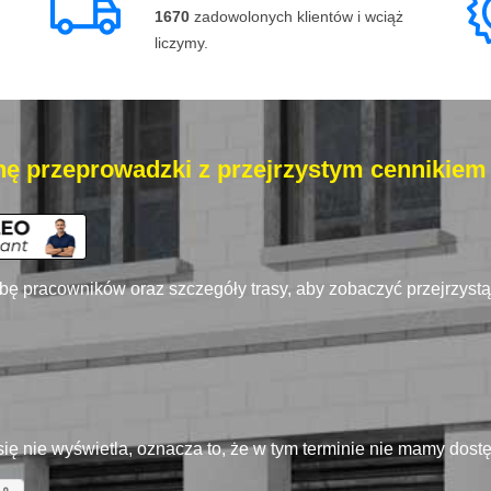
1670
zadowolonych klientów i wciąż
liczymy.
ę przeprowadzki z przejrzystym cennikiem
zbę pracowników oraz szczegóły trasy, aby zobaczyć przejrzyst
się nie wyświetla, oznacza to, że w tym terminie nie mamy dos