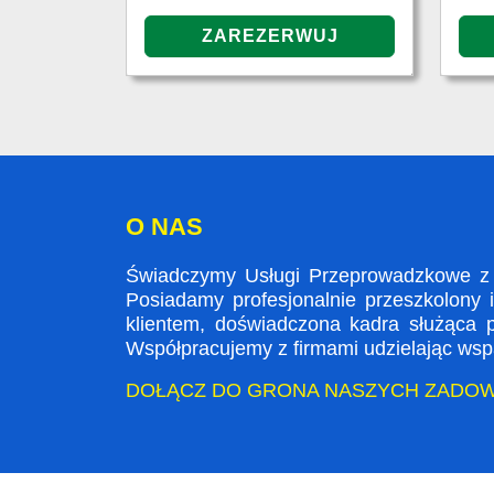
O NAS
Świadczymy Usługi Przeprowadzkowe z L
Posiadamy profesjonalnie przeszkolony 
klientem, doświadczona kadra służąca
Współpracujemy z firmami udzielając wspa
DOŁĄCZ DO GRONA NASZYCH ZADO