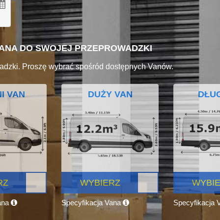
VANA DO SWOJEJ PRZEPROWADZKI
adzki. Proszę wybrać spośród dostępnych Vanów.
I VAN
DUŻY VAN
DŁUG
RZ
WYBIERZ
WYBI
ana
Specyfikacja Vana
Specyfikacja