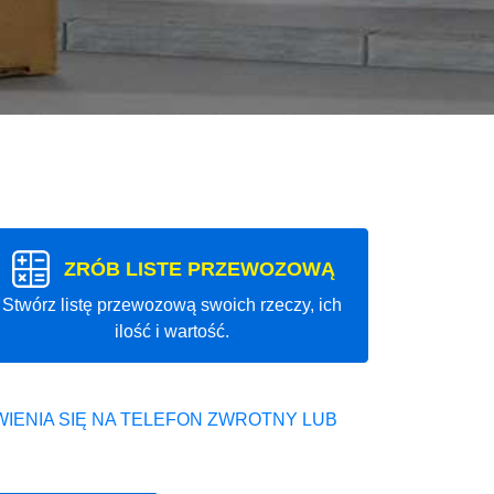
ZRÓB LISTE PRZEWOZOWĄ
Stwórz listę przewozową swoich rzeczy, ich
ilość i wartość.
IENIA SIĘ NA TELEFON ZWROTNY LUB