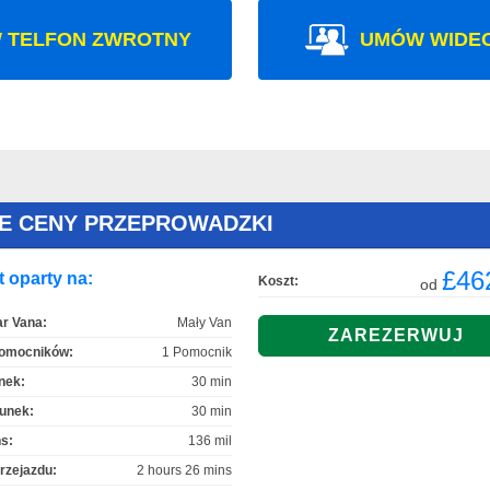
 TELFON ZWROTNY
UMÓW WIDE
NE CENY PRZEPROWADZKI
£46
 oparty na:
Koszt:
od
r Vana:
Mały Van
Pomocników:
1 Pomocnik
nek:
30 min
unek:
30 min
s:
136 mil
rzejazdu:
2 hours 26 mins