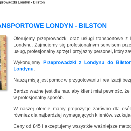
prowadzki Londyn - Bilston
ANSPORTOWE LONDYN - BILSTON
Oferujemy przeprowadzki oraz usługi transportowe z 
Londynu. Zajmujemy się profesjonalnym serwisem prz
usług, profesjonalny sprzęt i przyjazny personel, który 
Wykonujemy
Przeprowadzki z Londynu do Bilsto
Londynu
.
Naszą misją jest pomoc w przygotowaniu i realizacji be
Bardzo ważne jest dla nas, aby klient miał pewnośc, że
w profesjonalny sposób.
W naszej ofercie mamy propozycje zarówno dla osób
równiez dla najbardziej wymagających klientów, szukajac
Ceny
od £45
i akceptujemy wszystkie ważniejsze metody