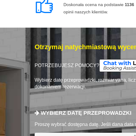
Doskonała ocena na podstawie
1136
opinii naszych klientów.
Otrzymaj natychmiastową wycen
POTRZEBUJESZ POMOCY?
Wybierz datę przeprowadzki, rozmiar vana, lic
dokonaniem rezerwacji.
WYBIERZ DATĘ PRZEPROWADZKI
Proszę wybrać dostępna datę. Jeśli dana data 