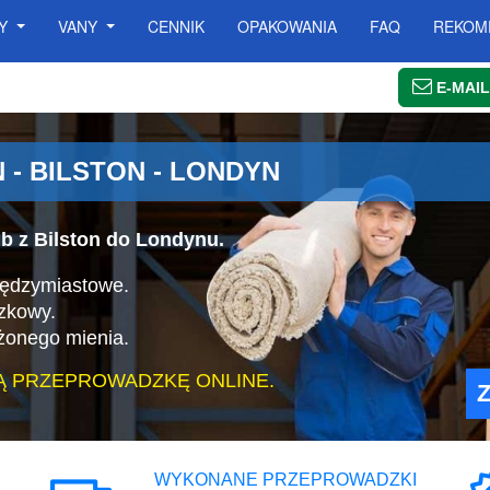
SY
VANY
CENNIK
OPAKOWANIA
FAQ
REKOM
E-MAIL
- BILSTON - LONDYN
b z Bilston do Londynu.
iędzymiastowe.
zkowy.
żonego mienia.
Ą PRZEPROWADZKĘ ONLINE.
WYKONANE PRZEPROWADZKI