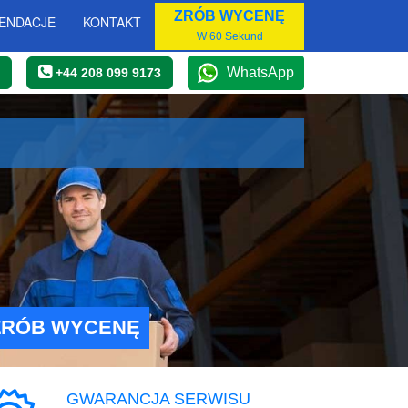
ZRÓB WYCENĘ
ENDACJE
KONTAKT
W 60 Sekund
WhatsApp
+44 208 099 9173
ZRÓB WYCENĘ
GWARANCJA SERWISU