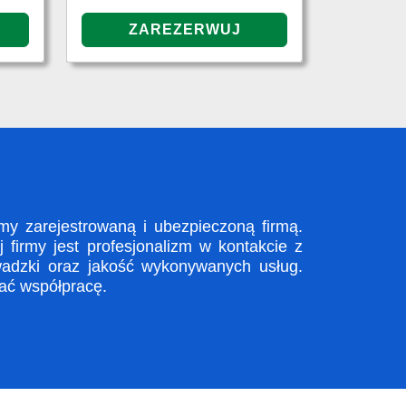
y zarejestrowaną i ubezpieczoną firmą.
firmy jest profesjonalizm w kontakcie z
adzki oraz jakość wykonywanych usług.
zać współpracę.