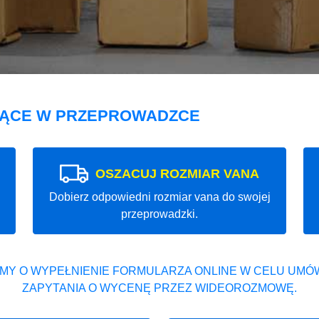
JĄCE W PRZEPROWADZCE
OSZACUJ ROZMIAR VANA
Dobierz odpowiedni rozmiar vana do swojej
przeprowadzki.
MY O WYPEŁNIENIE FORMULARZA ONLINE W CELU UMÓW
ZAPYTANIA O WYCENĘ PRZEZ WIDEOROZMOWĘ.