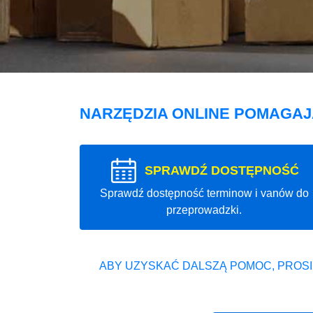
NARZĘDZIA ONLINE POMAGA
SPRAWDŹ DOSTĘPNOŚĆ
Sprawdź dostępność terminow i vanów do
przeprowadzki.
ABY UZYSKAĆ DALSZĄ POMOC, PROSI