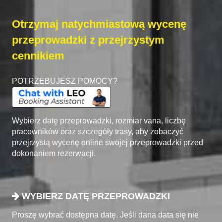
Otrzymaj natychmiastową wycenę
przeprowadzki z przejrzystym
cennikiem
POTRZEBUJESZ POMOCY?
Wybierz datę przeprowadzki, rozmiar vana, liczbę
pracowników oraz szczegóły trasy, aby zobaczyć
przejrzystą wycenę online swojej przeprowadzki przed
dokonaniem rezerwacji.
WYBIERZ DATĘ PRZEPROWADZKI
Proszę wybrać dostępna datę. Jeśli dana data się nie