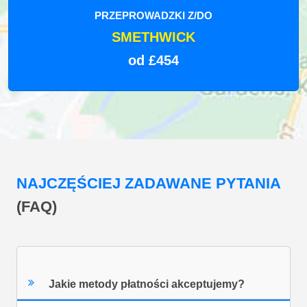
PRZEPROWADZKI Z/DO
SMETHWICK
od £454
NAJCZĘŚCIEJ ZADAWANE PYTANIA
(FAQ)
Jakie metody płatności akceptujemy?