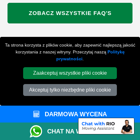
ZOBACZ WSZYSTKIE FAQ'S
WYSZUKAJ W NAJCZĘŚCIEJ ZADAWANYCH
Ta strona korzysta z plików cookie, aby zapewnić najlepszą jakość
PYTANIACH
korzystania z naszej witryny. Przeczytaj naszą
Politykę
prywatności
.
ZACZNIJ WPISYWAĆ SWOJE PYTANIE I WYBIERZ Z
Zaakceptuj wszystkie pliki cookie
PONIŻSZYCH WYNIKÓW
Akceptuj tylko niezbędne pliki cookie
DARMOWA WYCENA
PRZYGOTUJ SIĘ DO SWOJEJ
PRZEPROWADZKI
CHAT NA WHATSAPP