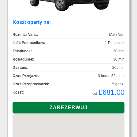
Koszt oparty na:
Rozmiar Vana:
Mały Van
Ilość Pomocników:
1 Pomocnik
Załadunek:
30 min
Rozładunek:
30 min
Dystans:
205 mil
Czas Przejazdu:
3 hours 32 mins
Czas Przeprowadzki:
5 godz.
£681.00
Koszt:
od