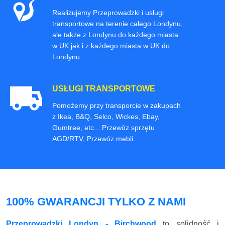
Realizujemy Przeprowadzki i usługi
transportowe na terenie całego Londynu,
ale także z Londynu do każdego miasta
w UK jak i z każdego miasta w UK do
Londynu.
USŁUGI TRANSPORTOWE
Pomożemy przy transporcie w zakupach
z Ikea, B&Q, Selco, Wickes, Ebay,
Gumtree, etc... Przewóz sprzętu
AGD/RTV, Przewóz mebli.
100% GWARANCJI TYLKO Z NAMI
Przeprowadzki Londyn - Birchwood
to solidność i