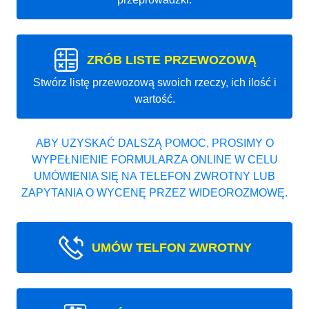
ZRÓB LISTE PRZEWOZOWĄ
Stwórz listę przewozową swoich rzeczy, ich ilość i
wartość.
ABY UZYSKAĆ DALSZĄ POMOC, PROSIMY O
WYPEŁNIENIE FORMULARZA ONLINE W CELU
UMÓWIENIA SIĘ NA TELEFON ZWROTNY LUB
ZAPYTANIA O WYCENĘ PRZEZ WIDEOROZMOWĘ.
UMÓW TELFON ZWROTNY