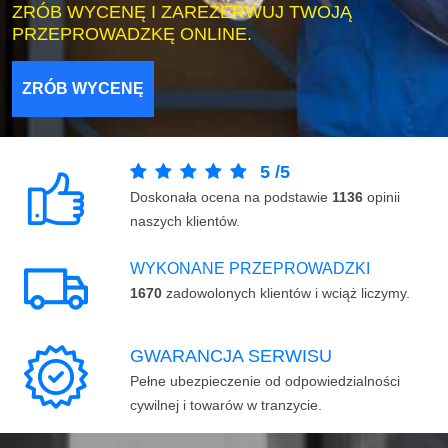
ZRÓB WYCENĘ I ZAREZERWUJ TWOJĄ
PRZEPROWADZKĘ ONLINE.
ZRÓB WYCENĘ
5
/
5
Doskonała ocena na podstawie
1136
opinii
naszych klientów.
WYKONANE PRZEPROWADZKI
1670
zadowolonych klientów i wciąż liczymy.
GWARANCJA SERWISU
Pełne ubezpieczenie od odpowiedzialności
cywilnej i towarów w tranzycie.