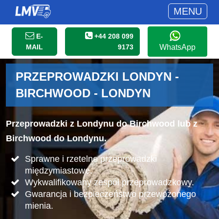
MENU
E-
+44 208 099
MAIL
9173
WhatsApp
PRZEPROWADZKI LONDYN -
BIRCHWOOD - LONDYN
Przeprowadzki z Londynu do Birchwood lub z
Birchwood do Londynu.
Sprawne i rzetelne przeprowadzki
międzymiastowe.
Wykwalifikowany zespół przeprowadzkowy.
Gwarancja i bezpieczeństwo przewożonego
mienia.