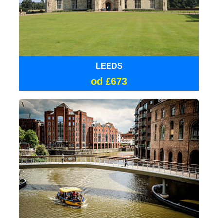
LEEDS
od £673