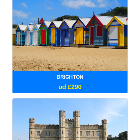
BRIGHTON
od £290