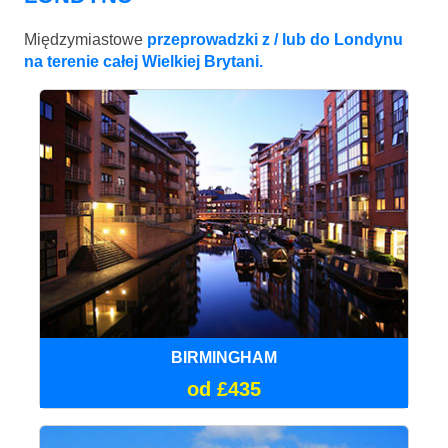
Międzymiastowe
przeprowadzki z / lub do Londynu
na terenie całej Wielkiej Brytani.
BIRMINGHAM
od £435