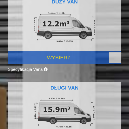
DUŻY VAN
WYBIERZ
Specyfikacja Vana
DŁUGI VAN