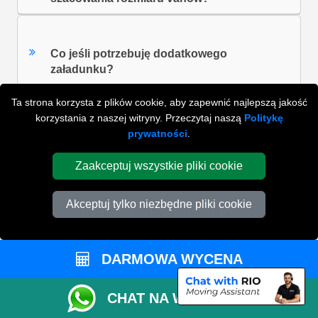
Co jeśli potrzebuję dodatkowego
załadunku?
Ta strona korzysta z plików cookie, aby zapewnić najlepszą jakość
korzystania z naszej witryny. Przeczytaj naszą
Politykę
W jaki sposób zapłacę pozostały bilans?
prywatności
.
Zaakceptuj wszystkie pliki cookie
Czy powinienem dać napiwek kierowcy?
Akceptuj tylko niezbędne pliki cookie
ZOBACZ WSZYSTKIE FAQ'S
DARMOWA WYCENA
CHAT NA WHATSAPP
WYSZUKAJ W NAJCZĘŚCIEJ ZADAWANYCH