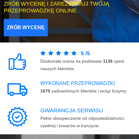
ZRÓB WYCENĘ I ZAREZERWUJ TWOJĄ
PRZEPROWADZKĘ ONLINE.
ZRÓB WYCENĘ
5
/
5
Doskonała ocena na podstawie
1136
opinii
naszych klientów.
WYKONANE PRZEPROWADZKI
1670
zadowolonych klientów i wciąż liczymy.
GWARANCJA SERWISU
Pełne ubezpieczenie od odpowiedzialności
cywilnej i towarów w tranzycie.