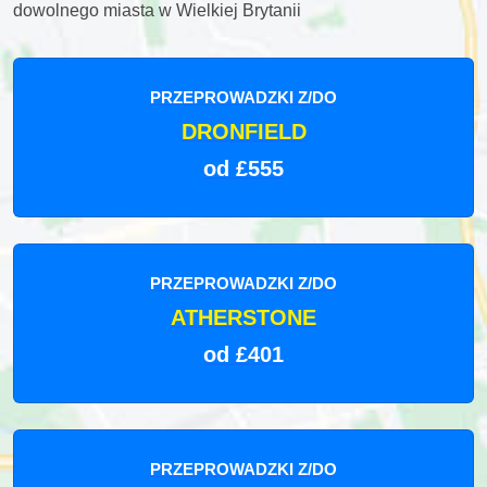
dowolnego miasta w Wielkiej Brytanii
PRZEPROWADZKI Z/DO
DRONFIELD
od £555
PRZEPROWADZKI Z/DO
ATHERSTONE
od £401
PRZEPROWADZKI Z/DO