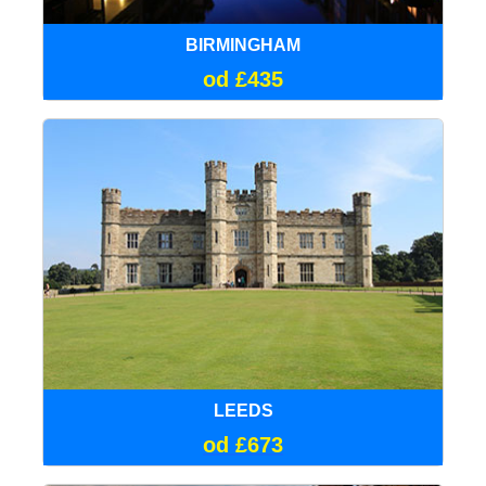
BIRMINGHAM
od £435
LEEDS
od £673