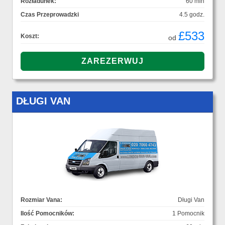
Rozładunek:
60 min
Czas Przeprowadzki
4.5 godz.
£533
Koszt:
od
DŁUGI VAN
Rozmiar Vana:
Długi Van
Ilość Pomocników:
1 Pomocnik