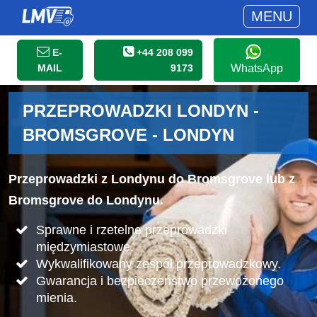
MENU
E-
+44 208 099
MAIL
9173
WhatsApp
PRZEPROWADZKI LONDYN -
BROMSGROVE - LONDYN
Przeprowadzki z Londynu do Bromsgrove lub z
Bromsgrove do Londynu.
Sprawne i rzetelne przeprowadzki
międzymiastowe.
Wykwalifikowany zespół przeprowadzkowy.
Gwarancja i bezpieczeństwo przewożonego
mienia.