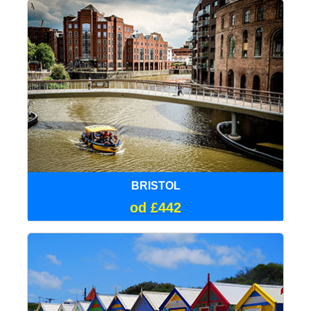
BRISTOL
od £442