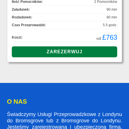
Ilość Pomocników:
2 Pomocników
Załadunek:
90 min
Rozładunek:
90 min
Czas Przeprowadzki
5.5 godz.
£763
Koszt:
od
O NAS
Świadczymy Usługi Przeprowadzkowe z Londynu
do Bromsgrove lub z Bromsgrove do Londynu.
Jesteśmy zarejestrowaną i ubezpieczoną firmą.