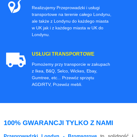
Realizujemy Przeprowadzki i usługi
transportowe na terenie całego Londynu,
ale także z Londynu do każdego miasta
w UK jak i z każdego miasta w UK do
Londynu.
USŁUGI TRANSPORTOWE
Pomożemy przy transporcie w zakupach
z Ikea, B&Q, Selco, Wickes, Ebay,
Gumtree, etc... Przewóz sprzętu
AGD/RTV, Przewóz mebli.
100% GWARANCJI TYLKO Z NAMI
Przeprowadzki Londyn - Bromsgrove
to solidność i