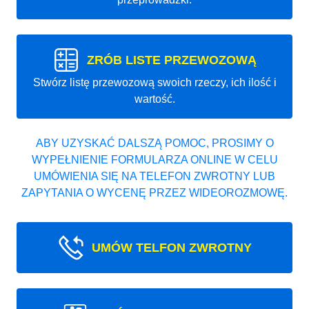
ZRÓB LISTE PRZEWOZOWĄ
Stwórz listę przewozową swoich rzeczy, ich ilość i
wartość.
ABY UZYSKAĆ DALSZĄ POMOC, PROSIMY O
WYPEŁNIENIE FORMULARZA ONLINE W CELU
UMÓWIENIA SIĘ NA TELEFON ZWROTNY LUB
ZAPYTANIA O WYCENĘ PRZEZ WIDEOROZMOWĘ.
UMÓW TELFON ZWROTNY