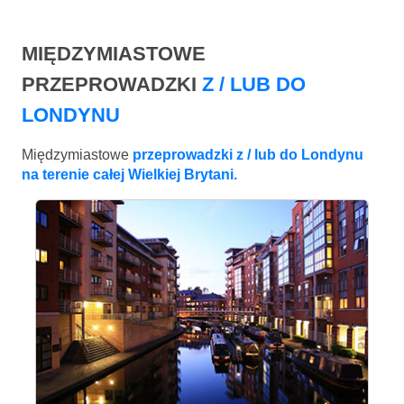
MIĘDZYMIASTOWE
PRZEPROWADZKI
Z / LUB DO
LONDYNU
Międzymiastowe
przeprowadzki z / lub do Londynu
na terenie całej Wielkiej Brytani.