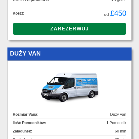
Czas Przeprowadzki
3.5 godz.
£450
Koszt:
od
DUŻY VAN
Rozmiar Vana:
Duży Van
Ilość Pomocników:
1 Pomocnik
Załadunek:
60 min