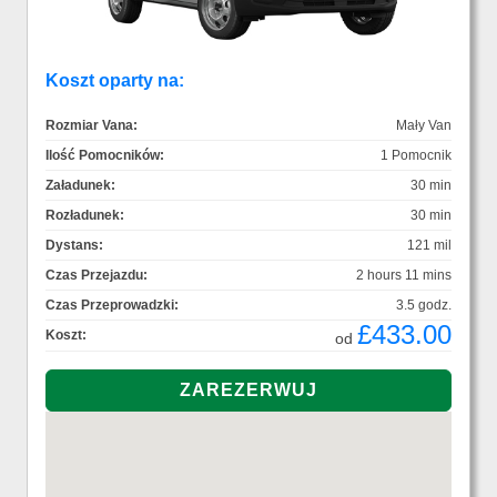
Koszt oparty na:
Rozmiar Vana:
Mały Van
Ilość Pomocników:
1 Pomocnik
Załadunek:
30 min
Rozładunek:
30 min
Dystans:
121 mil
Czas Przejazdu:
2 hours 11 mins
Czas Przeprowadzki:
3.5 godz.
£433.00
Koszt:
od