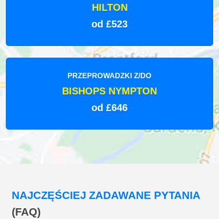
HILTON
od £523
PRZEPROWADZKI Z/DO
BISHOPS NYMPTON
od £646
NAJCZĘŚCIEJ ZADAWANE PYTANIA
(FAQ)