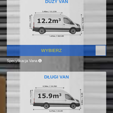
DUŻY VAN
WYBIERZ
Specyfikacja Vana
DŁUGI VAN