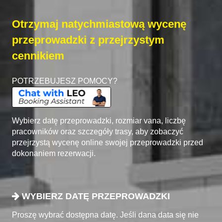
Otrzymaj natychmiastową wycenę
przeprowadzki z przejrzystym
cennikiem
POTRZEBUJESZ POMOCY?
Wybierz datę przeprowadzki, rozmiar vana, liczbę
pracowników oraz szczegóły trasy, aby zobaczyć
przejrzystą wycenę online swojej przeprowadzki przed
dokonaniem rezerwacji.
WYBIERZ DATĘ PRZEPROWADZKI
Proszę wybrać dostępna datę. Jeśli dana data się nie