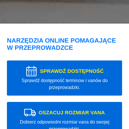
NARZĘDZIA ONLINE POMAGAJĄCE
W PRZEPROWADZCE
SPRAWDŹ DOSTĘPNOŚĆ
Sprawdź dostępność terminow i vanów do
przeprowadzki.
OSZACUJ ROZMIAR VANA
Dobierz odpowiedni rozmiar vana do swojej
przeprowadzki.