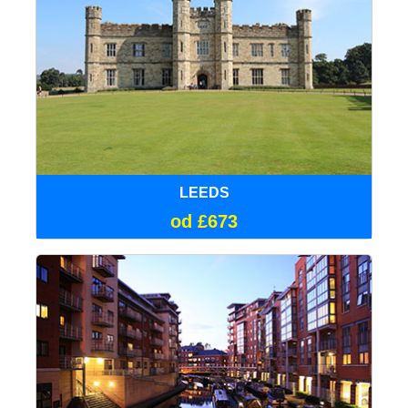
LEEDS
od £673