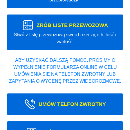
ZRÓB LISTE PRZEWOZOWĄ
Stwórz listę przewozową swoich rzeczy, ich ilość i
wartość.
ABY UZYSKAĆ DALSZĄ POMOC, PROSIMY O
WYPEŁNIENIE FORMULARZA ONLINE W CELU
UMÓWIENIA SIĘ NA TELEFON ZWROTNY LUB
ZAPYTANIA O WYCENĘ PRZEZ WIDEOROZMOWĘ.
UMÓW TELFON ZWROTNY