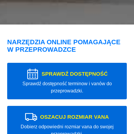
NARZĘDZIA ONLINE POMAGAJĄCE
W PRZEPROWADZCE
SPRAWDŹ DOSTĘPNOŚĆ
Sprawdź dostępność terminow i vanów do
przeprowadzki.
OSZACUJ ROZMIAR VANA
Dobierz odpowiedni rozmiar vana do swojej
przeprowadzki.