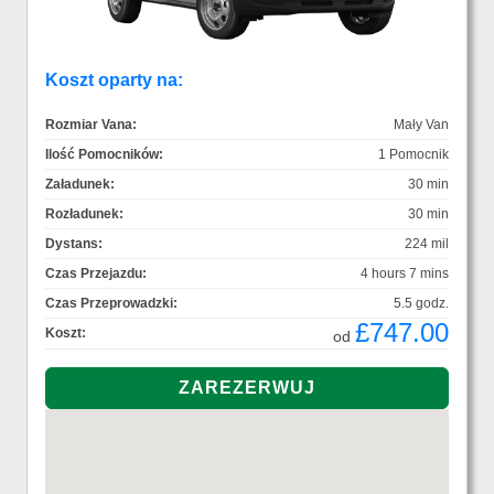
Koszt oparty na:
Rozmiar Vana:
Mały Van
Ilość Pomocników:
1 Pomocnik
Załadunek:
30 min
Rozładunek:
30 min
Dystans:
224 mil
Czas Przejazdu:
4 hours 7 mins
Czas Przeprowadzki:
5.5 godz.
£747.00
Koszt:
od