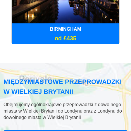
BIRMINGHAM
od £435
MIĘDZYMIASTOWE PRZEPROWADZKI
W WIELKIEJ BRYTANII
Obejmujemy ogólnokrajowe przeprowadzki z dowolnego
miasta w Wielkiej Brytanii do Londynu oraz z Londynu do
dowolnego miasta w Wielkiej Brytanii