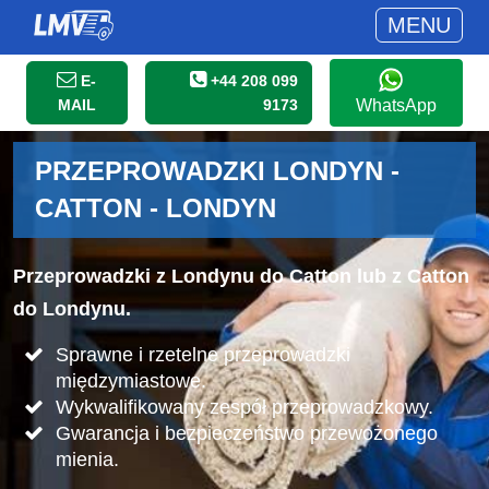
MENU
E-
+44 208 099
MAIL
9173
WhatsApp
PRZEPROWADZKI LONDYN -
CATTON - LONDYN
Przeprowadzki z Londynu do Catton lub z Catton
do Londynu.
Sprawne i rzetelne przeprowadzki
międzymiastowe.
Wykwalifikowany zespół przeprowadzkowy.
Gwarancja i bezpieczeństwo przewożonego
mienia.