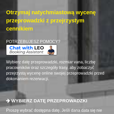
Otrzymaj natychmiastową wycenę
przeprowadzki z przejrzystym
cennikiem
POTRZEBUJESZ POMOCY?
Wybierz datę przeprowadzki, rozmiar vana, liczbę
pracowników oraz szczegóły trasy, aby zobaczyć
przejrzystą wycenę online swojej przeprowadzki przed
dokonaniem rezerwacji.
WYBIERZ DATĘ PRZEPROWADZKI
Proszę wybrać dostępna datę. Jeśli dana data się nie