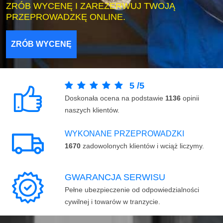
ZRÓB WYCENĘ I ZAREZERWUJ TWOJĄ
PRZEPROWADZKĘ ONLINE.
ZRÓB WYCENĘ
5
/
5
Doskonała ocena na podstawie
1136
opinii
naszych klientów.
WYKONANE PRZEPROWADZKI
1670
zadowolonych klientów i wciąż liczymy.
GWARANCJA SERWISU
Pełne ubezpieczenie od odpowiedzialności
cywilnej i towarów w tranzycie.