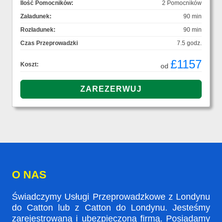
Ilość Pomocników:
2 Pomocników
Załadunek:
90 min
Rozładunek:
90 min
Czas Przeprowadzki
7.5 godz.
£1157
Koszt:
od
O NAS
Świadczymy Usługi Przeprowadzkowe z Londynu
do Catton lub z Catton do Londynu. Jesteśmy
zarejestrowaną i ubezpieczoną firmą. Posiadamy