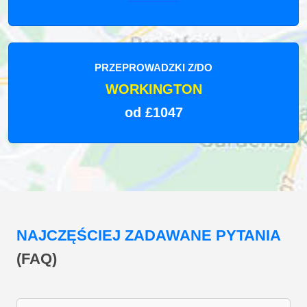
PRZEPROWADZKI Z/DO
WORKINGTON
od £1047
NAJCZĘŚCIEJ ZADAWANE PYTANIA
(FAQ)