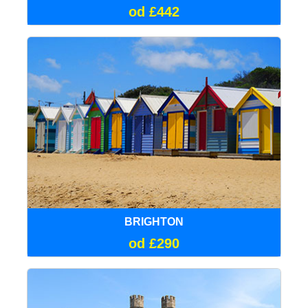
od £442
BRIGHTON
od £290