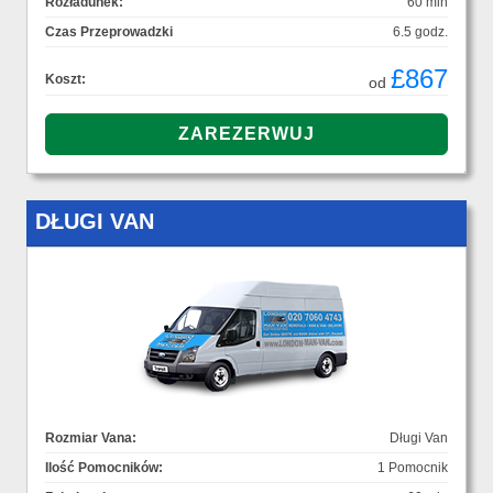
Rozładunek:
60 min
Czas Przeprowadzki
6.5 godz.
£867
Koszt:
od
DŁUGI VAN
Rozmiar Vana:
Długi Van
Ilość Pomocników:
1 Pomocnik