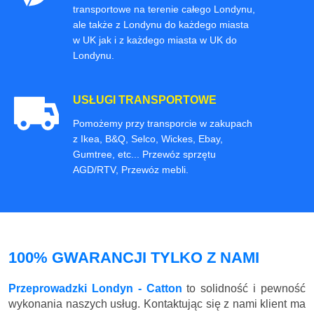
transportowe na terenie całego Londynu,
ale także z Londynu do każdego miasta
w UK jak i z każdego miasta w UK do
Londynu.
USŁUGI TRANSPORTOWE
Pomożemy przy transporcie w zakupach
z Ikea, B&Q, Selco, Wickes, Ebay,
Gumtree, etc... Przewóz sprzętu
AGD/RTV, Przewóz mebli.
100% GWARANCJI TYLKO Z NAMI
Przeprowadzki Londyn - Catton
to solidność i pewność
wykonania naszych usług. Kontaktując się z nami klient ma