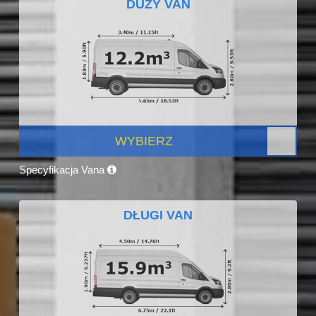
DUŻY VAN
WYBIERZ
Specyfikacja Vana
DŁUGI VAN