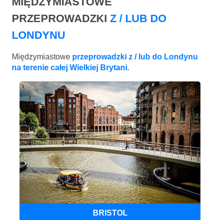
MIĘDZYMIASTOWE
PRZEPROWADZKI
Z / LUB DO
LONDYNU
Międzymiastowe
przeprowadzki z / lub do Londynu
na terenie całej Wielkiej Brytani.
BRISTOL