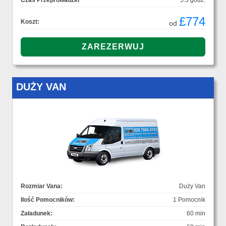
Czas Przeprowadzki
5.5 godz.
£774
Koszt:
od
DUŻY VAN
Rozmiar Vana:
Duży Van
Ilość Pomocników:
1 Pomocnik
Załadunek:
60 min