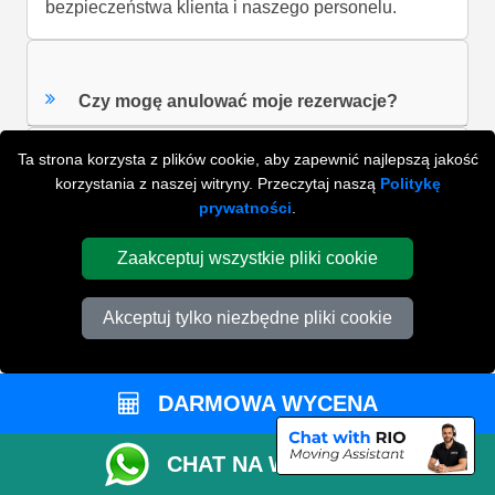
bezpieczeństwa klienta i naszego personelu.
Czy mogę anulować moje rezerwacje?
Ta strona korzysta z plików cookie, aby zapewnić najlepszą jakość
korzystania z naszej witryny. Przeczytaj naszą
Politykę
Co nie jest wliczone w cenę?
prywatności
.
Zaakceptuj wszystkie pliki cookie
Czy muszę zorganizować miejsce
parkowania?
Akceptuj tylko niezbędne pliki cookie
Czy muszę zabezpieczyć swoje rzeczy?
DARMOWA WYCENA
CHAT NA WHATSAPP
ZOBACZ WSZYSTKIE FAQ'S