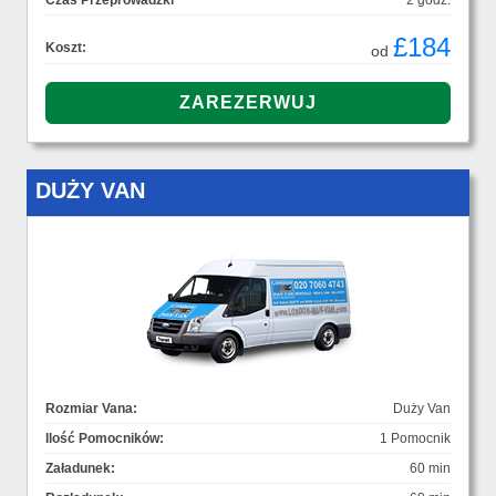
Czas Przeprowadzki
2 godz.
£184
Koszt:
od
DUŻY VAN
Rozmiar Vana:
Duży Van
Ilość Pomocników:
1 Pomocnik
Załadunek:
60 min