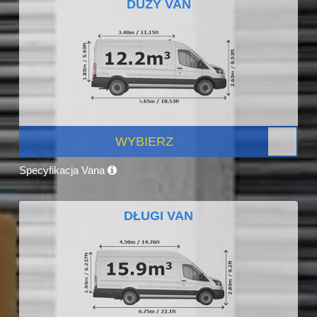
DUŻY VAN
WYBIERZ
Specyfikacja Vana
DŁUGI VAN