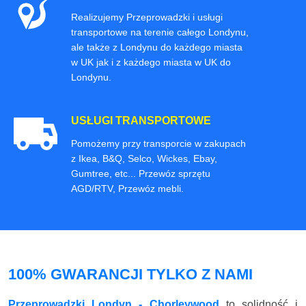
Realizujemy Przeprowadzki i usługi
transportowe na terenie całego Londynu,
ale także z Londynu do każdego miasta
w UK jak i z każdego miasta w UK do
Londynu.
USŁUGI TRANSPORTOWE
Pomożemy przy transporcie w zakupach
z Ikea, B&Q, Selco, Wickes, Ebay,
Gumtree, etc... Przewóz sprzętu
AGD/RTV, Przewóz mebli.
100% GWARANCJI TYLKO Z NAMI
Przeprowadzki Londyn - Chorleywood
to solidność i