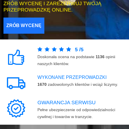
ZRÓB WYCENĘ I ZAREZERWUJ TWOJĄ
PRZEPROWADZKĘ ONLINE.
ZRÓB WYCENĘ
5
/
5
Doskonała ocena na podstawie
1136
opinii
naszych klientów.
WYKONANE PRZEPROWADZKI
1670
zadowolonych klientów i wciąż liczymy.
GWARANCJA SERWISU
Pełne ubezpieczenie od odpowiedzialności
cywilnej i towarów w tranzycie.