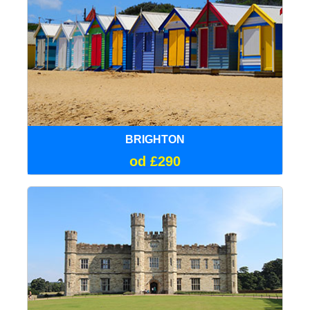
BRIGHTON
od £290