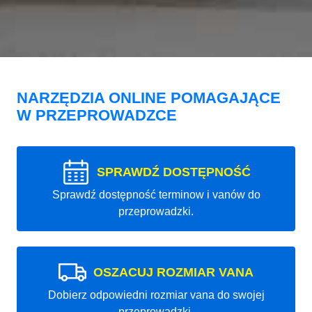
NARZĘDZIA ONLINE POMAGAJĄCE
W PRZEPROWADZCE
SPRAWDŹ DOSTĘPNOŚĆ
Sprawdź dostępność terminow i vanów do
przeprowadzki.
OSZACUJ ROZMIAR VANA
Dobierz odpowiedni rozmiar vana do swojej
przeprowadzki.