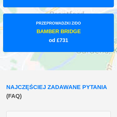
PRZEPROWADZKI Z/DO
BAMBER BRIDGE
od £731
NAJCZĘŚCIEJ ZADAWANE PYTANIA
(FAQ)