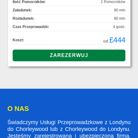
Ilość Pomocników:
2 Pomocników
Załadunek:
90 min
Rozładunek:
90 min
Czas Przeprowadzki
4 godz.
£444
Koszt:
od
O NAS
Świadczymy Usługi Przeprowadzkowe z Londynu
do Chorleywood lub z Chorleywood do Londynu.
Jesteśmy zarejestrowaną i ubezpieczoną firmą.