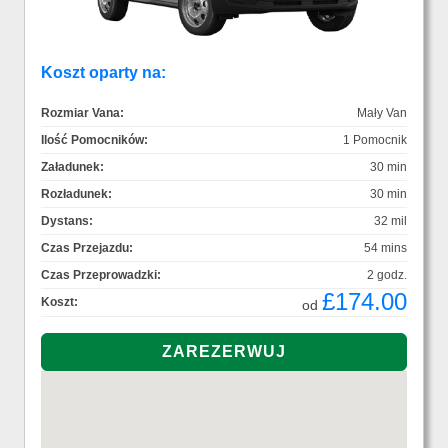
Koszt oparty na:
Rozmiar Vana:
Mały Van
Ilość Pomocników:
1 Pomocnik
Załadunek:
30 min
Rozładunek:
30 min
Dystans:
32 mil
Czas Przejazdu:
54 mins
Czas Przeprowadzki:
2 godz.
£174.00
Koszt:
od