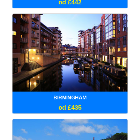
od £442
BIRMINGHAM
od £435