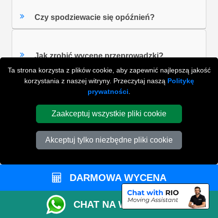
Czy spodziewacie się opóźnień?
Jak zrobić wycenę przeprowadzki?
Ta strona korzysta z plików cookie, aby zapewnić najlepszą jakość
korzystania z naszej witryny. Przeczytaj naszą
Politykę
prywatności
.
Czy powinienem dać napiwek kierowcy?
Zaakceptuj wszystkie pliki cookie
ZOBACZ WSZYSTKIE FAQ'S
Akceptuj tylko niezbędne pliki cookie
WYSZUKAJ W NAJCZĘŚCIEJ ZADAWANYCH
DARMOWA WYCENA
PYTANIACH
CHAT NA WHATSAPP