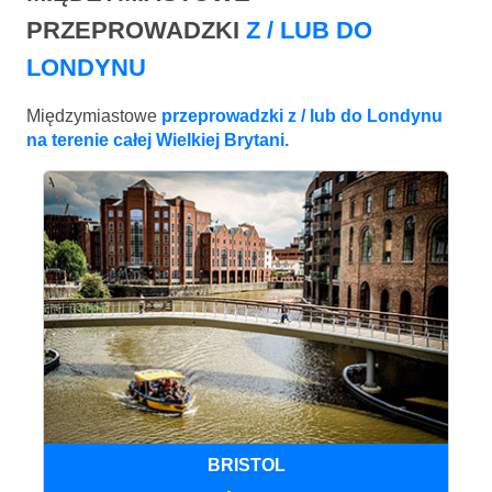
PRZEPROWADZKI
Z / LUB DO
LONDYNU
Międzymiastowe
przeprowadzki z / lub do Londynu
na terenie całej Wielkiej Brytani.
BRISTOL