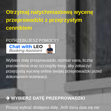
Otrzymaj natychmiastową wycenę
przeprowadzki z przejrzystym
cennikiem
POTRZEBUJESZ POMOCY?
Wybierz datę przeprowadzki, rozmiar vana, liczbę
pracowników oraz szczegóły trasy, aby zobaczyć
przejrzystą wycenę online swojej przeprowadzki przed
dokonaniem rezerwacji.
WYBIERZ DATĘ PRZEPROWADZKI
Proszę wybrać dostępna datę. Jeśli dana data się nie