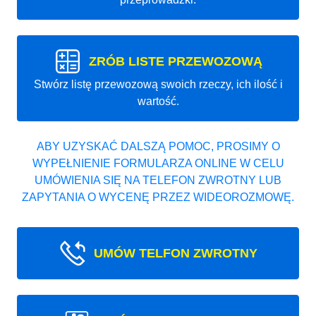
ZRÓB LISTE PRZEWOZOWĄ
Stwórz listę przewozową swoich rzeczy, ich ilość i
wartość.
ABY UZYSKAĆ DALSZĄ POMOC, PROSIMY O
WYPEŁNIENIE FORMULARZA ONLINE W CELU
UMÓWIENIA SIĘ NA TELEFON ZWROTNY LUB
ZAPYTANIA O WYCENĘ PRZEZ WIDEOROZMOWĘ.
UMÓW TELFON ZWROTNY