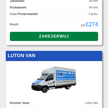
Załadunek:
60 min
Rozładunek:
60 min
Czas Przeprowadzki
3 godz.
£274
Koszt:
od
LUTON VAN
Rozmiar Vana:
Luton Van