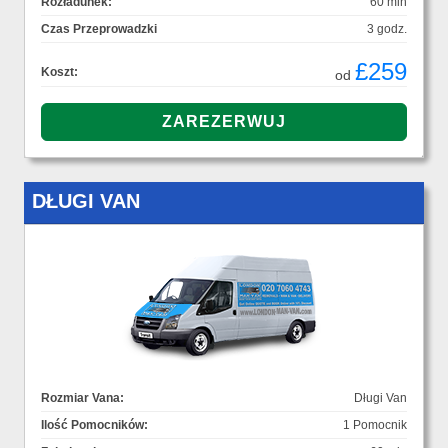
Rozładunek:
60 min
Czas Przeprowadzki
3 godz.
£259
Koszt:
od
DŁUGI VAN
Rozmiar Vana:
Długi Van
Ilość Pomocników:
1 Pomocnik