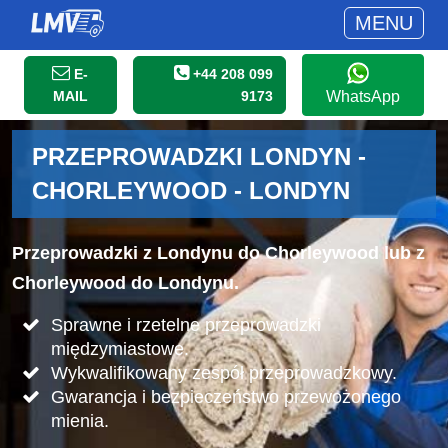
MENU
E-
+44 208 099
MAIL
9173
WhatsApp
PRZEPROWADZKI LONDYN -
CHORLEYWOOD - LONDYN
Przeprowadzki z Londynu do Chorleywood lub z
Chorleywood do Londynu.
Sprawne i rzetelne przeprowadzki
międzymiastowe.
Wykwalifikowany zespół przeprowadzkowy.
Gwarancja i bezpieczeństwo przewożonego
mienia.