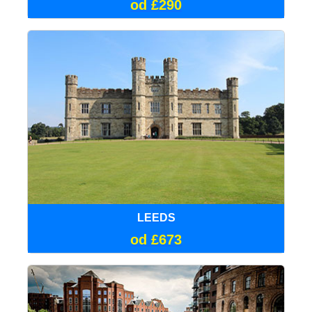
od £290
LEEDS
od £673