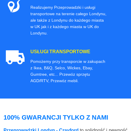
Realizujemy Przeprowadzki i usługi
transportowe na terenie całego Londynu,
ale także z Londynu do każdego miasta
w UK jak i z każdego miasta w UK do
Londynu.
USŁUGI TRANSPORTOWE
Pomożemy przy transporcie w zakupach
z Ikea, B&Q, Selco, Wickes, Ebay,
Gumtree, etc... Przewóz sprzętu
AGD/RTV, Przewóz mebli.
100% GWARANCJI TYLKO Z NAMI
Przeprowadzki Londyn - Crayford
to solidność i pewność