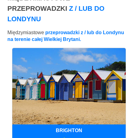
PRZEPROWADZKI
Z / LUB DO
LONDYNU
Międzymiastowe
przeprowadzki z / lub do Londynu
na terenie całej Wielkiej Brytani.
BRIGHTON