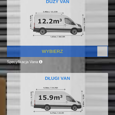
DUŻY VAN
WYBIERZ
Specyfikacja Vana
DŁUGI VAN