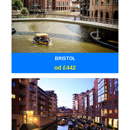
BRISTOL
od £442