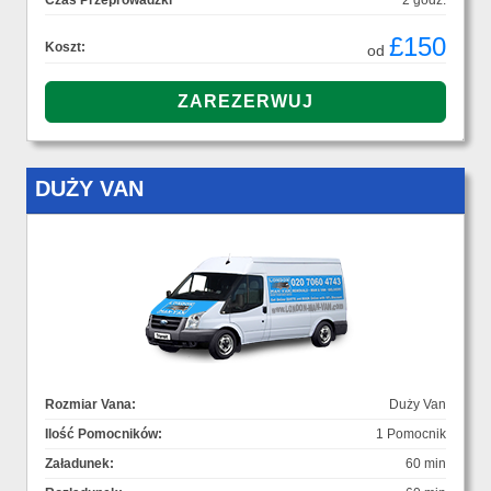
Czas Przeprowadzki
2 godz.
£150
Koszt:
od
DUŻY VAN
Rozmiar Vana:
Duży Van
Ilość Pomocników:
1 Pomocnik
Załadunek:
60 min