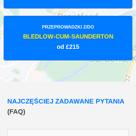
PRZEPROWADZKI Z/DO
BLEDLOW-CUM-SAUNDERTON
od £215
NAJCZĘŚCIEJ ZADAWANE PYTANIA
(FAQ)