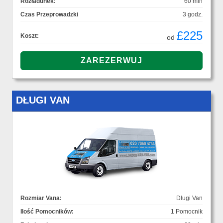
Rozładunek:
60 min
Czas Przeprowadzki
3 godz.
£225
Koszt:
od
DŁUGI VAN
Rozmiar Vana:
Długi Van
Ilość Pomocników:
1 Pomocnik