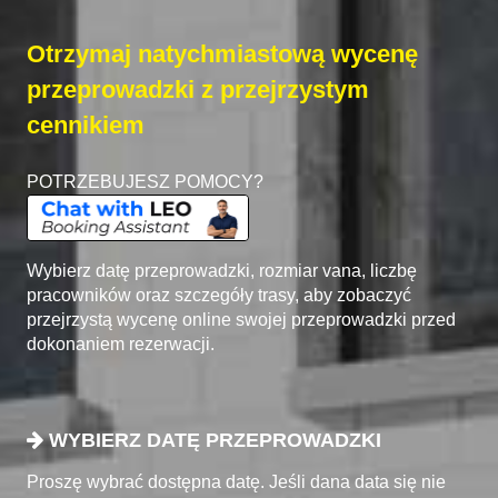
Otrzymaj natychmiastową wycenę
przeprowadzki z przejrzystym
cennikiem
POTRZEBUJESZ POMOCY?
Wybierz datę przeprowadzki, rozmiar vana, liczbę
pracowników oraz szczegóły trasy, aby zobaczyć
przejrzystą wycenę online swojej przeprowadzki przed
dokonaniem rezerwacji.
WYBIERZ DATĘ PRZEPROWADZKI
Proszę wybrać dostępna datę. Jeśli dana data się nie