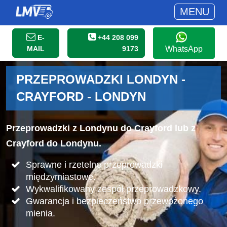
MENU
E-
+44 208 099
MAIL
9173
WhatsApp
PRZEPROWADZKI LONDYN -
CRAYFORD - LONDYN
Przeprowadzki z Londynu do Crayford lub z
Crayford do Londynu.
Sprawne i rzetelne przeprowadzki
międzymiastowe.
Wykwalifikowany zespół przeprowadzkowy.
Gwarancja i bezpieczeństwo przewożonego
mienia.