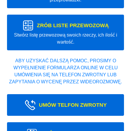
ZRÓB LISTE PRZEWOZOWĄ
Stwórz listę przewozową swoich rzeczy, ich ilość i
wartość.
ABY UZYSKAĆ DALSZĄ POMOC, PROSIMY O
WYPEŁNIENIE FORMULARZA ONLINE W CELU
UMÓWIENIA SIĘ NA TELEFON ZWROTNY LUB
ZAPYTANIA O WYCENĘ PRZEZ WIDEOROZMOWĘ.
UMÓW TELFON ZWROTNY