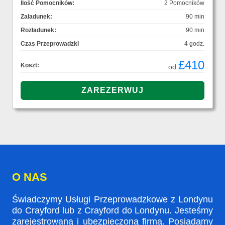
Ilość Pomocników:
2 Pomocników
Załadunek:
90 min
Rozładunek:
90 min
Czas Przeprowadzki
4 godz.
£410
Koszt:
od
O NAS
Świadczymy Usługi Przeprowadzkowe z Londynu
do Crayford lub z Crayford do Londynu. Jesteśmy
zarejestrowaną i ubezpieczoną firmą. Posiadamy