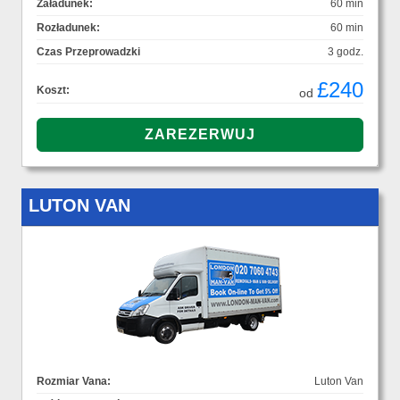
Załadunek:
60 min
Rozładunek:
60 min
Czas Przeprowadzki
3 godz.
£240
Koszt:
od
LUTON VAN
Rozmiar Vana:
Luton Van