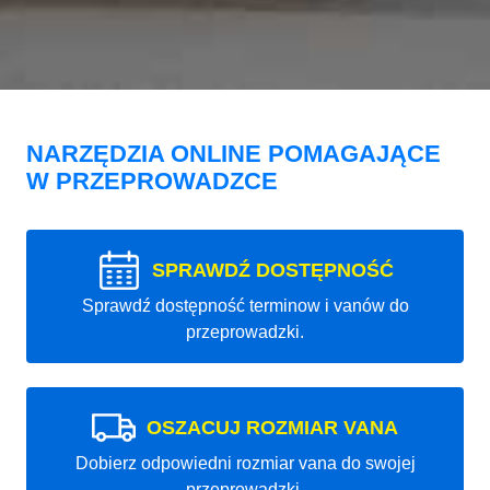
NARZĘDZIA ONLINE POMAGAJĄCE
W PRZEPROWADZCE
SPRAWDŹ DOSTĘPNOŚĆ
Sprawdź dostępność terminow i vanów do
przeprowadzki.
OSZACUJ ROZMIAR VANA
Dobierz odpowiedni rozmiar vana do swojej
przeprowadzki.