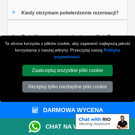
Kiedy otrzymam potwierdzenie rezerwacji?
Co jeśli czas pakowania się przedłuży?
Ta strona korzysta z plików cookie, aby zapewnić najlepszą jakość
korzystania z naszej witryny. Przeczytaj naszą
Politykę
prywatności
.
ZOBACZ WSZYSTKIE FAQ'S
Zaakceptuj wszystkie pliki cookie
Akceptuj tylko niezbędne pliki cookie
WYSZUKAJ W NAJCZĘŚCIEJ ZADAWANYCH
PYTANIACH
DARMOWA WYCENA
ZACZNIJ WPISYWAĆ SWOJE PYTANIE I WYBIERZ Z
PONIŻSZYCH WYNIKÓW
CHAT NA WHATSAPP