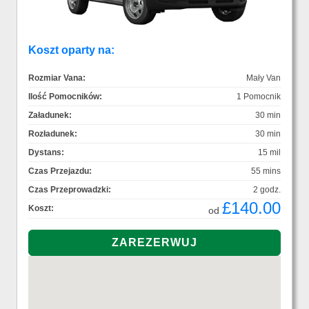
Koszt oparty na:
Rozmiar Vana:
Mały Van
Ilość Pomocników:
1 Pomocnik
Załadunek:
30 min
Rozładunek:
30 min
Dystans:
15 mil
Czas Przejazdu:
55 mins
Czas Przeprowadzki:
2 godz.
£140.00
Koszt:
od