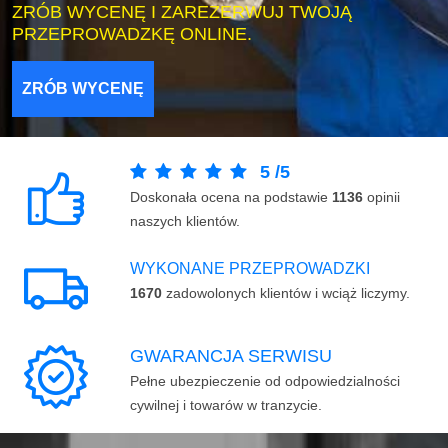
ZRÓB WYCENĘ I ZAREZERWUJ TWOJĄ
PRZEPROWADZKĘ ONLINE.
ZRÓB WYCENĘ
5
/
5
Doskonała ocena na podstawie
1136
opinii
naszych klientów.
WYKONANE PRZEPROWADZKI
1670
zadowolonych klientów i wciąż liczymy.
GWARANCJA SERWISU
Pełne ubezpieczenie od odpowiedzialności
cywilnej i towarów w tranzycie.