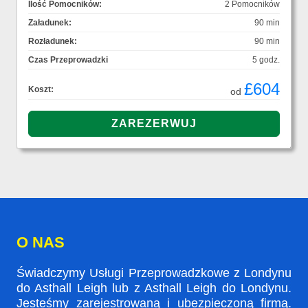
Ilość Pomocników:
2 Pomocników
Załadunek:
90 min
Rozładunek:
90 min
Czas Przeprowadzki
5 godz.
£604
Koszt:
od
O NAS
Świadczymy Usługi Przeprowadzkowe z Londynu
do Asthall Leigh lub z Asthall Leigh do Londynu.
Jesteśmy zarejestrowaną i ubezpieczoną firmą.