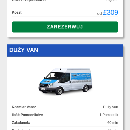
Czas Przeprowadzki
3 godz.
£309
Koszt:
od
DUŻY VAN
Rozmiar Vana:
Duży Van
Ilość Pomocników:
1 Pomocnik
Załadunek:
60 min