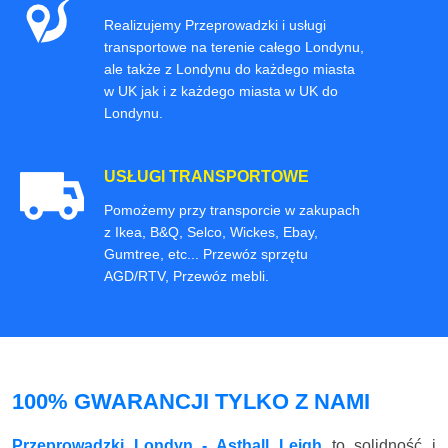
Realizujemy Przeprowadzki i usługi
transportowe na terenie całego Londynu,
ale także z Londynu do każdego miasta
w UK jak i z każdego miasta w UK do
Londynu.
USŁUGI TRANSPORTOWE
Pomożemy przy transporcie w zakupach
z Ikea, B&Q, Selco, Wickes, Ebay,
Gumtree, etc... Przewóz sprzętu
AGD/RTV, Przewóz mebli.
100% GWARANCJI TYLKO Z NAMI
Przeprowadzki Londyn - Asthall Leigh
to solidność i