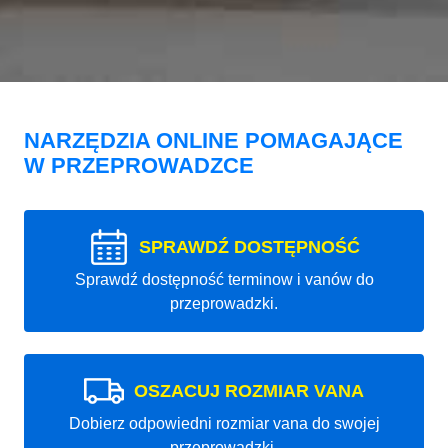
NARZĘDZIA ONLINE POMAGAJĄCE
W PRZEPROWADZCE
SPRAWDŹ DOSTĘPNOŚĆ
Sprawdź dostępność terminow i vanów do
przeprowadzki.
OSZACUJ ROZMIAR VANA
Dobierz odpowiedni rozmiar vana do swojej
przeprowadzki.