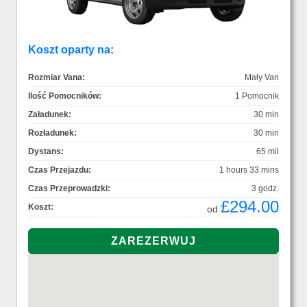
Koszt oparty na:
Rozmiar Vana:
Mały Van
Ilość Pomocników:
1 Pomocnik
Załadunek:
30 min
Rozładunek:
30 min
Dystans:
65 mil
Czas Przejazdu:
1 hours 33 mins
Czas Przeprowadzki:
3 godz.
£294.00
Koszt:
od