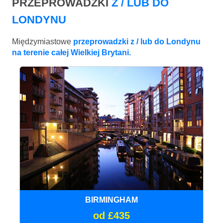
PRZEPROWADZKI
Z / LUB DO
LONDYNU
Międzymiastowe
przeprowadzki z / lub do Londynu
na terenie całej Wielkiej Brytani.
BIRMINGHAM
od £435