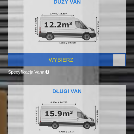
DUŻY VAN
WYBIERZ
Specyfikacja Vana
DŁUGI VAN