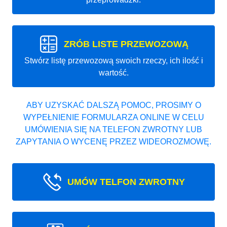
ZRÓB LISTE PRZEWOZOWĄ
Stwórz listę przewozową swoich rzeczy, ich ilość i
wartość.
ABY UZYSKAĆ DALSZĄ POMOC, PROSIMY O
WYPEŁNIENIE FORMULARZA ONLINE W CELU
UMÓWIENIA SIĘ NA TELEFON ZWROTNY LUB
ZAPYTANIA O WYCENĘ PRZEZ WIDEOROZMOWĘ.
UMÓW TELFON ZWROTNY