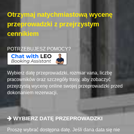
Otrzymaj natychmiastową wycenę
przeprowadzki z przejrzystym
cennikiem
POTRZEBUJESZ POMOCY?
Wybierz datę przeprowadzki, rozmiar vana, liczbę
pracowników oraz szczegóły trasy, aby zobaczyć
przejrzystą wycenę online swojej przeprowadzki przed
dokonaniem rezerwacji.
WYBIERZ DATĘ PRZEPROWADZKI
Proszę wybrać dostępna datę. Jeśli dana data się nie