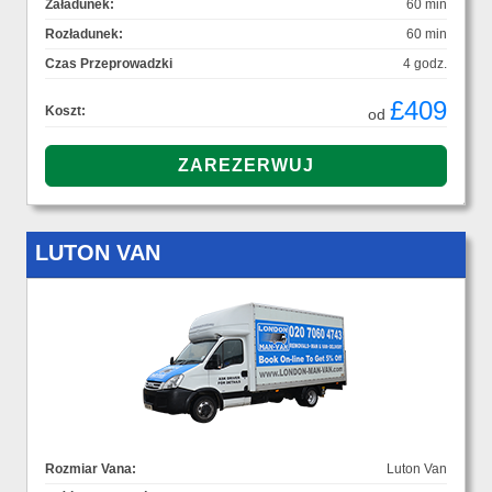
Załadunek:
60 min
Rozładunek:
60 min
Czas Przeprowadzki
4 godz.
£409
Koszt:
od
LUTON VAN
Rozmiar Vana:
Luton Van