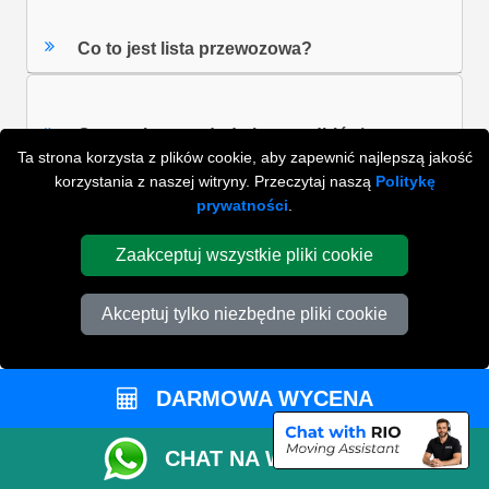
Co to jest lista przewozowa?
Czy zapłacę za dodatkowy odbiór /
Ta strona korzysta z plików cookie, aby zapewnić najlepszą jakość
dostawę?
korzystania z naszej witryny. Przeczytaj naszą
Politykę
prywatności
.
ZOBACZ WSZYSTKIE FAQ'S
Zaakceptuj wszystkie pliki cookie
Akceptuj tylko niezbędne pliki cookie
WYSZUKAJ W NAJCZĘŚCIEJ ZADAWANYCH
PYTANIACH
DARMOWA WYCENA
ZACZNIJ WPISYWAĆ SWOJE PYTANIE I WYBIERZ Z
CHAT NA WHATSAPP
PONIŻSZYCH WYNIKÓW