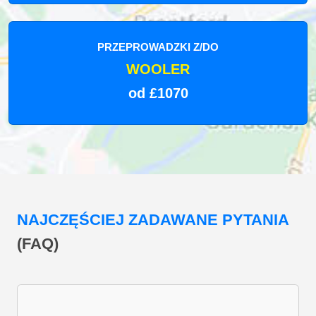
PRZEPROWADZKI Z/DO
WOOLER
od £1070
NAJCZĘŚCIEJ ZADAWANE PYTANIA
(FAQ)