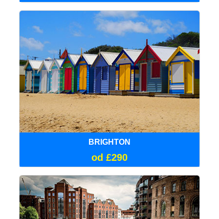
BRIGHTON
od £290