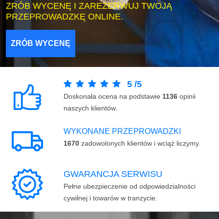
ZRÓB WYCENĘ I ZAREZERWUJ TWOJĄ
PRZEPROWADZKĘ ONLINE.
ZRÓB WYCENĘ
5
/
5
Doskonała ocena na podstawie
1136
opinii
naszych klientów.
WYKONANE PRZEPROWADZKI
1670
zadowolonych klientów i wciąż liczymy.
GWARANCJA SERWISU
Pełne ubezpieczenie od odpowiedzialności
cywilnej i towarów w tranzycie.