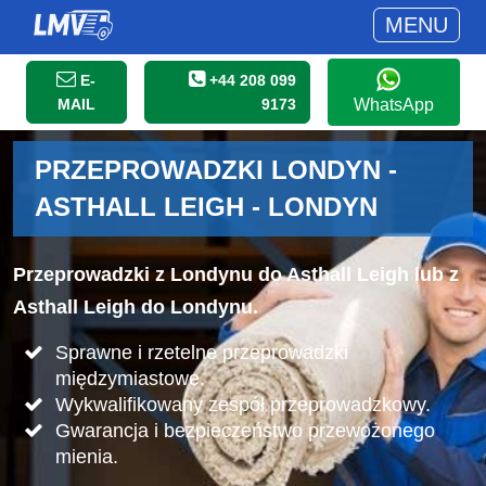
MENU
E-
+44 208 099
MAIL
9173
WhatsApp
PRZEPROWADZKI LONDYN -
ASTHALL LEIGH - LONDYN
Przeprowadzki z Londynu do Asthall Leigh lub z
Asthall Leigh do Londynu.
Sprawne i rzetelne przeprowadzki
międzymiastowe.
Wykwalifikowany zespół przeprowadzkowy.
Gwarancja i bezpieczeństwo przewożonego
mienia.