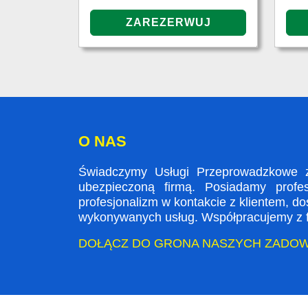
O NAS
Świadczymy Usługi Przeprowadzkowe z
ubezpieczoną firmą. Posiadamy profe
profesjonalizm w kontakcie z klientem, 
wykonywanych usług. Współpracujemy z fi
DOŁĄCZ DO GRONA NASZYCH ZADO