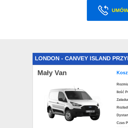
UMÓW
LONDON - CANVEY ISLAND PRZ
Mały Van
Koszt
Rozmia
Ilość 
Załadu
Rozład
Dystan
Czas P