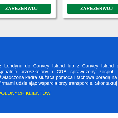
 Londynu do Canvey Island lub z Canvey Island d
sjonalnie przeszkolony i CRB sprawdzony zespół. 
doświadczona kadra służąca pomocą i fachowa poradą na
rmami udzielając wsparcia przy transporcie. Skontaktuj
WOLONYCH KLIENTÓW.