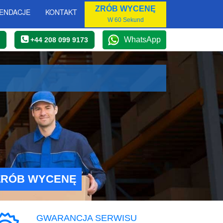
ZRÓB WYCENĘ
ENDACJE
KONTAKT
W 60 Sekund
WhatsApp
+44 208 099 9173
ZRÓB WYCENĘ
GWARANCJA SERWISU