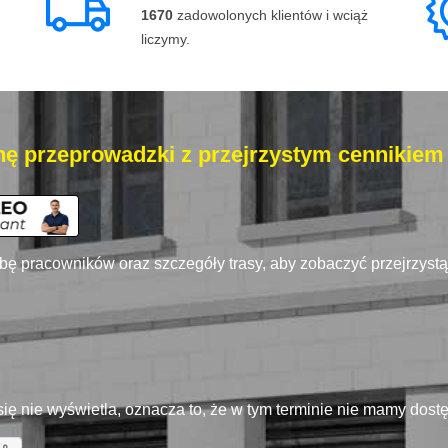
1670
zadowolonych klientów i wciąż
liczymy.
ę przeprowadzki z przejrzystym cennikiem
zbę pracowników oraz szczegóły trasy, aby zobaczyć przejrzyst
się nie wyświetla, oznacza to, że w tym terminie nie mamy dos