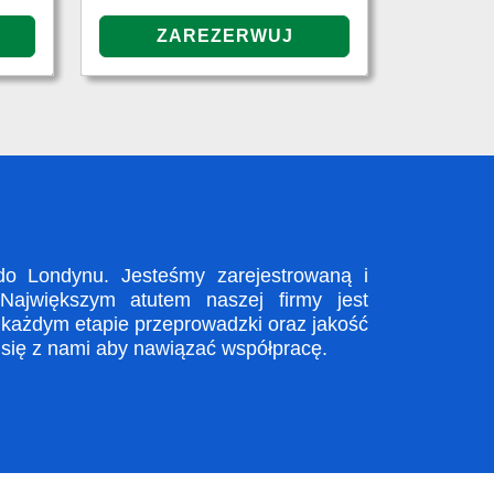
o Londynu. Jesteśmy zarejestrowaną i
Największym atutem naszej firmy jest
 każdym etapie przeprowadzki oraz jakość
 się z nami aby nawiązać współpracę.