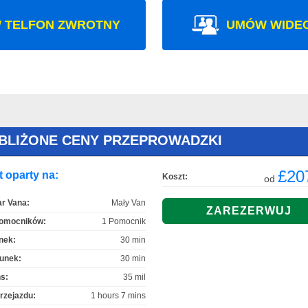
 TELFON ZWROTNY
UMÓW WIDE
YBLIŻONE CENY PRZEPROWADZKI
£20
 oparty na:
Koszt:
od
r Vana:
Mały Van
Pomocników:
1 Pomocnik
nek:
30 min
unek:
30 min
s:
35 mil
rzejazdu:
1 hours 7 mins