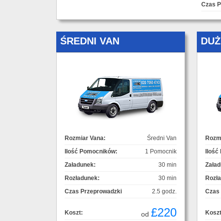
Czas P
ŚREDNI VAN
DUŻ
Rozmiar Vana:
Średni Van
Rozmi
Ilość Pomocników:
1 Pomocnik
Ilość
Załadunek:
30 min
Załad
Rozładunek:
30 min
Rozł
Czas Przeprowadzki
2.5 godz.
Czas
£220
Koszt:
Koszt
od