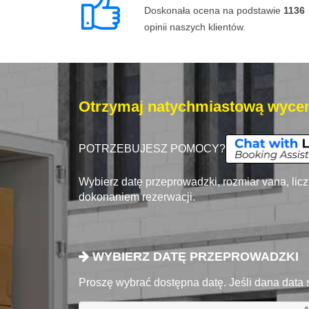
Doskonała ocena na podstawie
1136
opinii naszych klientów.
Otrzymaj natychmiastową wycen
POTRZEBUJESZ POMOCY?
Wybierz datę przeprowadzki, rozmiar vana, lic
dokonaniem rezerwacji.
WYBIERZ DATĘ PRZEPROWADZKI
Proszę wybrać dostępna datę. Jeśli dana data 