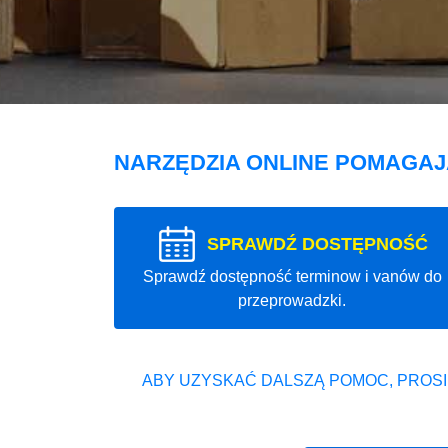
NARZĘDZIA ONLINE POMAGA
SPRAWDŹ DOSTĘPNOŚĆ
Sprawdź dostępność terminow i vanów do
przeprowadzki.
ABY UZYSKAĆ DALSZĄ POMOC, PROSI