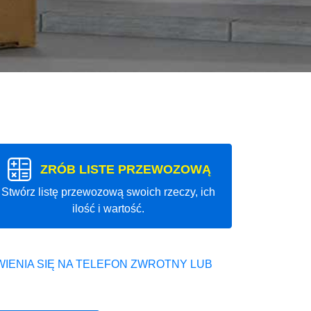
ZRÓB LISTE PRZEWOZOWĄ
Stwórz listę przewozową swoich rzeczy, ich
ilość i wartość.
IENIA SIĘ NA TELEFON ZWROTNY LUB