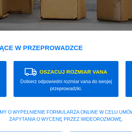
JĄCE W PRZEPROWADZCE
OSZACUJ ROZMIAR VANA
Dobierz odpowiedni rozmiar vana do swojej
przeprowadzki.
MY O WYPEŁNIENIE FORMULARZA ONLINE W CELU UMÓW
ZAPYTANIA O WYCENĘ PRZEZ WIDEOROZMOWĘ.