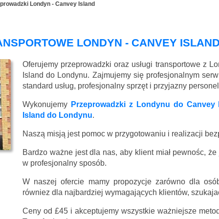
prowadzki Londyn - Canvey Island
ANSPORTOWE LONDYN - CANVEY ISLAN
Oferujemy przeprowadzki oraz usługi transportowe z L
Island do Londynu. Zajmujemy się profesjonalnym se
standard usług, profesjonalny sprzęt i przyjazny persone
Wykonujemy
Przeprowadzki z Londynu do Canvey 
Island do Londynu
.
Naszą misją jest pomoc w przygotowaniu i realizacji be
Bardzo ważne jest dla nas, aby klient miał pewnośc, że
w profesjonalny sposób.
W naszej ofercie mamy propozycje zarówno dla osób
równiez dla najbardziej wymagających klientów, szukajac
Ceny
od £45
i akceptujemy wszystkie ważniejsze metody