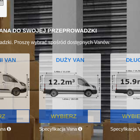
VANA DO SWOJEJ PRZEPROWADZKI
adzki. Proszę wybrać spośród dostępnych Vanów.
I VAN
DUŻY VAN
DŁUG
RZ
WYBIERZ
WYBI
ana
Specyfikacja Vana
Specyfikacja