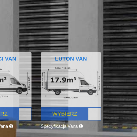
I VAN
LUTON VAN
ERZ
WYBIERZ
 Vana
Specyfikacja Vana