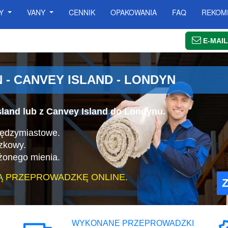
SY
VANY
CENNIK
OPAKOWANIA
FAQ
REKOM
E-MAIL
- CANVEY ISLAND - LONDYN
land lub z Canvey Island do Londynu.
iędzymiastowe.
zkowy.
żonego mienia.
Ą PRZEPROWADZKĘ ONLINE.
WYKONANE PRZEPROWADZKI