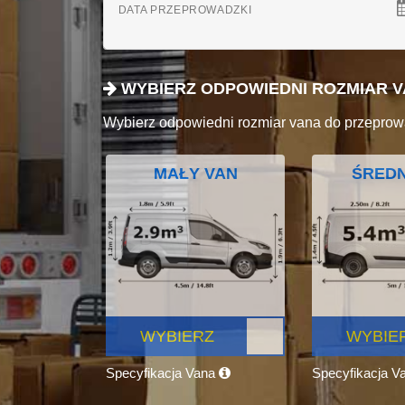
DATA PRZEPROWADZKI
WYBIERZ ODPOWIEDNI ROZMIAR 
Wybierz odpowiedni rozmiar vana do przeprow
MAŁY VAN
ŚREDN
WYBIERZ
WYBIE
Specyfikacja Vana
Specyfikacja V