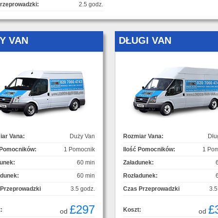
rzeprowadzki:
2.5 godz.
Y VAN
DŁUGI VAN
ar Vana:
Duży Van
Rozmiar Vana:
Dłu
 Pomocników:
1 Pomocnik
Ilość Pomocników:
1 Pom
unek:
60 min
Załadunek:
adunek:
60 min
Rozładunek:
 Przeprowadzki
3.5 godz.
Czas Przeprowadzki
3.5
£297
£
:
Koszt:
od
od