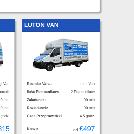
LUTON VAN
gi Van
Rozmiar Vana:
Luton Van
ocnik
Ilość Pomocników:
2 Pomocników
60 min
Załadunek:
90 min
60 min
Rozładunek:
90 min
 godz.
Czas Przeprowadzki
4.5 godz.
315
£497
Koszt:
od