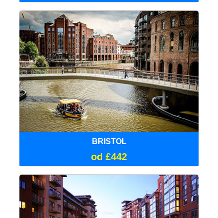
BRISTOL
od £442