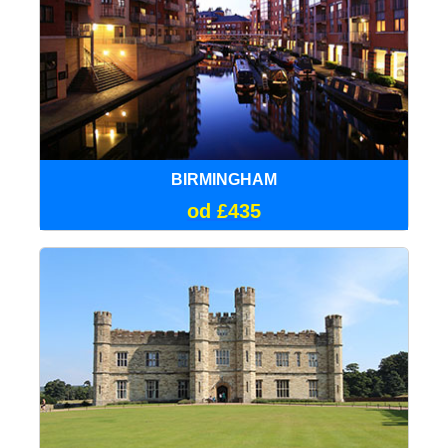
BIRMINGHAM
od £435