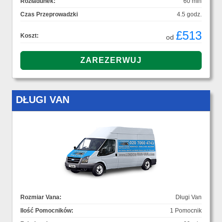
Rozładunek:
60 min
Czas Przeprowadzki
4.5 godz.
£513
Koszt:
od
DŁUGI VAN
Rozmiar Vana:
Długi Van
Ilość Pomocników:
1 Pomocnik