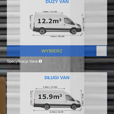
DUŻY VAN
WYBIERZ
Specyfikacja Vana
DŁUGI VAN