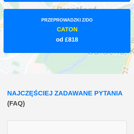
PRZEPROWADZKI Z/DO
CATON
od £818
NAJCZĘŚCIEJ ZADAWANE PYTANIA
(FAQ)