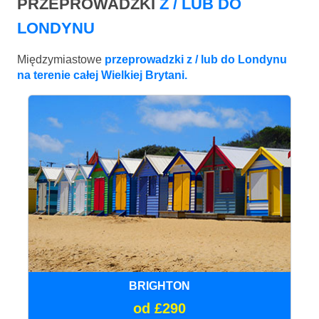
PRZEPROWADZKI
Z / LUB DO
LONDYNU
Międzymiastowe
przeprowadzki z / lub do Londynu
na terenie całej Wielkiej Brytani.
BRIGHTON
od £290