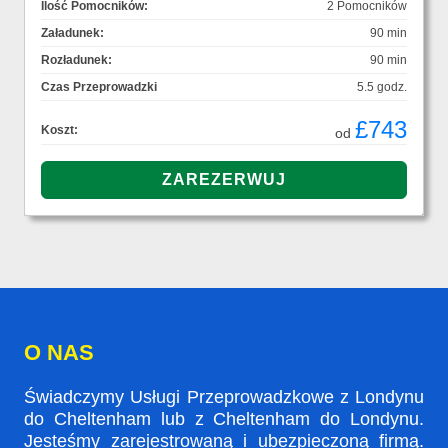
Ilość Pomocników:
2 Pomocników
Załadunek:
90 min
Rozładunek:
90 min
Czas Przeprowadzki
5.5 godz.
£743
Koszt:
od
O NAS
Świadczymy Usługi Przeprowadzkowe z Londynu
do Cheltenham lub z Cheltenham do Londynu.
Jesteśmy zarejestrowaną i ubezpieczoną firmą.