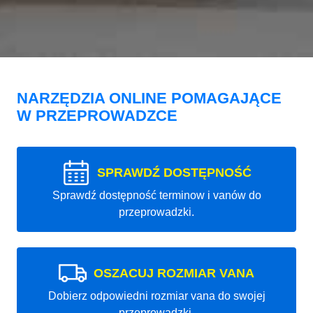
NARZĘDZIA ONLINE POMAGAJĄCE
W PRZEPROWADZCE
SPRAWDŹ DOSTĘPNOŚĆ
Sprawdź dostępność terminow i vanów do
przeprowadzki.
OSZACUJ ROZMIAR VANA
Dobierz odpowiedni rozmiar vana do swojej
przeprowadzki.