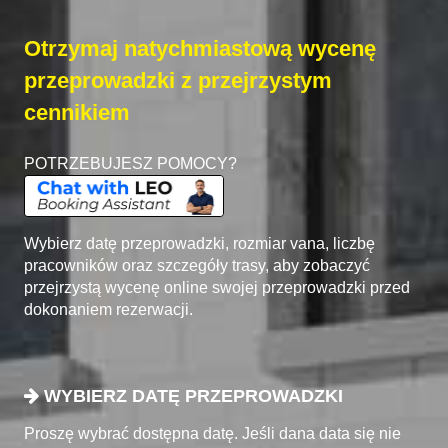
Otrzymaj natychmiastową wycenę
przeprowadzki z przejrzystym
cennikiem
POTRZEBUJESZ POMOCY?
Wybierz datę przeprowadzki, rozmiar vana, liczbę
pracowników oraz szczegóły trasy, aby zobaczyć
przejrzystą wycenę online swojej przeprowadzki przed
dokonaniem rezerwacji.
WYBIERZ DATĘ PRZEPROWADZKI
Proszę wybrać dostępna datę. Jeśli dana data się nie