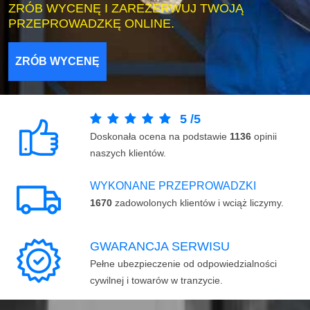
ZRÓB WYCENĘ I ZAREZERWUJ TWOJĄ
PRZEPROWADZKĘ ONLINE.
ZRÓB WYCENĘ
5
/
5
Doskonała ocena na podstawie
1136
opinii
naszych klientów.
WYKONANE PRZEPROWADZKI
1670
zadowolonych klientów i wciąż liczymy.
GWARANCJA SERWISU
Pełne ubezpieczenie od odpowiedzialności
cywilnej i towarów w tranzycie.