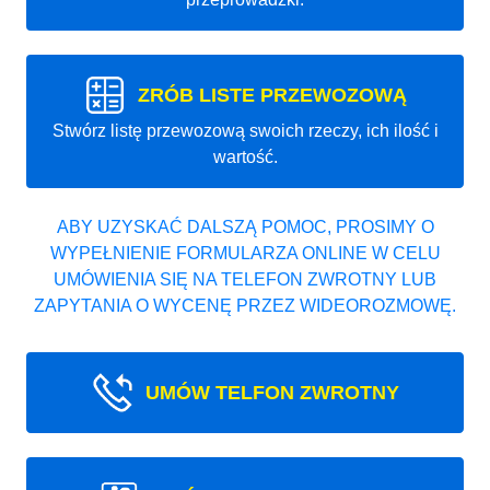
ZRÓB LISTE PRZEWOZOWĄ
Stwórz listę przewozową swoich rzeczy, ich ilość i
wartość.
ABY UZYSKAĆ DALSZĄ POMOC, PROSIMY O
WYPEŁNIENIE FORMULARZA ONLINE W CELU
UMÓWIENIA SIĘ NA TELEFON ZWROTNY LUB
ZAPYTANIA O WYCENĘ PRZEZ WIDEOROZMOWĘ.
UMÓW TELFON ZWROTNY