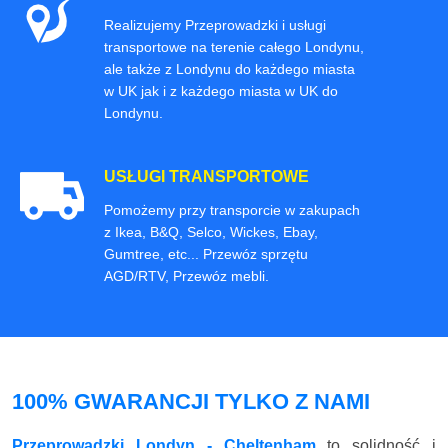
Realizujemy Przeprowadzki i usługi
transportowe na terenie całego Londynu,
ale także z Londynu do każdego miasta
w UK jak i z każdego miasta w UK do
Londynu.
USŁUGI TRANSPORTOWE
Pomożemy przy transporcie w zakupach
z Ikea, B&Q, Selco, Wickes, Ebay,
Gumtree, etc... Przewóz sprzętu
AGD/RTV, Przewóz mebli.
100% GWARANCJI TYLKO Z NAMI
Przeprowadzki Londyn - Cheltenham
to solidność i