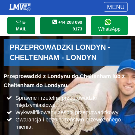
MENU
E-
+44 208 099
MAIL
9173
WhatsApp
PRZEPROWADZKI LONDYN -
CHELTENHAM - LONDYN
Przeprowadzki z Londynu do Cheltenham lub z
Cheltenham do Londynu.
Sprawne i rzetelne przeprowadzki
międzymiastowe.
Wykwalifikowany zespół przeprowadzkowy.
Gwarancja i bezpieczeństwo przewożonego
mienia.