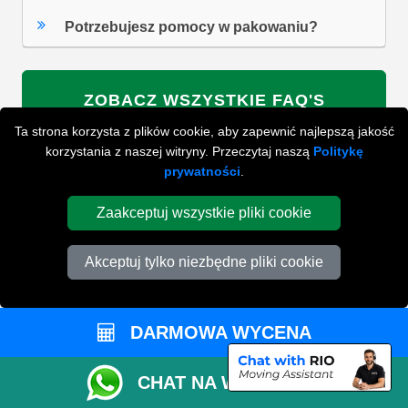
Potrzebujesz pomocy w pakowaniu?
ZOBACZ WSZYSTKIE FAQ'S
Ta strona korzysta z plików cookie, aby zapewnić najlepszą jakość
korzystania z naszej witryny. Przeczytaj naszą
Politykę
prywatności
.
WYSZUKAJ W NAJCZĘŚCIEJ ZADAWANYCH
PYTANIACH
Zaakceptuj wszystkie pliki cookie
Akceptuj tylko niezbędne pliki cookie
ZACZNIJ WPISYWAĆ SWOJE PYTANIE I WYBIERZ Z
PONIŻSZYCH WYNIKÓW
DARMOWA WYCENA
CHAT NA WHATSAPP