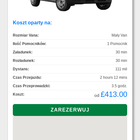
Koszt oparty na:
Rozmiar Vana:
Mały Van
Ilość Pomocników:
1 Pomocnik
Załadunek:
30 min
Rozładunek:
30 min
Dystans:
111 mil
Czas Przejazdu:
2 hours 12 mins
Czas Przeprowadzki:
3.5 godz.
£413.00
Koszt:
od