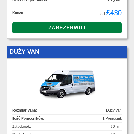
Czas Przeprowadzki
3.5 godz.
£430
Koszt:
od
DUŻY VAN
Rozmiar Vana:
Duży Van
Ilość Pomocników:
1 Pomocnik
Załadunek:
60 min