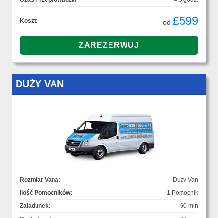
Czas Przeprowadzki
4.5 godz.
£599
Koszt:
od
DUŻY VAN
Rozmiar Vana:
Duży Van
Ilość Pomocników:
1 Pomocnik
Załadunek:
60 min