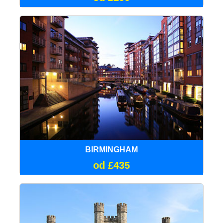
BIRMINGHAM
od £435