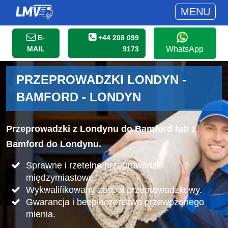
MENU
E-
+44 208 099
MAIL
9173
WhatsApp
PRZEPROWADZKI LONDYN -
BAMFORD - LONDYN
Przeprowadzki z Londynu do Bamford lub z
Bamford do Londynu.
Sprawne i rzetelne przeprowadzki
międzymiastowe.
Wykwalifikowany zespół przeprowadzkowy.
Gwarancja i bezpieczeństwo przewożonego
mienia.