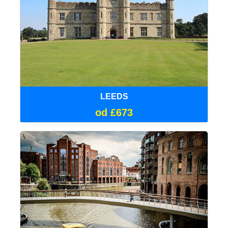
LEEDS
od £673