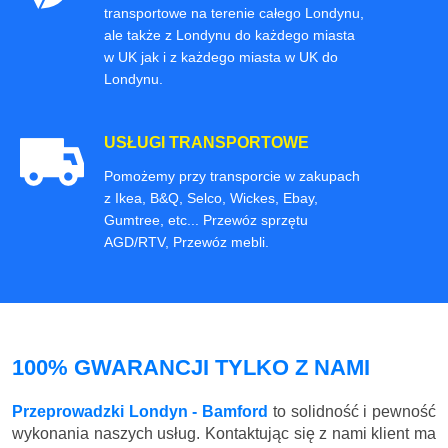
transportowe na terenie całego Londynu,
ale także z Londynu do każdego miasta
w UK jak i z każdego miasta w UK do
Londynu.
USŁUGI TRANSPORTOWE
Pomożemy przy transporcie w zakupach
z Ikea, B&Q, Selco, Wickes, Ebay,
Gumtree, etc... Przewóz sprzętu
AGD/RTV, Przewóz mebli.
100% GWARANCJI TYLKO Z NAMI
Przeprowadzki Londyn - Bamford
to solidność i pewność
wykonania naszych usług. Kontaktując się z nami klient ma