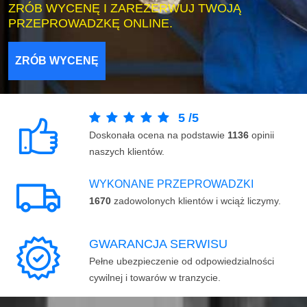
ZRÓB WYCENĘ I ZAREZERWUJ TWOJĄ
PRZEPROWADZKĘ ONLINE.
ZRÓB WYCENĘ
5
/
5
Doskonała ocena na podstawie
1136
opinii
naszych klientów.
WYKONANE PRZEPROWADZKI
1670
zadowolonych klientów i wciąż liczymy.
GWARANCJA SERWISU
Pełne ubezpieczenie od odpowiedzialności
cywilnej i towarów w tranzycie.