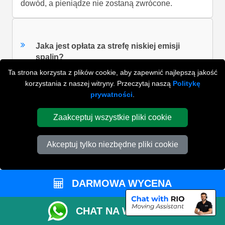
dowód, a pieniądze nie zostaną zwrócone.
Jaka jest opłata za strefę niskiej emisji
spalin?
Ta strona korzysta z plików cookie, aby zapewnić najlepszą jakość
korzystania z naszej witryny. Przeczytaj naszą
Politykę
prywatności
.
Jak jest liczony czas pracy?
Zaakceptuj wszystkie pliki cookie
W jaki sposób zapłacę pozostały bilans?
Akceptuj tylko niezbędne pliki cookie
Czy materiały do pakowania są wliczone w
DARMOWA WYCENA
cenę przeprowadzki?
CHAT NA WHATSAPP