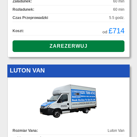
Załadunek:
60 min
Rozładunek:
60 min
Czas Przeprowadzki
5.5 godz.
£714
Koszt:
od
LUTON VAN
Rozmiar Vana:
Luton Van