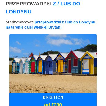
PRZEPROWADZKI
Z / LUB DO
LONDYNU
Międzymiastowe
przeprowadzki z / lub do Londynu
na terenie całej Wielkiej Brytani.
BRIGHTON
od £290