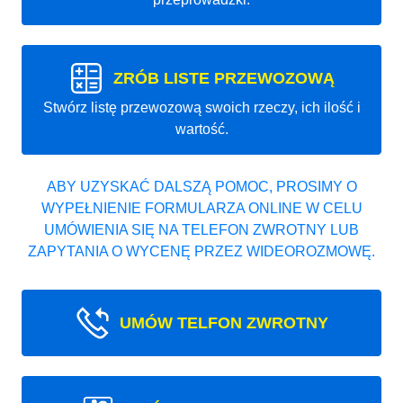
ZRÓB LISTE PRZEWOZOWĄ
Stwórz listę przewozową swoich rzeczy, ich ilość i
wartość.
ABY UZYSKAĆ DALSZĄ POMOC, PROSIMY O
WYPEŁNIENIE FORMULARZA ONLINE W CELU
UMÓWIENIA SIĘ NA TELEFON ZWROTNY LUB
ZAPYTANIA O WYCENĘ PRZEZ WIDEOROZMOWĘ.
UMÓW TELFON ZWROTNY