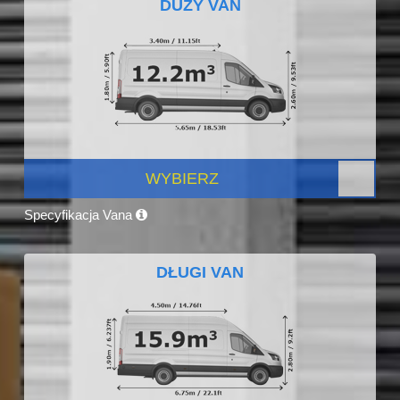
DUŻY VAN
WYBIERZ
Specyfikacja Vana
DŁUGI VAN