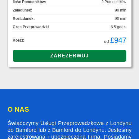
Ilość Pomocników:
2 Pomocników
Załadunek:
90 min
Rozładunek:
90 min
Czas Przeprowadzki
6.5 godz.
£947
Koszt:
od
O NAS
Świadczymy Usługi Przeprowadzkowe z Londynu
do Bamford lub z Bamford do Londynu. Jesteśmy
zarejestrowaną i ubezpieczoną firmą. Posiadamy