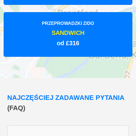
PRZEPROWADZKI Z/DO
SANDWICH
od £316
NAJCZĘŚCIEJ ZADAWANE PYTANIA
(FAQ)