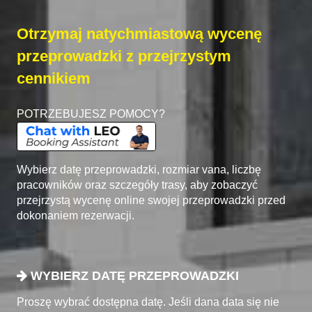
Otrzymaj natychmiastową wycenę
przeprowadzki z przejrzystym
cennikiem
POTRZEBUJESZ POMOCY?
Wybierz datę przeprowadzki, rozmiar vana, liczbę
pracowników oraz szczegóły trasy, aby zobaczyć
przejrzystą wycenę online swojej przeprowadzki przed
dokonaniem rezerwacji.
WYBIERZ DATĘ PRZEPROWADZKI
Proszę wybrać dostępna datę. Jeśli dana data się nie