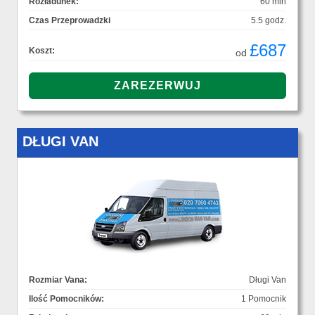
Rozładunek:
60 min
Czas Przeprowadzki
5.5 godz.
£687
Koszt:
od
DŁUGI VAN
Rozmiar Vana:
Długi Van
Ilość Pomocników:
1 Pomocnik