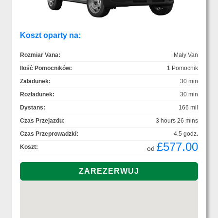
Koszt oparty na:
Rozmiar Vana:
Mały Van
Ilość Pomocników:
1 Pomocnik
Załadunek:
30 min
Rozładunek:
30 min
Dystans:
166 mil
Czas Przejazdu:
3 hours 26 mins
Czas Przeprowadzki:
4.5 godz.
£577.00
Koszt:
od