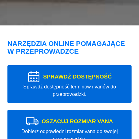
NARZĘDZIA ONLINE POMAGAJĄCE
W PRZEPROWADZCE
SPRAWDŹ DOSTĘPNOŚĆ
Sprawdź dostępność terminow i vanów do
przeprowadzki.
OSZACUJ ROZMIAR VANA
Dobierz odpowiedni rozmiar vana do swojej
przeprowadzki.