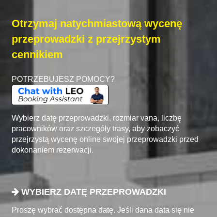
Otrzymaj natychmiastową wycenę
przeprowadzki z przejrzystym
cennikiem
POTRZEBUJESZ POMOCY?
Wybierz datę przeprowadzki, rozmiar vana, liczbę
pracowników oraz szczegóły trasy, aby zobaczyć
przejrzystą wycenę online swojej przeprowadzki przed
dokonaniem rezerwacji.
WYBIERZ DATĘ PRZEPROWADZKI
Proszę wybrać dostępna datę. Jeśli dana data się nie