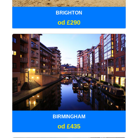
BRIGHTON
od £290
BIRMINGHAM
od £435