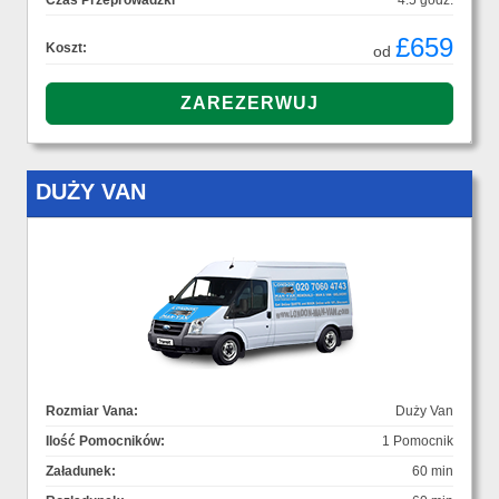
Czas Przeprowadzki
4.5 godz.
£659
Koszt:
od
DUŻY VAN
Rozmiar Vana:
Duży Van
Ilość Pomocników:
1 Pomocnik
Załadunek:
60 min