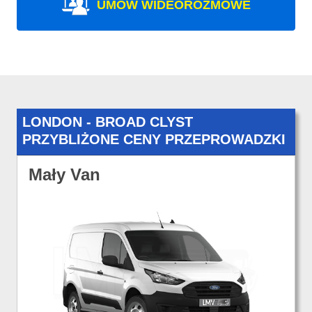
UMÓW WIDEOROZMOWE
LONDON - BROAD CLYST
PRZYBLIŻONE CENY PRZEPROWADZKI
Mały Van