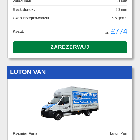
Załadunek:
60 min
Rozładunek:
60 min
Czas Przeprowadzki
5.5 godz.
£774
Koszt:
od
LUTON VAN
Rozmiar Vana:
Luton Van