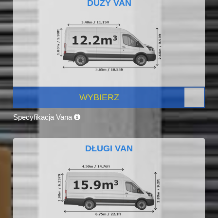
DUŻY VAN
WYBIERZ
Specyfikacja Vana
DŁUGI VAN