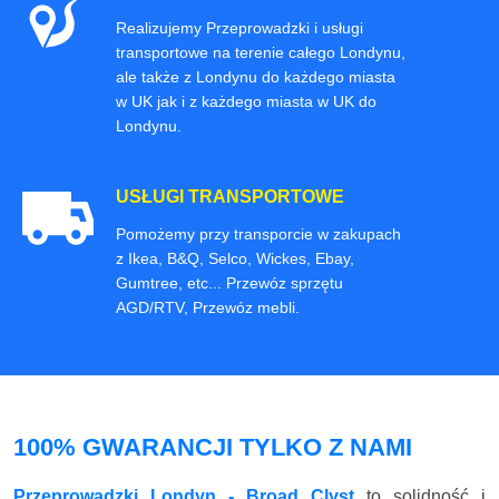
Realizujemy Przeprowadzki i usługi
transportowe na terenie całego Londynu,
ale także z Londynu do każdego miasta
w UK jak i z każdego miasta w UK do
Londynu.
USŁUGI TRANSPORTOWE
Pomożemy przy transporcie w zakupach
z Ikea, B&Q, Selco, Wickes, Ebay,
Gumtree, etc... Przewóz sprzętu
AGD/RTV, Przewóz mebli.
100% GWARANCJI TYLKO Z NAMI
Przeprowadzki Londyn - Broad Clyst
to solidność i