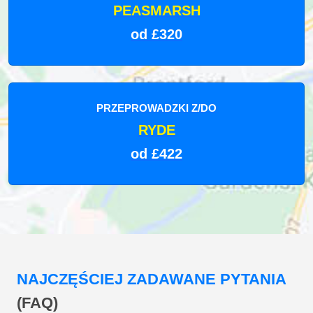
PEASMARSH
od £320
PRZEPROWADZKI Z/DO
RYDE
od £422
NAJCZĘŚCIEJ ZADAWANE PYTANIA
(FAQ)