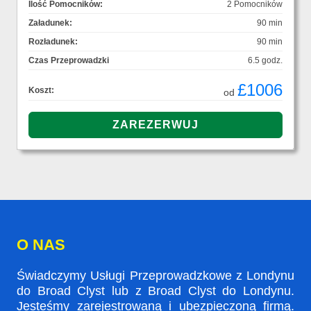
Ilość Pomocników:
2 Pomocników
Załadunek:
90 min
Rozładunek:
90 min
Czas Przeprowadzki
6.5 godz.
£1006
Koszt:
od
O NAS
Świadczymy Usługi Przeprowadzkowe z Londynu
do Broad Clyst lub z Broad Clyst do Londynu.
Jesteśmy zarejestrowaną i ubezpieczoną firmą.