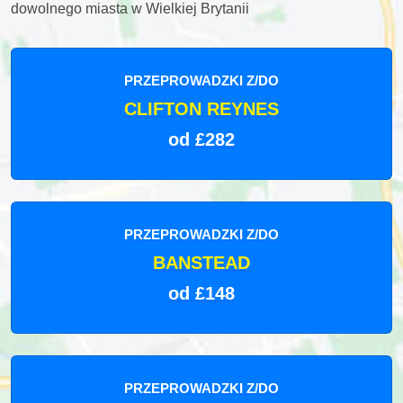
dowolnego miasta w Wielkiej Brytanii
PRZEPROWADZKI Z/DO
CLIFTON REYNES
od £282
PRZEPROWADZKI Z/DO
BANSTEAD
od £148
PRZEPROWADZKI Z/DO