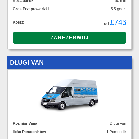
Rozładunek:
60 min
Czas Przeprowadzki
5.5 godz.
£746
Koszt:
od
DŁUGI VAN
Rozmiar Vana:
Długi Van
Ilość Pomocników:
1 Pomocnik