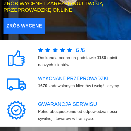
ZRÓB WYCENĘ I ZAREZERWUJ TWOJĄ
PRZEPROWADZKĘ ONLINE.
ZRÓB WYCENĘ
5
/
5
Doskonała ocena na podstawie
1136
opinii
naszych klientów.
WYKONANE PRZEPROWADZKI
1670
zadowolonych klientów i wciąż liczymy.
GWARANCJA SERWISU
Pełne ubezpieczenie od odpowiedzialności
cywilnej i towarów w tranzycie.