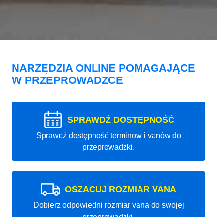
NARZĘDZIA ONLINE POMAGAJĄCE
W PRZEPROWADZCE
SPRAWDŹ DOSTĘPNOŚĆ
Sprawdź dostępność terminow i vanów do
przeprowadzki.
OSZACUJ ROZMIAR VANA
Dobierz odpowiedni rozmiar vana do swojej
przeprowadzki.