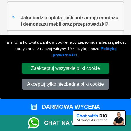
Jaka będzie opłata, jeśli potrzebuję montażu
i demontażu mebli oraz przeprowadzki?
Ta strona korzysta z plików cookie, aby zapewnić najlepszą jakość
Czy mogę korzystać z narzędzia do
korzystania z naszej witryny. Przeczytaj naszą
Politykę
szacowania wielkości vana online w
prywatności
.
przypadku przeprowadzek
międzynarodowych?
Zaakceptuj wszystkie pliki cookie
Akceptuj tylko niezbędne pliki cookie
ZOBACZ WSZYSTKIE FAQ'S
DARMOWA WYCENA
WYSZUKAJ W NAJCZĘŚCIEJ ZADAWANYCH
CHAT NA WHATSAPP
PYTANIACH