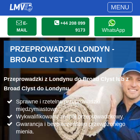
MENU
E-
+44 208 099
MAIL
9173
WhatsApp
PRZEPROWADZKI LONDYN -
BROAD CLYST - LONDYN
Przeprowadzki z Londynu do Broad Clyst lub z
Broad Clyst do Londynu.
Sprawne i rzetelne przeprowadzki
międzymiastowe.
Wykwalifikowany zespół przeprowadzkowy.
Gwarancja i bezpieczeństwo przewożonego
mienia.