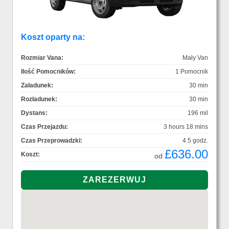
Koszt oparty na:
Rozmiar Vana:
Mały Van
Ilość Pomocników:
1 Pomocnik
Załadunek:
30 min
Rozładunek:
30 min
Dystans:
196 mil
Czas Przejazdu:
3 hours 18 mins
Czas Przeprowadzki:
4.5 godz.
£636.00
Koszt:
od