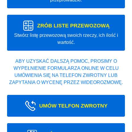
ZRÓB LISTE PRZEWOZOWĄ
Stwórz listę przewozową swoich rzeczy, ich ilość i
wartość.
ABY UZYSKAĆ DALSZĄ POMOC, PROSIMY O
WYPEŁNIENIE FORMULARZA ONLINE W CELU
UMÓWIENIA SIĘ NA TELEFON ZWROTNY LUB
ZAPYTANIA O WYCENĘ PRZEZ WIDEOROZMOWĘ.
UMÓW TELFON ZWROTNY