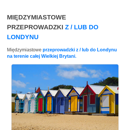
MIĘDZYMIASTOWE
PRZEPROWADZKI
Z / LUB DO
LONDYNU
Międzymiastowe
przeprowadzki z / lub do Londynu
na terenie całej Wielkiej Brytani.