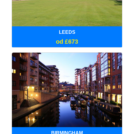
LEEDS
od £673
BIRMINGHAM