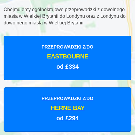
Obejmujemy ogólnokrajowe przeprowadzki z dowolnego
miasta w Wielkiej Brytanii do Londynu oraz z Londynu do
dowolnego miasta w Wielkiej Brytanii
PRZEPROWADZKI Z/DO
EASTBOURNE
od £334
PRZEPROWADZKI Z/DO
HERNE BAY
od £294