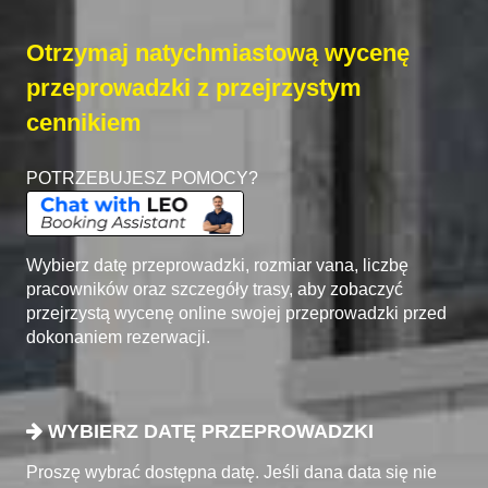
Otrzymaj natychmiastową wycenę
przeprowadzki z przejrzystym
cennikiem
POTRZEBUJESZ POMOCY?
Wybierz datę przeprowadzki, rozmiar vana, liczbę
pracowników oraz szczegóły trasy, aby zobaczyć
przejrzystą wycenę online swojej przeprowadzki przed
dokonaniem rezerwacji.
WYBIERZ DATĘ PRZEPROWADZKI
Proszę wybrać dostępna datę. Jeśli dana data się nie