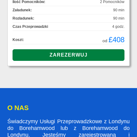
Ilość Pomocników:
2 Pomocników
Załadunek:
90 min
Rozładunek:
90 min
Czas Przeprowadzki
4 godz.
£408
Koszt:
od
O NAS
Świadczymy Usługi Przeprowadzkowe z Londynu
do Borehamwood lub z Borehamwood do
Londynu. Jesteśmy zarejestrowaną i