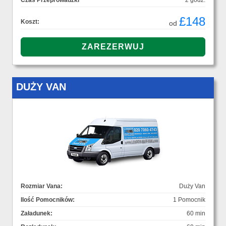
Czas Przeprowadzki
2 godz.
£148
Koszt:
od
DUŻY VAN
Rozmiar Vana:
Duży Van
Ilość Pomocników:
1 Pomocnik
Załadunek:
60 min