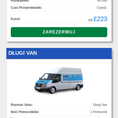
Rozładunek:
60 min
Czas Przeprowadzki
3 godz.
£223
Koszt:
od
DŁUGI VAN
Rozmiar Vana:
Długi Van
Ilość Pomocników:
1 Pomocnik