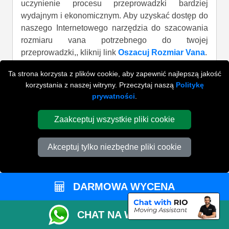
uczynienie procesu przeprowadzki bardziej
wydajnym i ekonomicznym. Aby uzyskać dostęp do
naszego Internetowego narzędzia do szacowania
rozmiaru vana potrzebnego do twojej
przeprowadzki,, kliknij link
Oszacuj Rozmiar Vana
.
Ta strona korzysta z plików cookie, aby zapewnić najlepszą jakość
korzystania z naszej witryny. Przeczytaj naszą
Politykę
Czy mogę zapisać wyniki z internetowego
prywatności
.
kalkulatora rozmiarów vana do
wykorzystania w przyszłości?
Zaakceptuj wszystkie pliki cookie
Akceptuj tylko niezbędne pliki cookie
Ilu pomocników będzie pomagać?
DARMOWA WYCENA
Czy mogę anulować moje rezerwacje?
CHAT NA WHATSAPP