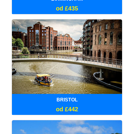
od £435
BRISTOL
od £442