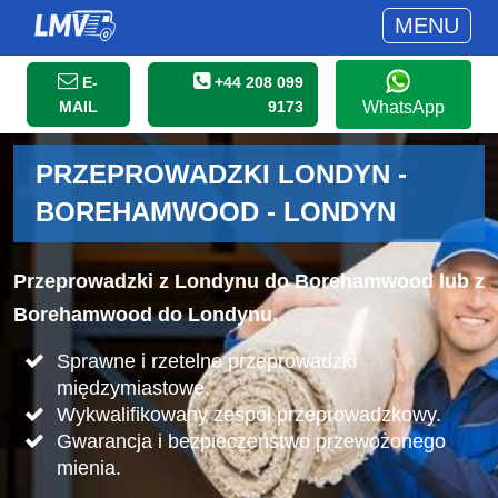
MENU
E-
+44 208 099
MAIL
9173
WhatsApp
PRZEPROWADZKI LONDYN -
BOREHAMWOOD - LONDYN
Przeprowadzki z Londynu do Borehamwood lub z
Borehamwood do Londynu.
Sprawne i rzetelne przeprowadzki
międzymiastowe.
Wykwalifikowany zespół przeprowadzkowy.
Gwarancja i bezpieczeństwo przewożonego
mienia.