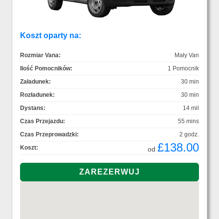
Koszt oparty na:
Rozmiar Vana:
Mały Van
Ilość Pomocników:
1 Pomocnik
Załadunek:
30 min
Rozładunek:
30 min
Dystans:
14 mil
Czas Przejazdu:
55 mins
Czas Przeprowadzki:
2 godz.
£138.00
Koszt:
od