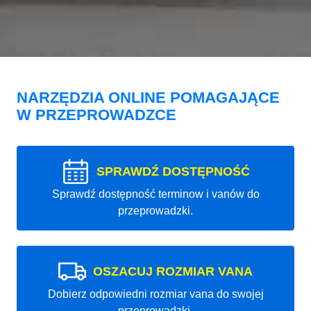
NARZĘDZIA ONLINE POMAGAJĄCE
W PRZEPROWADZCE
SPRAWDŹ DOSTĘPNOŚĆ
Sprawdź dostępność terminow i vanów do
przeprowadzki.
OSZACUJ ROZMIAR VANA
Dobierz odpowiedni rozmiar vana do swojej
przeprowadzki.