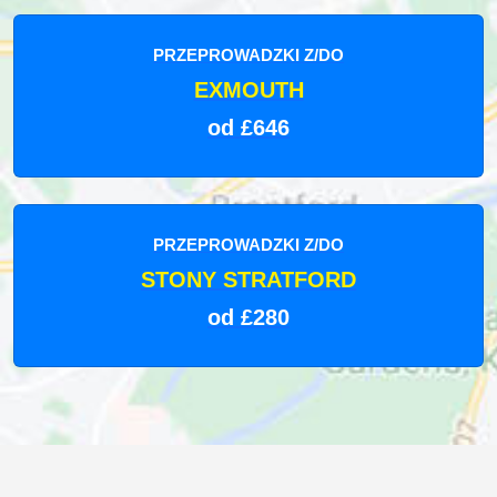
PRZEPROWADZKI Z/DO
EXMOUTH
od £646
PRZEPROWADZKI Z/DO
STONY STRATFORD
od £280