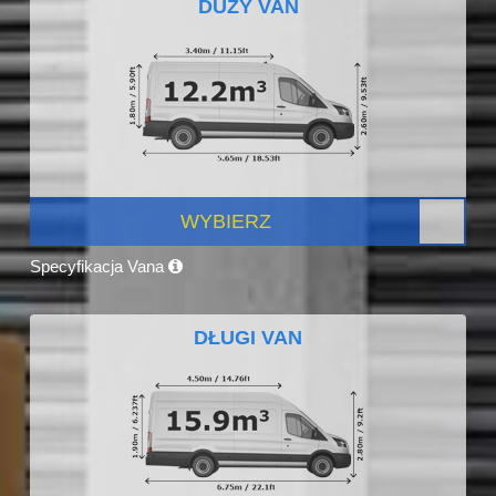
DUŻY VAN
WYBIERZ
Specyfikacja Vana
DŁUGI VAN