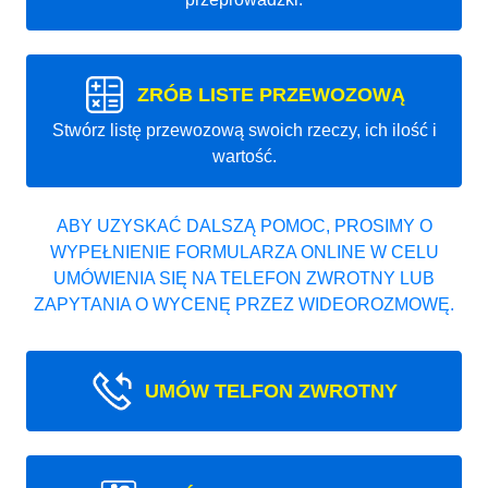
ZRÓB LISTE PRZEWOZOWĄ
Stwórz listę przewozową swoich rzeczy, ich ilość i
wartość.
ABY UZYSKAĆ DALSZĄ POMOC, PROSIMY O
WYPEŁNIENIE FORMULARZA ONLINE W CELU
UMÓWIENIA SIĘ NA TELEFON ZWROTNY LUB
ZAPYTANIA O WYCENĘ PRZEZ WIDEOROZMOWĘ.
UMÓW TELFON ZWROTNY