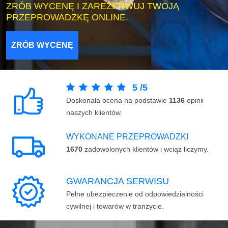
ZRÓB WYCENĘ I ZAREZERWUJ TWOJĄ
PRZEPROWADZKĘ ONLINE.
ZRÓB WYCENĘ
5
/
5
Doskonała ocena na podstawie
1136
opinii
naszych klientów.
WYKONANE PRZEPROWADZKI
1670
zadowolonych klientów i wciąż liczymy.
GWARANCJA SERWISU
Pełne ubezpieczenie od odpowiedzialności
cywilnej i towarów w tranzycie.