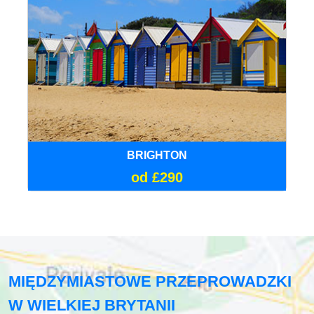
BRIGHTON
od £290
MIĘDZYMIASTOWE PRZEPROWADZKI
W WIELKIEJ BRYTANII