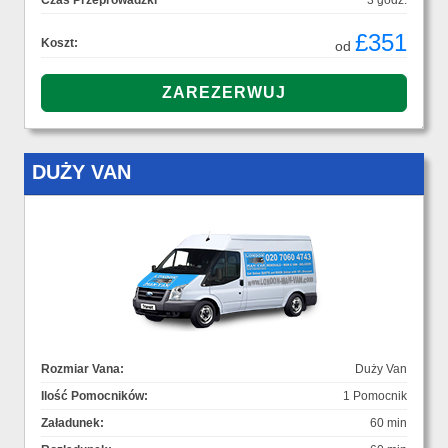
Czas Przeprowadzki
3 godz.
£351
Koszt:
od
DUŻY VAN
Rozmiar Vana:
Duży Van
Ilość Pomocników:
1 Pomocnik
Załadunek:
60 min