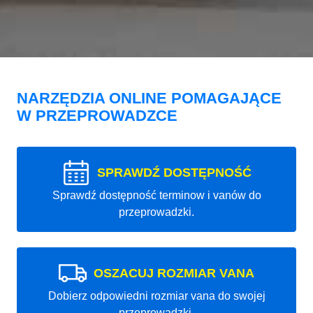
NARZĘDZIA ONLINE POMAGAJĄCE
W PRZEPROWADZCE
SPRAWDŹ DOSTĘPNOŚĆ
Sprawdź dostępność terminow i vanów do
przeprowadzki.
OSZACUJ ROZMIAR VANA
Dobierz odpowiedni rozmiar vana do swojej
przeprowadzki.