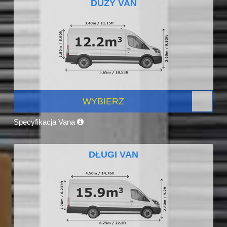
DUŻY VAN
WYBIERZ
Specyfikacja Vana
DŁUGI VAN