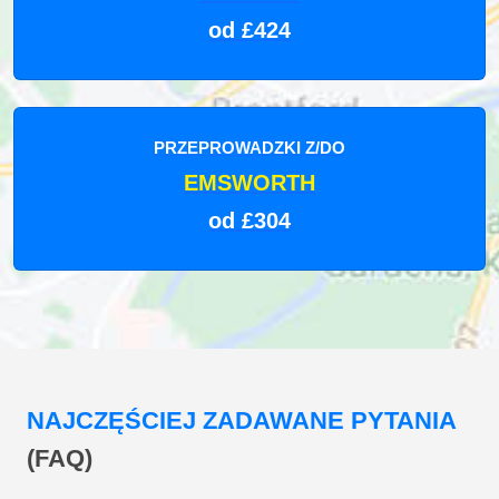
od £424
PRZEPROWADZKI Z/DO
EMSWORTH
od £304
NAJCZĘŚCIEJ ZADAWANE PYTANIA
(FAQ)