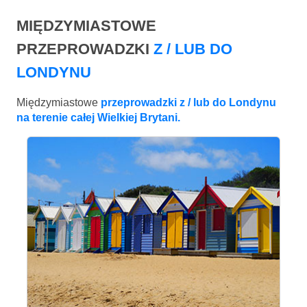
MIĘDZYMIASTOWE
PRZEPROWADZKI
Z / LUB DO
LONDYNU
Międzymiastowe
przeprowadzki z / lub do Londynu
na terenie całej Wielkiej Brytani.