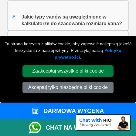
Jakie typy vanów są uwzględnione w
kalkulatorze do szacowania rozmiaru vana?
Ta strona korzysta z plików cookie, aby zapewnić najlepszą jakość
Czy na waszej stronie internetowej znajduje
korzystania z naszej witryny. Przeczytaj naszą
Politykę
się internetowy kalkulator rozmiarów Vana?
prywatności
.
Zaakceptuj wszystkie pliki cookie
Czy płacę więcej za usługi weekendowe?
Akceptuj tylko niezbędne pliki cookie
ZOBACZ WSZYSTKIE FAQ'S
DARMOWA WYCENA
CHAT NA WHATSAPP
WYSZUKAJ W NAJCZĘŚCIEJ ZADAWANYCH