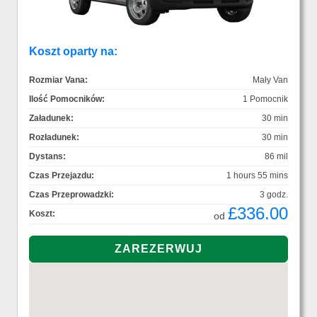
Koszt oparty na:
Rozmiar Vana:
Mały Van
Ilość Pomocników:
1 Pomocnik
Załadunek:
30 min
Rozładunek:
30 min
Dystans:
86 mil
Czas Przejazdu:
1 hours 55 mins
Czas Przeprowadzki:
3 godz.
£336.00
Koszt:
od