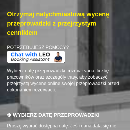
Otrzymaj natychmiastową wycenę
przeprowadzki z przejrzystym
cennikiem
POTRZEBUJESZ POMOCY?
Wybierz datę przeprowadzki, rozmiar vana, liczbę
pracowników oraz szczegóły trasy, aby zobaczyć
przejrzystą wycenę online swojej przeprowadzki przed
dokonaniem rezerwacji.
WYBIERZ DATĘ PRZEPROWADZKI
Proszę wybrać dostępna datę. Jeśli dana data się nie