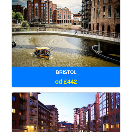
BRISTOL
od £442