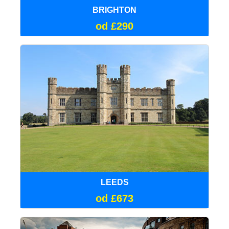
BRIGHTON
od £290
LEEDS
od £673