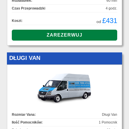
Rozładunek:
60 min
Czas Przeprowadzki
4 godz.
£431
Koszt:
od
DŁUGI VAN
Rozmiar Vana:
Długi Van
Ilość Pomocników:
1 Pomocnik