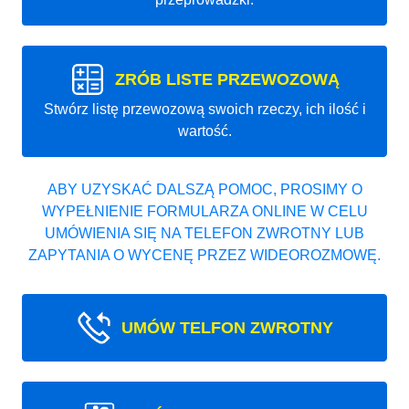
ZRÓB LISTE PRZEWOZOWĄ
Stwórz listę przewozową swoich rzeczy, ich ilość i
wartość.
ABY UZYSKAĆ DALSZĄ POMOC, PROSIMY O
WYPEŁNIENIE FORMULARZA ONLINE W CELU
UMÓWIENIA SIĘ NA TELEFON ZWROTNY LUB
ZAPYTANIA O WYCENĘ PRZEZ WIDEOROZMOWĘ.
UMÓW TELFON ZWROTNY