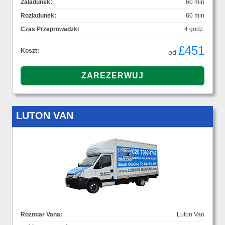
Załadunek:
60 min
Rozładunek:
60 min
Czas Przeprowadzki
4 godz.
£451
Koszt:
od
LUTON VAN
Rozmiar Vana:
Luton Van