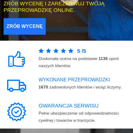
ZRÓB WYCENĘ I ZAREZERWUJ TWOJĄ
PRZEPROWADZKĘ ONLINE.
ZRÓB WYCENĘ
5
/
5
Doskonała ocena na podstawie
1136
opinii
naszych klientów.
WYKONANE PRZEPROWADZKI
1670
zadowolonych klientów i wciąż liczymy.
GWARANCJA SERWISU
Pełne ubezpieczenie od odpowiedzialności
cywilnej i towarów w tranzycie.