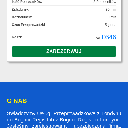
Ilość Pomocników:
2 Pomocników
Załadunek:
90 min
Rozładunek:
90 min
Czas Przeprowadzki
5 godz.
£646
Koszt:
od
O NAS
Świadczymy Usługi Przeprowadzkowe z Londynu
do Bognor Regis lub z Bognor Regis do Londynu.
Jesteśmy zarejestrowaną i ubezpieczoną firmą.