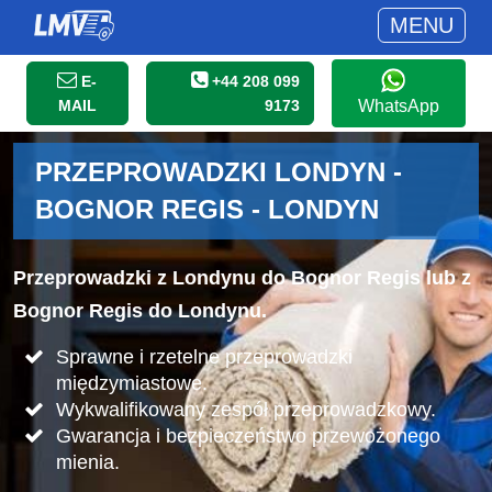
MENU
E-
+44 208 099
MAIL
9173
WhatsApp
PRZEPROWADZKI LONDYN -
BOGNOR REGIS - LONDYN
Przeprowadzki z Londynu do Bognor Regis lub z
Bognor Regis do Londynu.
Sprawne i rzetelne przeprowadzki
międzymiastowe.
Wykwalifikowany zespół przeprowadzkowy.
Gwarancja i bezpieczeństwo przewożonego
mienia.