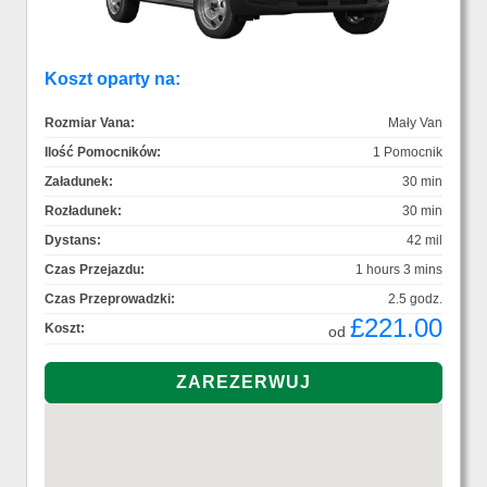
Koszt oparty na:
Rozmiar Vana:
Mały Van
Ilość Pomocników:
1 Pomocnik
Załadunek:
30 min
Rozładunek:
30 min
Dystans:
42 mil
Czas Przejazdu:
1 hours 3 mins
Czas Przeprowadzki:
2.5 godz.
£221.00
Koszt:
od