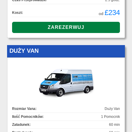
Czas Przeprowadzki
2.5 godz.
£234
Koszt:
od
DUŻY VAN
Rozmiar Vana:
Duży Van
Ilość Pomocników:
1 Pomocnik
Załadunek:
60 min