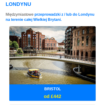
LONDYNU
Międzymiastowe
przeprowadzki z / lub do Londynu
na terenie całej Wielkiej Brytani.
BRISTOL
od £442