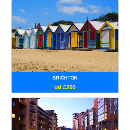
BRIGHTON
od £290