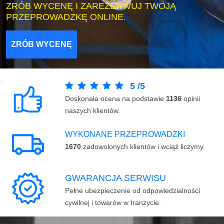
ZRÓB WYCENĘ I ZAREZERWUJ TWOJĄ
PRZEPROWADZKĘ ONLINE.
ZRÓB WYCENĘ
5
/
5
Doskonała ocena na podstawie
1136
opinii
naszych klientów.
WYKONANE PRZEPROWADZKI
1670
zadowolonych klientów i wciąż liczymy.
GWARANCJA SERWISU
Pełne ubezpieczenie od odpowiedzialności
cywilnej i towarów w tranzycie.