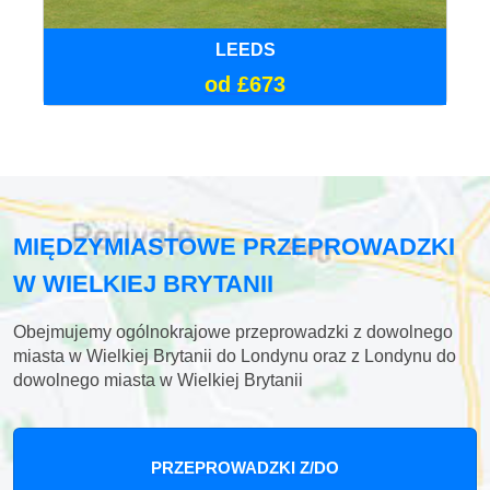
LEEDS
od £673
MIĘDZYMIASTOWE PRZEPROWADZKI
W WIELKIEJ BRYTANII
Obejmujemy ogólnokrajowe przeprowadzki z dowolnego
miasta w Wielkiej Brytanii do Londynu oraz z Londynu do
dowolnego miasta w Wielkiej Brytanii
PRZEPROWADZKI Z/DO