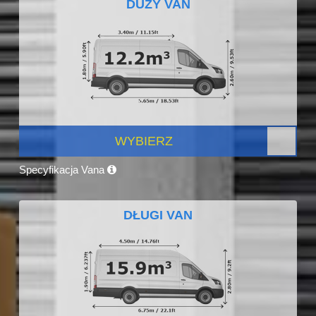
DUŻY VAN
WYBIERZ
Specyfikacja Vana
DŁUGI VAN