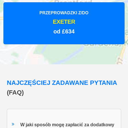
PRZEPROWADZKI Z/DO
EXETER
od £634
NAJCZĘŚCIEJ ZADAWANE PYTANIA
(FAQ)
W jaki sposób mogę zapłacić za dodatkowy