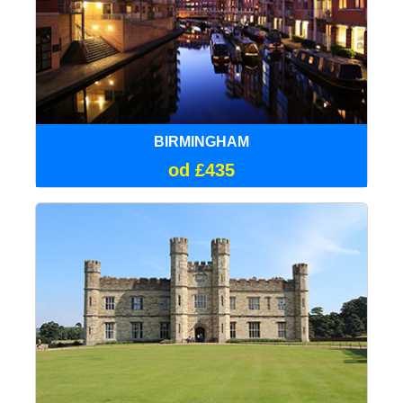
BIRMINGHAM
od £435