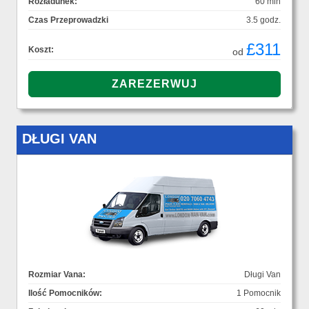
Rozładunek:
60 min
Czas Przeprowadzki
3.5 godz.
£311
Koszt:
od
DŁUGI VAN
Rozmiar Vana:
Długi Van
Ilość Pomocników:
1 Pomocnik