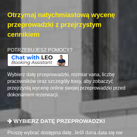
Otrzymaj natychmiastową wycenę
przeprowadzki z przejrzystym
cennikiem
POTRZEBUJESZ POMOCY?
Wybierz datę przeprowadzki, rozmiar vana, liczbę
pracowników oraz szczegóły trasy, aby zobaczyć
przejrzystą wycenę online swojej przeprowadzki przed
dokonaniem rezerwacji.
WYBIERZ DATĘ PRZEPROWADZKI
Proszę wybrać dostępna datę. Jeśli dana data się nie