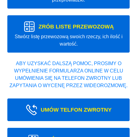
ZRÓB LISTE PRZEWOZOWĄ
Stwórz listę przewozową swoich rzeczy, ich ilość i
wartość.
ABY UZYSKAĆ DALSZĄ POMOC, PROSIMY O
WYPEŁNIENIE FORMULARZA ONLINE W CELU
UMÓWIENIA SIĘ NA TELEFON ZWROTNY LUB
ZAPYTANIA O WYCENĘ PRZEZ WIDEOROZMOWĘ.
UMÓW TELFON ZWROTNY