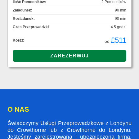
Ilość Pomocników:
2 Pomocników
Załadunek:
90 min
Rozładunek:
90 min
Czas Przeprowadzki
4.5 godz.
£511
Koszt:
od
O NAS
Świadczymy Usługi Przeprowadzkowe z Londynu
do Crowthorne lub z Crowthorne do Londynu.
Jesteśmy zarejestrowaną i ubezpieczoną firmą.