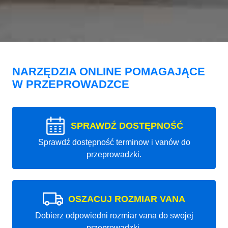
NARZĘDZIA ONLINE POMAGAJĄCE
W PRZEPROWADZCE
SPRAWDŹ DOSTĘPNOŚĆ
Sprawdź dostępność terminow i vanów do
przeprowadzki.
OSZACUJ ROZMIAR VANA
Dobierz odpowiedni rozmiar vana do swojej
przeprowadzki.