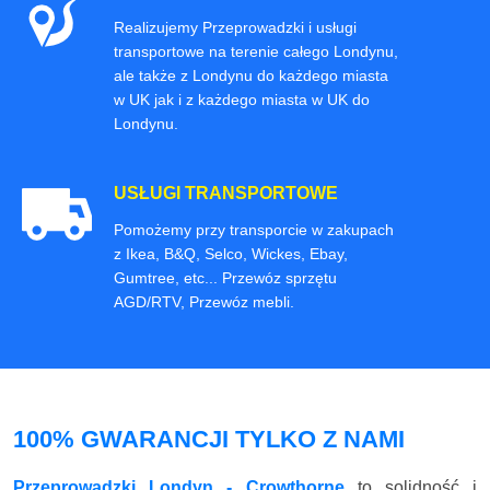
Realizujemy Przeprowadzki i usługi
transportowe na terenie całego Londynu,
ale także z Londynu do każdego miasta
w UK jak i z każdego miasta w UK do
Londynu.
USŁUGI TRANSPORTOWE
Pomożemy przy transporcie w zakupach
z Ikea, B&Q, Selco, Wickes, Ebay,
Gumtree, etc... Przewóz sprzętu
AGD/RTV, Przewóz mebli.
100% GWARANCJI TYLKO Z NAMI
Przeprowadzki Londyn - Crowthorne
to solidność i