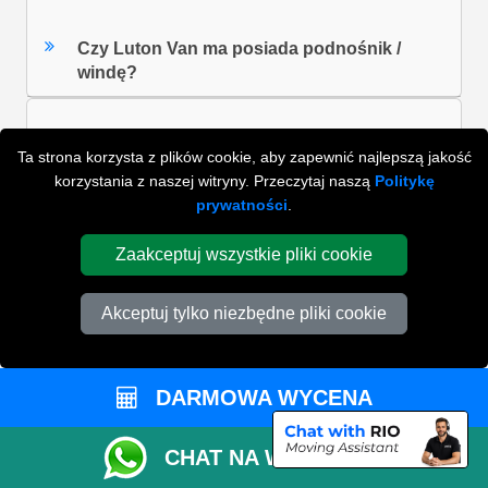
Czy Luton Van ma posiada podnośnik /
windę?
Ta strona korzysta z plików cookie, aby zapewnić najlepszą jakość
Czy mogę korzystać z internetowego
korzystania z naszej witryny. Przeczytaj naszą
Politykę
kalkulatora rozmiarów vana zarówno w
prywatności
.
przypadku przeprowadzek osobistych, jak i
komercyjnych?
Zaakceptuj wszystkie pliki cookie
Akceptuj tylko niezbędne pliki cookie
ZOBACZ WSZYSTKIE FAQ'S
DARMOWA WYCENA
WYSZUKAJ W NAJCZĘŚCIEJ ZADAWANYCH
PYTANIACH
CHAT NA WHATSAPP