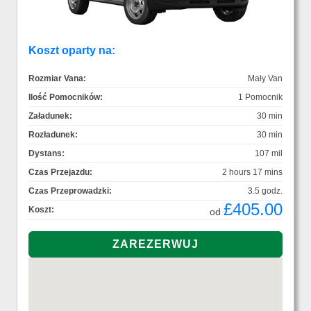
Koszt oparty na:
Rozmiar Vana:
Mały Van
Ilość Pomocników:
1 Pomocnik
Załadunek:
30 min
Rozładunek:
30 min
Dystans:
107 mil
Czas Przejazdu:
2 hours 17 mins
Czas Przeprowadzki:
3.5 godz.
£405.00
Koszt:
od