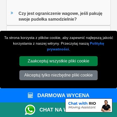
Czy jest ograniczenie wagowe, jeśli pakuję
swoje pudełka samodzielnie?
Ta strona korzysta z plików cookie, aby zapewnić najlepszą jakość
Czy mogę anulować moje rezerwacje?
korzystania z naszej witryny. Przeczytaj naszą
Politykę
prywatności
.
Ilu pomocników będę potrzebować?
Zaakceptuj wszystkie pliki cookie
Akceptuj tylko niezbędne pliki cookie
ZOBACZ WSZYSTKIE FAQ'S
DARMOWA WYCENA
WYSZUKAJ W NAJCZĘŚCIEJ ZADAWANYCH
CHAT NA WHATSAPP
PYTANIACH