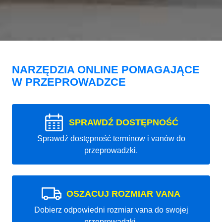
NARZĘDZIA ONLINE POMAGAJĄCE
W PRZEPROWADZCE
SPRAWDŹ DOSTĘPNOŚĆ
Sprawdź dostępność terminow i vanów do
przeprowadzki.
OSZACUJ ROZMIAR VANA
Dobierz odpowiedni rozmiar vana do swojej
przeprowadzki.