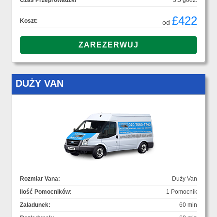
Czas Przeprowadzki
3.5 godz.
£422
Koszt:
od
DUŻY VAN
Rozmiar Vana:
Duży Van
Ilość Pomocników:
1 Pomocnik
Załadunek:
60 min