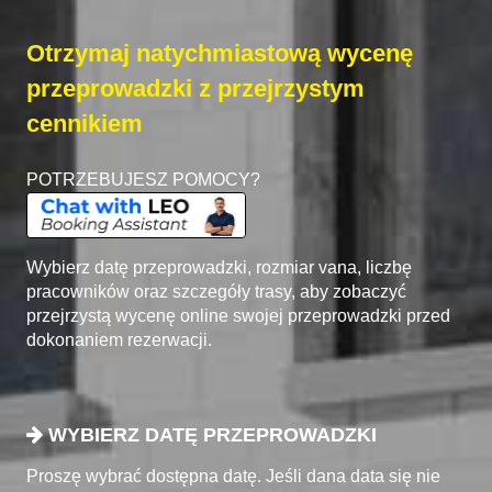
Otrzymaj natychmiastową wycenę
przeprowadzki z przejrzystym
cennikiem
POTRZEBUJESZ POMOCY?
Wybierz datę przeprowadzki, rozmiar vana, liczbę
pracowników oraz szczegóły trasy, aby zobaczyć
przejrzystą wycenę online swojej przeprowadzki przed
dokonaniem rezerwacji.
WYBIERZ DATĘ PRZEPROWADZKI
Proszę wybrać dostępna datę. Jeśli dana data się nie