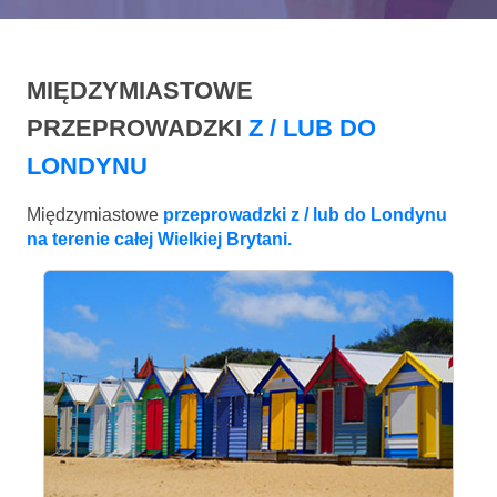
MIĘDZYMIASTOWE
PRZEPROWADZKI
Z / LUB DO
LONDYNU
Międzymiastowe
przeprowadzki z / lub do Londynu
na terenie całej Wielkiej Brytani.