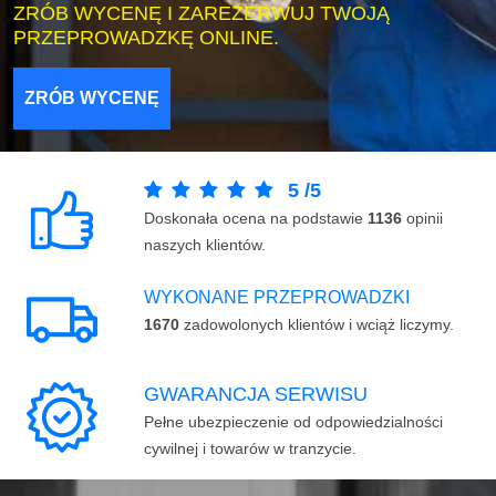
ZRÓB WYCENĘ I ZAREZERWUJ TWOJĄ
PRZEPROWADZKĘ ONLINE.
ZRÓB WYCENĘ
5
/
5
Doskonała ocena na podstawie
1136
opinii
naszych klientów.
WYKONANE PRZEPROWADZKI
1670
zadowolonych klientów i wciąż liczymy.
GWARANCJA SERWISU
Pełne ubezpieczenie od odpowiedzialności
cywilnej i towarów w tranzycie.