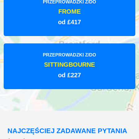
PRZEPROWADZKI Z/DO
FROME
od £417
PRZEPROWADZKI Z/DO
SITTINGBOURNE
od £227
NAJCZĘŚCIEJ ZADAWANE PYTANIA