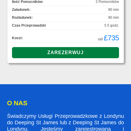
Ilość Pomocników:
2 Pomocników
Załadunek:
90 min
Rozładunek:
90 min
Czas Przeprowadzki
5.5 godz.
£735
Koszt:
od
O NAS
Świadczymy Usługi Przeprowadzkowe z Londynu
do Deeping St James lub z Deeping St James do
Londynu. Jesteśmy zarejestrowaną i