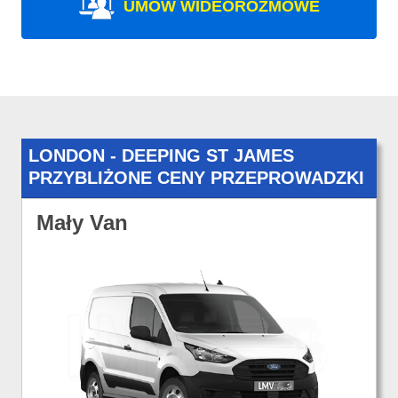
UMÓW WIDEOROZMOWE
LONDON - DEEPING ST JAMES
PRZYBLIŻONE CENY PRZEPROWADZKI
Mały Van