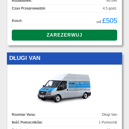
Rozładunek:
60 min
Czas Przeprowadzki
4.5 godz.
£505
Koszt:
od
DŁUGI VAN
Rozmiar Vana:
Długi Van
Ilość Pomocników:
1 Pomocnik