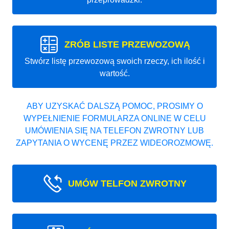
ZRÓB LISTE PRZEWOZOWĄ
Stwórz listę przewozową swoich rzeczy, ich ilość i
wartość.
ABY UZYSKAĆ DALSZĄ POMOC, PROSIMY O
WYPEŁNIENIE FORMULARZA ONLINE W CELU
UMÓWIENIA SIĘ NA TELEFON ZWROTNY LUB
ZAPYTANIA O WYCENĘ PRZEZ WIDEOROZMOWĘ.
UMÓW TELFON ZWROTNY