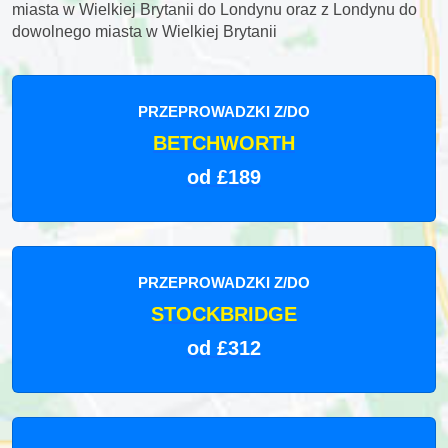
miasta w Wielkiej Brytanii do Londynu oraz z Londynu do
dowolnego miasta w Wielkiej Brytanii
PRZEPROWADZKI Z/DO
BETCHWORTH
od £189
PRZEPROWADZKI Z/DO
STOCKBRIDGE
od £312