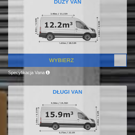
DUŻY VAN
WYBIERZ
Specyfikacja Vana
DŁUGI VAN