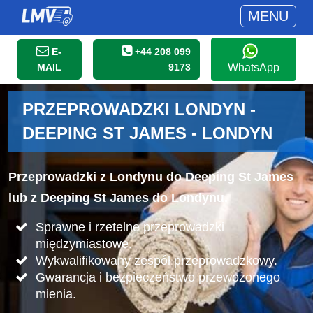
MENU
E-
+44 208 099
MAIL
9173
WhatsApp
PRZEPROWADZKI LONDYN -
DEEPING ST JAMES - LONDYN
Przeprowadzki z Londynu do Deeping St James
lub z Deeping St James do Londynu.
Sprawne i rzetelne przeprowadzki
międzymiastowe.
Wykwalifikowany zespół przeprowadzkowy.
Gwarancja i bezpieczeństwo przewożonego
mienia.