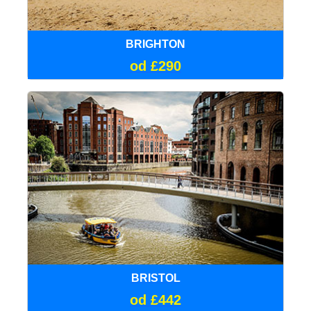
BRIGHTON
od £290
BRISTOL
od £442