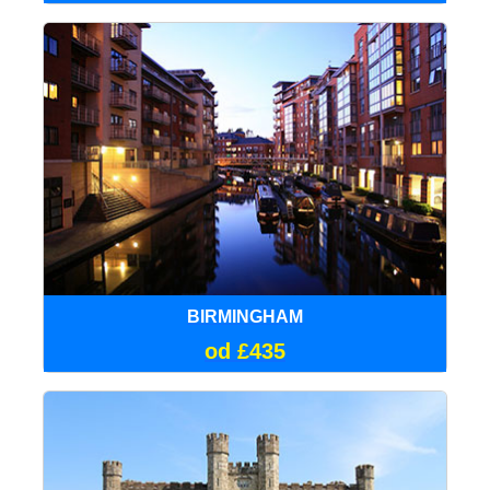
BIRMINGHAM
od £435