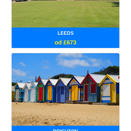
LEEDS
od £673