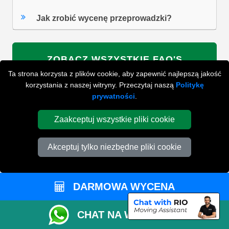
Jak zrobić wycenę przeprowadzki?
ZOBACZ WSZYSTKIE FAQ'S
Ta strona korzysta z plików cookie, aby zapewnić najlepszą jakość
korzystania z naszej witryny. Przeczytaj naszą
Politykę
prywatności
.
WYSZUKAJ W NAJCZĘŚCIEJ ZADAWANYCH
PYTANIACH
Zaakceptuj wszystkie pliki cookie
Akceptuj tylko niezbędne pliki cookie
ZACZNIJ WPISYWAĆ SWOJE PYTANIE I WYBIERZ Z
PONIŻSZYCH WYNIKÓW
DARMOWA WYCENA
CHAT NA WHATSAPP