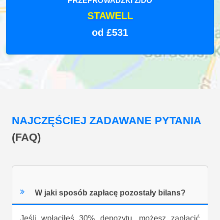
PRZEPROWADZKI Z/DO
STAWELL
od £531
NAJCZĘŚCIEJ ZADAWANE PYTANIA
(FAQ)
W jaki sposób zapłacę pozostały bilans?
Jeśli wpłaciłeś 30% depozytu, możesz zapłacić