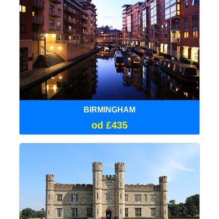
BIRMINGHAM
od £435