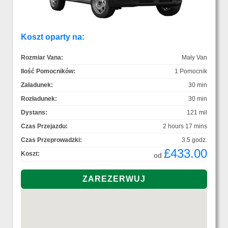
Koszt oparty na:
Rozmiar Vana:
Mały Van
Ilość Pomocników:
1 Pomocnik
Załadunek:
30 min
Rozładunek:
30 min
Dystans:
121 mil
Czas Przejazdu:
2 hours 17 mins
Czas Przeprowadzki:
3.5 godz.
£433.00
Koszt:
od