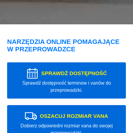
NARZĘDZIA ONLINE POMAGAJĄCE
W PRZEPROWADZCE
SPRAWDŹ DOSTĘPNOŚĆ
Sprawdź dostępność terminow i vanów do
przeprowadzki.
OSZACUJ ROZMIAR VANA
Dobierz odpowiedni rozmiar vana do swojej
przeprowadzki.