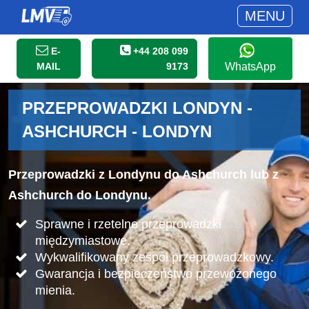
MENU
E-
+44 208 099
MAIL
9173
WhatsApp
PRZEPROWADZKI LONDYN -
ASHCHURCH - LONDYN
Przeprowadzki z Londynu do Ashchurch lub z
Ashchurch do Londynu.
Sprawne i rzetelne przeprowadzki
międzymiastowe.
Wykwalifikowany zespół przeprowadzkowy.
Gwarancja i bezpieczeństwo przewożonego
mienia.