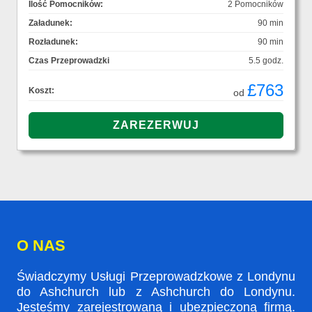
Ilość Pomocników:
2 Pomocników
Załadunek:
90 min
Rozładunek:
90 min
Czas Przeprowadzki
5.5 godz.
£763
Koszt:
od
O NAS
Świadczymy Usługi Przeprowadzkowe z Londynu
do Ashchurch lub z Ashchurch do Londynu.
Jesteśmy zarejestrowaną i ubezpieczoną firmą.