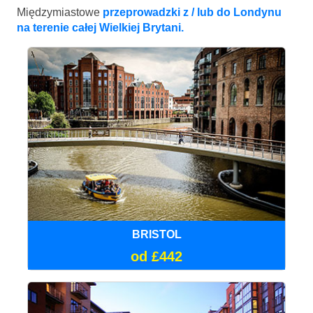
Międzymiastowe
przeprowadzki z / lub do Londynu
na terenie całej Wielkiej Brytani.
BRISTOL
od £442