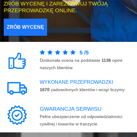
ZRÓB WYCENĘ I ZAREZERWUJ TWOJĄ
PRZEPROWADZKĘ ONLINE.
ZRÓB WYCENĘ
5
/
5
Doskonała ocena na podstawie
1136
opinii
naszych klientów.
WYKONANE PRZEPROWADZKI
1670
zadowolonych klientów i wciąż liczymy.
GWARANCJA SERWISU
Pełne ubezpieczenie od odpowiedzialności
cywilnej i towarów w tranzycie.