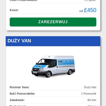
Czas Przeprowadzki
3.5 godz.
£450
Koszt:
od
DUŻY VAN
Rozmiar Vana:
Duży Van
Ilość Pomocników:
1 Pomocnik
Załadunek:
60 min