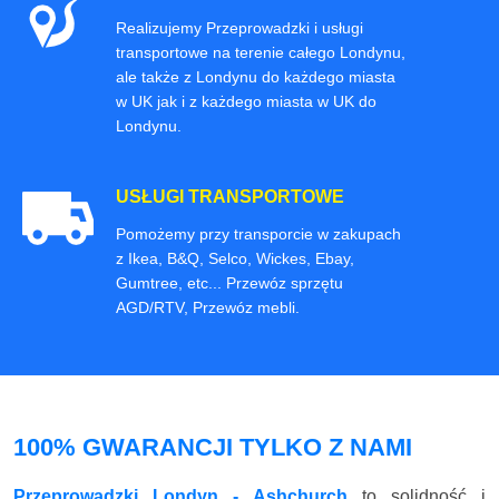
Realizujemy Przeprowadzki i usługi
transportowe na terenie całego Londynu,
ale także z Londynu do każdego miasta
w UK jak i z każdego miasta w UK do
Londynu.
USŁUGI TRANSPORTOWE
Pomożemy przy transporcie w zakupach
z Ikea, B&Q, Selco, Wickes, Ebay,
Gumtree, etc... Przewóz sprzętu
AGD/RTV, Przewóz mebli.
100% GWARANCJI TYLKO Z NAMI
Przeprowadzki Londyn - Ashchurch
to solidność i