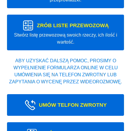
ZRÓB LISTE PRZEWOZOWĄ
Stwórz listę przewozową swoich rzeczy, ich ilość i
wartość.
ABY UZYSKAĆ DALSZĄ POMOC, PROSIMY O
WYPEŁNIENIE FORMULARZA ONLINE W CELU
UMÓWIENIA SIĘ NA TELEFON ZWROTNY LUB
ZAPYTANIA O WYCENĘ PRZEZ WIDEOROZMOWĘ.
UMÓW TELFON ZWROTNY