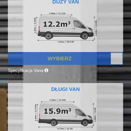
DUŻY VAN
WYBIERZ
Specyfikacja Vana
DŁUGI VAN