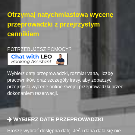
Otrzymaj natychmiastową wycenę
przeprowadzki z przejrzystym
cennikiem
POTRZEBUJESZ POMOCY?
Wybierz datę przeprowadzki, rozmiar vana, liczbę
pracowników oraz szczegóły trasy, aby zobaczyć
przejrzystą wycenę online swojej przeprowadzki przed
dokonaniem rezerwacji.
WYBIERZ DATĘ PRZEPROWADZKI
Proszę wybrać dostępna datę. Jeśli dana data się nie