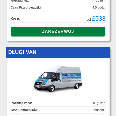
Rozładunek:
60 min
Czas Przeprowadzki
4.5 godz.
£533
Koszt:
od
DŁUGI VAN
Rozmiar Vana:
Długi Van
Ilość Pomocników:
1 Pomocnik