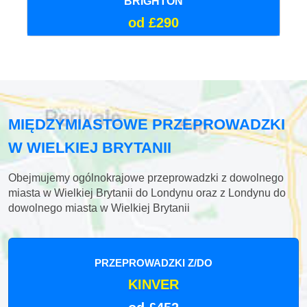
BRIGHTON
od £290
MIĘDZYMIASTOWE PRZEPROWADZKI
W WIELKIEJ BRYTANII
Obejmujemy ogólnokrajowe przeprowadzki z dowolnego
miasta w Wielkiej Brytanii do Londynu oraz z Londynu do
dowolnego miasta w Wielkiej Brytanii
PRZEPROWADZKI Z/DO
KINVER