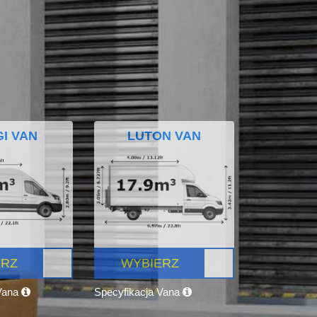
I VAN
LUTON VAN
ERZ
WYBIERZ
 Vana
Specyfikacja Vana