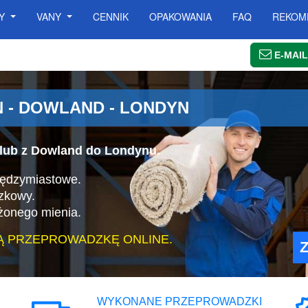
SY
VANY
CENNIK
OPAKOWANIA
FAQ
REKOM
E-MAIL
 - DOWLAND - LONDYN
lub z Dowland do Londynu.
iędzymiastowe.
zkowy.
żonego mienia.
Ą PRZEPROWADZKĘ ONLINE.
WYKONANE PRZEPROWADZKI