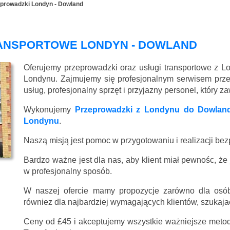
prowadzki Londyn - Dowland
RANSPORTOWE LONDYN - DOWLAND
Oferujemy przeprowadzki oraz usługi transportowe z 
Londynu. Zajmujemy się profesjonalnym serwisem prz
usług, profesjonalny sprzęt i przyjazny personel, który 
Wykonujemy
Przeprowadzki z Londynu do Dowlan
Londynu
.
Naszą misją jest pomoc w przygotowaniu i realizacji be
Bardzo ważne jest dla nas, aby klient miał pewnośc, że
w profesjonalny sposób.
W naszej ofercie mamy propozycje zarówno dla osób
równiez dla najbardziej wymagających klientów, szukajac
Ceny
od £45
i akceptujemy wszystkie ważniejsze metody