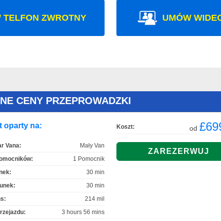
 TELFON ZWROTNY
UMÓW WIDE
ONE CENY PRZEPROWADZKI
£69
 oparty na:
Koszt:
od
r Vana:
Mały Van
Pomocników:
1 Pomocnik
nek:
30 min
unek:
30 min
s:
214 mil
rzejazdu:
3 hours 56 mins