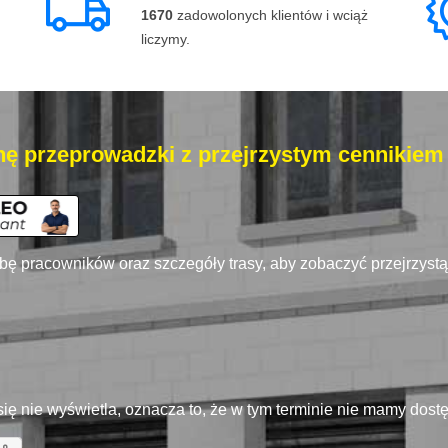
1670
zadowolonych klientów i wciąż
liczymy.
ę przeprowadzki z przejrzystym cennikiem
zbę pracowników oraz szczegóły trasy, aby zobaczyć przejrzyst
się nie wyświetla, oznacza to, że w tym terminie nie mamy dos