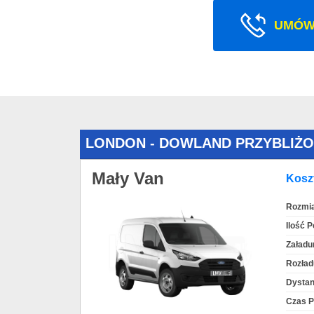
UMÓW
LONDON - DOWLAND PRZYBLIŻ
Mały Van
Koszt
Rozmia
Ilość 
Załadu
Rozład
Dystan
Czas P