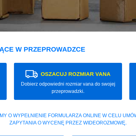
JĄCE W PRZEPROWADZCE
OSZACUJ ROZMIAR VANA
Dobierz odpowiedni rozmiar vana do swojej
przeprowadzki.
MY O WYPEŁNIENIE FORMULARZA ONLINE W CELU UMÓW
ZAPYTANIA O WYCENĘ PRZEZ WIDEOROZMOWĘ.