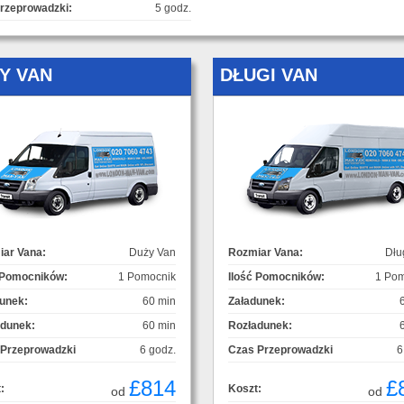
rzeprowadzki:
5 godz.
Y VAN
DŁUGI VAN
ar Vana:
Duży Van
Rozmiar Vana:
Dłu
 Pomocników:
1 Pomocnik
Ilość Pomocników:
1 Pom
unek:
60 min
Załadunek:
adunek:
60 min
Rozładunek:
 Przeprowadzki
6 godz.
Czas Przeprowadzki
6
£814
£
:
Koszt:
od
od