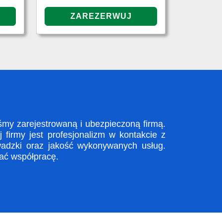
y zarejestrowaną i ubezpieczoną firmą.
firmy jest profesjonalizm w kontakcie z
adzki oraz jakość wykonywanych usług.
zać współpracę.