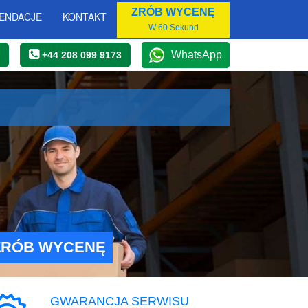
ZRÓB WYCENĘ
ENDACJE
KONTAKT
W 60 Sekund
WhatsApp
+44 208 099 9173
ZRÓB WYCENĘ
GWARANCJA SERWISU