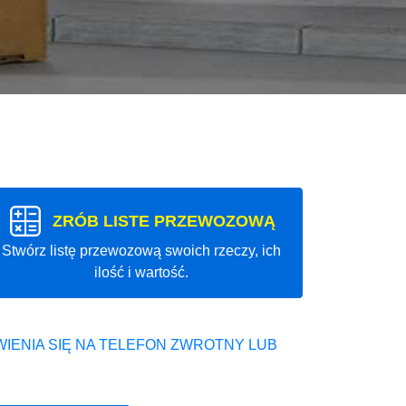
ZRÓB LISTE PRZEWOZOWĄ
Stwórz listę przewozową swoich rzeczy, ich
ilość i wartość.
IENIA SIĘ NA TELEFON ZWROTNY LUB