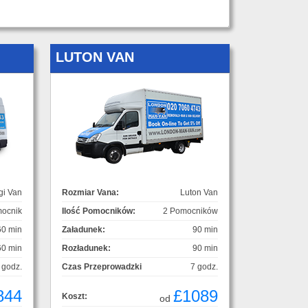
LUTON VAN
gi Van
Rozmiar Vana:
Luton Van
ocnik
Ilość Pomocników:
2 Pomocników
60 min
Załadunek:
90 min
60 min
Rozładunek:
90 min
 godz.
Czas Przeprowadzki
7 godz.
844
£1089
Koszt:
od