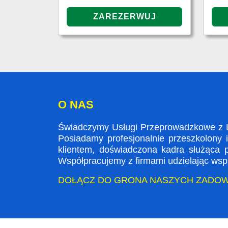
O NAS
Świadczymy Usługi Przeprowadzkowe z L
Posiadamy profesjonalnie przeszkolony 
klientem, doświadczona kadra służąca
Współpracujemy z firmami udzielając wspa
DOŁĄCZ DO GRONA NASZYCH ZADO