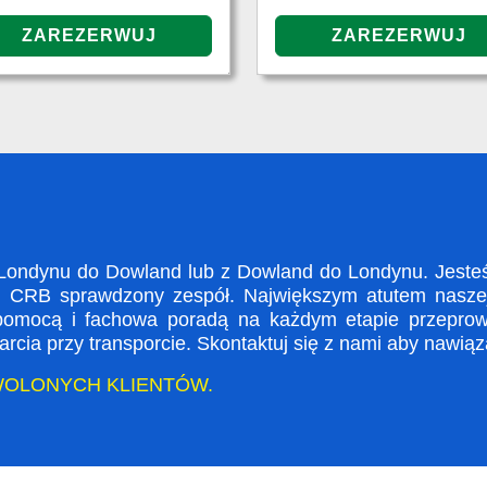
ondynu do Dowland lub z Dowland do Londynu. Jesteśm
i CRB sprawdzony zespół. Największym atutem naszej 
 pomocą i fachowa poradą na każdym etapie przeprow
rcia przy transporcie. Skontaktuj się z nami aby nawią
WOLONYCH KLIENTÓW.