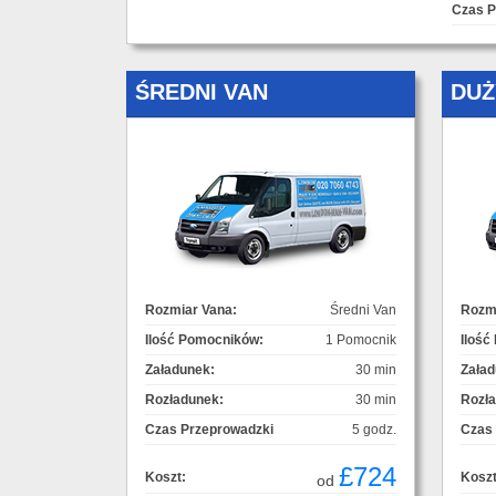
Czas P
ŚREDNI VAN
DUŻ
Rozmiar Vana:
Średni Van
Rozmi
Ilość Pomocników:
1 Pomocnik
Ilość
Załadunek:
30 min
Załad
Rozładunek:
30 min
Rozł
Czas Przeprowadzki
5 godz.
Czas
£724
Koszt:
Koszt
od