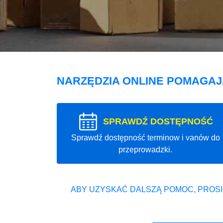
NARZĘDZIA ONLINE POMAGA
SPRAWDŹ DOSTĘPNOŚĆ
Sprawdź dostępność terminow i vanów do
przeprowadzki.
ABY UZYSKAĆ DALSZĄ POMOC, PROSI