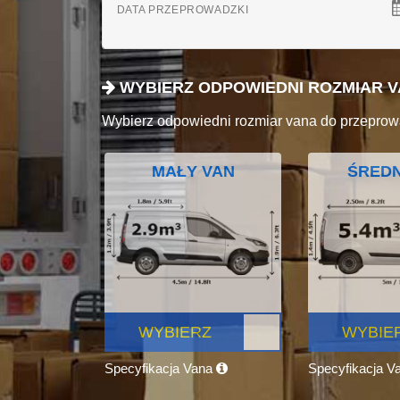
DATA PRZEPROWADZKI
WYBIERZ ODPOWIEDNI ROZMIAR 
Wybierz odpowiedni rozmiar vana do przeprow
MAŁY VAN
ŚREDN
WYBIERZ
WYBIE
Specyfikacja Vana
Specyfikacja V