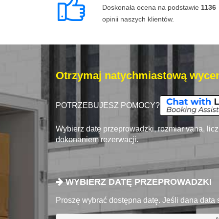
Doskonała ocena na podstawie
1136
opinii naszych klientów.
Otrzymaj natychmiastową wycen
POTRZEBUJESZ POMOCY?
Wybierz datę przeprowadzki, rozmiar vana, lic
dokonaniem rezerwacji.
WYBIERZ DATĘ PRZEPROWADZKI
Proszę wybrać dostępna datę. Jeśli dana data 