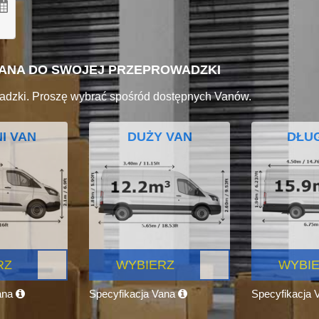
VANA DO SWOJEJ PRZEPROWADZKI
adzki. Proszę wybrać spośród dostępnych Vanów.
I VAN
DUŻY VAN
DŁUG
RZ
WYBIERZ
WYBI
ana
Specyfikacja Vana
Specyfikacja