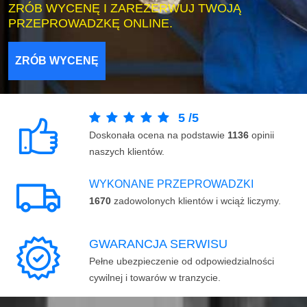
ZRÓB WYCENĘ I ZAREZERWUJ TWOJĄ
PRZEPROWADZKĘ ONLINE.
ZRÓB WYCENĘ
5
/
5
Doskonała ocena na podstawie
1136
opinii
naszych klientów.
WYKONANE PRZEPROWADZKI
1670
zadowolonych klientów i wciąż liczymy.
GWARANCJA SERWISU
Pełne ubezpieczenie od odpowiedzialności
cywilnej i towarów w tranzycie.