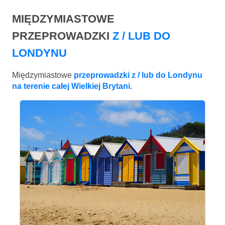
MIĘDZYMIASTOWE
PRZEPROWADZKI
Z / LUB DO
LONDYNU
Międzymiastowe
przeprowadzki z / lub do Londynu
na terenie całej Wielkiej Brytani.