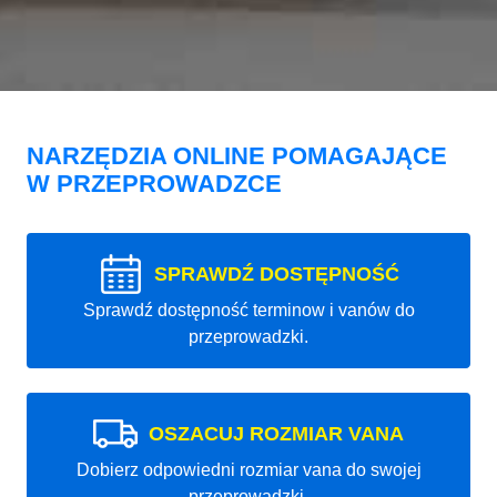
NARZĘDZIA ONLINE POMAGAJĄCE
W PRZEPROWADZCE
SPRAWDŹ DOSTĘPNOŚĆ
Sprawdź dostępność terminow i vanów do
przeprowadzki.
OSZACUJ ROZMIAR VANA
Dobierz odpowiedni rozmiar vana do swojej
przeprowadzki.