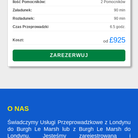
Ilość Pomocników:
2 Pomocników
Załadunek:
90 min
Rozładunek:
90 min
Czas Przeprowadzki
6.5 godz.
£925
Koszt:
od
O NAS
Świadczymy Usługi Przeprowadzkowe z Londynu
do Burgh Le Marsh lub z Burgh Le Marsh do
Londynu. Jesteśmy zarejestrowaną i