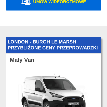
UMÓW WIDEOROZMOWE
LONDON - BURGH LE MARSH
PRZYBLIŻONE CENY PRZEPROWADZKI
Mały Van