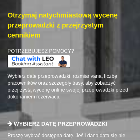
Otrzymaj natychmiastową wycenę
przeprowadzki z przejrzystym
cennikiem
POTRZEBUJESZ POMOCY?
Wybierz datę przeprowadzki, rozmiar vana, liczbę
pracowników oraz szczegóły trasy, aby zobaczyć
przejrzystą wycenę online swojej przeprowadzki przed
dokonaniem rezerwacji.
WYBIERZ DATĘ PRZEPROWADZKI
Proszę wybrać dostępna datę. Jeśli dana data się nie