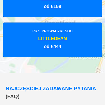
od £158
PRZEPROWADZKI Z/DO
LITTLEDEAN
od £444
NAJCZĘŚCIEJ ZADAWANE PYTANIA
(FAQ)