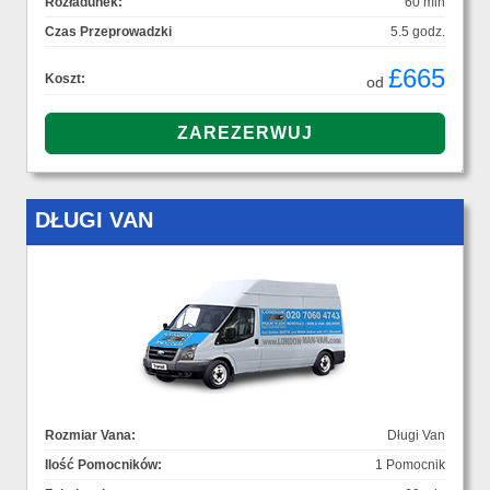
Rozładunek:
60 min
Czas Przeprowadzki
5.5 godz.
£665
Koszt:
od
DŁUGI VAN
Rozmiar Vana:
Długi Van
Ilość Pomocników:
1 Pomocnik