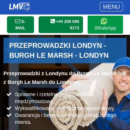
MENU
E-
+44 208 099
MAIL
9173
WhatsApp
PRZEPROWADZKI LONDYN -
BURGH LE MARSH - LONDYN
Przeprowadzki z Londynu do Burgh Le Marsh lub
z Burgh Le Marsh do Londynu.
Sprawne i rzetelne przeprowadzki
międzymiastowe.
Wykwalifikowany zespół przeprowadzkowy.
Gwarancja i bezpieczeństwo przewożonego
mienia.