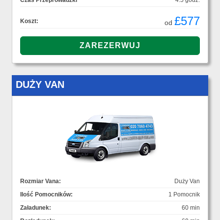
Czas Przeprowadzki
4.5 godz.
£577
Koszt:
od
DUŻY VAN
Rozmiar Vana:
Duży Van
Ilość Pomocników:
1 Pomocnik
Załadunek:
60 min