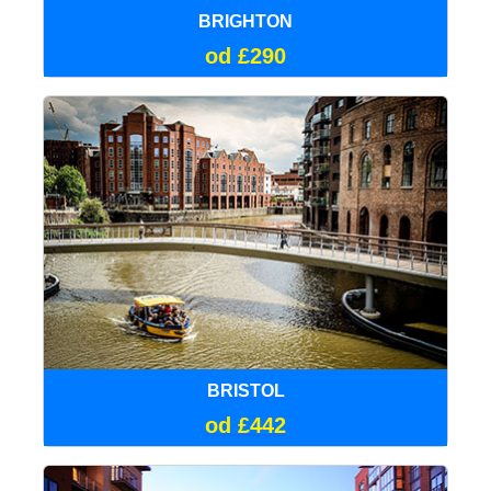
BRIGHTON
od £290
BRISTOL
od £442