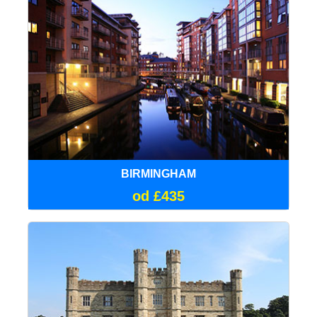
BIRMINGHAM
od £435