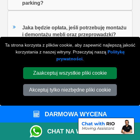
parking?
Jaka będzie opłata, jeśli potrzebuję montażu
i demontażu mebli oraz przeprowadzki?
Ta strona korzysta z plików cookie, aby zapewnić najlepszą jakość
korzystania z naszej witryny. Przeczytaj naszą
Politykę
prywatności
.
Co jeśli praca się przedłuży?
Zaakceptuj wszystkie pliki cookie
ZOBACZ WSZYSTKIE FAQ'S
Akceptuj tylko niezbędne pliki cookie
WYSZUKAJ W NAJCZĘŚCIEJ ZADAWANYCH
DARMOWA WYCENA
PYTANIACH
CHAT NA WHATSAPP