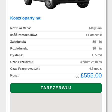
Koszt oparty na:
Rozmiar Vana:
Mały Van
Ilość Pomocników:
1 Pomocnik
Załadunek:
30 min
Rozładunek:
30 min
Dystans:
155 mil
Czas Przejazdu:
3 hours 25 mins
Czas Przeprowadzki:
4.5 godz.
£555.00
Koszt:
od