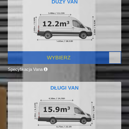
DUŻY VAN
WYBIERZ
Specyfikacja Vana
DŁUGI VAN