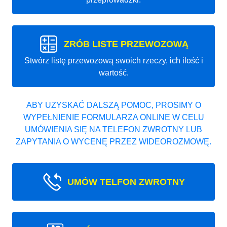
ZRÓB LISTE PRZEWOZOWĄ
Stwórz listę przewozową swoich rzeczy, ich ilość i
wartość.
ABY UZYSKAĆ DALSZĄ POMOC, PROSIMY O
WYPEŁNIENIE FORMULARZA ONLINE W CELU
UMÓWIENIA SIĘ NA TELEFON ZWROTNY LUB
ZAPYTANIA O WYCENĘ PRZEZ WIDEOROZMOWĘ.
UMÓW TELFON ZWROTNY