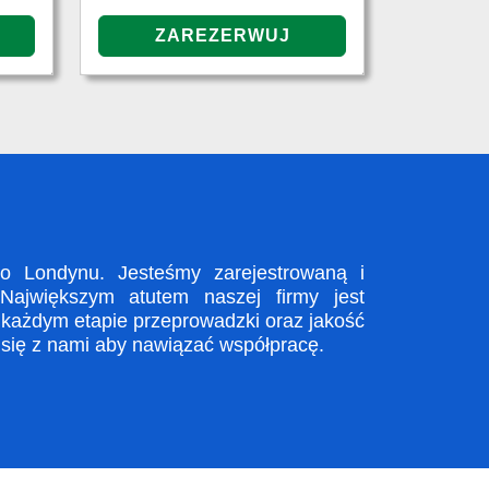
 Londynu. Jesteśmy zarejestrowaną i
Największym atutem naszej firmy jest
 każdym etapie przeprowadzki oraz jakość
 się z nami aby nawiązać współpracę.