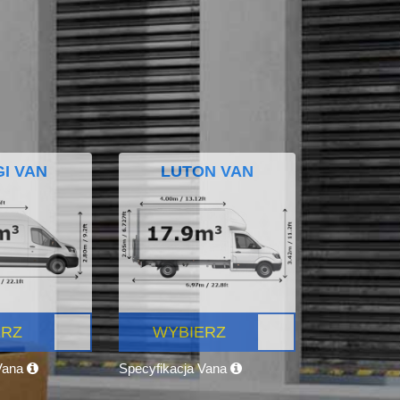
I VAN
LUTON VAN
ERZ
WYBIERZ
 Vana
Specyfikacja Vana