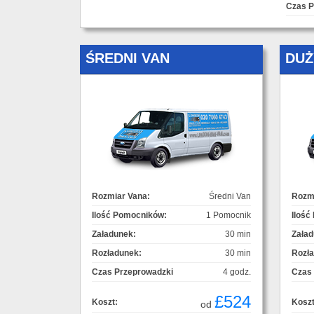
Czas P
ŚREDNI VAN
DUŻ
Rozmiar Vana:
Średni Van
Rozmi
Ilość Pomocników:
1 Pomocnik
Ilość
Załadunek:
30 min
Załad
Rozładunek:
30 min
Rozł
Czas Przeprowadzki
4 godz.
Czas
£524
Koszt:
Koszt
od