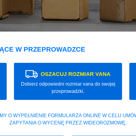
JĄCE W PRZEPROWADZCE
OSZACUJ ROZMIAR VANA
Dobierz odpowiedni rozmiar vana do swojej
przeprowadzki.
MY O WYPEŁNIENIE FORMULARZA ONLINE W CELU UMÓW
ZAPYTANIA O WYCENĘ PRZEZ WIDEOROZMOWĘ.