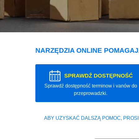
NARZĘDZIA ONLINE POMAGA
SPRAWDŹ DOSTĘPNOŚĆ
Sprawdź dostępność terminow i vanów do
przeprowadzki.
ABY UZYSKAĆ DALSZĄ POMOC, PROSI