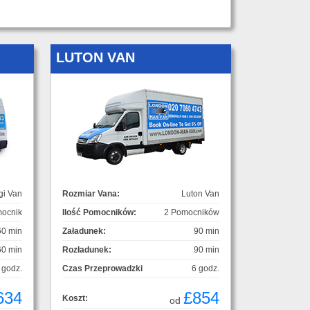
LUTON VAN
gi Van
Rozmiar Vana:
Luton Van
ocnik
Ilość Pomocników:
2 Pomocników
60 min
Załadunek:
90 min
60 min
Rozładunek:
90 min
 godz.
Czas Przeprowadzki
6 godz.
634
£854
Koszt:
od