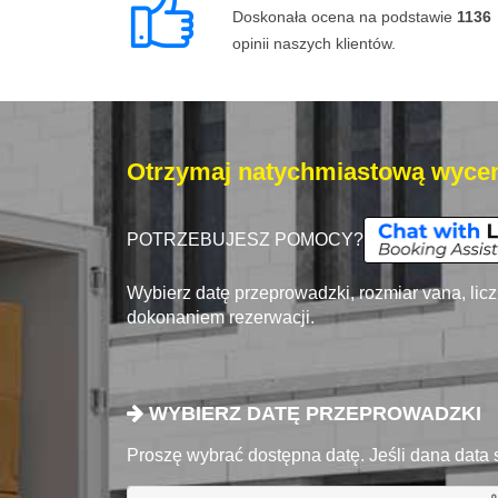
Doskonała ocena na podstawie
1136
opinii naszych klientów.
Otrzymaj natychmiastową wycen
POTRZEBUJESZ POMOCY?
Wybierz datę przeprowadzki, rozmiar vana, lic
dokonaniem rezerwacji.
WYBIERZ DATĘ PRZEPROWADZKI
Proszę wybrać dostępna datę. Jeśli dana data 