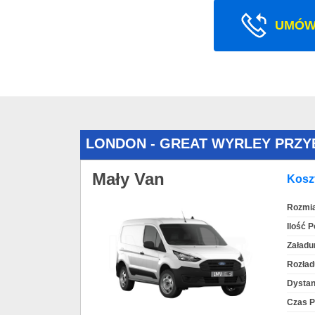
UMÓW
LONDON - GREAT WYRLEY PRZY
Mały Van
Koszt
Rozmia
Ilość 
Załadu
Rozład
Dystan
Czas P