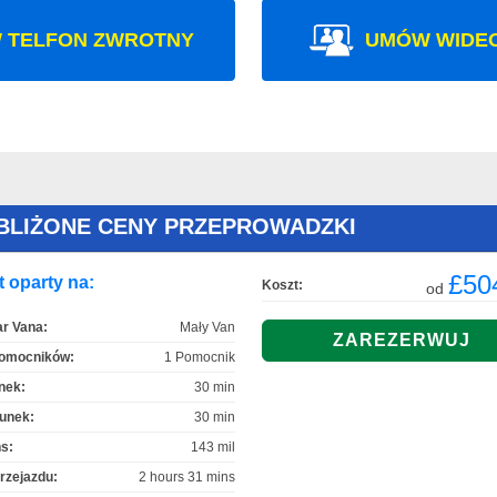
 TELFON ZWROTNY
UMÓW WIDE
BLIŻONE CENY PRZEPROWADZKI
£50
 oparty na:
Koszt:
od
r Vana:
Mały Van
Pomocników:
1 Pomocnik
nek:
30 min
unek:
30 min
s:
143 mil
rzejazdu:
2 hours 31 mins