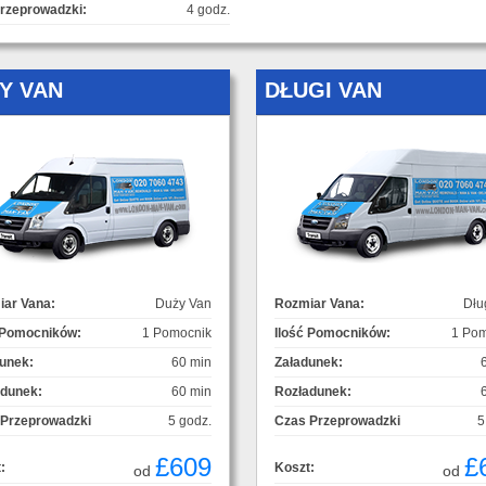
rzeprowadzki:
4 godz.
Y VAN
DŁUGI VAN
ar Vana:
Duży Van
Rozmiar Vana:
Dłu
 Pomocników:
1 Pomocnik
Ilość Pomocników:
1 Pom
unek:
60 min
Załadunek:
adunek:
60 min
Rozładunek:
 Przeprowadzki
5 godz.
Czas Przeprowadzki
5
£609
£
:
Koszt:
od
od