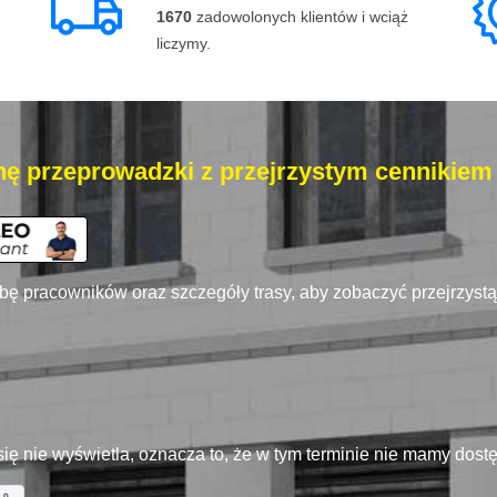
1670
zadowolonych klientów i wciąż
liczymy.
ę przeprowadzki z przejrzystym cennikiem
zbę pracowników oraz szczegóły trasy, aby zobaczyć przejrzyst
się nie wyświetla, oznacza to, że w tym terminie nie mamy dos