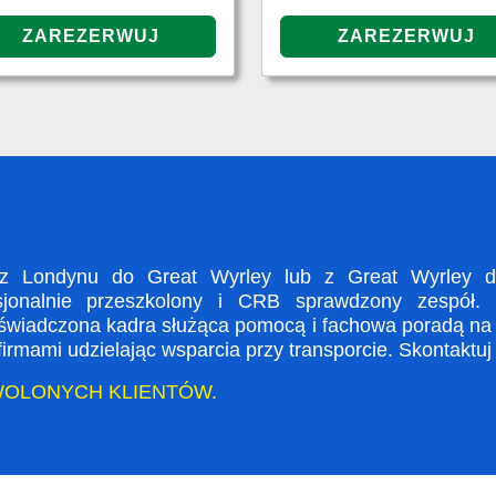
z Londynu do Great Wyrley lub z Great Wyrley do
sjonalnie przeszkolony i CRB sprawdzony zespół. 
doświadczona kadra służąca pomocą i fachowa poradą na
rmami udzielając wsparcia przy transporcie. Skontaktuj
WOLONYCH KLIENTÓW.