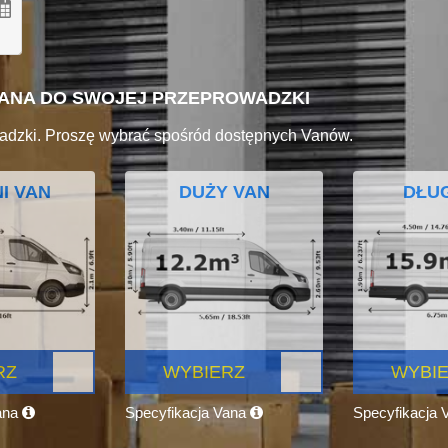
VANA DO SWOJEJ PRZEPROWADZKI
adzki. Proszę wybrać spośród dostępnych Vanów.
I VAN
DUŻY VAN
DŁUG
RZ
WYBIERZ
WYBI
ana
Specyfikacja Vana
Specyfikacja