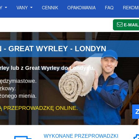
SY
VANY
CENNIK
OPAKOWANIA
FAQ
REKOM
E-MAIL
- GREAT WYRLEY - LONDYN
ley lub z Great Wyrley do Londynu.
iędzymiastowe.
zkowy.
żonego mienia.
Ą PRZEPROWADZKĘ ONLINE.
WYKONANE PRZEPROWADZKI