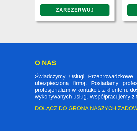
O NAS
Świadczymy Usługi Przeprowadzkowe 
ubezpieczoną firmą. Posiadamy profe
profesjonalizm w kontakcie z klientem, 
wykonywanych usług. Współpracujemy z fi
DOŁĄCZ DO GRONA NASZYCH ZADO