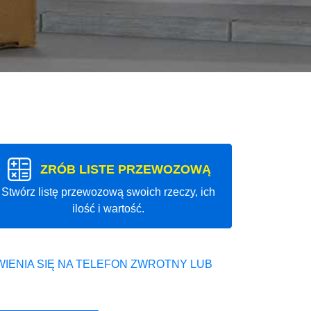
ZRÓB LISTE PRZEWOZOWĄ
Stwórz listę przewozową swoich rzeczy, ich
ilość i wartość.
IENIA SIĘ NA TELEFON ZWROTNY LUB