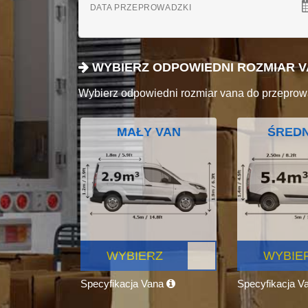
DATA PRZEPROWADZKI
WYBIERZ ODPOWIEDNI ROZMIAR 
Wybierz odpowiedni rozmiar vana do przeprow
MAŁY VAN
ŚREDN
WYBIERZ
WYBIE
Specyfikacja Vana
Specyfikacja V