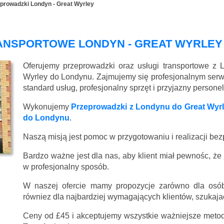
prowadzki Londyn - Great Wyrley
ANSPORTOWE LONDYN - GREAT WYRLEY
Oferujemy przeprowadzki oraz usługi transportowe z 
Wyrley do Londynu. Zajmujemy się profesjonalnym se
standard usług, profesjonalny sprzęt i przyjazny persone
Wykonujemy
Przeprowadzki z Londynu do Great Wyr
do Londynu
.
Naszą misją jest pomoc w przygotowaniu i realizacji be
Bardzo ważne jest dla nas, aby klient miał pewnośc, że
w profesjonalny sposób.
W naszej ofercie mamy propozycje zarówno dla osób
równiez dla najbardziej wymagających klientów, szukajac
Ceny
od £45
i akceptujemy wszystkie ważniejsze metody