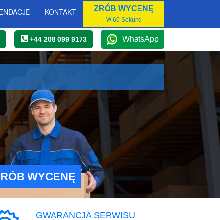
ZRÓB WYCENĘ
ENDACJE
KONTAKT
W 60 Sekund
WhatsApp
+44 208 099 9173
ZRÓB WYCENĘ
GWARANCJA SERWISU