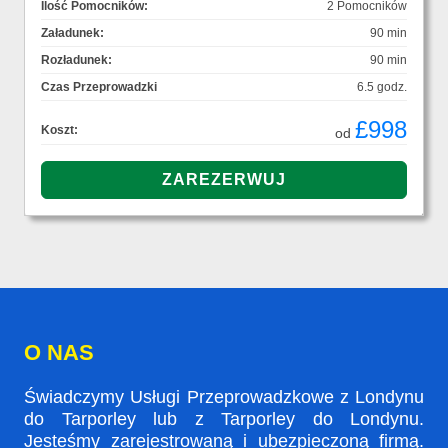
Ilość Pomocników:
2 Pomocników
Załadunek:
90 min
Rozładunek:
90 min
Czas Przeprowadzki
6.5 godz.
£998
Koszt:
od
O NAS
Świadczymy Usługi Przeprowadzkowe z Londynu
do Tarporley lub z Tarporley do Londynu.
Jesteśmy zarejestrowaną i ubezpieczoną firmą.