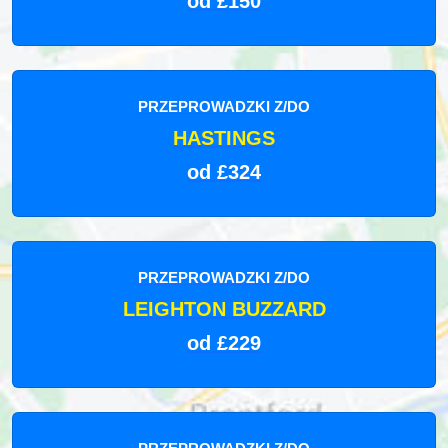
od £150
PRZEPROWADZKI Z/DO
HASTINGS
od £324
PRZEPROWADZKI Z/DO
LEIGHTON BUZZARD
od £229