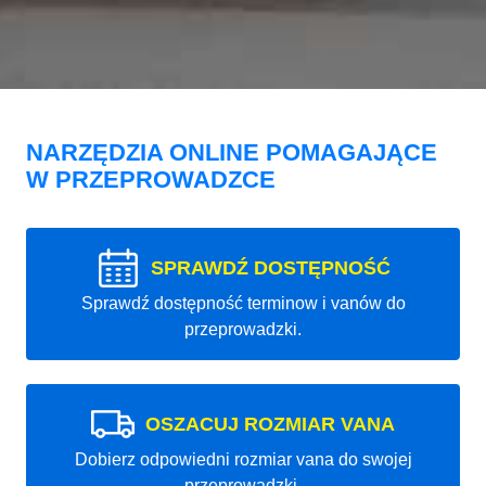
NARZĘDZIA ONLINE POMAGAJĄCE
W PRZEPROWADZCE
SPRAWDŹ DOSTĘPNOŚĆ
Sprawdź dostępność terminow i vanów do
przeprowadzki.
OSZACUJ ROZMIAR VANA
Dobierz odpowiedni rozmiar vana do swojej
przeprowadzki.