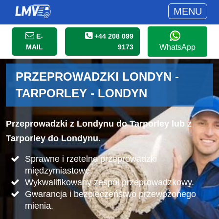
MENU
E-
+44 208 099
MAIL
9173
WhatsApp
PRZEPROWADZKI LONDYN -
TARPORLEY - LONDYN
Przeprowadzki z Londynu do Tarporley lub z
Tarporley do Londynu.
Sprawne i rzetelne przeprowadzki
międzymiastowe.
Wykwalifikowany zespół przeprowadzkowy.
Gwarancja i bezpieczeństwo przewożonego
mienia.