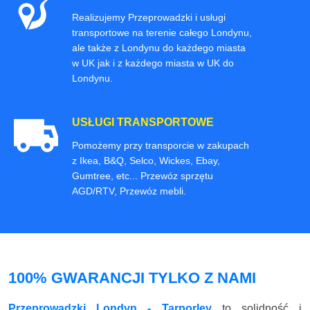
Realizujemy Przeprowadzki i usługi
transportowe na terenie całego Londynu,
ale także z Londynu do każdego miasta
w UK jak i z każdego miasta w UK do
Londynu.
USŁUGI TRANSPORTOWE
Pomożemy przy transporcie w zakupach
z Ikea, B&Q, Selco, Wickes, Ebay,
Gumtree, etc... Przewóz sprzętu
AGD/RTV, Przewóz mebli.
100% GWARANCJI TYLKO Z NAMI
Przeprowadzki Londyn - Tarporley
to solidność i