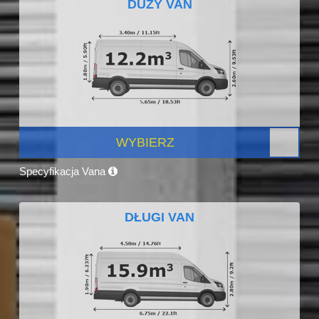
DUŻY VAN
WYBIERZ
Specyfikacja Vana
DŁUGI VAN