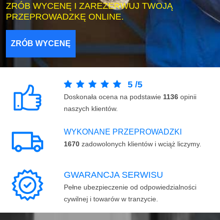
ZRÓB WYCENĘ I ZAREZERWUJ TWOJĄ
PRZEPROWADZKĘ ONLINE.
ZRÓB WYCENĘ
5
/
5
Doskonała ocena na podstawie
1136
opinii
naszych klientów.
WYKONANE PRZEPROWADZKI
1670
zadowolonych klientów i wciąż liczymy.
GWARANCJA SERWISU
Pełne ubezpieczenie od odpowiedzialności
cywilnej i towarów w tranzycie.