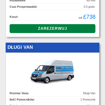
Rozładunek:
60 min
Czas Przeprowadzki
5.5 godz.
£738
Koszt:
od
DŁUGI VAN
Rozmiar Vana:
Długi Van
Ilość Pomocników:
1 Pomocnik