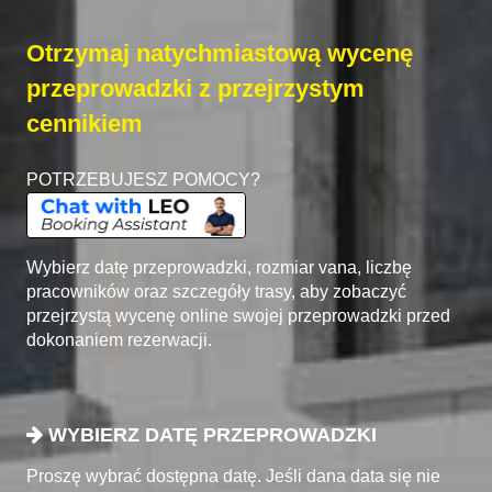
Otrzymaj natychmiastową wycenę
przeprowadzki z przejrzystym
cennikiem
POTRZEBUJESZ POMOCY?
Wybierz datę przeprowadzki, rozmiar vana, liczbę
pracowników oraz szczegóły trasy, aby zobaczyć
przejrzystą wycenę online swojej przeprowadzki przed
dokonaniem rezerwacji.
WYBIERZ DATĘ PRZEPROWADZKI
Proszę wybrać dostępna datę. Jeśli dana data się nie