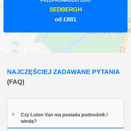
PRZEPROWADZKI Z/DO
SEDBERGH
od £881
NAJCZĘŚCIEJ ZADAWANE PYTANIA
(FAQ)
Czy Luton Van ma posiada podnośnik /
windę?