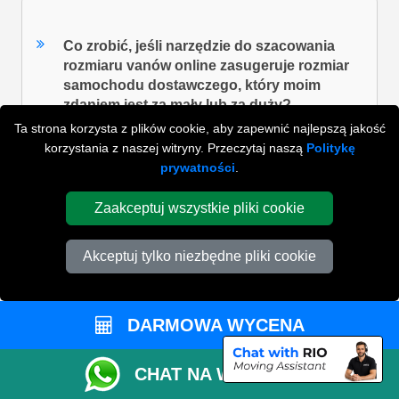
Co zrobić, jeśli narzędzie do szacowania
rozmiaru vanów online zasugeruje rozmiar
samochodu dostawczego, który moim
zdaniem jest za mały lub za duży?
Ta strona korzysta z plików cookie, aby zapewnić najlepszą jakość
korzystania z naszej witryny. Przeczytaj naszą
Politykę
prywatności
.
ZOBACZ WSZYSTKIE FAQ'S
Zaakceptuj wszystkie pliki cookie
WYSZUKAJ W NAJCZĘŚCIEJ ZADAWANYCH
Akceptuj tylko niezbędne pliki cookie
PYTANIACH
DARMOWA WYCENA
ZACZNIJ WPISYWAĆ SWOJE PYTANIE I WYBIERZ Z
PONIŻSZYCH WYNIKÓW
CHAT NA WHATSAPP