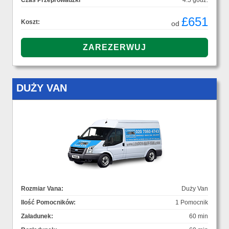
Czas Przeprowadzki
4.5 godz.
£651
Koszt:
od
DUŻY VAN
Rozmiar Vana:
Duży Van
Ilość Pomocników:
1 Pomocnik
Załadunek:
60 min