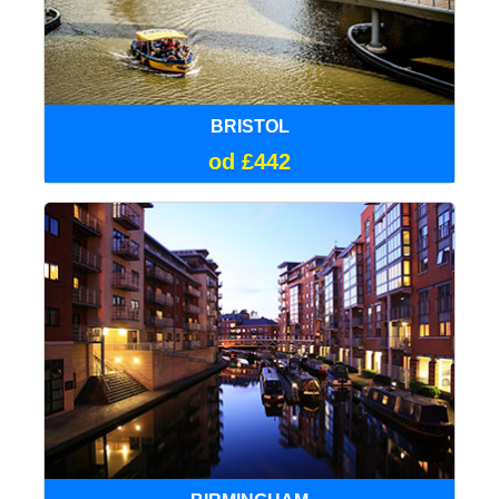
BRISTOL
od £442