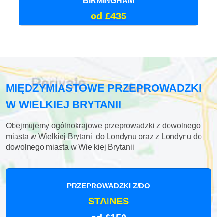
BIRMINGHAM
od £435
MIĘDZYMIASTOWE PRZEPROWADZKI
W WIELKIEJ BRYTANII
Obejmujemy ogólnokrajowe przeprowadzki z dowolnego
miasta w Wielkiej Brytanii do Londynu oraz z Londynu do
dowolnego miasta w Wielkiej Brytanii
PRZEPROWADZKI Z/DO
STAINES