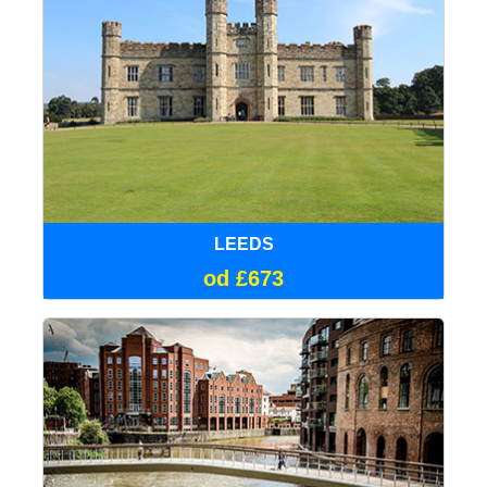
LEEDS
od £673