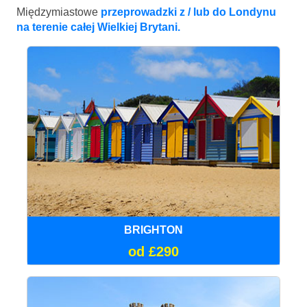
Międzymiastowe
przeprowadzki z / lub do Londynu
na terenie całej Wielkiej Brytani.
BRIGHTON
od £290