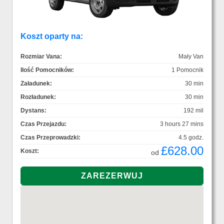
Koszt oparty na:
Rozmiar Vana:
Mały Van
Ilość Pomocników:
1 Pomocnik
Załadunek:
30 min
Rozładunek:
30 min
Dystans:
192 mil
Czas Przejazdu:
3 hours 27 mins
Czas Przeprowadzki:
4.5 godz.
£628.00
Koszt:
od