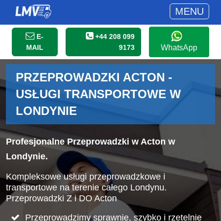
MENU
E-
+44 208 099
MAIL
9173
WhatsApp
PRZEPROWADZKI ACTON -
USŁUGI TRANSPORTOWE W
LONDYNIE
Profesjonalne Przeprowadzki w Acton w
Londynie.
Kompleksowe usługi przeprowadzkowe i
transportowe na terenie całego Londynu.
Przeprowadzki Z i DO Acton
Przeprowadzimy sprawnie, szybko i rzetelnie