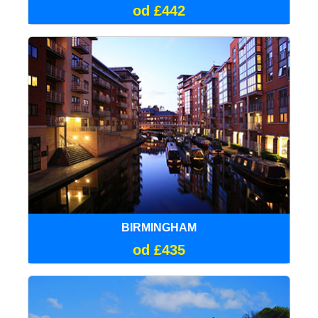
od £442
BIRMINGHAM
od £435