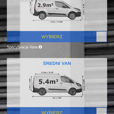
WYBIERZ
Specyfikacja Vana
ŚREDNI VAN
WYBIERZ