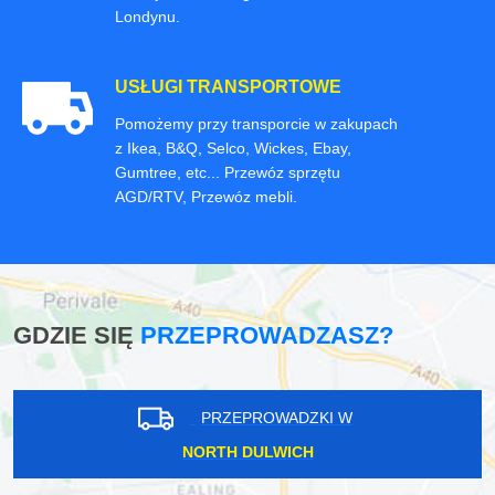
Londynu.
USŁUGI TRANSPORTOWE
Pomożemy przy transporcie w zakupach
z Ikea, B&Q, Selco, Wickes, Ebay,
Gumtree, etc... Przewóz sprzętu
AGD/RTV, Przewóz mebli.
GDZIE SIĘ
PRZEPROWADZASZ?
PRZEPROWADZKI W
NORTH DULWICH