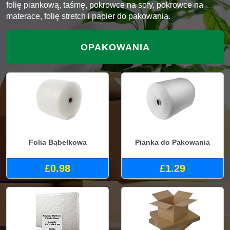
folię piankową, taśmę, pokrowce na sofy, pokrowce na
materace, folię stretch i papier do pakowania.
OPAKOWANIA
Folia Bąbelkowa
Pianka do Pakowania
£0.98
£1.29