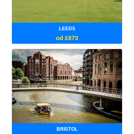
LEEDS
od £673
BRISTOL