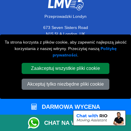
Przeprowadzki Londyn
673 Seven Sisters Road
,
N15 5LA
London
UK
Ta strona korzysta z plików cookie, aby zapewnić najlepszą jakość
Napisz do nas
korzystania z naszej witryny. Przeczytaj naszą
Politykę
+44 208 099 9173
prywatności
.
Zaakceptuj wszystkie pliki cookie
STREFA KLIENTA
Akceptuj tylko niezbędne pliki cookie
Kontakt
FAQ
DARMOWA WYCENA
Rekomendacje
CHAT NA WHATSAPP
Polityka Prywatności