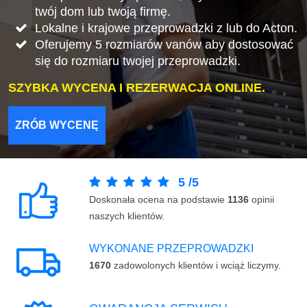
twój dom lub twoją firmę.
Lokalne i krajowe przeprowadzki z lub do Acton.
Oferujemy 5 rozmiarów vanów aby dostosować
się do rozmiaru twojej przeprowadzki.
SZYBKA WYCENA I REZERWACJA ONLINE.
ZRÓB WYCENĘ
5
/
5
Doskonała ocena na podstawie
1136
opinii
naszych klientów.
WYKONANE PRZEPROWADZKI
1670
zadowolonych klientów i wciąż liczymy.