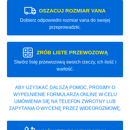
OSZACUJ ROZMIAR VANA
Dobierz odpowiedni rozmiar vana do swojej
przeprowadzki.
ZRÓB LISTE PRZEWOZOWĄ
Stwórz listę przewozową swoich rzeczy, ich ilość i
wartość.
ABY UZYSKAĆ DALSZĄ POMOC, PROSIMY O
WYPEŁNIENIE FORMULARZA ONLINE W CELU
UMÓWIENIA SIĘ NA TELEFON ZWROTNY LUB
ZAPYTANIA O WYCENĘ PRZEZ WIDEOROZMOWĘ.