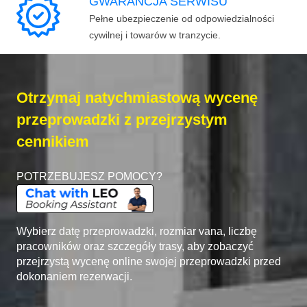
GWARANCJA SERWISU
Pełne ubezpieczenie od odpowiedzialności
cywilnej i towarów w tranzycie.
Otrzymaj natychmiastową wycenę
przeprowadzki z przejrzystym
cennikiem
POTRZEBUJESZ POMOCY?
Wybierz datę przeprowadzki, rozmiar vana, liczbę
pracowników oraz szczegóły trasy, aby zobaczyć
przejrzystą wycenę online swojej przeprowadzki przed
dokonaniem rezerwacji.