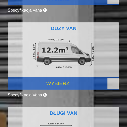
Specyfikacja Vana
DUŻY VAN
WYBIERZ
Specyfikacja Vana
DŁUGI VAN