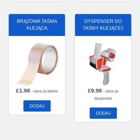
BRĄZOWA TAŚMA
DYSPENSER DO
KLEJĄCA
TAŚMY KLEJĄCEJ
£
1.98
£
9.98
- cana za taśme
- cana za
dyspenser
DODAJ
DODAJ