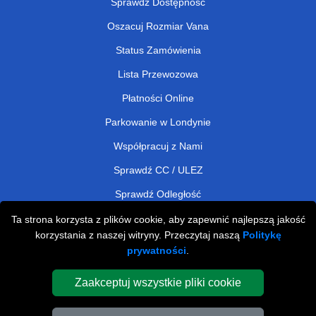
Sprawdź Dostępność
Oszacuj Rozmiar Vana
Status Zamówienia
Lista Przewozowa
Płatności Online
Parkowanie w Londynie
Współpracuj z Nami
Sprawdź CC / ULEZ
Sprawdź Odległość
Ta strona korzysta z plików cookie, aby zapewnić najlepszą jakość
korzystania z naszej witryny. Przeczytaj naszą
Politykę
Man and Van Removals
prywatności
.
Man and Van Services in London
Zaakceptuj wszystkie pliki cookie
Cardboard Boxes London