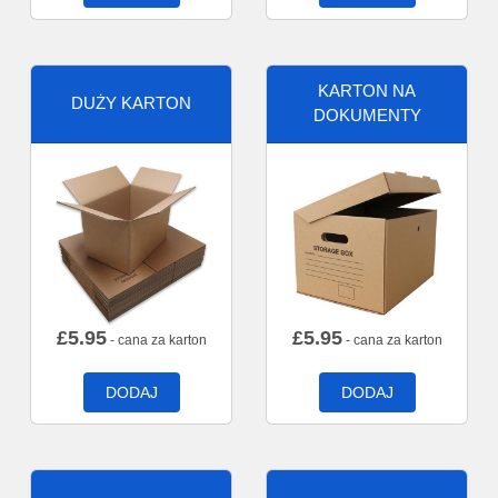
KARTON NA
DUŻY KARTON
DOKUMENTY
£
5.95
£
5.95
- cana za karton
- cana za karton
DODAJ
DODAJ