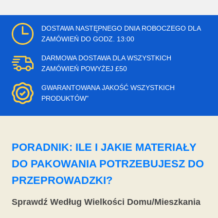
DOSTAWA NASTĘPNEGO DNIA ROBOCZEGO DLA
ZAMÓWIEŃ DO GODZ. 13:00
DARMOWA DOSTAWA DLA WSZYSTKICH
ZAMÓWIEŃ POWYŻEJ £50
GWARANTOWANA JAKOŚĆ WSZYSTKICH
PRODUKTÓW"
PORADNIK: ILE I JAKIE MATERIAŁY
DO PAKOWANIA POTRZEBUJESZ DO
PRZEPROWADZKI?
Sprawdź Według Wielkości Domu/Mieszkania