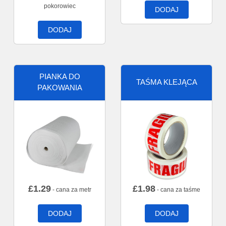
pokorowiec
DODAJ
DODAJ
PIANKA DO
TAŚMA KLEJĄCA
PAKOWANIA
£
1.29
£
1.98
- cana za metr
- cana za taśme
DODAJ
DODAJ