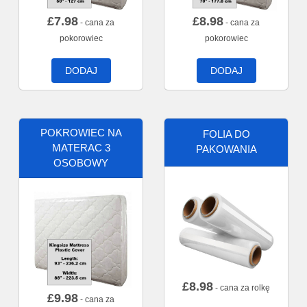
£
7.98
£
8.98
- cana za
- cana za
pokorowiec
pokorowiec
DODAJ
DODAJ
POKROWIEC NA
FOLIA DO
MATERAC 3
PAKOWANIA
OSOBOWY
£
8.98
- cana za rolkę
£
9.98
- cana za