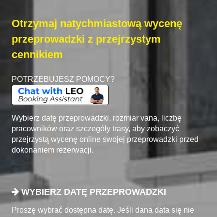
Otrzymaj natychmiastową wycenę
przeprowadzki z przejrzystym
cennikiem
POTRZEBUJESZ POMOCY?
Wybierz datę przeprowadzki, rozmiar vana, liczbę
pracowników oraz szczegóły trasy, aby zobaczyć
przejrzystą wycenę online swojej przeprowadzki przed
dokonaniem rezerwacji.
WYBIERZ DATĘ PRZEPROWADZKI
Proszę wybrać dostępna datę. Jeśli dana data się nie