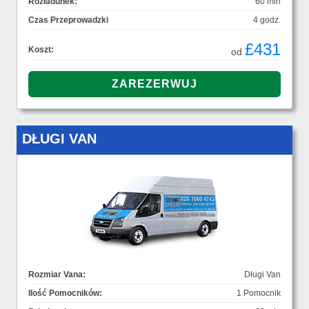
Rozładunek:
60 min
Czas Przeprowadzki
4 godz.
£431
Koszt:
od
DŁUGI VAN
Rozmiar Vana:
Długi Van
Ilość Pomocników:
1 Pomocnik