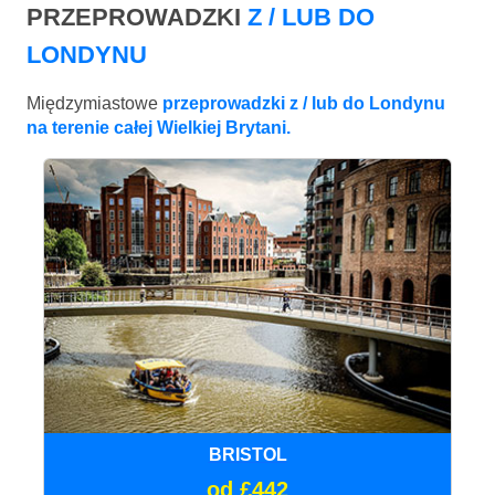
PRZEPROWADZKI
Z / LUB DO
LONDYNU
Międzymiastowe
przeprowadzki z / lub do Londynu
na terenie całej Wielkiej Brytani.
BRISTOL
od £442