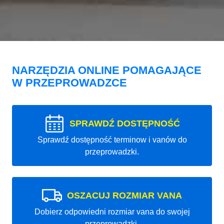
NARZĘDZIA ONLINE POMAGAJĄCE
W PRZEPROWADZCE
SPRAWDŹ DOSTĘPNOŚĆ
Sprawdź dostępność terminow i vanów do
przeprowadzki.
OSZACUJ ROZMIAR VANA
Dobierz odpowiedni rozmiar vana do swojej
przeprowadzki.