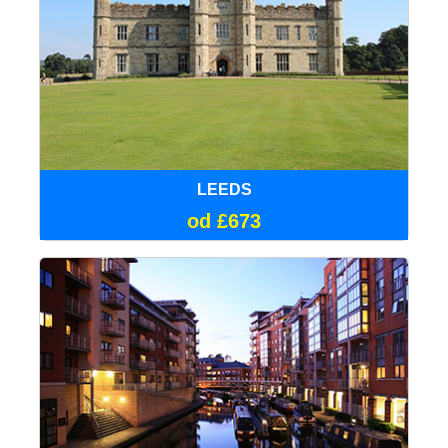
LEEDS
od £673