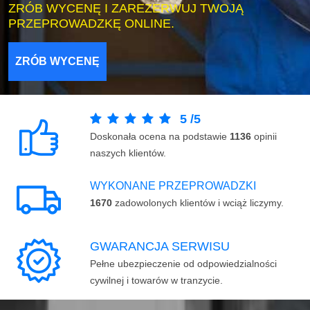
ZRÓB WYCENĘ I ZAREZERWUJ TWOJĄ
PRZEPROWADZKĘ ONLINE.
ZRÓB WYCENĘ
5
/
5
Doskonała ocena na podstawie
1136
opinii
naszych klientów.
WYKONANE PRZEPROWADZKI
1670
zadowolonych klientów i wciąż liczymy.
GWARANCJA SERWISU
Pełne ubezpieczenie od odpowiedzialności
cywilnej i towarów w tranzycie.