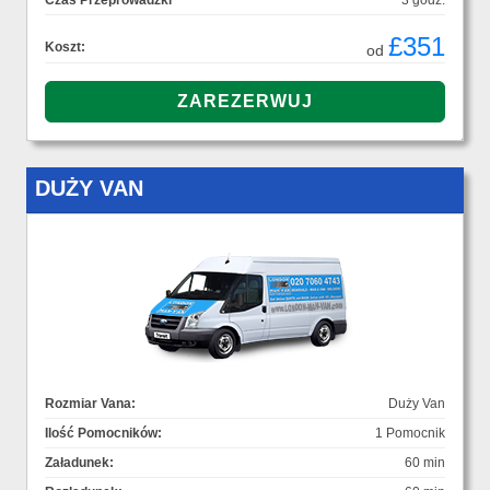
Czas Przeprowadzki
3 godz.
£351
Koszt:
od
DUŻY VAN
Rozmiar Vana:
Duży Van
Ilość Pomocników:
1 Pomocnik
Załadunek:
60 min