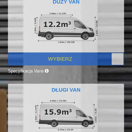
DUŻY VAN
WYBIERZ
Specyfikacja Vana
DŁUGI VAN