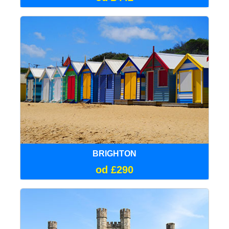
BRIGHTON
od £290