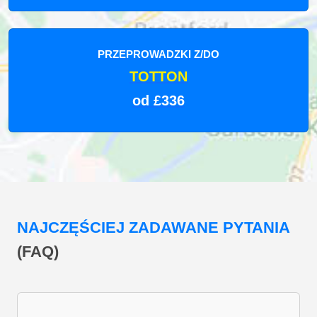
PRZEPROWADZKI Z/DO
TOTTON
od £336
NAJCZĘŚCIEJ ZADAWANE PYTANIA
(FAQ)