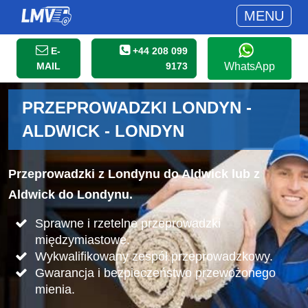
MENU
E-
+44 208 099
MAIL
9173
WhatsApp
PRZEPROWADZKI LONDYN -
ALDWICK - LONDYN
Przeprowadzki z Londynu do Aldwick lub z
Aldwick do Londynu.
Sprawne i rzetelne przeprowadzki
międzymiastowe.
Wykwalifikowany zespół przeprowadzkowy.
Gwarancja i bezpieczeństwo przewożonego
mienia.