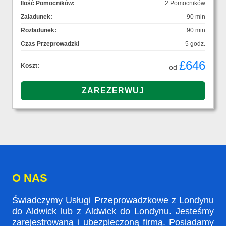
Ilość Pomocników:
2 Pomocników
Załadunek:
90 min
Rozładunek:
90 min
Czas Przeprowadzki
5 godz.
£646
Koszt:
od
O NAS
Świadczymy Usługi Przeprowadzkowe z Londynu
do Aldwick lub z Aldwick do Londynu. Jesteśmy
zarejestrowaną i ubezpieczoną firmą. Posiadamy