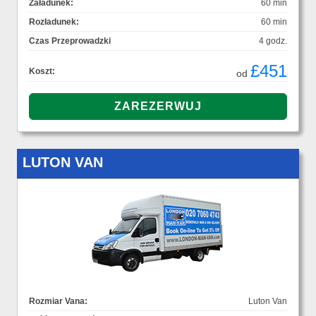
Załadunek:
60 min
Rozładunek:
60 min
Czas Przeprowadzki
4 godz.
£451
Koszt:
od
LUTON VAN
Rozmiar Vana:
Luton Van