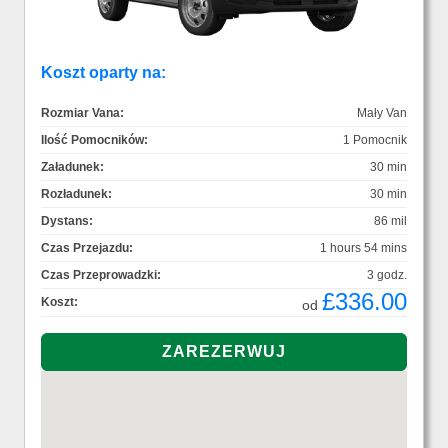
Koszt oparty na:
Rozmiar Vana:
Mały Van
Ilość Pomocników:
1 Pomocnik
Załadunek:
30 min
Rozładunek:
30 min
Dystans:
86 mil
Czas Przejazdu:
1 hours 54 mins
Czas Przeprowadzki:
3 godz.
£336.00
Koszt:
od