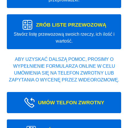
ZRÓB LISTE PRZEWOZOWĄ
Stwórz listę przewozową swoich rzeczy, ich ilość i
wartość.
ABY UZYSKAĆ DALSZĄ POMOC, PROSIMY O
WYPEŁNIENIE FORMULARZA ONLINE W CELU
UMÓWIENIA SIĘ NA TELEFON ZWROTNY LUB
ZAPYTANIA O WYCENĘ PRZEZ WIDEOROZMOWĘ.
UMÓW TELFON ZWROTNY