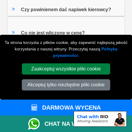
Czy powinienem dać napiwek kierowcy?
Co nie jest wliczone w cenę?
Ta strona korzysta z plików cookie, aby zapewnić najlepszą jakość
korzystania z naszej witryny. Przeczytaj naszą
Politykę
prywatności
.
ZOBACZ WSZYSTKIE FAQ'S
Zaakceptuj wszystkie pliki cookie
WYSZUKAJ W NAJCZĘŚCIEJ ZADAWANYCH
Akceptuj tylko niezbędne pliki cookie
PYTANIACH
DARMOWA WYCENA
ZACZNIJ WPISYWAĆ SWOJE PYTANIE I WYBIERZ Z
PONIŻSZYCH WYNIKÓW
CHAT NA WHATSAPP