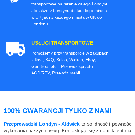
transportowe na terenie całego Londynu,
ale także z Londynu do każdego miasta
w UK jak i z każdego miasta w UK do
Londynu.
USŁUGI TRANSPORTOWE
Pomożemy przy transporcie w zakupach
z Ikea, B&Q, Selco, Wickes, Ebay,
Gumtree, etc... Przewóz sprzętu
AGD/RTV, Przewóz mebli.
100% GWARANCJI TYLKO Z NAMI
Przeprowadzki Londyn - Aldwick
to solidność i pewność
wykonania naszych usług. Kontaktując się z nami klient ma