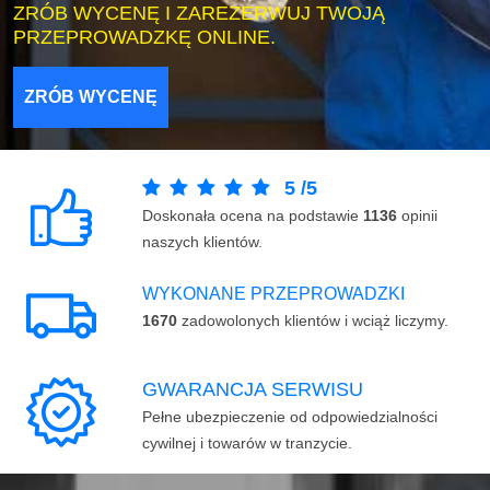
ZRÓB WYCENĘ I ZAREZERWUJ TWOJĄ
PRZEPROWADZKĘ ONLINE.
ZRÓB WYCENĘ
5
/
5
Doskonała ocena na podstawie
1136
opinii
naszych klientów.
WYKONANE PRZEPROWADZKI
1670
zadowolonych klientów i wciąż liczymy.
GWARANCJA SERWISU
Pełne ubezpieczenie od odpowiedzialności
cywilnej i towarów w tranzycie.