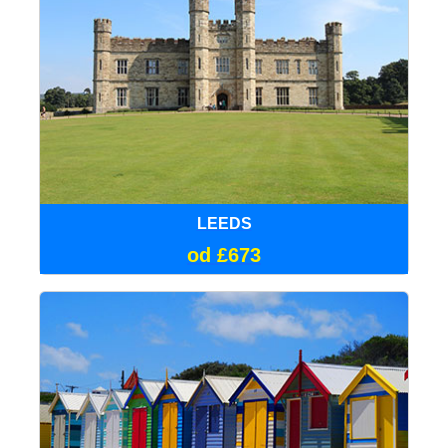
LEEDS
od £673