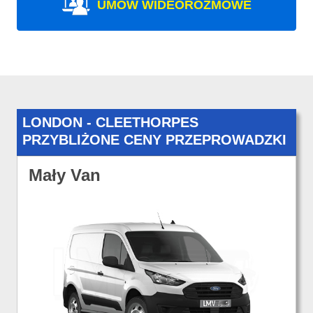
UMÓW WIDEOROZMOWE
LONDON - CLEETHORPES
PRZYBLIŻONE CENY PRZEPROWADZKI
Mały Van