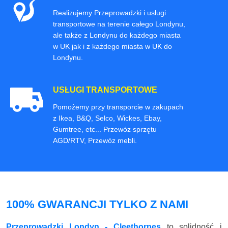
Realizujemy Przeprowadzki i usługi
transportowe na terenie całego Londynu,
ale także z Londynu do każdego miasta
w UK jak i z każdego miasta w UK do
Londynu.
USŁUGI TRANSPORTOWE
Pomożemy przy transporcie w zakupach
z Ikea, B&Q, Selco, Wickes, Ebay,
Gumtree, etc... Przewóz sprzętu
AGD/RTV, Przewóz mebli.
100% GWARANCJI TYLKO Z NAMI
Przeprowadzki Londyn - Cleethorpes
to solidność i