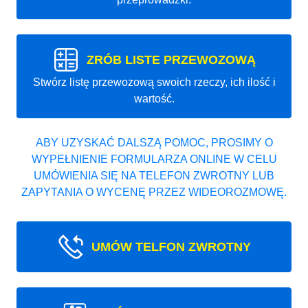
ZRÓB LISTE PRZEWOZOWĄ
Stwórz listę przewozową swoich rzeczy, ich ilość i
wartość.
ABY UZYSKAĆ DALSZĄ POMOC, PROSIMY O
WYPEŁNIENIE FORMULARZA ONLINE W CELU
UMÓWIENIA SIĘ NA TELEFON ZWROTNY LUB
ZAPYTANIA O WYCENĘ PRZEZ WIDEOROZMOWĘ.
UMÓW TELFON ZWROTNY