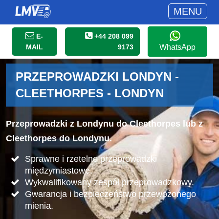
MENU
E-
+44 208 099
MAIL
9173
WhatsApp
PRZEPROWADZKI LONDYN -
CLEETHORPES - LONDYN
Przeprowadzki z Londynu do Cleethorpes lub z
Cleethorpes do Londynu.
Sprawne i rzetelne przeprowadzki
międzymiastowe.
Wykwalifikowany zespół przeprowadzkowy.
Gwarancja i bezpieczeństwo przewożonego
mienia.