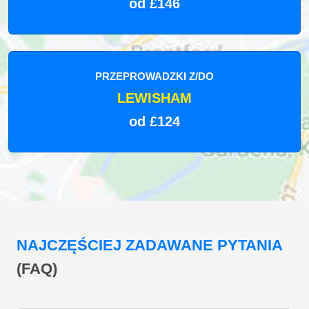
od £146
PRZEPROWADZKI Z/DO
LEWISHAM
od £124
NAJCZĘŚCIEJ ZADAWANE PYTANIA
(FAQ)