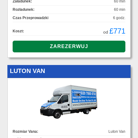
Załadunek:
60 min
Rozładunek:
60 min
Czas Przeprowadzki
6 godz.
£771
Koszt:
od
LUTON VAN
Rozmiar Vana:
Luton Van