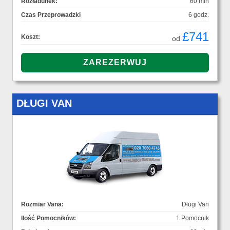
Rozładunek:
60 min
Czas Przeprowadzki
6 godz.
£741
Koszt:
od
DŁUGI VAN
Rozmiar Vana:
Długi Van
Ilość Pomocników:
1 Pomocnik