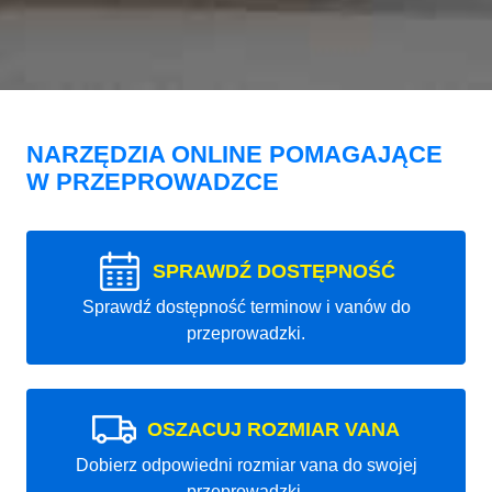
NARZĘDZIA ONLINE POMAGAJĄCE
W PRZEPROWADZCE
SPRAWDŹ DOSTĘPNOŚĆ
Sprawdź dostępność terminow i vanów do
przeprowadzki.
OSZACUJ ROZMIAR VANA
Dobierz odpowiedni rozmiar vana do swojej
przeprowadzki.