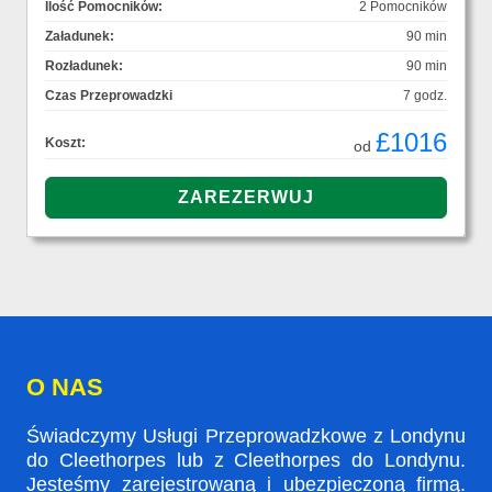
Ilość Pomocników:
2 Pomocników
Załadunek:
90 min
Rozładunek:
90 min
Czas Przeprowadzki
7 godz.
£1016
Koszt:
od
O NAS
Świadczymy Usługi Przeprowadzkowe z Londynu
do Cleethorpes lub z Cleethorpes do Londynu.
Jesteśmy zarejestrowaną i ubezpieczoną firmą.