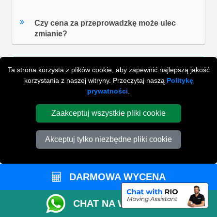
Czy cena za przeprowadzkę może ulec
zmianie?
Ta strona korzysta z plików cookie, aby zapewnić najlepszą jakość
ZOBACZ WSZYSTKIE FAQ'S
korzystania z naszej witryny. Przeczytaj naszą
Politykę
prywatności
.
Zaakceptuj wszystkie pliki cookie
WYSZUKAJ W NAJCZĘŚCIEJ ZADAWANYCH
PYTANIACH
Akceptuj tylko niezbędne pliki cookie
ZACZNIJ WPISYWAĆ SWOJE PYTANIE I WYBIERZ Z
PONIŻSZYCH WYNIKÓW
DARMOWA WYCENA
CHAT NA WHATSAPP