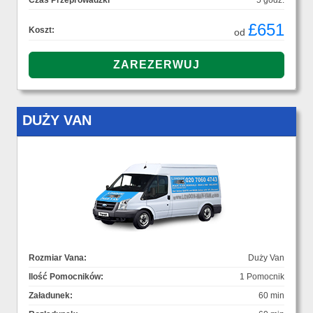
Czas Przeprowadzki
5 godz.
£651
Koszt:
od
DUŻY VAN
Rozmiar Vana:
Duży Van
Ilość Pomocników:
1 Pomocnik
Załadunek:
60 min