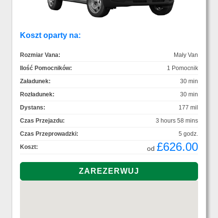
Koszt oparty na:
Rozmiar Vana:
Mały Van
Ilość Pomocników:
1 Pomocnik
Załadunek:
30 min
Rozładunek:
30 min
Dystans:
177 mil
Czas Przejazdu:
3 hours 58 mins
Czas Przeprowadzki:
5 godz.
£626.00
Koszt:
od