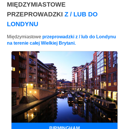
MIĘDZYMIASTOWE
PRZEPROWADZKI
Z / LUB DO
LONDYNU
Międzymiastowe
przeprowadzki z / lub do Londynu
na terenie całej Wielkiej Brytani.
BIRMINGHAM