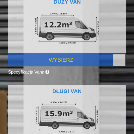
DUŻY VAN
WYBIERZ
Specyfikacja Vana
DŁUGI VAN