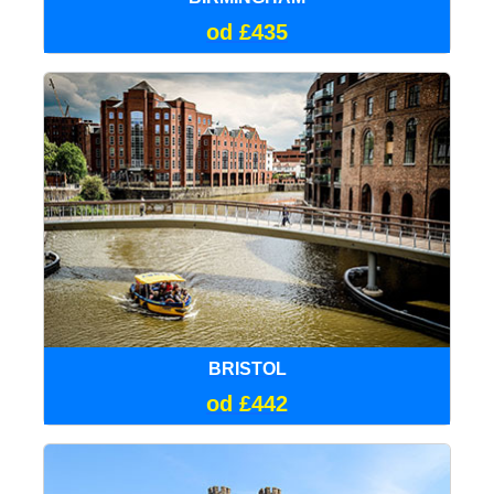
od £435
BRISTOL
od £442