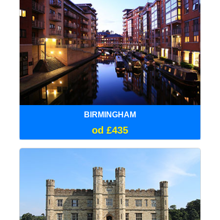
BIRMINGHAM
od £435