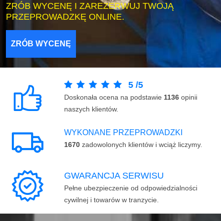
ZRÓB WYCENĘ I ZAREZERWUJ TWOJĄ
PRZEPROWADZKĘ ONLINE.
ZRÓB WYCENĘ
5
/
5
Doskonała ocena na podstawie
1136
opinii
naszych klientów.
WYKONANE PRZEPROWADZKI
1670
zadowolonych klientów i wciąż liczymy.
GWARANCJA SERWISU
Pełne ubezpieczenie od odpowiedzialności
cywilnej i towarów w tranzycie.