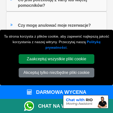
pomocników?
Czy mogę anulować moje rezerwacje?
Ta strona korzysta z plików cookie, aby zapewnić najlepszą jakość
korzystania z naszej witryny. Przeczytaj naszą
Politykę
Czy mogę korzystać z internetowego
prywatności
.
kalkulatora rozmiarów vana zarówno w
przypadku przeprowadzek osobistych, jak i
Zaakceptuj wszystkie pliki cookie
komercyjnych?
Akceptuj tylko niezbędne pliki cookie
ZOBACZ WSZYSTKIE FAQ'S
DARMOWA WYCENA
WYSZUKAJ W NAJCZĘŚCIEJ ZADAWANYCH
CHAT NA WHATSAPP
PYTANIACH