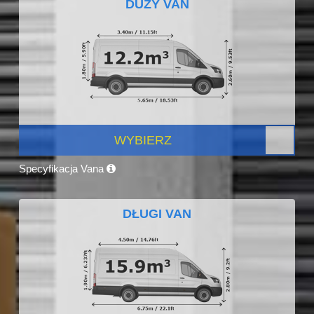
DUŻY VAN
WYBIERZ
Specyfikacja Vana
DŁUGI VAN