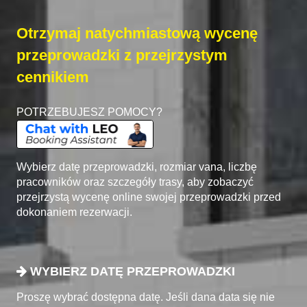
Otrzymaj natychmiastową wycenę
przeprowadzki z przejrzystym
cennikiem
POTRZEBUJESZ POMOCY?
Wybierz datę przeprowadzki, rozmiar vana, liczbę
pracowników oraz szczegóły trasy, aby zobaczyć
przejrzystą wycenę online swojej przeprowadzki przed
dokonaniem rezerwacji.
WYBIERZ DATĘ PRZEPROWADZKI
Proszę wybrać dostępna datę. Jeśli dana data się nie