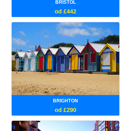
BRISTOL
od £442
BRIGHTON
od £290