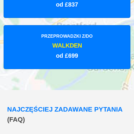
od £837
PRZEPROWADZKI Z/DO
WALKDEN
od £699
NAJCZĘŚCIEJ ZADAWANE PYTANIA
(FAQ)