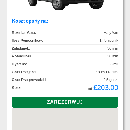
Koszt oparty na:
Rozmiar Vana:
Mały Van
Ilość Pomocników:
1 Pomocnik
Załadunek:
30 min
Rozładunek:
30 min
Dystans:
33 mil
Czas Przejazdu:
1 hours 14 mins
Czas Przeprowadzki:
2.5 godz.
£203.00
Koszt:
od