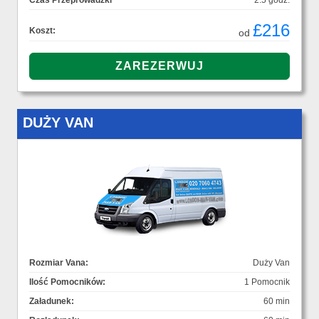
Czas Przeprowadzki
2.5 godz.
£216
Koszt:
od
DUŻY VAN
Rozmiar Vana:
Duży Van
Ilość Pomocników:
1 Pomocnik
Załadunek:
60 min