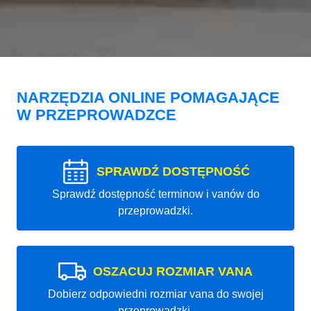
NARZĘDZIA ONLINE POMAGAJĄCE
W PRZEPROWADZCE
SPRAWDŹ DOSTĘPNOŚĆ
Sprawdź dostępność terminow i vanów do
przeprowadzki.
OSZACUJ ROZMIAR VANA
Dobierz odpowiedni rozmiar vana do swojej
przeprowadzki.