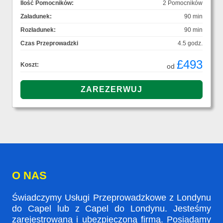
Ilość Pomocników:
2 Pomocników
Załadunek:
90 min
Rozładunek:
90 min
Czas Przeprowadzki
4.5 godz.
£493
Koszt:
od
O NAS
Świadczymy Usługi Przeprowadzkowe z Londynu
do Capel lub z Capel do Londynu. Jesteśmy
zarejestrowaną i ubezpieczoną firmą. Posiadamy