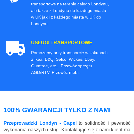
transportowe na terenie całego Londynu,
ale także z Londynu do każdego miasta
w UK jak i z każdego miasta w UK do
Londynu.
USŁUGI TRANSPORTOWE
Pomożemy przy transporcie w zakupach
z Ikea, B&Q, Selco, Wickes, Ebay,
Gumtree, etc... Przewóz sprzętu
AGD/RTV, Przewóz mebli.
100% GWARANCJI TYLKO Z NAMI
Przeprowadzki Londyn - Capel
to solidność i pewność
wykonania naszych usług. Kontaktując się z nami klient ma