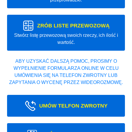
ZRÓB LISTE PRZEWOZOWĄ
Stwórz listę przewozową swoich rzeczy, ich ilość i
wartość.
ABY UZYSKAĆ DALSZĄ POMOC, PROSIMY O
WYPEŁNIENIE FORMULARZA ONLINE W CELU
UMÓWIENIA SIĘ NA TELEFON ZWROTNY LUB
ZAPYTANIA O WYCENĘ PRZEZ WIDEOROZMOWĘ.
UMÓW TELFON ZWROTNY