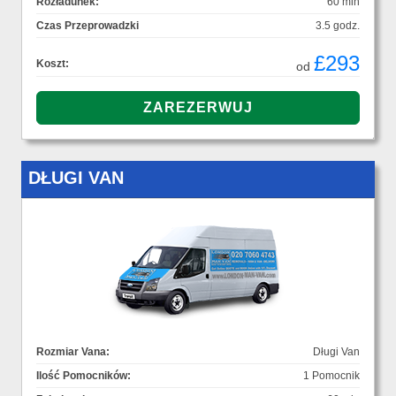
Rozładunek:
60 min
Czas Przeprowadzki
3.5 godz.
£293
Koszt:
od
DŁUGI VAN
Rozmiar Vana:
Długi Van
Ilość Pomocników:
1 Pomocnik