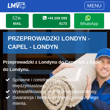
MENU
E-
+44 208 099
MAIL
9173
WhatsApp
PRZEPROWADZKI LONDYN -
CAPEL - LONDYN
Przeprowadzki z Londynu do Capel lub z Capel
do Londynu.
Sprawne i rzetelne przeprowadzki
międzymiastowe.
Wykwalifikowany zespół przeprowadzkowy.
Gwarancja i bezpieczeństwo przewożonego
mienia.