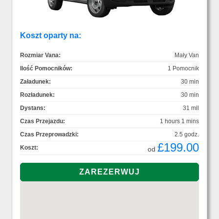
Koszt oparty na:
Rozmiar Vana:
Mały Van
Ilość Pomocników:
1 Pomocnik
Załadunek:
30 min
Rozładunek:
30 min
Dystans:
31 mil
Czas Przejazdu:
1 hours 1 mins
Czas Przeprowadzki:
2.5 godz.
£199.00
Koszt:
od