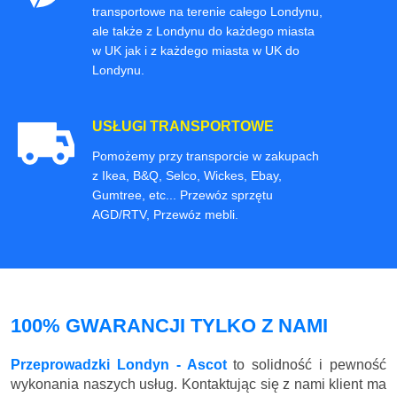
transportowe na terenie całego Londynu,
ale także z Londynu do każdego miasta
w UK jak i z każdego miasta w UK do
Londynu.
USŁUGI TRANSPORTOWE
Pomożemy przy transporcie w zakupach
z Ikea, B&Q, Selco, Wickes, Ebay,
Gumtree, etc... Przewóz sprzętu
AGD/RTV, Przewóz mebli.
100% GWARANCJI TYLKO Z NAMI
Przeprowadzki Londyn - Ascot
to solidność i pewność
wykonania naszych usług. Kontaktując się z nami klient ma