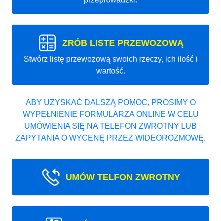
ZRÓB LISTE PRZEWOZOWĄ
Stwórz listę przewozową swoich rzeczy, ich ilość i
wartość.
ABY UZYSKAĆ DALSZĄ POMOC, PROSIMY O
WYPEŁNIENIE FORMULARZA ONLINE W CELU
UMÓWIENIA SIĘ NA TELEFON ZWROTNY LUB
ZAPYTANIA O WYCENĘ PRZEZ WIDEOROZMOWĘ.
UMÓW TELFON ZWROTNY