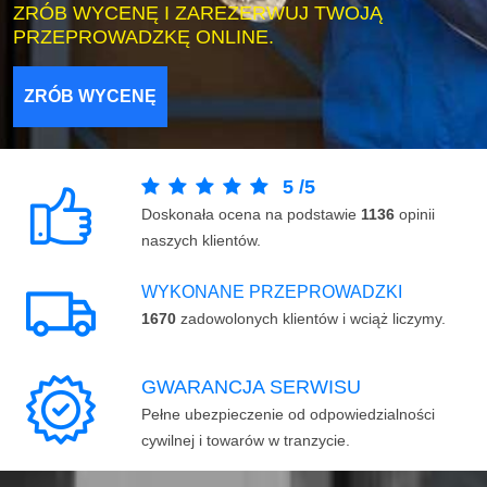
ZRÓB WYCENĘ I ZAREZERWUJ TWOJĄ
PRZEPROWADZKĘ ONLINE.
ZRÓB WYCENĘ
5
/
5
Doskonała ocena na podstawie
1136
opinii
naszych klientów.
WYKONANE PRZEPROWADZKI
1670
zadowolonych klientów i wciąż liczymy.
GWARANCJA SERWISU
Pełne ubezpieczenie od odpowiedzialności
cywilnej i towarów w tranzycie.