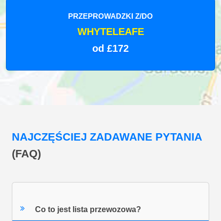
PRZEPROWADZKI Z/DO
WHYTELEAFE
od £172
NAJCZĘŚCIEJ ZADAWANE PYTANIA
(FAQ)
Co to jest lista przewozowa?