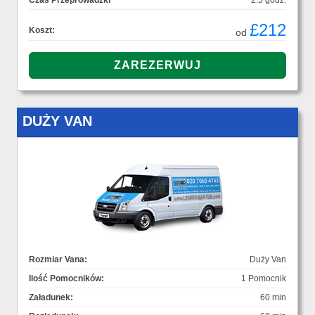
Czas Przeprowadzki
2.5 godz.
£212
Koszt:
od
DUŻY VAN
Rozmiar Vana:
Duży Van
Ilość Pomocników:
1 Pomocnik
Załadunek:
60 min