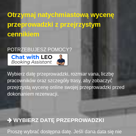
Otrzymaj natychmiastową wycenę
przeprowadzki z przejrzystym
cennikiem
POTRZEBUJESZ POMOCY?
Wybierz datę przeprowadzki, rozmiar vana, liczbę
pracowników oraz szczegóły trasy, aby zobaczyć
przejrzystą wycenę online swojej przeprowadzki przed
dokonaniem rezerwacji.
WYBIERZ DATĘ PRZEPROWADZKI
Proszę wybrać dostępna datę. Jeśli dana data się nie