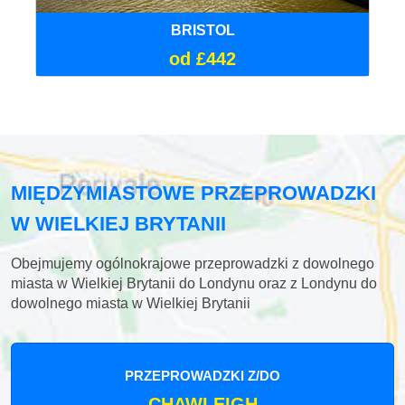
BRISTOL
od £442
MIĘDZYMIASTOWE PRZEPROWADZKI
W WIELKIEJ BRYTANII
Obejmujemy ogólnokrajowe przeprowadzki z dowolnego
miasta w Wielkiej Brytanii do Londynu oraz z Londynu do
dowolnego miasta w Wielkiej Brytanii
PRZEPROWADZKI Z/DO
CHAWLEIGH