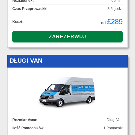
Rozładunek:
60 min
Czas Przeprowadzki
3.5 godz.
£289
Koszt:
od
DŁUGI VAN
Rozmiar Vana:
Długi Van
Ilość Pomocników:
1 Pomocnik