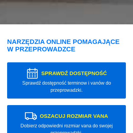
NARZĘDZIA ONLINE POMAGAJĄCE
W PRZEPROWADZCE
SPRAWDŹ DOSTĘPNOŚĆ
Sprawdź dostępność terminow i vanów do
przeprowadzki.
OSZACUJ ROZMIAR VANA
Dobierz odpowiedni rozmiar vana do swojej
przeprowadzki.