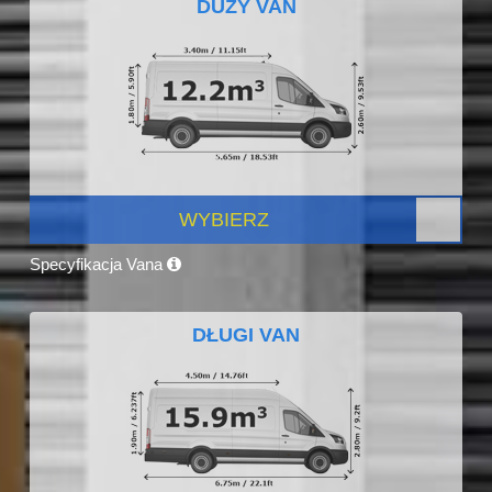
DUŻY VAN
WYBIERZ
Specyfikacja Vana
DŁUGI VAN