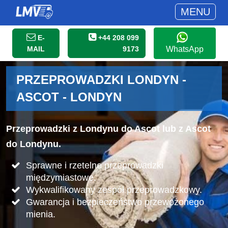
MENU
E-
+44 208 099
MAIL
9173
WhatsApp
PRZEPROWADZKI LONDYN -
ASCOT - LONDYN
Przeprowadzki z Londynu do Ascot lub z Ascot
do Londynu.
Sprawne i rzetelne przeprowadzki
międzymiastowe.
Wykwalifikowany zespół przeprowadzkowy.
Gwarancja i bezpieczeństwo przewożonego
mienia.