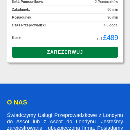
Ilość Pomocników:
2 Pomocników
Załadunek:
90 min
Rozładunek:
90 min
Czas Przeprowadzki
4.5 godz.
£489
Koszt:
od
O NAS
Świadczymy Usługi Przeprowadzkowe z Londynu
do Ascot lub z Ascot do Londynu. Jesteśmy
zarejestrowaną i ubezpieczoną firmą. Posiadamy