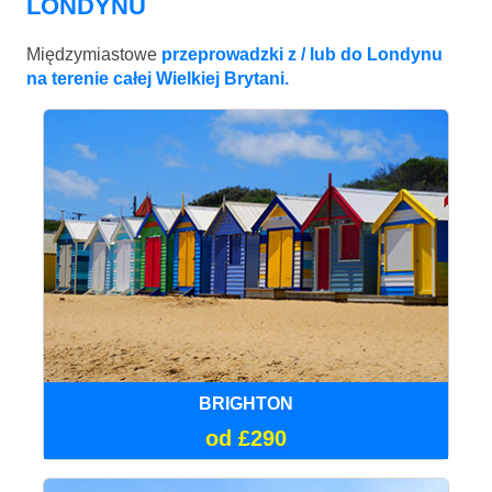
LONDYNU
Międzymiastowe
przeprowadzki z / lub do Londynu
na terenie całej Wielkiej Brytani.
BRIGHTON
od £290