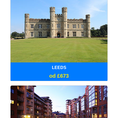
LEEDS
od £673