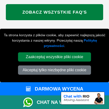
ZOBACZ WSZYSTKIE FAQ'S
WYSZUKAJ W NAJCZĘŚCIEJ ZADAWANYCH
Ta strona korzysta z plików cookie, aby zapewnić najlepszą jakość
PYTANIACH
korzystania z naszej witryny. Przeczytaj naszą
Politykę
prywatności
.
Zaakceptuj wszystkie pliki cookie
ZACZNIJ WPISYWAĆ SWOJE PYTANIE I WYBIERZ Z
PONIŻSZYCH WYNIKÓW
Akceptuj tylko niezbędne pliki cookie
DARMOWA WYCENA
PRZYGOTUJ SIĘ DO SWOJEJ
CHAT NA WHATSAPP
PRZEPROWADZKI