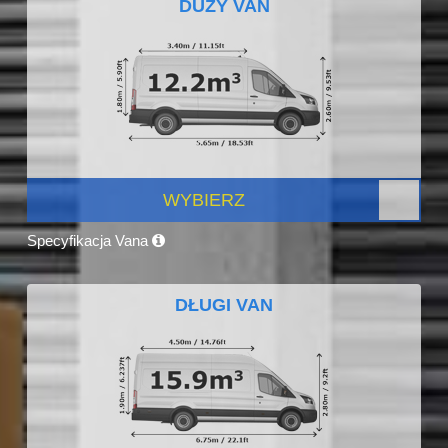
DUŻY VAN
WYBIERZ
Specyfikacja Vana
DŁUGI VAN