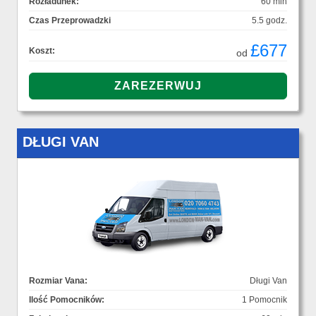
Rozładunek:
60 min
Czas Przeprowadzki
5.5 godz.
£677
Koszt:
od
DŁUGI VAN
Rozmiar Vana:
Długi Van
Ilość Pomocników:
1 Pomocnik