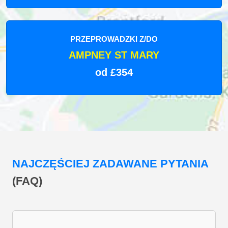
PRZEPROWADZKI Z/DO
AMPNEY ST MARY
od £354
NAJCZĘŚCIEJ ZADAWANE PYTANIA
(FAQ)