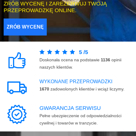
ZRÓB WYCENĘ I ZAREZERWUJ TWOJĄ
PRZEPROWADZKĘ ONLINE.
ZRÓB WYCENĘ
5
/
5
Doskonała ocena na podstawie
1136
opinii
naszych klientów.
WYKONANE PRZEPROWADZKI
1670
zadowolonych klientów i wciąż liczymy.
GWARANCJA SERWISU
Pełne ubezpieczenie od odpowiedzialności
cywilnej i towarów w tranzycie.