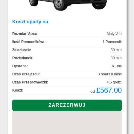
Koszt oparty na:
Rozmiar Vana:
Mały Van
Ilość Pomocników:
1 Pomocnik
Załadunek:
30 min
Rozładunek:
30 min
Dystans:
161 mil
Czas Przejazdu:
3 hours 8 mins
Czas Przeprowadzki:
4.5 godz.
£567.00
Koszt:
od