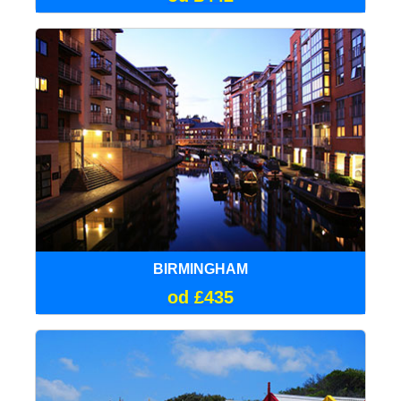
BIRMINGHAM
od £435