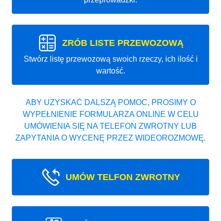
ZRÓB LISTE PRZEWOZOWĄ
Stwórz listę przewozową swoich rzeczy, ich ilość i
wartość.
ABY UZYSKAĆ DALSZĄ POMOC, PROSIMY O
WYPEŁNIENIE FORMULARZA ONLINE W CELU
UMÓWIENIA SIĘ NA TELEFON ZWROTNY LUB
ZAPYTANIA O WYCENĘ PRZEZ WIDEOROZMOWĘ.
UMÓW TELFON ZWROTNY