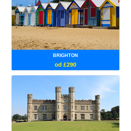
BRIGHTON
od £290