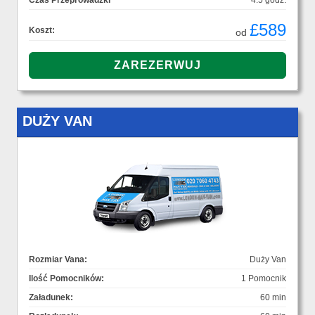
Czas Przeprowadzki
4.5 godz.
£589
Koszt:
od
DUŻY VAN
Rozmiar Vana:
Duży Van
Ilość Pomocników:
1 Pomocnik
Załadunek:
60 min