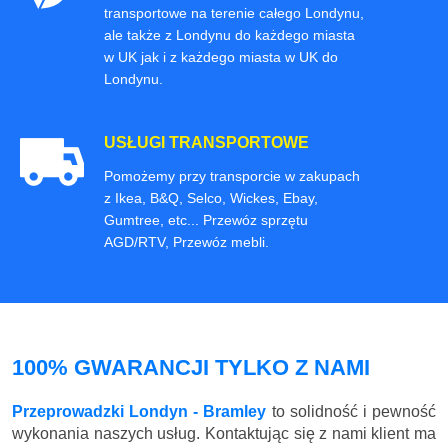
transportowe na terenie całego Londynu,
ale także z Londynu do każdego miasta
w UK jak i z każdego miasta w UK do
Londynu.
USŁUGI TRANSPORTOWE
Pomożemy przy transporcie w zakupach
z Ikea, B&Q, Selco, Wickes, Ebay,
Gumtree, etc... Przewóz sprzętu
AGD/RTV, Przewóz mebli.
100% GWARANCJI TYLKO Z NAMI
Przeprowadzki Londyn - Bramley
to solidność i pewność
wykonania naszych usług. Kontaktując się z nami klient ma