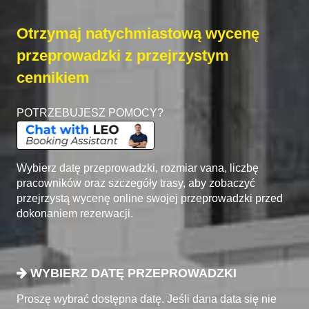
Otrzymaj natychmiastową wycenę
przeprowadzki z przejrzystym
cennikiem
POTRZEBUJESZ POMOCY?
Wybierz datę przeprowadzki, rozmiar vana, liczbę
pracowników oraz szczegóły trasy, aby zobaczyć
przejrzystą wycenę online swojej przeprowadzki przed
dokonaniem rezerwacji.
WYBIERZ DATĘ PRZEPROWADZKI
Proszę wybrać dostępna datę. Jeśli dana data się nie