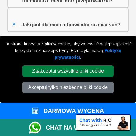
i demontażu mebli oraz przeprowadzki?
Jaki jest dla mnie odpowiedni rozmiar van?
Ta strona korzysta z plików cookie, aby zapewnić najlepszą jakość
ZOBACZ WSZYSTKIE FAQ'S
korzystania z naszej witryny. Przeczytaj naszą
Politykę
prywatności
.
Zaakceptuj wszystkie pliki cookie
WYSZUKAJ W NAJCZĘŚCIEJ ZADAWANYCH
PYTANIACH
Akceptuj tylko niezbędne pliki cookie
ZACZNIJ WPISYWAĆ SWOJE PYTANIE I WYBIERZ Z
PONIŻSZYCH WYNIKÓW
DARMOWA WYCENA
CHAT NA WHATSAPP