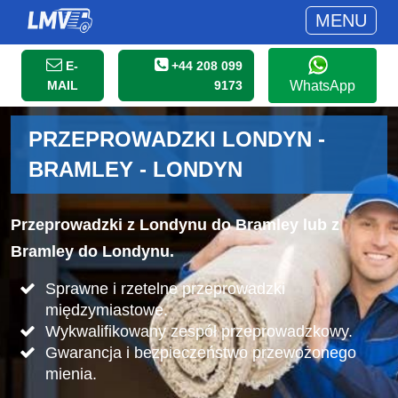
MENU
E-
+44 208 099
MAIL
9173
WhatsApp
PRZEPROWADZKI LONDYN -
BRAMLEY - LONDYN
Przeprowadzki z Londynu do Bramley lub z
Bramley do Londynu.
Sprawne i rzetelne przeprowadzki
międzymiastowe.
Wykwalifikowany zespół przeprowadzkowy.
Gwarancja i bezpieczeństwo przewożonego
mienia.