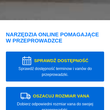
NARZĘDZIA ONLINE POMAGAJĄCE
W PRZEPROWADZCE
SPRAWDŹ DOSTĘPNOŚĆ
Sprawdź dostępność terminow i vanów do
przeprowadzki.
OSZACUJ ROZMIAR VANA
Dobierz odpowiedni rozmiar vana do swojej
przeprowadzki.