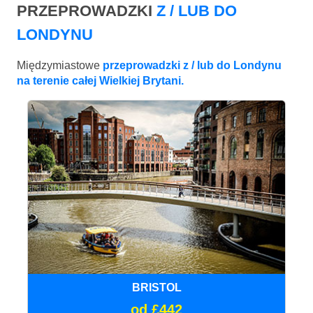
PRZEPROWADZKI
Z / LUB DO
LONDYNU
Międzymiastowe
przeprowadzki z / lub do Londynu
na terenie całej Wielkiej Brytani.
BRISTOL
od £442