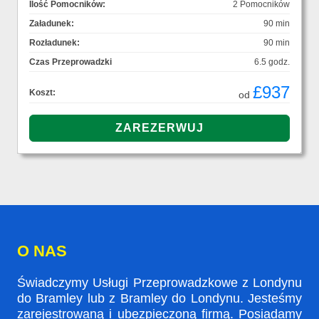
Ilość Pomocników:
2 Pomocników
Załadunek:
90 min
Rozładunek:
90 min
Czas Przeprowadzki
6.5 godz.
£937
Koszt:
od
O NAS
Świadczymy Usługi Przeprowadzkowe z Londynu
do Bramley lub z Bramley do Londynu. Jesteśmy
zarejestrowaną i ubezpieczoną firmą. Posiadamy