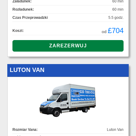
Załadunek:
60 min
Rozładunek:
60 min
Czas Przeprowadzki
5.5 godz.
£704
Koszt:
od
LUTON VAN
Rozmiar Vana:
Luton Van