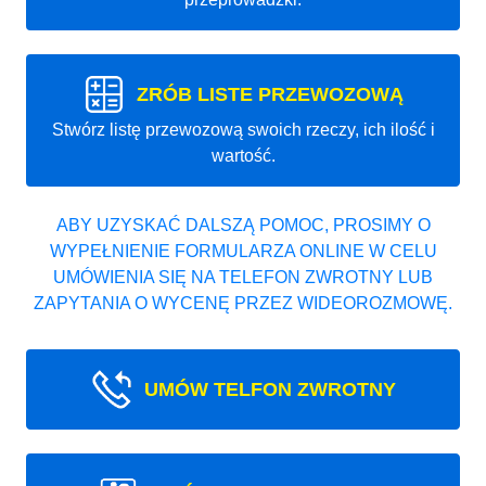
ZRÓB LISTE PRZEWOZOWĄ
Stwórz listę przewozową swoich rzeczy, ich ilość i
wartość.
ABY UZYSKAĆ DALSZĄ POMOC, PROSIMY O
WYPEŁNIENIE FORMULARZA ONLINE W CELU
UMÓWIENIA SIĘ NA TELEFON ZWROTNY LUB
ZAPYTANIA O WYCENĘ PRZEZ WIDEOROZMOWĘ.
UMÓW TELFON ZWROTNY