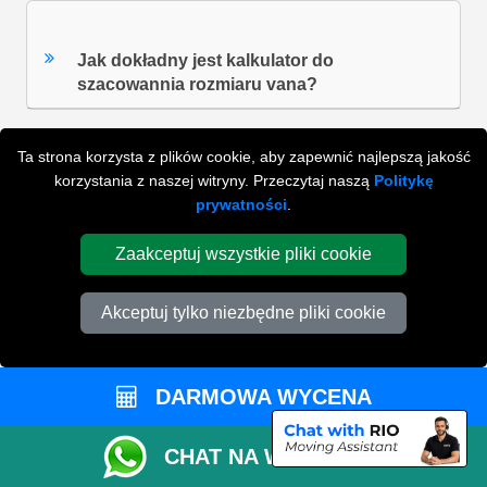
Jak dokładny jest kalkulator do
szacowannia rozmiaru vana?
Ta strona korzysta z plików cookie, aby zapewnić najlepszą jakość
ZOBACZ WSZYSTKIE FAQ'S
korzystania z naszej witryny. Przeczytaj naszą
Politykę
prywatności
.
Zaakceptuj wszystkie pliki cookie
WYSZUKAJ W NAJCZĘŚCIEJ ZADAWANYCH
PYTANIACH
Akceptuj tylko niezbędne pliki cookie
ZACZNIJ WPISYWAĆ SWOJE PYTANIE I WYBIERZ Z
PONIŻSZYCH WYNIKÓW
DARMOWA WYCENA
CHAT NA WHATSAPP