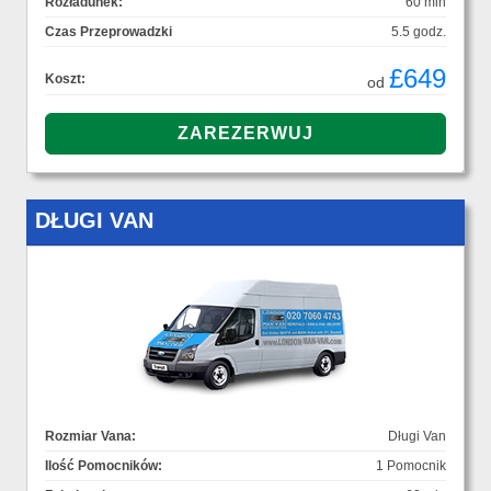
Rozładunek:
60 min
Czas Przeprowadzki
5.5 godz.
£649
Koszt:
od
DŁUGI VAN
Rozmiar Vana:
Długi Van
Ilość Pomocników:
1 Pomocnik