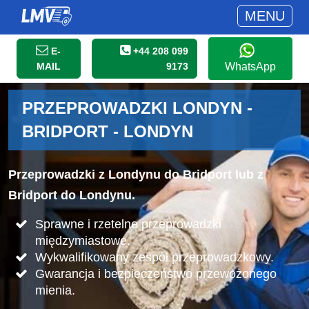
MENU
E-
+44 208 099
MAIL
9173
WhatsApp
PRZEPROWADZKI LONDYN -
BRIDPORT - LONDYN
Przeprowadzki z Londynu do Bridport lub z
Bridport do Londynu.
Sprawne i rzetelne przeprowadzki
międzymiastowe.
Wykwalifikowany zespół przeprowadzkowy.
Gwarancja i bezpieczeństwo przewożonego
mienia.