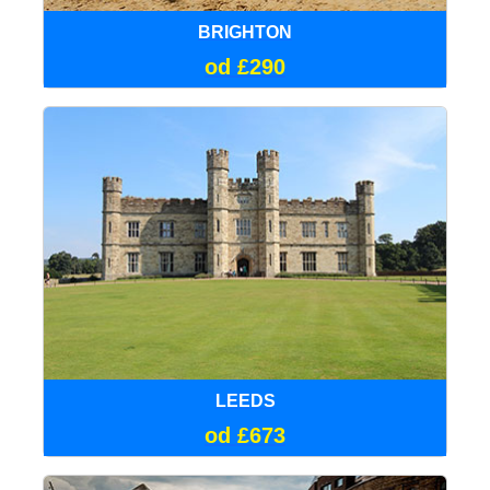
BRIGHTON
od £290
LEEDS
od £673