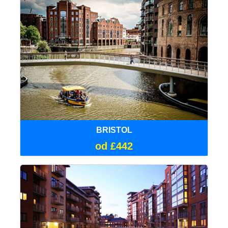
BRISTOL
od £442