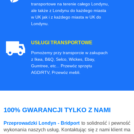
transportowe na terenie całego Londynu,
ale także z Londynu do każdego miasta
w UK jak i z każdego miasta w UK do
Londynu.
USŁUGI TRANSPORTOWE
Pomożemy przy transporcie w zakupach
z Ikea, B&Q, Selco, Wickes, Ebay,
Gumtree, etc... Przewóz sprzętu
AGD/RTV, Przewóz mebli.
100% GWARANCJI TYLKO Z NAMI
Przeprowadzki Londyn - Bridport
to solidność i pewność
wykonania naszych usług. Kontaktując się z nami klient ma