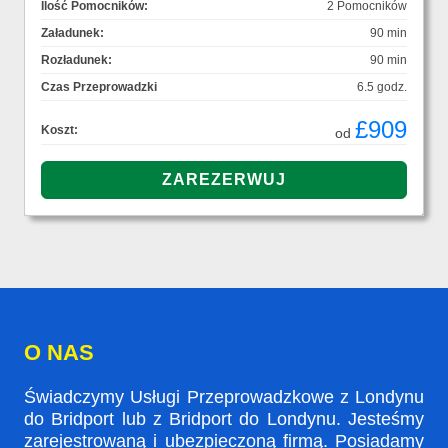
Ilość Pomocników:
2 Pomocników
Załadunek:
90 min
Rozładunek:
90 min
Czas Przeprowadzki
6.5 godz.
£909
Koszt:
od
O NAS
Świadczymy Usługi Przeprowadzkowe z Londynu
do Bridport lub z Bridport do Londynu. Jesteśmy
zarejestrowaną i ubezpieczoną firmą. Posiadamy