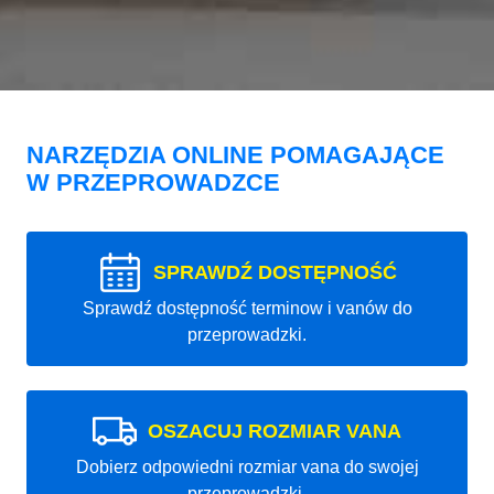
NARZĘDZIA ONLINE POMAGAJĄCE
W PRZEPROWADZCE
SPRAWDŹ DOSTĘPNOŚĆ
Sprawdź dostępność terminow i vanów do
przeprowadzki.
OSZACUJ ROZMIAR VANA
Dobierz odpowiedni rozmiar vana do swojej
przeprowadzki.