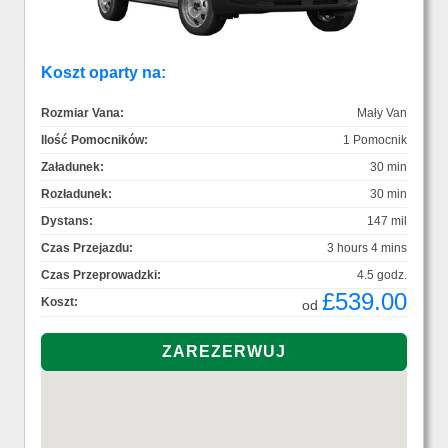
Koszt oparty na:
Rozmiar Vana:
Mały Van
Ilość Pomocników:
1 Pomocnik
Załadunek:
30 min
Rozładunek:
30 min
Dystans:
147 mil
Czas Przejazdu:
3 hours 4 mins
Czas Przeprowadzki:
4.5 godz.
£539.00
Koszt:
od