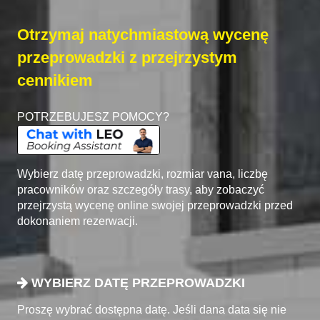
Otrzymaj natychmiastową wycenę
przeprowadzki z przejrzystym
cennikiem
POTRZEBUJESZ POMOCY?
Wybierz datę przeprowadzki, rozmiar vana, liczbę
pracowników oraz szczegóły trasy, aby zobaczyć
przejrzystą wycenę online swojej przeprowadzki przed
dokonaniem rezerwacji.
WYBIERZ DATĘ PRZEPROWADZKI
Proszę wybrać dostępna datę. Jeśli dana data się nie