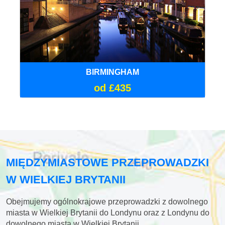
BIRMINGHAM
od £435
MIĘDZYMIASTOWE PRZEPROWADZKI
W WIELKIEJ BRYTANII
Obejmujemy ogólnokrajowe przeprowadzki z dowolnego
miasta w Wielkiej Brytanii do Londynu oraz z Londynu do
dowolnego miasta w Wielkiej Brytanii