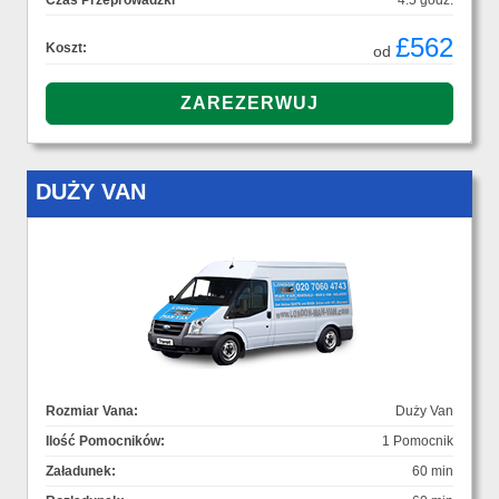
Czas Przeprowadzki
4.5 godz.
£562
Koszt:
od
DUŻY VAN
Rozmiar Vana:
Duży Van
Ilość Pomocników:
1 Pomocnik
Załadunek:
60 min