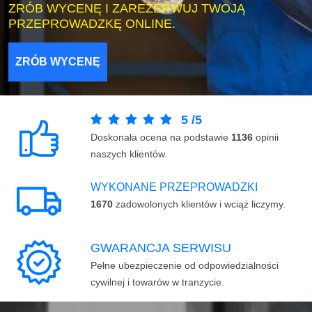
ZRÓB WYCENĘ I ZAREZERWUJ TWOJĄ
PRZEPROWADZKĘ ONLINE.
ZRÓB WYCENĘ
5
/
5
Doskonała ocena na podstawie
1136
opinii
naszych klientów.
WYKONANE PRZEPROWADZKI
1670
zadowolonych klientów i wciąż liczymy.
GWARANCJA SERWISU
Pełne ubezpieczenie od odpowiedzialności
cywilnej i towarów w tranzycie.