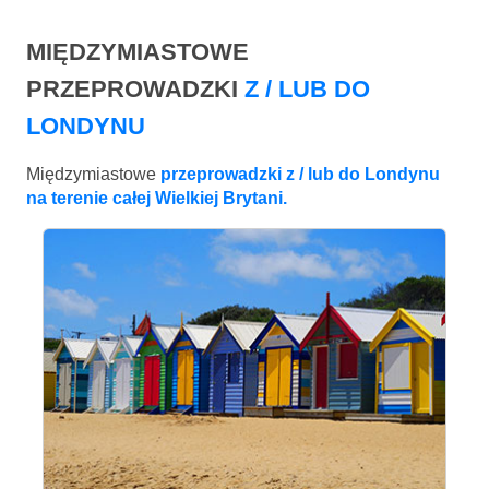
MIĘDZYMIASTOWE
PRZEPROWADZKI
Z / LUB DO
LONDYNU
Międzymiastowe
przeprowadzki z / lub do Londynu
na terenie całej Wielkiej Brytani.