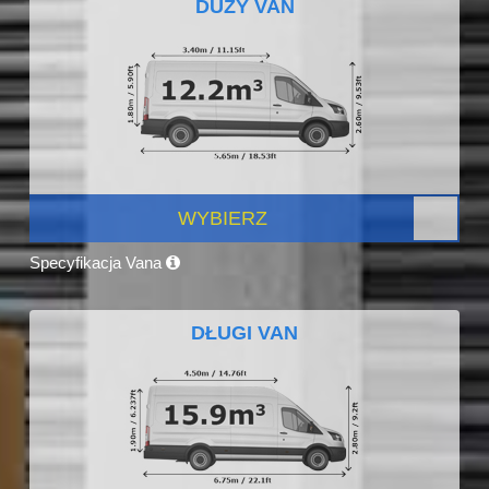
DUŻY VAN
WYBIERZ
Specyfikacja Vana
DŁUGI VAN