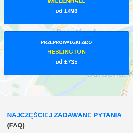
WILLENHALL
od £496
PRZEPROWADZKI Z/DO
HESLINGTON
od £735
NAJCZĘŚCIEJ ZADAWANE PYTANIA
(FAQ)