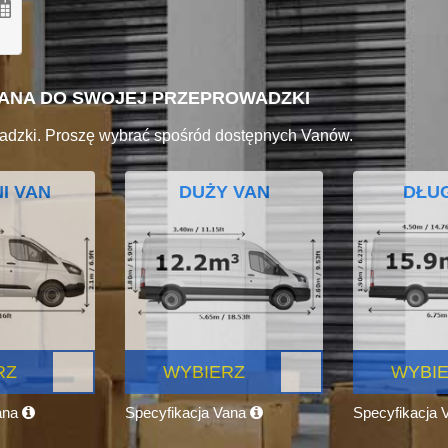
VANA DO SWOJEJ PRZEPROWADZKI
adzki. Proszę wybrać spośród dostępnych Vanów.
I VAN
DUŻY VAN
DŁUG
RZ
WYBIERZ
WYBI
ana
Specyfikacja Vana
Specyfikacja