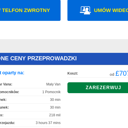
 TELFON ZWROTNY
UMÓW WIDE
ONE CENY PRZEPROWADZKI
£70
 oparty na:
Koszt:
od
r Vana:
Mały Van
Pomocników:
1 Pomocnik
nek:
30 min
unek:
30 min
s:
218 mil
rzejazdu:
3 hours 37 mins