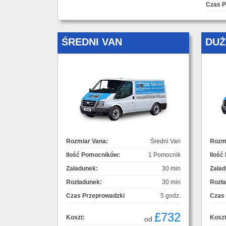
Czas P
ŚREDNI VAN
DUŻ
Rozmiar Vana:
Średni Van
Rozmi
Ilość Pomocników:
1 Pomocnik
Ilość
Załadunek:
30 min
Załad
Rozładunek:
30 min
Rozł
Czas Przeprowadzki
5 godz.
Czas
£732
Koszt:
Koszt
od