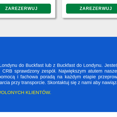
ndynu do Buckfast lub z Buckfast do Londynu. Jesteś
i CRB sprawdzony zespół. Największym atutem naszej 
 pomocą i fachowa poradą na każdym etapie przeprow
rcia przy transporcie. Skontaktuj się z nami aby nawią
WOLONYCH KLIENTÓW.