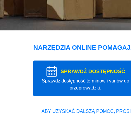
NARZĘDZIA ONLINE POMAGA
SPRAWDŹ DOSTĘPNOŚĆ
Sprawdź dostępność terminow i vanów do
przeprowadzki.
ABY UZYSKAĆ DALSZĄ POMOC, PROSI