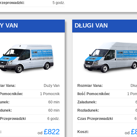
rzeprowadzki:
5 godz.
Y VAN
DŁUGI VAN
ar Vana:
Duży Van
Rozmiar Vana:
Dłu
 Pomocników:
1 Pomocnik
Ilość Pomocników:
1 Pom
unek:
60 min
Załadunek:
adunek:
60 min
Rozładunek:
 Przeprowadzki
6 godz.
Czas Przeprowadzki
6
£822
£
:
Koszt:
od
od