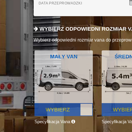
DATA PRZEPROWADZKI
WYBIERZ ODPOWIEDNI ROZMIAR 
Wybierz odpowiedni rozmiar vana do przeprow
MAŁY VAN
ŚREDN
WYBIERZ
WYBIE
Specyfikacja Vana
Specyfikacja V