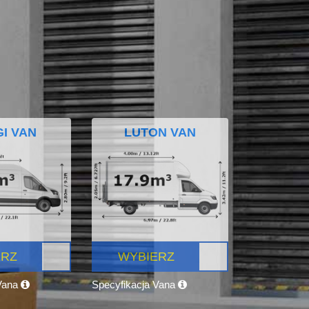
I VAN
LUTON VAN
ERZ
WYBIERZ
 Vana
Specyfikacja Vana