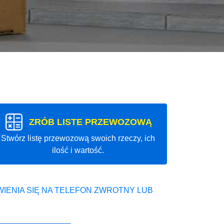
ZRÓB LISTE PRZEWOZOWĄ
Stwórz listę przewozową swoich rzeczy, ich
ilość i wartość.
IENIA SIĘ NA TELEFON ZWROTNY LUB