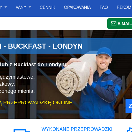
SY
VANY
CENNIK
OPAKOWANIA
FAQ
REKOM
E-MAIL
- BUCKFAST - LONDYN
lub z Buckfast do Londynu.
iędzymiastowe.
zkowy.
żonego mienia.
Ą PRZEPROWADZKĘ ONLINE.
WYKONANE PRZEPROWADZKI