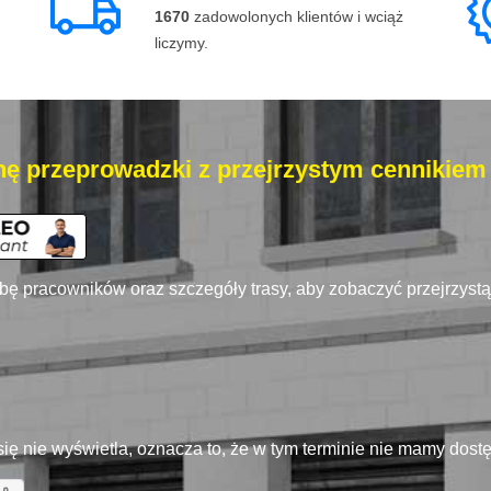
1670
zadowolonych klientów i wciąż
liczymy.
ę przeprowadzki z przejrzystym cennikiem
zbę pracowników oraz szczegóły trasy, aby zobaczyć przejrzyst
się nie wyświetla, oznacza to, że w tym terminie nie mamy dos