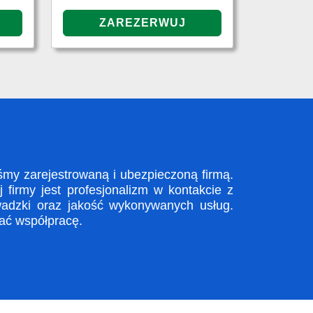
my zarejestrowaną i ubezpieczoną firmą.
firmy jest profesjonalizm w kontakcie z
adzki oraz jakość wykonywanych usług.
zać współpracę.