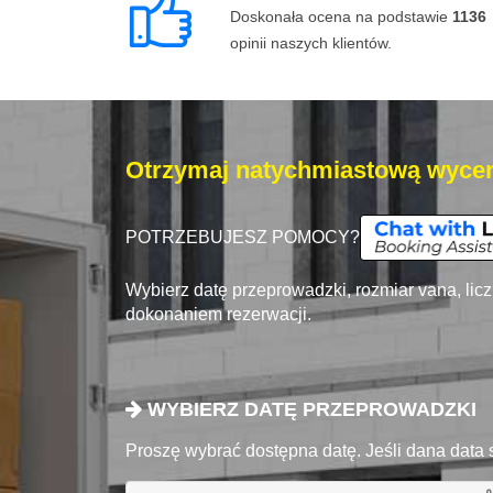
Doskonała ocena na podstawie
1136
opinii naszych klientów.
Otrzymaj natychmiastową wycen
POTRZEBUJESZ POMOCY?
Wybierz datę przeprowadzki, rozmiar vana, lic
dokonaniem rezerwacji.
WYBIERZ DATĘ PRZEPROWADZKI
Proszę wybrać dostępna datę. Jeśli dana data 