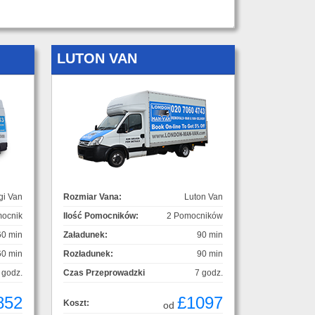
LUTON VAN
gi Van
Rozmiar Vana:
Luton Van
ocnik
Ilość Pomocników:
2 Pomocników
60 min
Załadunek:
90 min
60 min
Rozładunek:
90 min
 godz.
Czas Przeprowadzki
7 godz.
852
£1097
Koszt:
od