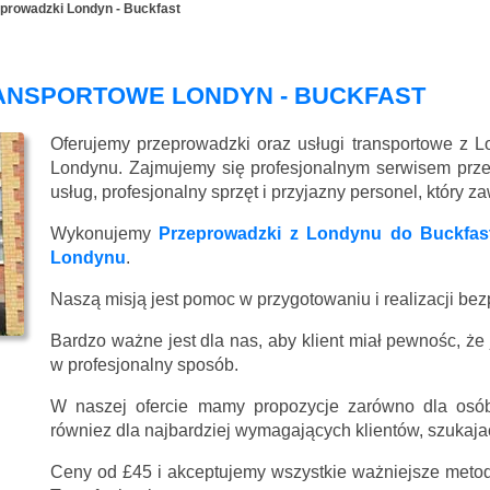
prowadzki Londyn - Buckfast
ANSPORTOWE LONDYN - BUCKFAST
Oferujemy przeprowadzki oraz usługi transportowe z L
Londynu. Zajmujemy się profesjonalnym serwisem prz
usług, profesjonalny sprzęt i przyjazny personel, który 
Wykonujemy
Przeprowadzki z Londynu do Buckfas
Londynu
.
Naszą misją jest pomoc w przygotowaniu i realizacji be
Bardzo ważne jest dla nas, aby klient miał pewnośc, że
w profesjonalny sposób.
W naszej ofercie mamy propozycje zarówno dla osób
równiez dla najbardziej wymagających klientów, szukajac
Ceny
od £45
i akceptujemy wszystkie ważniejsze metody