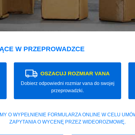
JĄCE W PRZEPROWADZCE
OSZACUJ ROZMIAR VANA
Dobierz odpowiedni rozmiar vana do swojej
przeprowadzki.
MY O WYPEŁNIENIE FORMULARZA ONLINE W CELU UMÓW
ZAPYTANIA O WYCENĘ PRZEZ WIDEOROZMOWĘ.