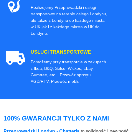
Realizujemy Przeprowadzki i usługi
transportowe na terenie całego Londynu,
ale także z Londynu do każdego miasta
w UK jak i z każdego miasta w UK do
Londynu.
USŁUGI TRANSPORTOWE
Pomożemy przy transporcie w zakupach
z Ikea, B&Q, Selco, Wickes, Ebay,
Gumtree, etc... Przewóz sprzętu
AGD/RTV, Przewóz mebli.
100% GWARANCJI TYLKO Z NAMI
Przeprowadzki Londyn - Chatteris
to solidność i pewność