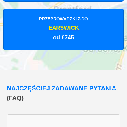
PRZEPROWADZKI Z/DO
EARSWICK
od £745
NAJCZĘŚCIEJ ZADAWANE PYTANIA
(FAQ)