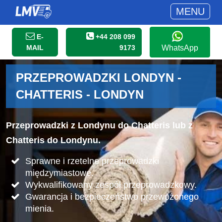
MENU
E-
+44 208 099
MAIL
9173
WhatsApp
PRZEPROWADZKI LONDYN -
CHATTERIS - LONDYN
Przeprowadzki z Londynu do Chatteris lub z
Chatteris do Londynu.
Sprawne i rzetelne przeprowadzki
międzymiastowe.
Wykwalifikowany zespół przeprowadzkowy.
Gwarancja i bezpieczeństwo przewożonego
mienia.