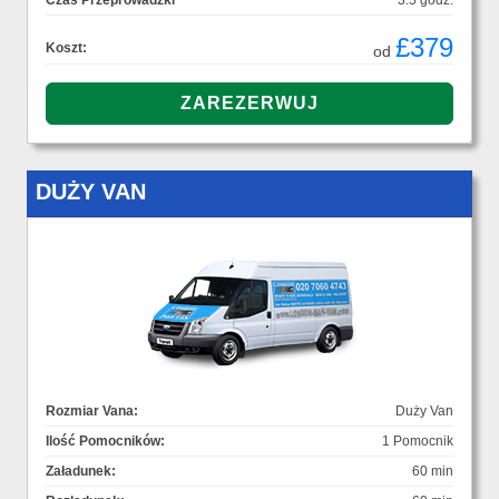
Czas Przeprowadzki
3.5 godz.
£379
Koszt:
od
DUŻY VAN
Rozmiar Vana:
Duży Van
Ilość Pomocników:
1 Pomocnik
Załadunek:
60 min