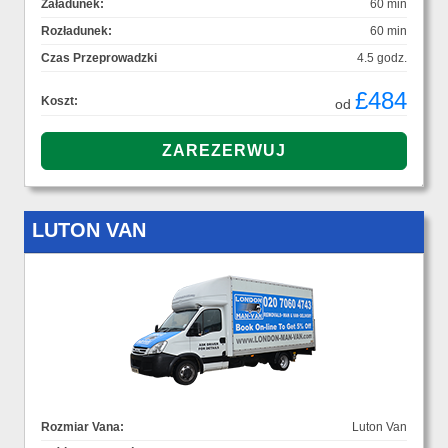
Załadunek:
60 min
Rozładunek:
60 min
Czas Przeprowadzki
4.5 godz.
£484
Koszt:
od
LUTON VAN
Rozmiar Vana:
Luton Van