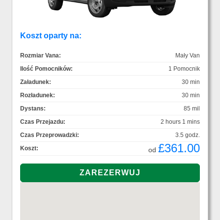
Koszt oparty na:
Rozmiar Vana:
Mały Van
Ilość Pomocników:
1 Pomocnik
Załadunek:
30 min
Rozładunek:
30 min
Dystans:
85 mil
Czas Przejazdu:
2 hours 1 mins
Czas Przeprowadzki:
3.5 godz.
£361.00
Koszt:
od