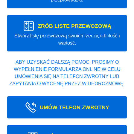
ZRÓB LISTE PRZEWOZOWĄ
Stwórz listę przewozową swoich rzeczy, ich ilość i
wartość.
ABY UZYSKAĆ DALSZĄ POMOC, PROSIMY O
WYPEŁNIENIE FORMULARZA ONLINE W CELU
UMÓWIENIA SIĘ NA TELEFON ZWROTNY LUB
ZAPYTANIA O WYCENĘ PRZEZ WIDEOROZMOWĘ.
UMÓW TELFON ZWROTNY