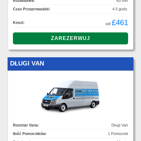
Rozładunek:
60 min
Czas Przeprowadzki
4.5 godz.
£461
Koszt:
od
DŁUGI VAN
Rozmiar Vana:
Długi Van
Ilość Pomocników:
1 Pomocnik