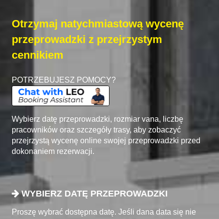
Otrzymaj natychmiastową wycenę
przeprowadzki z przejrzystym
cennikiem
POTRZEBUJESZ POMOCY?
Wybierz datę przeprowadzki, rozmiar vana, liczbę
pracowników oraz szczegóły trasy, aby zobaczyć
przejrzystą wycenę online swojej przeprowadzki przed
dokonaniem rezerwacji.
WYBIERZ DATĘ PRZEPROWADZKI
Proszę wybrać dostępna datę. Jeśli dana data się nie