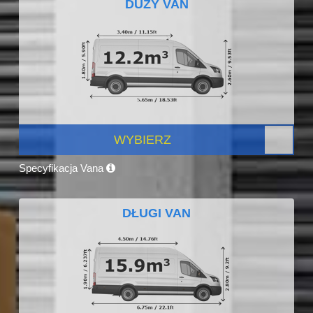
DUŻY VAN
WYBIERZ
Specyfikacja Vana
DŁUGI VAN