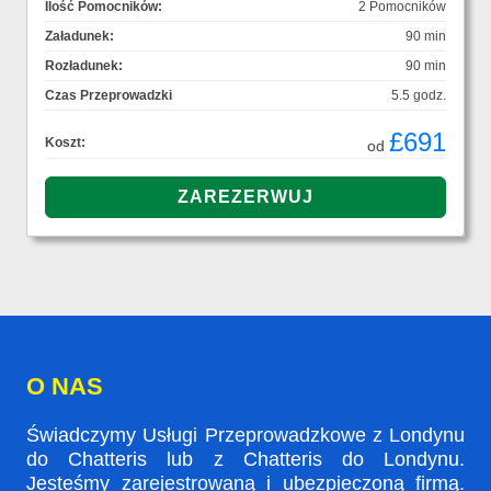
Ilość Pomocników:
2 Pomocników
Załadunek:
90 min
Rozładunek:
90 min
Czas Przeprowadzki
5.5 godz.
£691
Koszt:
od
O NAS
Świadczymy Usługi Przeprowadzkowe z Londynu
do Chatteris lub z Chatteris do Londynu.
Jesteśmy zarejestrowaną i ubezpieczoną firmą.