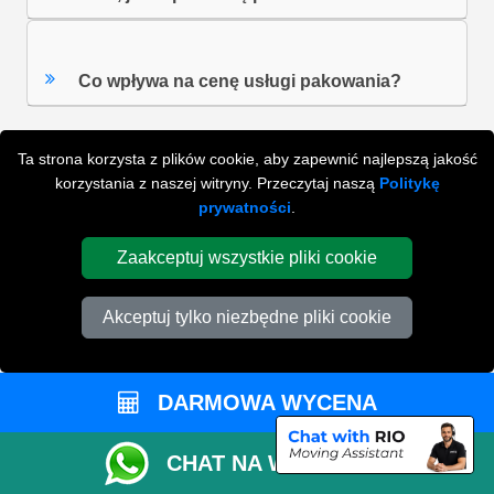
Co wpływa na cenę usługi pakowania?
Ta strona korzysta z plików cookie, aby zapewnić najlepszą jakość
ZOBACZ WSZYSTKIE FAQ'S
korzystania z naszej witryny. Przeczytaj naszą
Politykę
prywatności
.
Zaakceptuj wszystkie pliki cookie
WYSZUKAJ W NAJCZĘŚCIEJ ZADAWANYCH
PYTANIACH
Akceptuj tylko niezbędne pliki cookie
ZACZNIJ WPISYWAĆ SWOJE PYTANIE I WYBIERZ Z
PONIŻSZYCH WYNIKÓW
DARMOWA WYCENA
CHAT NA WHATSAPP