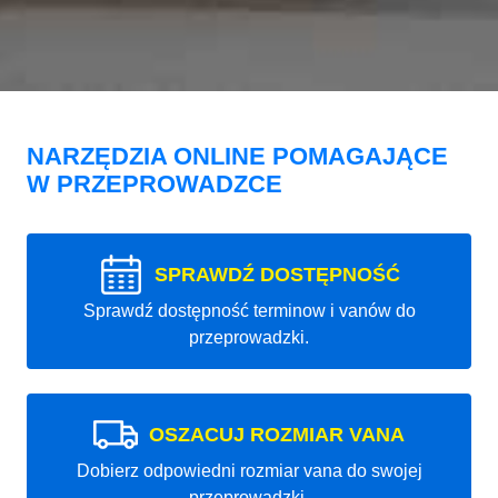
NARZĘDZIA ONLINE POMAGAJĄCE
W PRZEPROWADZCE
SPRAWDŹ DOSTĘPNOŚĆ
Sprawdź dostępność terminow i vanów do
przeprowadzki.
OSZACUJ ROZMIAR VANA
Dobierz odpowiedni rozmiar vana do swojej
przeprowadzki.