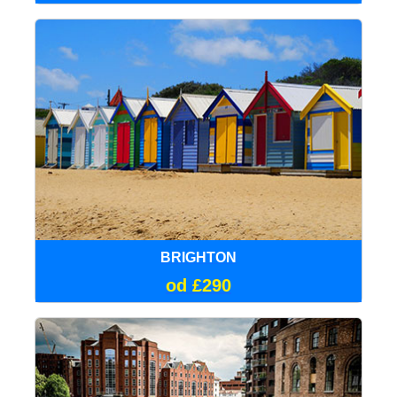
BRIGHTON
od £290