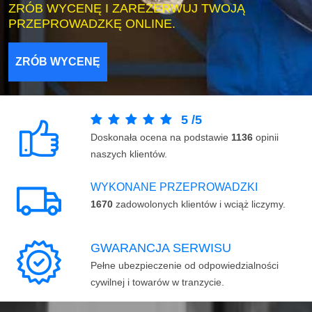
ZRÓB WYCENĘ I ZAREZERWUJ TWOJĄ
PRZEPROWADZKĘ ONLINE.
ZRÓB WYCENĘ
5
/
5
Doskonała ocena na podstawie
1136
opinii
naszych klientów.
WYKONANE PRZEPROWADZKI
1670
zadowolonych klientów i wciąż liczymy.
GWARANCJA SERWISU
Pełne ubezpieczenie od odpowiedzialności
cywilnej i towarów w tranzycie.