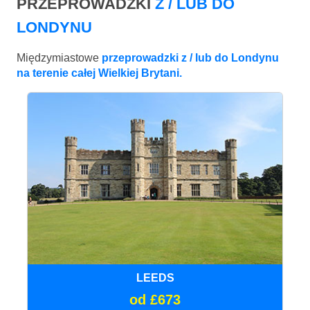
PRZEPROWADZKI
Z / LUB DO
LONDYNU
Międzymiastowe
przeprowadzki z / lub do Londynu
na terenie całej Wielkiej Brytani.
LEEDS
od £673