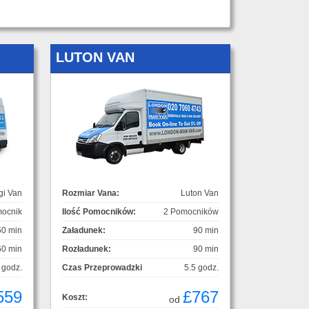
LUTON VAN
gi Van
Rozmiar Vana:
Luton Van
ocnik
Ilość Pomocników:
2 Pomocników
60 min
Załadunek:
90 min
60 min
Rozładunek:
90 min
 godz.
Czas Przeprowadzki
5.5 godz.
559
£767
Koszt:
od