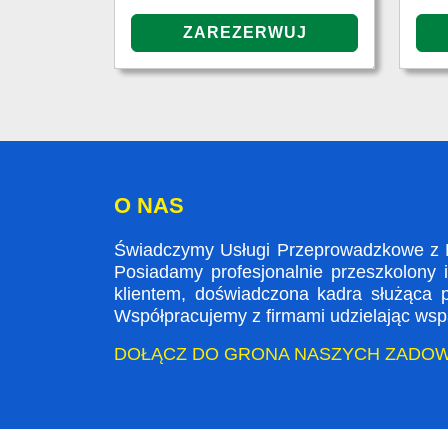
O NAS
Świadczymy Usługi Przeprowadzkowe z Lo
Posiadamy profesjonalnie przeszkolony 
klientem, doświadczona kadra służąca
Współpracujemy z firmami udzielając wspa
DOŁĄCZ DO GRONA NASZYCH ZADO