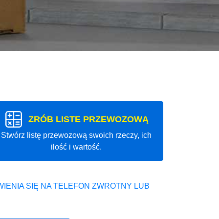
ZRÓB LISTE PRZEWOZOWĄ
Stwórz listę przewozową swoich rzeczy, ich
ilość i wartość.
IENIA SIĘ NA TELEFON ZWROTNY LUB