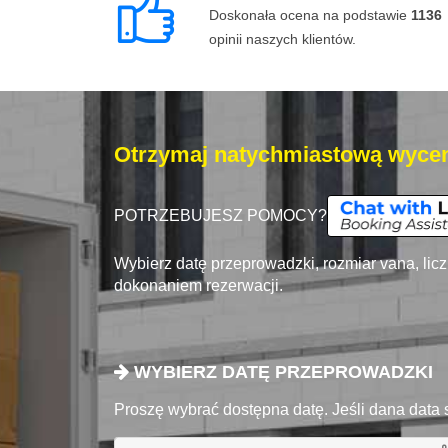
Doskonała ocena na podstawie
1136
opinii naszych klientów.
Otrzymaj natychmiastową wycen
POTRZEBUJESZ POMOCY?
Wybierz datę przeprowadzki, rozmiar vana, lic
dokonaniem rezerwacji.
WYBIERZ DATĘ PRZEPROWADZKI
Proszę wybrać dostępna datę. Jeśli dana data 