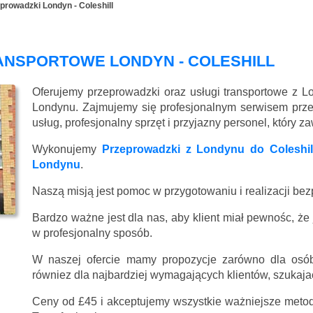
prowadzki Londyn - Coleshill
ANSPORTOWE LONDYN - COLESHILL
Oferujemy przeprowadzki oraz usługi transportowe z Lo
Londynu. Zajmujemy się profesjonalnym serwisem prz
usług, profesjonalny sprzęt i przyjazny personel, który 
Wykonujemy
Przeprowadzki z Londynu do Coleshil
Londynu
.
Naszą misją jest pomoc w przygotowaniu i realizacji be
Bardzo ważne jest dla nas, aby klient miał pewnośc, że
w profesjonalny sposób.
W naszej ofercie mamy propozycje zarówno dla osób
równiez dla najbardziej wymagających klientów, szukajac
Ceny
od £45
i akceptujemy wszystkie ważniejsze metody