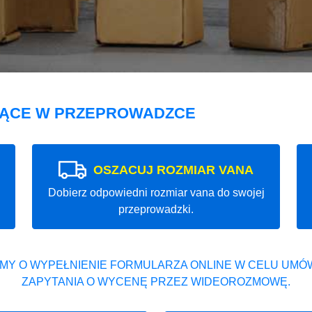
JĄCE W PRZEPROWADZCE
OSZACUJ ROZMIAR VANA
Dobierz odpowiedni rozmiar vana do swojej
przeprowadzki.
MY O WYPEŁNIENIE FORMULARZA ONLINE W CELU UMÓW
ZAPYTANIA O WYCENĘ PRZEZ WIDEOROZMOWĘ.