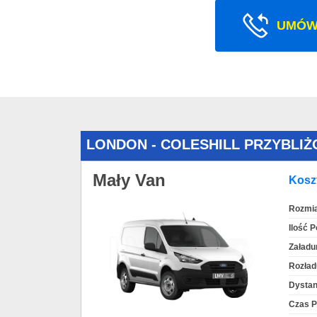
UMÓW
LONDON - COLESHILL PRZYBLI
Mały Van
Koszt
Rozmia
Ilość 
Załadu
Rozład
Dystan
Czas P