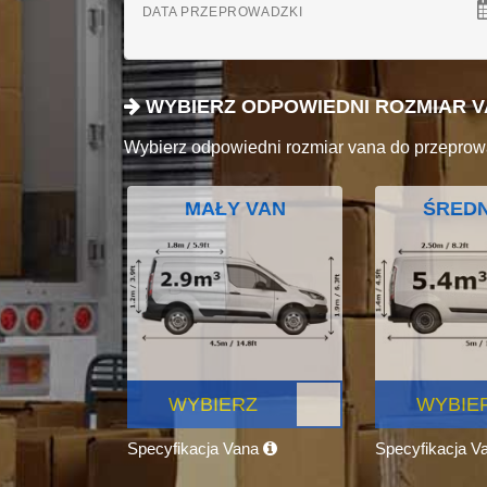
DATA PRZEPROWADZKI
WYBIERZ ODPOWIEDNI ROZMIAR 
Wybierz odpowiedni rozmiar vana do przeprow
MAŁY VAN
ŚREDN
WYBIERZ
WYBIE
Specyfikacja Vana
Specyfikacja V