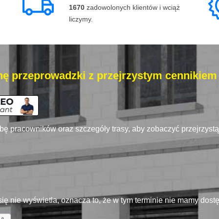
1670
zadowolonych klientów i wciąż
liczymy.
ę przeprowadzki z przejrzystym cennikiem
zbę pracowników oraz szczegóły trasy, aby zobaczyć przejrzyst
się nie wyświetla, oznacza to, że w tym terminie nie mamy dos