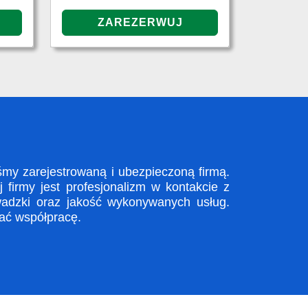
my zarejestrowaną i ubezpieczoną firmą.
firmy jest profesjonalizm w kontakcie z
adzki oraz jakość wykonywanych usług.
zać współpracę.