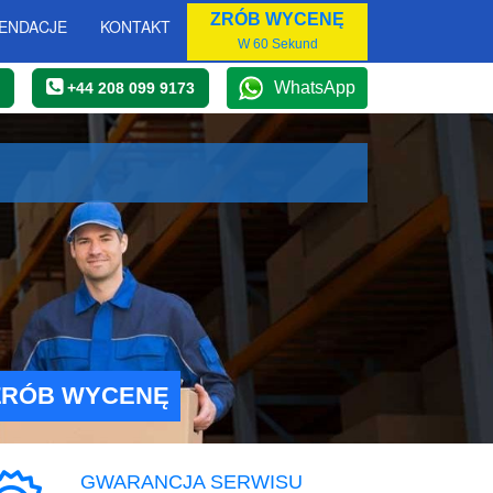
ZRÓB WYCENĘ
ENDACJE
KONTAKT
W 60 Sekund
WhatsApp
+44 208 099 9173
ZRÓB WYCENĘ
GWARANCJA SERWISU