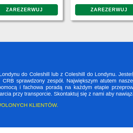
ndynu do Coleshill lub z Coleshill do Londynu. Jesteś
i CRB sprawdzony zespół. Największym atutem naszej 
 pomocą i fachowa poradą na każdym etapie przeprow
rcia przy transporcie. Skontaktuj się z nami aby nawią
WOLONYCH KLIENTÓW.