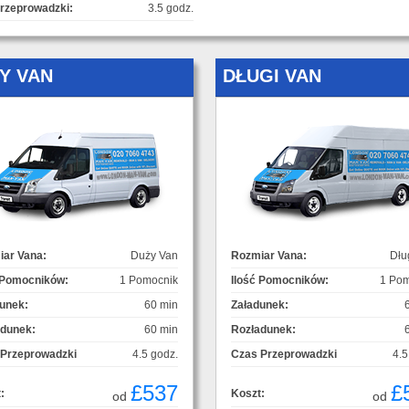
rzeprowadzki:
3.5 godz.
Y VAN
DŁUGI VAN
ar Vana:
Duży Van
Rozmiar Vana:
Dłu
 Pomocników:
1 Pomocnik
Ilość Pomocników:
1 Pom
unek:
60 min
Załadunek:
adunek:
60 min
Rozładunek:
 Przeprowadzki
4.5 godz.
Czas Przeprowadzki
4.5
£537
£
:
Koszt:
od
od