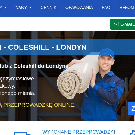
SY
VANY
CENNIK
OPAKOWANIA
FAQ
REKOM
E-MAIL
- COLESHILL - LONDYN
lub z Coleshill do Londynu.
iędzymiastowe.
zkowy.
żonego mienia.
Ą PRZEPROWADZKĘ ONLINE.
WYKONANE PRZEPROWADZKI