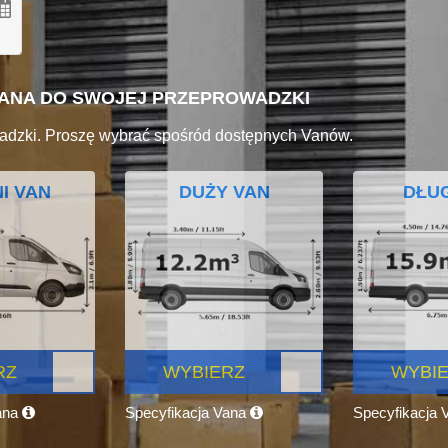
VANA DO SWOJEJ PRZEPROWADZKI
adzki. Proszę wybrać spośród dostępnych Vanów.
I VAN
DUŻY VAN
DŁUG
RZ
WYBIERZ
WYBI
ana
Specyfikacja Vana
Specyfikacja