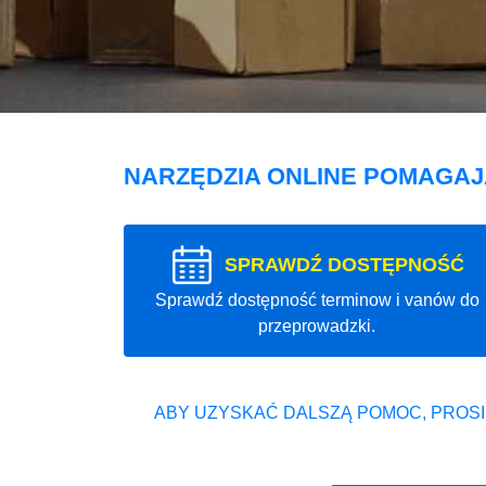
NARZĘDZIA ONLINE POMAGA
SPRAWDŹ DOSTĘPNOŚĆ
Sprawdź dostępność terminow i vanów do
przeprowadzki.
ABY UZYSKAĆ DALSZĄ POMOC, PROSI