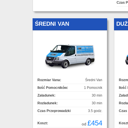
Czas P
ŚREDNI VAN
DUŻ
Rozmiar Vana:
Średni Van
Rozmi
Ilość Pomocników:
1 Pomocnik
Ilość
Załadunek:
30 min
Załad
Rozładunek:
30 min
Rozł
Czas Przeprowadzki
3.5 godz.
Czas
£454
Koszt:
Koszt
od