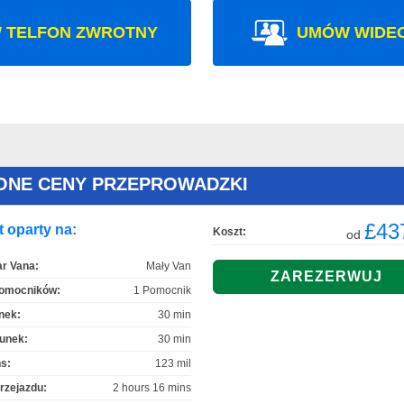
 TELFON ZWROTNY
UMÓW WIDE
ŻONE CENY PRZEPROWADZKI
£43
 oparty na:
Koszt:
od
r Vana:
Mały Van
Pomocników:
1 Pomocnik
nek:
30 min
unek:
30 min
s:
123 mil
rzejazdu:
2 hours 16 mins