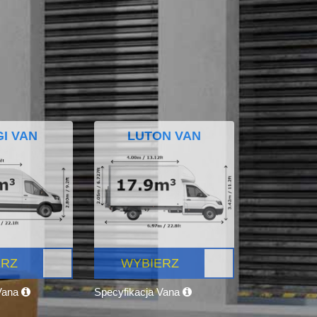
I VAN
LUTON VAN
ERZ
WYBIERZ
 Vana
Specyfikacja Vana