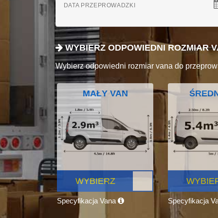
DATA PRZEPROWADZKI
WYBIERZ ODPOWIEDNI ROZMIAR 
Wybierz odpowiedni rozmiar vana do przeprow
MAŁY VAN
ŚREDN
WYBIERZ
WYBIE
Specyfikacja Vana
Specyfikacja V