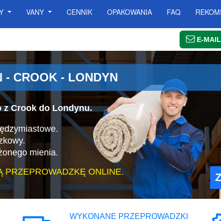
SY
VANY
CENNIK
OPAKOWANIA
FAQ
REKOM
E-MAIL
- CROOK - LONDYN
b z Crook do Londynu.
iędzymiastowe.
zkowy.
żonego mienia.
Ą PRZEPROWADZKĘ ONLINE.
WYKONANE PRZEPROWADZKI