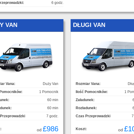
rzeprowadzki:
6 godz.
Y VAN
DŁUGI VAN
ar Vana:
Duży Van
Rozmiar Vana:
Dłu
 Pomocników:
1 Pomocnik
Ilość Pomocników:
1 Pom
unek:
60 min
Załadunek:
adunek:
60 min
Rozładunek:
 Przeprowadzki
7 godz.
Czas Przeprowadzki
7
£986
£1
:
Koszt:
od
od