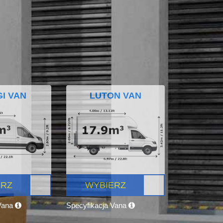
I VAN
LUTON VAN
ERZ
WYBIERZ
 Vana
Specyfikacja Vana