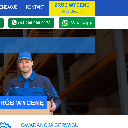
ZRÓB WYCENĘ
ENDACJE
KONTAKT
W 60 Sekund
WhatsApp
+44 208 099 9173
ZRÓB WYCENĘ
GWARANCJA SERWISU