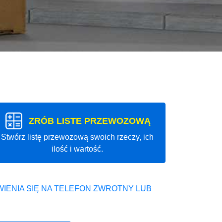
ZRÓB LISTE PRZEWOZOWĄ
Stwórz listę przewozową swoich rzeczy, ich
ilość i wartość.
IENIA SIĘ NA TELEFON ZWROTNY LUB