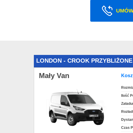
UMÓW
LONDON - CROOK PRZYBLIŻONE
Mały Van
Koszt
Rozmia
Ilość 
Załadu
Rozład
Dystan
Czas P