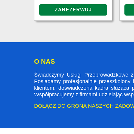
O NAS
Świadczymy Usługi Przeprowadzkowe z 
Posiadamy profesjonalnie przeszkolony 
klientem, doświadczona kadra służąca
Współpracujemy z firmami udzielając wspa
DOŁĄCZ DO GRONA NASZYCH ZADO