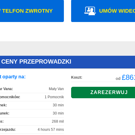
 TELFON ZWROTNY
UMÓW WIDE
 CENY PRZEPROWADZKI
£86
 oparty na:
Koszt:
od
r Vana:
Mały Van
Pomocników:
1 Pomocnik
nek:
30 min
unek:
30 min
s:
268 mil
rzejazdu:
4 hours 57 mins