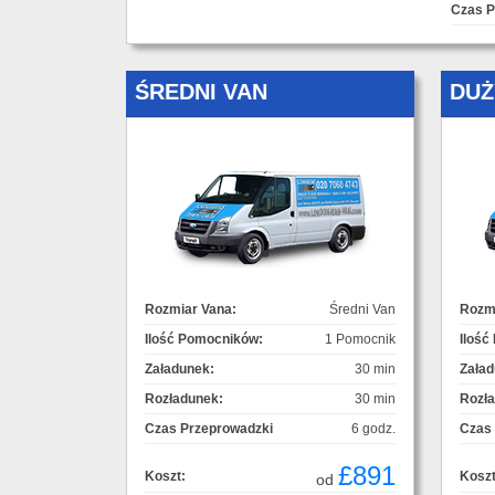
Czas P
ŚREDNI VAN
DUŻ
Rozmiar Vana:
Średni Van
Rozmi
Ilość Pomocników:
1 Pomocnik
Ilość
Załadunek:
30 min
Załad
Rozładunek:
30 min
Rozł
Czas Przeprowadzki
6 godz.
Czas
£891
Koszt:
Koszt
od