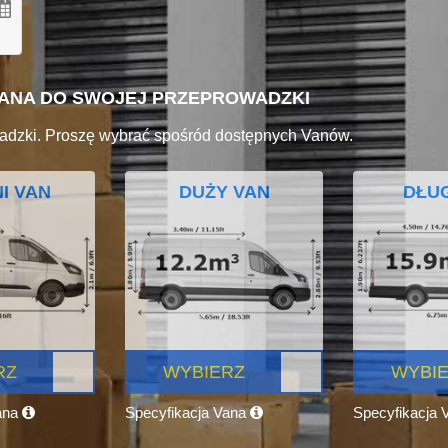
VANA DO SWOJEJ PRZEPROWADZKI
adzki. Proszę wybrać spośród dostępnych Vanów.
I VAN
DUŻY VAN
DŁUG
RZ
WYBIERZ
WYBI
ana
Specyfikacja Vana
Specyfikacja