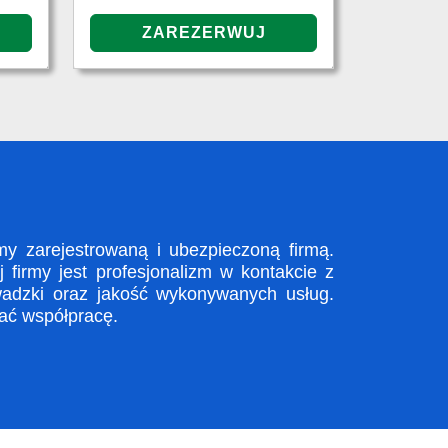
 zarejestrowaną i ubezpieczoną firmą.
firmy jest profesjonalizm w kontakcie z
adzki oraz jakość wykonywanych usług.
zać współpracę.