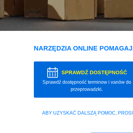
NARZĘDZIA ONLINE POMAGA
SPRAWDŹ DOSTĘPNOŚĆ
Sprawdź dostępność terminow i vanów do
przeprowadzki.
ABY UZYSKAĆ DALSZĄ POMOC, PROSI