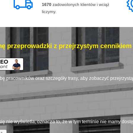
1670
zadowolonych klientów i wciąż
liczymy.
ę przeprowadzki z przejrzystym cennikiem
zbę pracowników oraz szczegóły trasy, aby zobaczyć przejrzyst
się nie wyświetla, oznacza to, że w tym terminie nie mamy dos