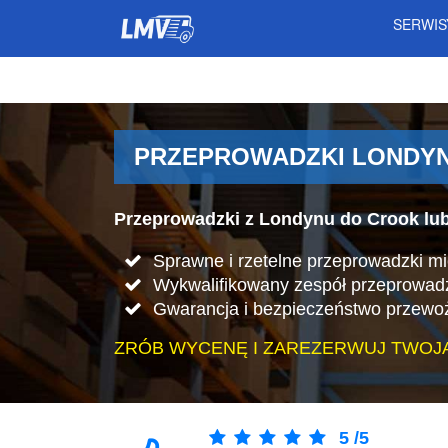
SERWI
PRZEPROWADZKI LONDYN 
Przeprowadzki z Londynu do Crook lu
Sprawne i rzetelne przeprowadzki m
Wykwalifikowany zespół przeprowad
Gwarancja i bezpieczeństwo przewo
ZRÓB WYCENĘ I ZAREZERWUJ TWOJ
5
/
5