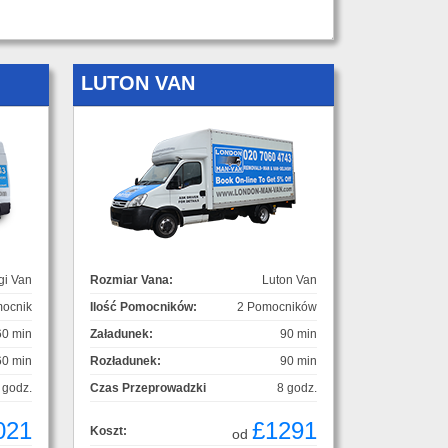
LUTON VAN
gi Van
Rozmiar Vana:
Luton Van
ocnik
Ilość Pomocników:
2 Pomocników
60 min
Załadunek:
90 min
60 min
Rozładunek:
90 min
 godz.
Czas Przeprowadzki
8 godz.
021
£1291
Koszt:
od