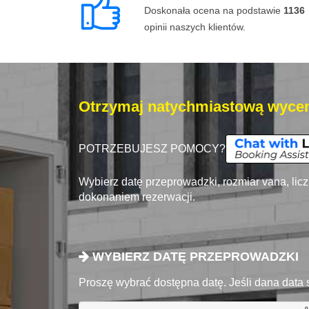
Doskonała ocena na podstawie
1136
opinii naszych klientów.
Otrzymaj natychmiastową wycen
POTRZEBUJESZ POMOCY?
Wybierz datę przeprowadzki, rozmiar vana, lic
dokonaniem rezerwacji.
WYBIERZ DATĘ PRZEPROWADZKI
Proszę wybrać dostępna datę. Jeśli dana data 