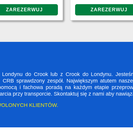
Londynu do Crook lub z Crook do Londynu. Jesteśmy
i CRB sprawdzony zespół. Największym atutem naszej 
 pomocą i fachowa poradą na każdym etapie przeprow
rcia przy transporcie. Skontaktuj się z nami aby nawią
WOLONYCH KLIENTÓW.