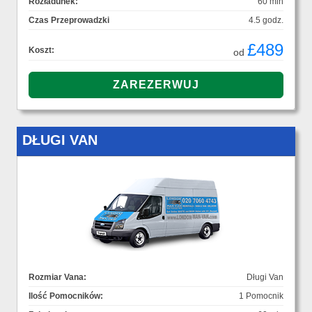
Rozładunek:
60 min
Czas Przeprowadzki
4.5 godz.
£489
Koszt:
od
DŁUGI VAN
Rozmiar Vana:
Długi Van
Ilość Pomocników:
1 Pomocnik