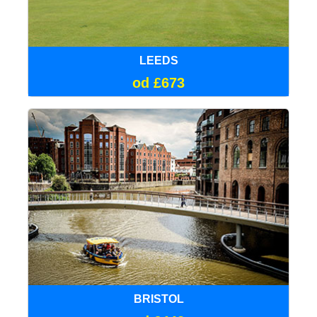
LEEDS
od £673
BRISTOL