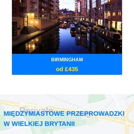
BIRMINGHAM
od £435
MIĘDZYMIASTOWE PRZEPROWADZKI
W WIELKIEJ BRYTANII