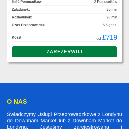
Ilość Pomocników:
2 Pomocników
Załadunek:
90 min
Rozładunek:
90 min
Czas Przeprowadzki
5.5 godz.
£719
Koszt:
od
O NAS
Świadczymy Usługi Przeprowadzkowe z Londynu
do Downham Market lub z Downham Market do
Londynu. Jesteśmy zarejestrowaną i