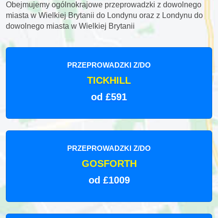
Obejmujemy ogólnokrajowe przeprowadzki z dowolnego
miasta w Wielkiej Brytanii do Londynu oraz z Londynu do
dowolnego miasta w Wielkiej Brytanii
PRZEPROWADZKI Z/DO
TICKHILL
od £591
PRZEPROWADZKI Z/DO
GOSFORTH
od £1009