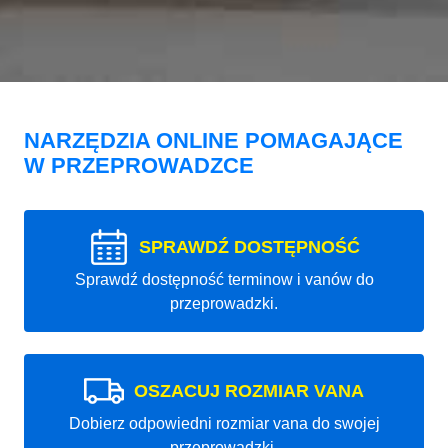
NARZĘDZIA ONLINE POMAGAJĄCE
W PRZEPROWADZCE
SPRAWDŹ DOSTĘPNOŚĆ
Sprawdź dostępność terminow i vanów do
przeprowadzki.
OSZACUJ ROZMIAR VANA
Dobierz odpowiedni rozmiar vana do swojej
przeprowadzki.