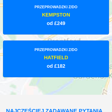
PRZEPROWADZKI Z/DO
KEMPSTON
od £249
PRZEPROWADZKI Z/DO
HATFIELD
od £182
NAJCZĘŚCIEJ ZADAWANE PYTANIA