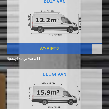
DUŻY VAN
WYBIERZ
Specyfikacja Vana
DŁUGI VAN