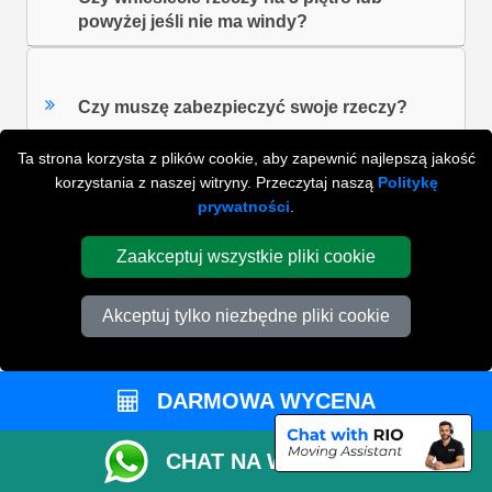
powyżej jeśli nie ma windy?
Czy muszę zabezpieczyć swoje rzeczy?
Ta strona korzysta z plików cookie, aby zapewnić najlepszą jakość
korzystania z naszej witryny. Przeczytaj naszą
Politykę
Czy na waszej stronie internetowej znajduje
prywatności
.
się internetowy kalkulator rozmiarów Vana?
Zaakceptuj wszystkie pliki cookie
Czy mogę zapisać wyniki z internetowego
Akceptuj tylko niezbędne pliki cookie
kalkulatora rozmiarów vana do
wykorzystania w przyszłości?
DARMOWA WYCENA
ZOBACZ WSZYSTKIE FAQ'S
CHAT NA WHATSAPP