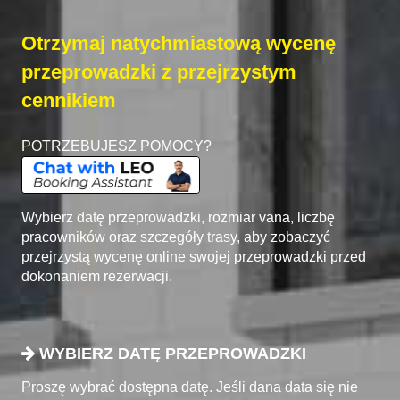
Otrzymaj natychmiastową wycenę
przeprowadzki z przejrzystym
cennikiem
POTRZEBUJESZ POMOCY?
Wybierz datę przeprowadzki, rozmiar vana, liczbę
pracowników oraz szczegóły trasy, aby zobaczyć
przejrzystą wycenę online swojej przeprowadzki przed
dokonaniem rezerwacji.
WYBIERZ DATĘ PRZEPROWADZKI
Proszę wybrać dostępna datę. Jeśli dana data się nie