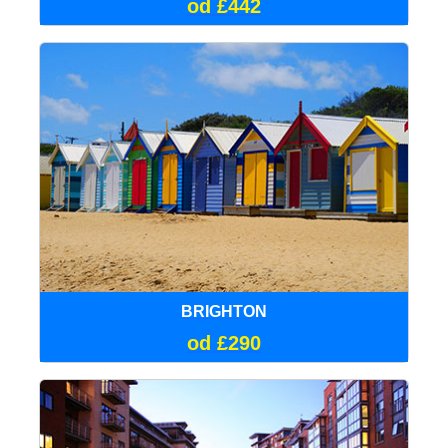
od £442
BRIGHTON
od £290