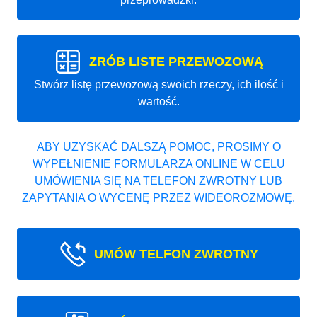
ZRÓB LISTE PRZEWOZOWĄ
Stwórz listę przewozową swoich rzeczy, ich ilość i
wartość.
ABY UZYSKAĆ DALSZĄ POMOC, PROSIMY O
WYPEŁNIENIE FORMULARZA ONLINE W CELU
UMÓWIENIA SIĘ NA TELEFON ZWROTNY LUB
ZAPYTANIA O WYCENĘ PRZEZ WIDEOROZMOWĘ.
UMÓW TELFON ZWROTNY