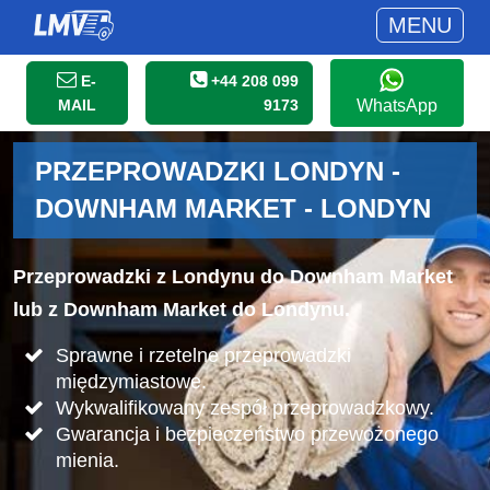
MENU
E-
+44 208 099
MAIL
9173
WhatsApp
PRZEPROWADZKI LONDYN -
DOWNHAM MARKET - LONDYN
Przeprowadzki z Londynu do Downham Market
lub z Downham Market do Londynu.
Sprawne i rzetelne przeprowadzki
międzymiastowe.
Wykwalifikowany zespół przeprowadzkowy.
Gwarancja i bezpieczeństwo przewożonego
mienia.