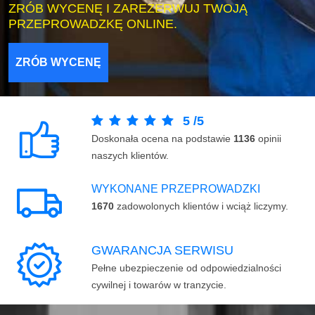
ZRÓB WYCENĘ I ZAREZERWUJ TWOJĄ
PRZEPROWADZKĘ ONLINE.
ZRÓB WYCENĘ
5
/
5
Doskonała ocena na podstawie
1136
opinii
naszych klientów.
WYKONANE PRZEPROWADZKI
1670
zadowolonych klientów i wciąż liczymy.
GWARANCJA SERWISU
Pełne ubezpieczenie od odpowiedzialności
cywilnej i towarów w tranzycie.