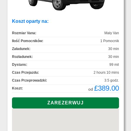
Koszt oparty na:
Rozmiar Vana:
Mały Van
Ilość Pomocników:
1 Pomocnik
Załadunek:
30 min
Rozładunek:
30 min
Dystans:
99 mil
Czas Przejazdu:
2 hours 10 mins
Czas Przeprowadzki:
3.5 godz.
£389.00
Koszt:
od