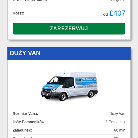
Czas Przeprowadzki
3.5 godz.
£407
Koszt:
od
DUŻY VAN
Rozmiar Vana:
Duży Van
Ilość Pomocników:
1 Pomocnik
Załadunek:
60 min