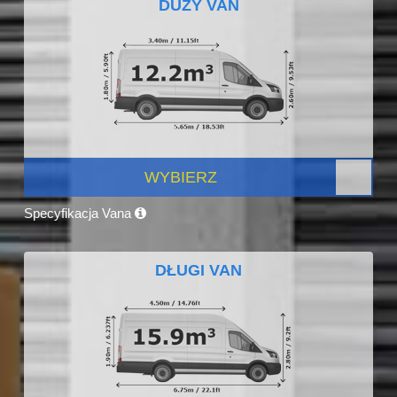
DUŻY VAN
WYBIERZ
Specyfikacja Vana
DŁUGI VAN