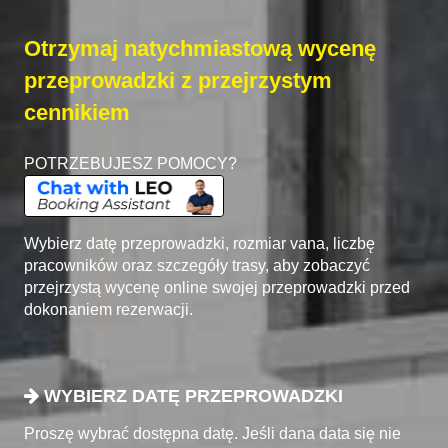
Otrzymaj natychmiastową wycenę
przeprowadzki z przejrzystym
cennikiem
POTRZEBUJESZ POMOCY?
Wybierz datę przeprowadzki, rozmiar vana, liczbę
pracowników oraz szczegóły trasy, aby zobaczyć
przejrzystą wycenę online swojej przeprowadzki przed
dokonaniem rezerwacji.
WYBIERZ DATĘ PRZEPROWADZKI
Proszę wybrać dostępna datę. Jeśli dana data się nie