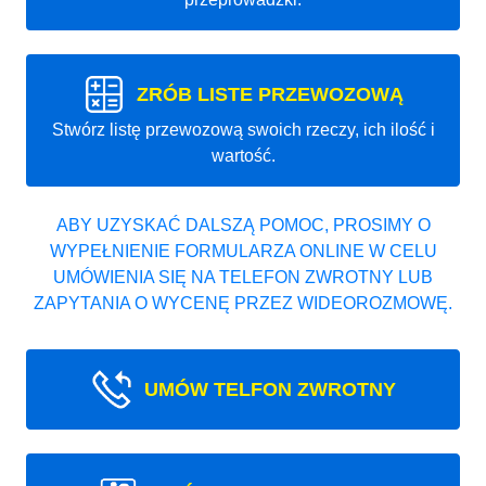
ZRÓB LISTE PRZEWOZOWĄ
Stwórz listę przewozową swoich rzeczy, ich ilość i
wartość.
ABY UZYSKAĆ DALSZĄ POMOC, PROSIMY O
WYPEŁNIENIE FORMULARZA ONLINE W CELU
UMÓWIENIA SIĘ NA TELEFON ZWROTNY LUB
ZAPYTANIA O WYCENĘ PRZEZ WIDEOROZMOWĘ.
UMÓW TELFON ZWROTNY