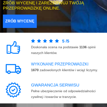
ZRÓB WYCENĘ I ZAREZERWUJ TWOJĄ
PRZEPROWADZKĘ ONLINE.
ZRÓB WYCENĘ
5
/
5
Doskonała ocena na podstawie
1136
opinii
naszych klientów.
WYKONANE PRZEPROWADZKI
1670
zadowolonych klientów i wciąż liczymy.
GWARANCJA SERWISU
Pełne ubezpieczenie od odpowiedzialności
cywilnej i towarów w tranzycie.