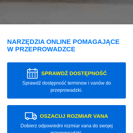
NARZĘDZIA ONLINE POMAGAJĄCE
W PRZEPROWADZCE
SPRAWDŹ DOSTĘPNOŚĆ
Sprawdź dostępność terminow i vanów do
przeprowadzki.
OSZACUJ ROZMIAR VANA
Dobierz odpowiedni rozmiar vana do swojej
przeprowadzki.