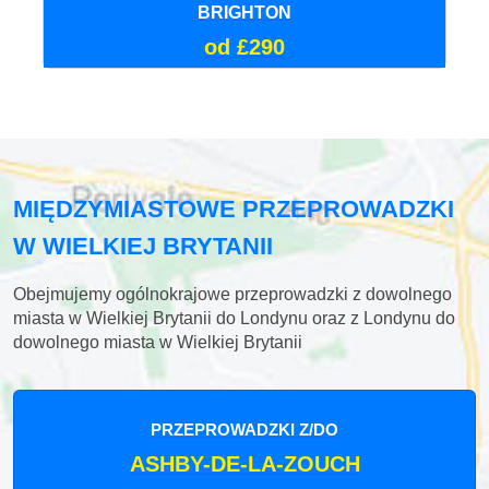
BRIGHTON
od £290
MIĘDZYMIASTOWE PRZEPROWADZKI
W WIELKIEJ BRYTANII
Obejmujemy ogólnokrajowe przeprowadzki z dowolnego
miasta w Wielkiej Brytanii do Londynu oraz z Londynu do
dowolnego miasta w Wielkiej Brytanii
PRZEPROWADZKI Z/DO
ASHBY-DE-LA-ZOUCH