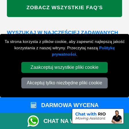
ZOBACZ WSZYSTKIE FAQ'S
WYSZUKAJ W NAJCZĘŚCIEJ ZADAWANYCH
PYTANIACH
Ta strona korzysta z plików cookie, aby zapewnić najlepszą jakość
korzystania z naszej witryny. Przeczytaj naszą
Politykę
prywatności
.
ZACZNIJ WPISYWAĆ SWOJE PYTANIE I WYBIERZ Z
PONIŻSZYCH WYNIKÓW
Zaakceptuj wszystkie pliki cookie
Akceptuj tylko niezbędne pliki cookie
DARMOWA WYCENA
PRZYGOTUJ SIĘ DO SWOJEJ
PRZEPROWADZKI
CHAT NA WHATSAPP