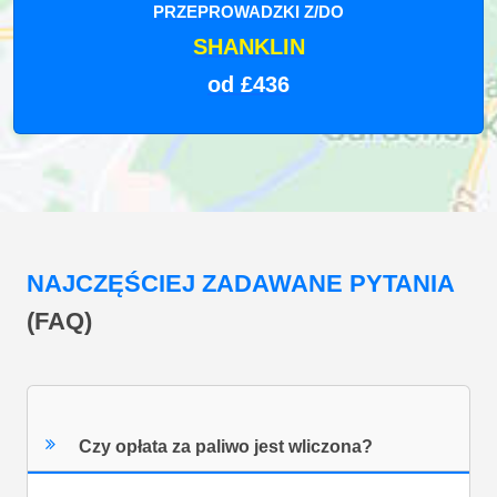
PRZEPROWADZKI Z/DO
SHANKLIN
od £436
NAJCZĘŚCIEJ ZADAWANE PYTANIA
(FAQ)
Czy opłata za paliwo jest wliczona?