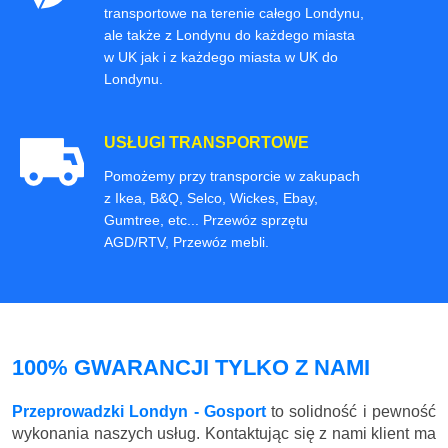
transportowe na terenie całego Londynu,
ale także z Londynu do każdego miasta
w UK jak i z każdego miasta w UK do
Londynu.
USŁUGI TRANSPORTOWE
Pomożemy przy transporcie w zakupach
z Ikea, B&Q, Selco, Wickes, Ebay,
Gumtree, etc... Przewóz sprzętu
AGD/RTV, Przewóz mebli.
100% GWARANCJI TYLKO Z NAMI
Przeprowadzki Londyn - Gosport
to solidność i pewność
wykonania naszych usług. Kontaktując się z nami klient ma