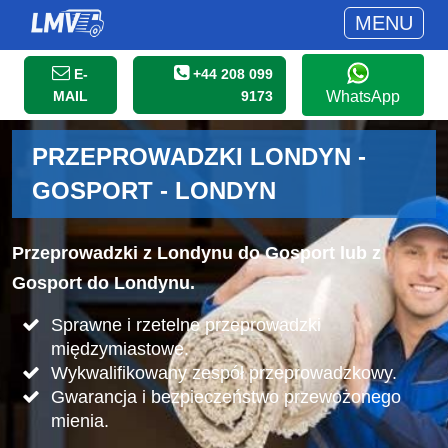
MENU
E-
+44 208 099
MAIL
9173
WhatsApp
PRZEPROWADZKI LONDYN -
GOSPORT - LONDYN
Przeprowadzki z Londynu do Gosport lub z
Gosport do Londynu.
Sprawne i rzetelne przeprowadzki
międzymiastowe.
Wykwalifikowany zespół przeprowadzkowy.
Gwarancja i bezpieczeństwo przewożonego
mienia.