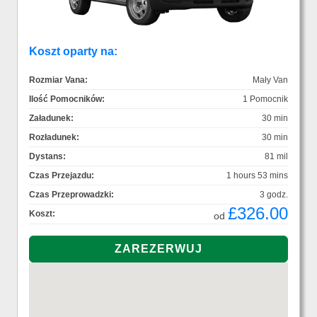
Koszt oparty na:
Rozmiar Vana:
Mały Van
Ilość Pomocników:
1 Pomocnik
Załadunek:
30 min
Rozładunek:
30 min
Dystans:
81 mil
Czas Przejazdu:
1 hours 53 mins
Czas Przeprowadzki:
3 godz.
£326.00
Koszt:
od