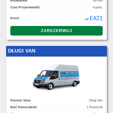
Rozładunek:
60 min
Czas Przeprowadzki
4 godz.
£421
Koszt:
od
DŁUGI VAN
Rozmiar Vana:
Długi Van
Ilość Pomocników:
1 Pomocnik