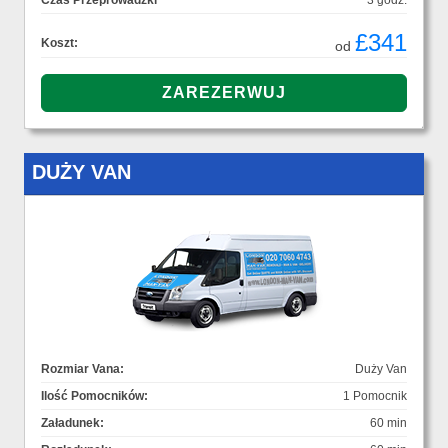
Czas Przeprowadzki
3 godz.
£341
Koszt:
od
DUŻY VAN
Rozmiar Vana:
Duży Van
Ilość Pomocników:
1 Pomocnik
Załadunek:
60 min