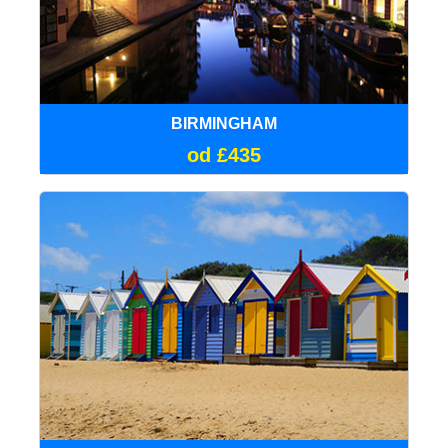
BIRMINGHAM
od £435