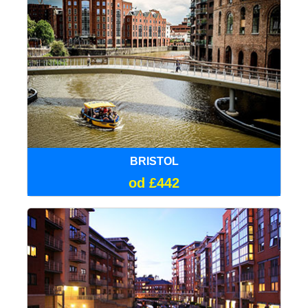
BRISTOL
od £442