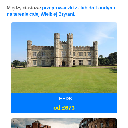
Międzymiastowe
przeprowadzki z / lub do Londynu
na terenie całej Wielkiej Brytani.
LEEDS
od £673