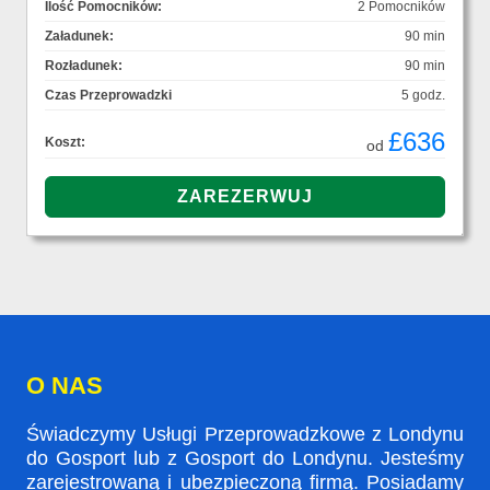
Ilość Pomocników:
2 Pomocników
Załadunek:
90 min
Rozładunek:
90 min
Czas Przeprowadzki
5 godz.
£636
Koszt:
od
O NAS
Świadczymy Usługi Przeprowadzkowe z Londynu
do Gosport lub z Gosport do Londynu. Jesteśmy
zarejestrowaną i ubezpieczoną firmą. Posiadamy