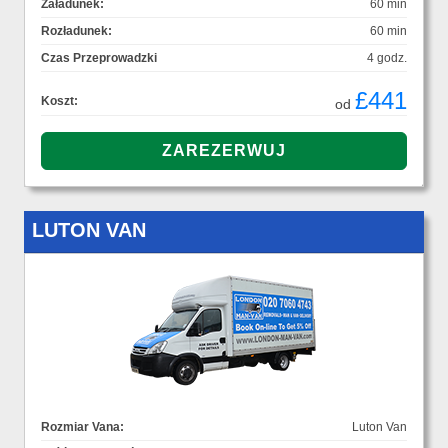
Załadunek:
60 min
Rozładunek:
60 min
Czas Przeprowadzki
4 godz.
£441
Koszt:
od
LUTON VAN
Rozmiar Vana:
Luton Van