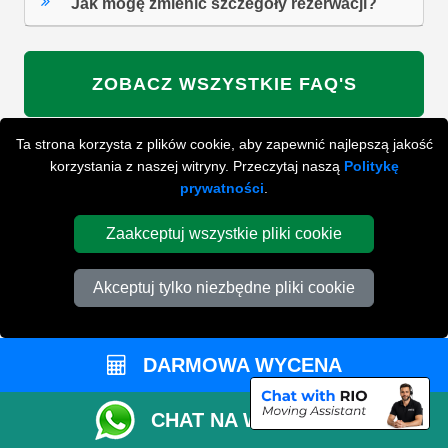
Jak mogę zmienić szczegóły rezerwacji?
ZOBACZ WSZYSTKIE FAQ'S
Ta strona korzysta z plików cookie, aby zapewnić najlepszą jakość
korzystania z naszej witryny. Przeczytaj naszą
Politykę
WYSZUKAJ W NAJCZĘŚCIEJ ZADAWANYCH
prywatności
.
PYTANIACH
Zaakceptuj wszystkie pliki cookie
ZACZNIJ WPISYWAĆ SWOJE PYTANIE I WYBIERZ Z
PONIŻSZYCH WYNIKÓW
Akceptuj tylko niezbędne pliki cookie
DARMOWA WYCENA
CHAT NA WHATSAPP
PRZYGOTUJ SIĘ DO SWOJEJ