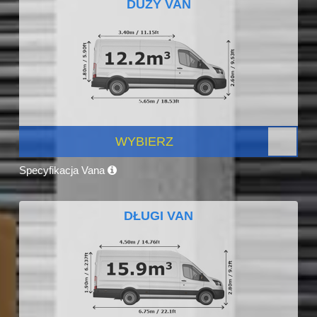
DUŻY VAN
WYBIERZ
Specyfikacja Vana
DŁUGI VAN