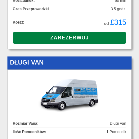
Rozładunek:
60 min
Czas Przeprowadzki
3.5 godz.
£315
Koszt:
od
DŁUGI VAN
Rozmiar Vana:
Długi Van
Ilość Pomocników:
1 Pomocnik