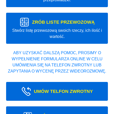
ZRÓB LISTE PRZEWOZOWĄ
Stwórz listę przewozową swoich rzeczy, ich ilość i
wartość.
ABY UZYSKAĆ DALSZĄ POMOC, PROSIMY O
WYPEŁNIENIE FORMULARZA ONLINE W CELU
UMÓWIENIA SIĘ NA TELEFON ZWROTNY LUB
ZAPYTANIA O WYCENĘ PRZEZ WIDEOROZMOWĘ.
UMÓW TELFON ZWROTNY