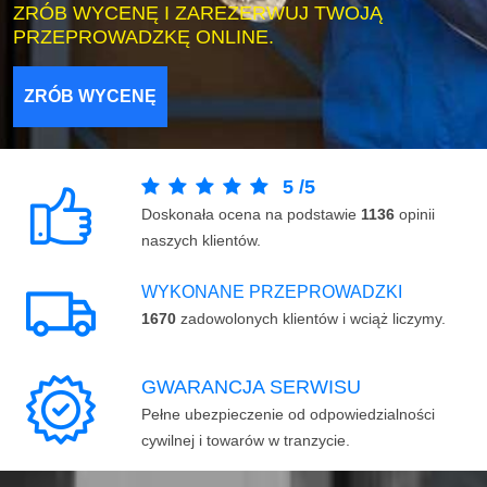
ZRÓB WYCENĘ I ZAREZERWUJ TWOJĄ
PRZEPROWADZKĘ ONLINE.
ZRÓB WYCENĘ
5
/
5
Doskonała ocena na podstawie
1136
opinii
naszych klientów.
WYKONANE PRZEPROWADZKI
1670
zadowolonych klientów i wciąż liczymy.
GWARANCJA SERWISU
Pełne ubezpieczenie od odpowiedzialności
cywilnej i towarów w tranzycie.