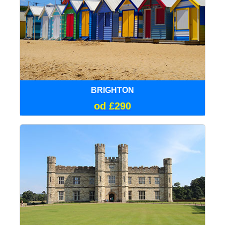
BRIGHTON
od £290