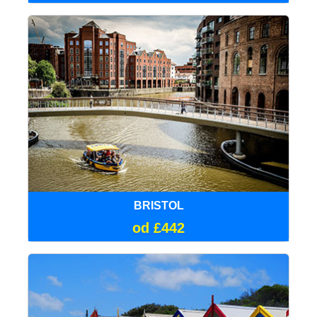
BRISTOL
od £442