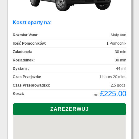
Koszt oparty na:
Rozmiar Vana:
Mały Van
Ilość Pomocników:
1 Pomocnik
Załadunek:
30 min
Rozładunek:
30 min
Dystans:
44 mil
Czas Przejazdu:
1 hours 20 mins
Czas Przeprowadzki:
2.5 godz.
£225.00
Koszt:
od