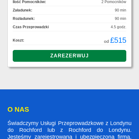
Ilość Pomocników:
2 Pomocników
Załadunek:
90 min
Rozładunek:
90 min
Czas Przeprowadzki
4.5 godz.
£515
Koszt:
od
O NAS
Świadczymy Usługi Przeprowadzkowe z Londynu
do Rochford lub z Rochford do Londynu.
Jesteśmy zarejestrowaną i ubezpieczoną firmą.