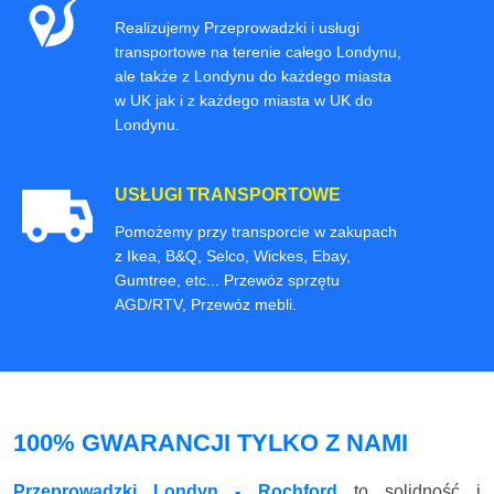
Realizujemy Przeprowadzki i usługi
transportowe na terenie całego Londynu,
ale także z Londynu do każdego miasta
w UK jak i z każdego miasta w UK do
Londynu.
USŁUGI TRANSPORTOWE
Pomożemy przy transporcie w zakupach
z Ikea, B&Q, Selco, Wickes, Ebay,
Gumtree, etc... Przewóz sprzętu
AGD/RTV, Przewóz mebli.
100% GWARANCJI TYLKO Z NAMI
Przeprowadzki Londyn - Rochford
to solidność i