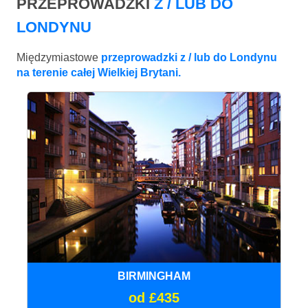
PRZEPROWADZKI
Z / LUB DO
LONDYNU
Międzymiastowe
przeprowadzki z / lub do Londynu
na terenie całej Wielkiej Brytani.
BIRMINGHAM
od £435