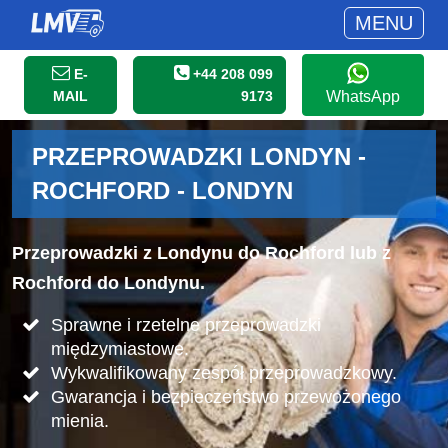
MENU
E-
+44 208 099
MAIL
9173
WhatsApp
PRZEPROWADZKI LONDYN -
ROCHFORD - LONDYN
Przeprowadzki z Londynu do Rochford lub z
Rochford do Londynu.
Sprawne i rzetelne przeprowadzki
międzymiastowe.
Wykwalifikowany zespół przeprowadzkowy.
Gwarancja i bezpieczeństwo przewożonego
mienia.