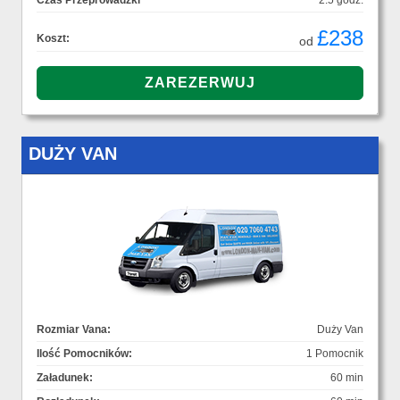
Czas Przeprowadzki
2.5 godz.
£238
Koszt:
od
DUŻY VAN
Rozmiar Vana:
Duży Van
Ilość Pomocników:
1 Pomocnik
Załadunek:
60 min