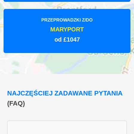
PRZEPROWADZKI Z/DO
MARYPORT
od £1047
NAJCZĘŚCIEJ ZADAWANE PYTANIA
(FAQ)