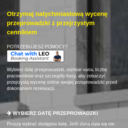
Otrzymaj natychmiastową wycenę
przeprowadzki z przejrzystym
cennikiem
POTRZEBUJESZ POMOCY?
Wybierz datę przeprowadzki, rozmiar vana, liczbę
pracowników oraz szczegóły trasy, aby zobaczyć
przejrzystą wycenę online swojej przeprowadzki przed
dokonaniem rezerwacji.
WYBIERZ DATĘ PRZEPROWADZKI
Proszę wybrać dostępna datę. Jeśli dana data się nie