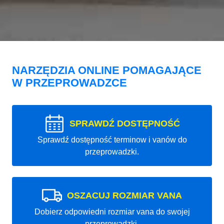
NARZĘDZIA ONLINE POMAGAJĄCE
W PRZEPROWADZCE
SPRAWDŹ DOSTĘPNOŚĆ
Sprawdź dostępność terminow i vanów do
przeprowadzki.
OSZACUJ ROZMIAR VANA
Dobierz odpowiedni rozmiar vana do swojej
przeprowadzki.