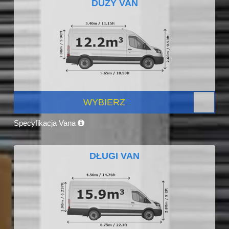
DUŻY VAN
WYBIERZ
Specyfikacja Vana
DŁUGI VAN