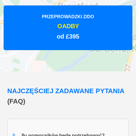
PRZEPROWADZKI Z/DO
OADBY
od £395
NAJCZĘŚCIEJ ZADAWANE PYTANIA
(FAQ)
Ilu pomocników będę potrzebować?