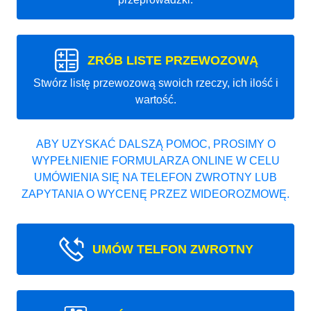
ZRÓB LISTE PRZEWOZOWĄ
Stwórz listę przewozową swoich rzeczy, ich ilość i
wartość.
ABY UZYSKAĆ DALSZĄ POMOC, PROSIMY O
WYPEŁNIENIE FORMULARZA ONLINE W CELU
UMÓWIENIA SIĘ NA TELEFON ZWROTNY LUB
ZAPYTANIA O WYCENĘ PRZEZ WIDEOROZMOWĘ.
UMÓW TELFON ZWROTNY