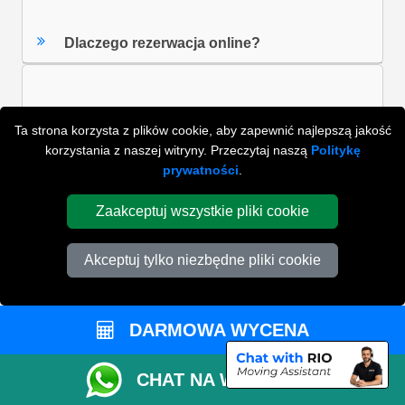
Dlaczego rezerwacja online?
Co wpływa na cenę usługi pakowania?
Ta strona korzysta z plików cookie, aby zapewnić najlepszą jakość
korzystania z naszej witryny. Przeczytaj naszą
Politykę
prywatności
.
Czy dowozicie materiały do pakowania?
Zaakceptuj wszystkie pliki cookie
Potrzebujesz pomocy w pakowaniu?
Akceptuj tylko niezbędne pliki cookie
DARMOWA WYCENA
ZOBACZ WSZYSTKIE FAQ'S
CHAT NA WHATSAPP