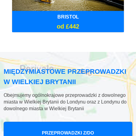
BRISTOL
od £442
MIĘDZYMIASTOWE PRZEPROWADZKI
W WIELKIEJ BRYTANII
Obejmujemy ogólnokrajowe przeprowadzki z dowolnego
miasta w Wielkiej Brytanii do Londynu oraz z Londynu do
dowolnego miasta w Wielkiej Brytanii
PRZEPROWADZKI Z/DO