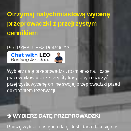
Otrzymaj natychmiastową wycenę
przeprowadzki z przejrzystym
cennikiem
POTRZEBUJESZ POMOCY?
Wybierz datę przeprowadzki, rozmiar vana, liczbę
pracowników oraz szczegóły trasy, aby zobaczyć
przejrzystą wycenę online swojej przeprowadzki przed
dokonaniem rezerwacji.
WYBIERZ DATĘ PRZEPROWADZKI
Proszę wybrać dostępna datę. Jeśli dana data się nie