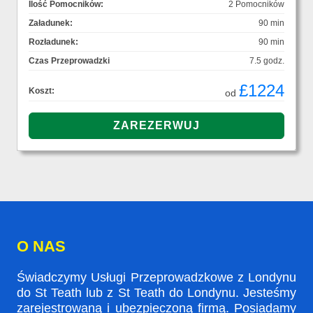
Ilość Pomocników:
2 Pomocników
Załadunek:
90 min
Rozładunek:
90 min
Czas Przeprowadzki
7.5 godz.
£1224
Koszt:
od
O NAS
Świadczymy Usługi Przeprowadzkowe z Londynu
do St Teath lub z St Teath do Londynu. Jesteśmy
zarejestrowaną i ubezpieczoną firmą. Posiadamy