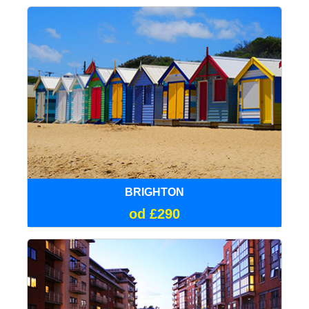
BRIGHTON
od £290