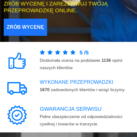
ZRÓB WYCENĘ I ZAREZERWUJ TWOJĄ
PRZEPROWADZKĘ ONLINE.
ZRÓB WYCENĘ
5
/
5
Doskonała ocena na podstawie
1136
opinii
naszych klientów.
WYKONANE PRZEPROWADZKI
1670
zadowolonych klientów i wciąż liczymy.
GWARANCJA SERWISU
Pełne ubezpieczenie od odpowiedzialności
cywilnej i towarów w tranzycie.