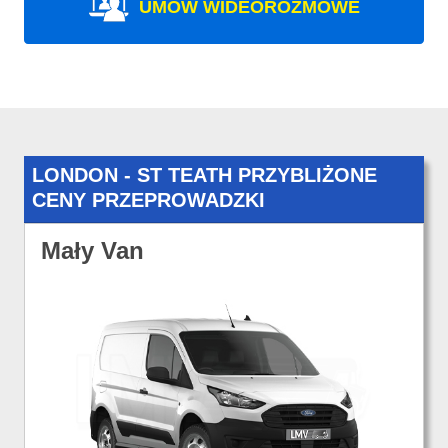
UMÓW WIDEOROZMOWE
LONDON - ST TEATH PRZYBLIŻONE
CENY PRZEPROWADZKI
Mały Van