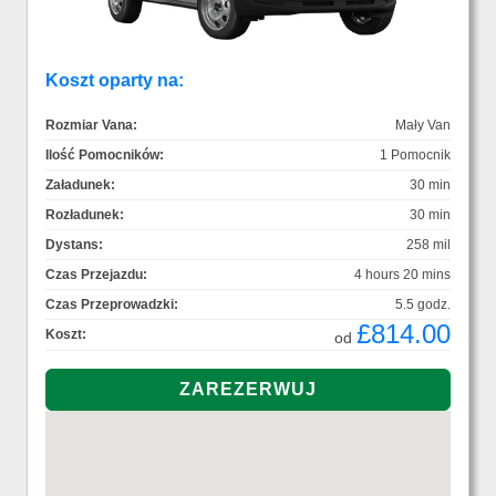
Koszt oparty na:
Rozmiar Vana:
Mały Van
Ilość Pomocników:
1 Pomocnik
Załadunek:
30 min
Rozładunek:
30 min
Dystans:
258 mil
Czas Przejazdu:
4 hours 20 mins
Czas Przeprowadzki:
5.5 godz.
£814.00
Koszt:
od