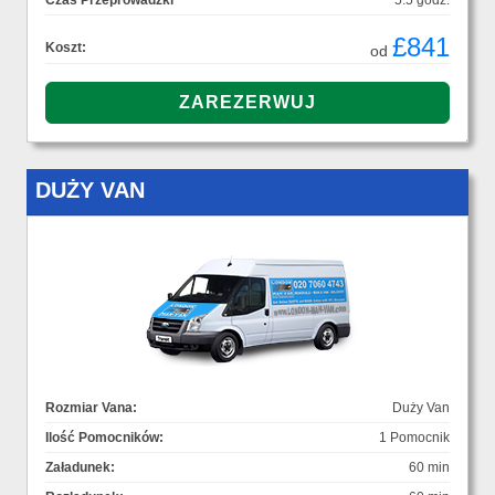
Czas Przeprowadzki
5.5 godz.
£841
Koszt:
od
DUŻY VAN
Rozmiar Vana:
Duży Van
Ilość Pomocników:
1 Pomocnik
Załadunek:
60 min