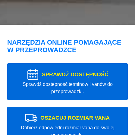
NARZĘDZIA ONLINE POMAGAJĄCE
W PRZEPROWADZCE
SPRAWDŹ DOSTĘPNOŚĆ
Sprawdź dostępność terminow i vanów do
przeprowadzki.
OSZACUJ ROZMIAR VANA
Dobierz odpowiedni rozmiar vana do swojej
przeprowadzki.