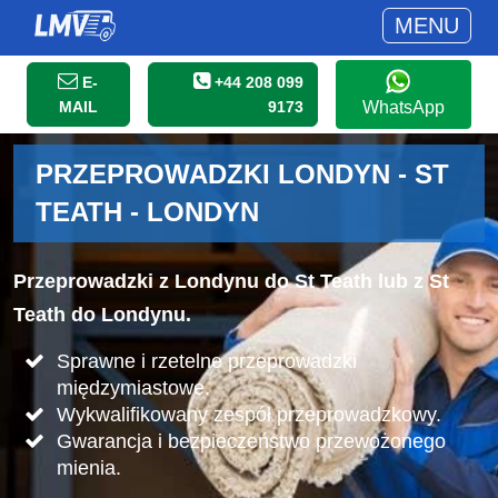
MENU
E-
+44 208 099
MAIL
9173
WhatsApp
PRZEPROWADZKI LONDYN - ST
TEATH - LONDYN
Przeprowadzki z Londynu do St Teath lub z St
Teath do Londynu.
Sprawne i rzetelne przeprowadzki
międzymiastowe.
Wykwalifikowany zespół przeprowadzkowy.
Gwarancja i bezpieczeństwo przewożonego
mienia.