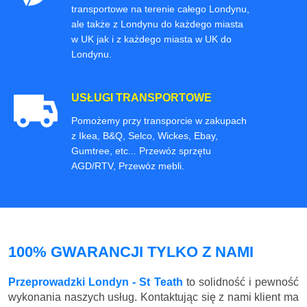
transportowe na terenie całego Londynu,
ale także z Londynu do każdego miasta
w UK jak i z każdego miasta w UK do
Londynu.
USŁUGI TRANSPORTOWE
Pomożemy przy transporcie w zakupach
z Ikea, B&Q, Selco, Wickes, Ebay,
Gumtree, etc... Przewóz sprzętu
AGD/RTV, Przewóz mebli.
100% GWARANCJI TYLKO Z NAMI
Przeprowadzki Londyn - St Teath
to solidność i pewność
wykonania naszych usług. Kontaktując się z nami klient ma