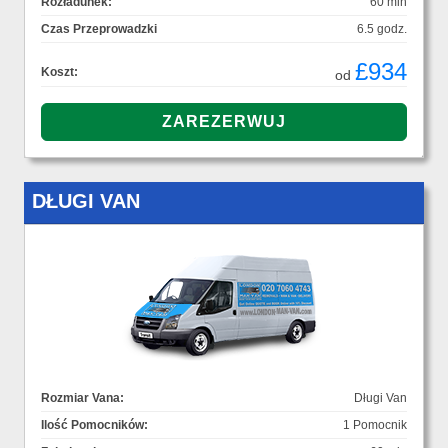
Rozładunek:
60 min
Czas Przeprowadzki
6.5 godz.
£934
Koszt:
od
DŁUGI VAN
Rozmiar Vana:
Długi Van
Ilość Pomocników:
1 Pomocnik