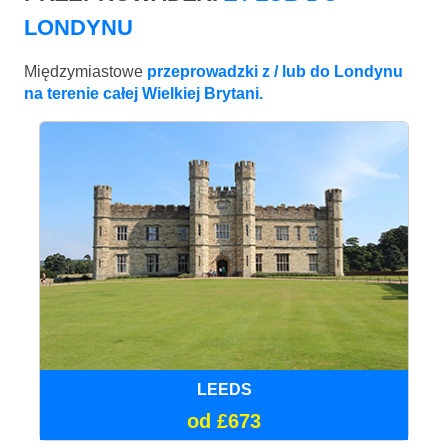
LONDYNU
Międzymiastowe
przeprowadzki z / lub do Londynu
na terenie całej Wielkiej Brytani.
LEEDS
od £673